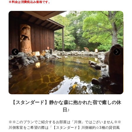
※料金は消費税込み価格です。
★3歳以上で添い寝(食事なし)のお子様は、現地にて施設使用料2，
200円を頂戴します。
★お祝いのケーキをご希望の方はご宿泊日の4日前までにホテルへご
連絡ください。
★。o○o。細やかなおもてなし。o○o。★
◎チェックイン手続きしながらウェルカムコーヒーでほっと一息♪
(セルフサービスですのでご自由にご利用できます)
◎3種類の無料貸切風呂で至福のひとときを…♪
(24時間何度でもご入浴いただけます、予約制ではございません)
◎お風呂上りに冷たいアイスキャンディー♪
(朝は乳酸菌飲料をご用意しております)
◎遅めのご夕食の方に、お凌ぎコーナー♪
◎小腹が空いたらお夜食に夜鳴きそば♪
(ご提供のお時間は日によって変わります)
●阿寒湖バスセンターより無料送迎いたします!お早めにご連絡くださ
い♪
【スタンダード】静かな森に抱かれた宿で癒しの休
※2日前までに要予約。ホテルまでは片道7分ほどです。
日♪
※※このプランでご紹介するお部屋は「川側」ではございません※※
川側客室をご希望の際は「【スタンダード】川側確約☆3種の貸切風