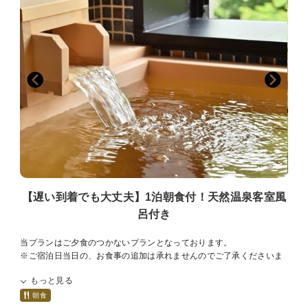
【遅い到着でも大丈夫】1泊朝食付！天然温泉客室風
呂付き
当プランはご夕食のつかないプランとなっております。
※ご宿泊日当日の、お食事の追加は承れませんのでご了承くださいま
せ。
もっと見る
※また、周辺にお店等はございませんので、
飲食物につきましては事前のご購入をおすすめしております。
朝食