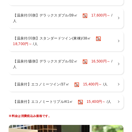
み頂けます
■貸切風呂
趣き異なる3つの貸切風呂も自家源泉かけ流し。空いていればいつで
【温泉付/川側】デラックスダブル/39㎡
17,600円～
/
も無料でご利用頂けます
人
【ご案内】
★当館では地上デジタル放送を受信しておりません。BS放送のみとな
【温泉付/川側】スタンダードツイン(東棟)/38㎡
りますが、これも「手つかずの自然」の中ゆえとご了承ください。
18,700円～
/人
【温泉付/森側】デラックスダブル/32㎡
16,500円～
/
人
【温泉付】エコノミーツイン/37㎡
15,400円～
/人
【温泉付】エコノミートリプル/41㎡
15,400円～
/人
※料金は消費税込み価格です。