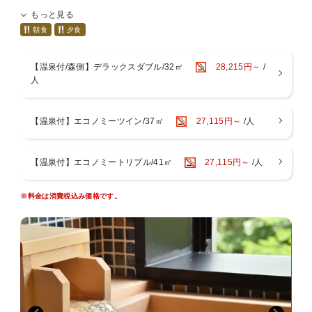
呂がいつでも無料!湯上りにアイスキャンデー」のプランをご選択くだ
もっと見る
さい。
【お食事】
朝食
夕食
ご夕食・ご朝食ともレストラン「ワッカピリカ」でご用意
★ご夕食
【温泉付/森側】デラックスダブル/32㎡
28,215円～
/
北海道の大地の恵みをふんだんに使った『旬の和食会席』
人
※開始時間は前半17:30〜・後半20:00〜の二部制でのご案内
※お時間はご到着時にご案内いたします。ご希望のメッセージをいた
だいてもお断りする場合がございます。あらかじめご了承ください。
【温泉付】エコノミーツイン/37㎡
27,115円～
/人
★ご朝食
和食膳又は洋食膳からお選び頂けます
※お時間は7:30〜9:00(最終入場)、クローズが9:30となります。
【温泉付】エコノミートリプル/41㎡
27,115円～
/人
■食物アレルギーについて
※料金は消費税込み価格です。
特定原材料29品目のアレルギーをお持ちのお客様は「低アレルゲ
ンメニュー」のご用意が可能です。ご希望のお客様はホテル
（0154-67-5566）へ直接ご連絡ください。
※食材内容、調理方法等の対応は出来かねます。
※「低アレルゲンメニュー」のお申込みは2日前までとなりま
す。ご了承くださいませ。
※特定原材料29品目以外のアレルギー、投薬やご懐妊中の食材変
更、苦手食材等のご対応は出来かねます。