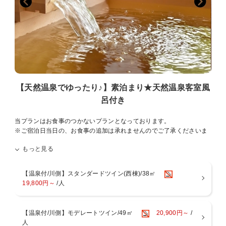
【ご案内】
★当館では地上デジタル放送を受信しておりません。BS放送のみとな
りますが、これも「手つかずの自然」の中ゆえとご了承下さい。
★お祝いのケーキをご希望の方はご宿泊日の4日前までにホテルへご
連絡ください。
★。o○o。細やかなおもてなし。o○o。★
◎チェックイン手続きしながらウェルカムコーヒーでほっと一息♪
【天然温泉でゆったり♪】素泊まり★天然温泉客室風
(セルフサービスですのでご自由にご利用できます)
呂付き
◎3種類の無料貸切風呂で至福のひとときを…♪
(24時間何度でもご入浴いただけます、予約制ではございません)
◎お風呂上りに冷たいアイスキャンディー♪
当プランはお食事のつかないプランとなっております。
(朝は乳酸菌飲料をご用意しております)
※ご宿泊日当日の、お食事の追加は承れませんのでご了承くださいま
◎遅めのご夕食の方に、お凌ぎコーナー♪
せ。
もっと見る
◎小腹が空いたらお夜食に夜鳴きそば♪
※また、周辺にお店等はございませんので、
(ご提供のお時間は日によって変わります)
飲食物につきましては事前のご購入をおすすめしております。
チェックアウトは１０:００までとなります。館内ではお夜食といたし
【温泉付/川側】スタンダードツイン(西棟)/38㎡
まして、「夜鳴きそば」をお召し上がりいただけます。
19,800円～
/人
【浴場施設】
■河神の湯（かしんのゆ）
【温泉付/川側】モデレートツイン/49㎡
20,900円～
/
川と森に抱かれた露天風呂を備え、自噴する豊かな天然温泉をお楽し
人