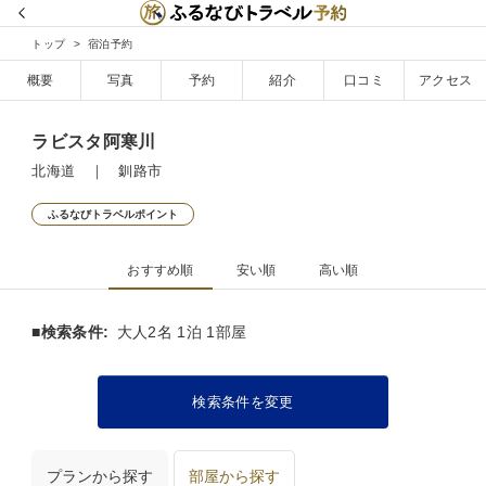
トップ
宿泊予約
概要
写真
予約
紹介
口コミ
アクセス
ラビスタ阿寒川
北海道 ｜ 釧路市
ふるなびトラベルポイント
おすすめ順
安い順
高い順
■検索条件:
大人2名 1泊 1部屋
検索条件を変更
プランから探す
部屋から探す