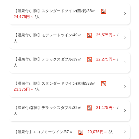
チェックアウトは１０:００までとなります。館内ではお夜食といたし
まして、「夜鳴きそば」をお召し上がりいただけます。
【温泉付/川側】スタンダードツイン(西棟)/38㎡
【浴場施設】
24,475円～
/人
■河神の湯（かしんのゆ）
川と森に抱かれた露天風呂を備え、自噴する豊かな天然温泉をお楽し
み頂けます
【温泉付/川側】モデレートツイン/49㎡
25,575円～
/
■貸切風呂
人
趣き異なる3つの貸切風呂も自家源泉かけ流し。空いていればいつで
も無料でご利用頂けます
【レストラン】
【温泉付/川側】デラックスダブル/39㎡
22,275円～
/
■ご朝食
人
和食膳又は洋食膳からお選び頂けます
※お時間は7：30〜9：00（最終入場）、クローズが9：30となりま
す。
【温泉付/川側】スタンダードツイン(東棟)/38㎡
23,375円～
/人
■食物アレルギーについて
特定原材料29品目のアレルギーをお持ちのお客様は「低アレルゲ
ンメニュー」のご用意が可能です。ご希望のお客様はホテル
【温泉付/森側】デラックスダブル/32㎡
21,175円～
/
人
（0154-67-5566）へ直接ご連絡ください。
※食材内容、調理方法等の対応は出来かねます。
※「低アレルゲンメニュー」のお申込みは2日前までとなりま
【温泉付】エコノミーツイン/37㎡
20,075円～
/人
す。ご了承くださいませ。