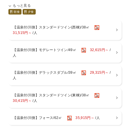
もっと見る
★ご夕食
北海道の大地の恵みをふんだんに使った『旬の和食会席』
朝食
夕食
※開始時間は17:30〜、20:00〜の二部制のご案内
※お時間はご到着時にご案内いたします。ご希望のメッセージをいた
【温泉付/川側】スタンダードツイン(西棟)/38㎡
だいてもお断りする場合がございます。あらかじめご了承ください。
31,515円～
/人
★ご朝食
和食膳又は洋食膳からお選び頂けます
【温泉付/川側】モデレートツイン/49㎡
32,615円～
/
※お時間は7:30〜9:00(最終入場)、クローズが9:30となります。
人
■食物アレルギーについて
特定原材料29品目のアレルギーをお持ちのお客様は「低アレルゲンメ
ニュー」のご用意が可能です。ご希望のお客様はホテル（0154-67-
【温泉付/川側】デラックスダブル/39㎡
29,315円～
/
5566）へ直接ご連絡ください。
人
※食材内容、調理方法等の対応は出来かねます。
※「低アレルゲンメニュー」のお申込みは2日前までとなります。ご
了承くださいませ。
【温泉付/川側】スタンダードツイン(東棟)/38㎡
※特定原材料29品目以外のアレルギー、投薬やご懐妊中の食材変更、
30,415円～
/人
苦手食材等のご対応は出来かねます。
【ご案内】
【温泉付/川側】フォース/62㎡
35,915円～
/人
★当館では地上デジタル放送を受信しておりません。BS放送のみとな
りますが、これも「手つかずの自然」の中ゆえとご了承下さい。