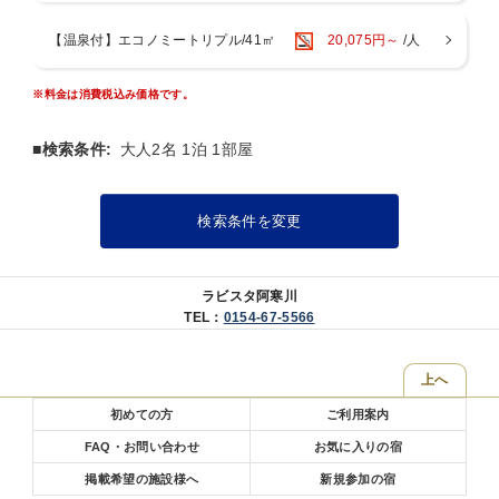
※特定原材料29品目以外のアレルギー、投薬やご懐妊中の食材変
更、苦手食材等のご対応は出来かねます。
【温泉付】エコノミートリプル/41㎡
20,075円～
/人
【ご案内】
★当館では地上デジタル放送を受信しておりません。BS放送のみとな
※料金は消費税込み価格です。
りますが、これも「手つかずの自然」の中ゆえとご了承ください。
■検索条件:
大人2名 1泊 1部屋
検索条件を変更
ラビスタ阿寒川
TEL：
0154-67-5566
上へ
初めての方
ご利用案内
FAQ・お問い合わせ
お気に入りの宿
掲載希望の施設様へ
新規参加の宿