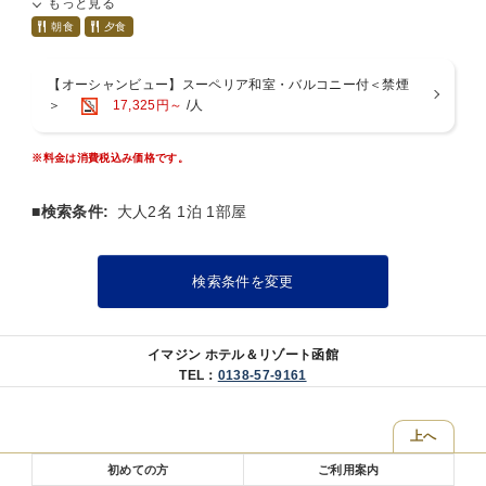
もっと見る
＼ご夕食のメインはコレ！／
■北海道の新鮮な【江差産紅ズワイガニ】が食べ放題！！
朝食
夕食
ぷりっぷりの「茹でガニ」に、出汁が染みわたる「カニ汁」
■お好きな海鮮を選んで自分だけの【海鮮丼】で北海道を満喫♪
【オーシャンビュー】スーペリア和室・バルコニー付＜禁煙
■七輪で香ばしく焼き上げる【牛ステーキ】
＞
17,325円～
/人
“滴る肉汁”が食欲をそそります♪
＼オープンキッチンで「できたて」をお届け！／
■やっぱり野菜は北海道産がウマい！【旬菜の天ぷら】
※料金は消費税込み価格です。
＼デザートは別腹♪最後までこだわってます／
■検索条件:
大人2名 1泊 1部屋
■ケーキはもちろん、あま～い【チョコレート・ファウンテン】が人
気！
その他のメニューもたっぷり、誰でもきっと「食べたい！」が見付か
検索条件を変更
る
美味しい、笑顔溢れるお食事をお楽しみください♪
イマジン ホテル＆リゾート函館
【飲み放題メニューもご用意（有料）】
TEL：
0138-57-9161
北海道限定の「サッポロクラシック」に、定番「ニッカウヰスキー」
豊富な果実酒やソフトドリンクと、幅広く取り揃えております！
お食事にあったドリンクで、さらに口福な時間を♪
上へ
初めての方
ご利用案内
＝ご朝食＝＝＝