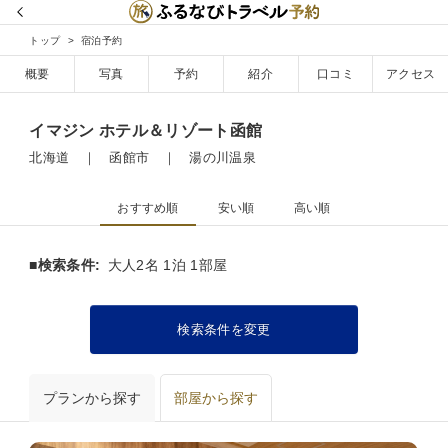
トップ
宿泊予約
概要
写真
予約
紹介
口コミ
アクセス
イマジン ホテル＆リゾート函館
北海道 ｜ 函館市 ｜ 湯の川温泉
おすすめ順
安い順
高い順
■検索条件:
大人2名 1泊 1部屋
検索条件を変更
プランから探す
部屋から探す