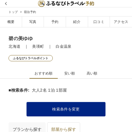
トップ
宿泊予約
概要
写真
予約
紹介
口コミ
アクセス
碧の美ゆゆ
北海道 ｜ 美瑛町 ｜ 白金温泉
ふるなびトラベルポイント
おすすめ順
安い順
高い順
■検索条件:
大人2名 1泊 1部屋
検索条件を変更
プランから探す
部屋から探す