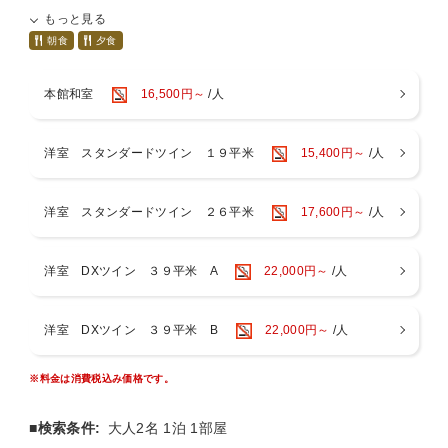
地場産の食材をふんだんに使用した料理長自慢の和・洋・中さまざま
もっと見る
なメニュー・目の前で調理した揚げたて、焼き立ての食材に舌鼓、美
味しい 料理を囲みながら癒しのひとときをお過ごしください。
朝食
夕食
※諸事情によりお食事内容がセットメニューに変わる場合がございま
本館和室
16,500円～
/人
すがご了承ください。
洋室 スタンダードツイン １９平米
15,400円～
/人
洋室 スタンダードツイン ２６平米
17,600円～
/人
洋室 DXツイン ３９平米 A
22,000円～
/人
洋室 DXツイン ３９平米 B
22,000円～
/人
※料金は消費税込み価格です。
■検索条件:
大人2名 1泊 1部屋