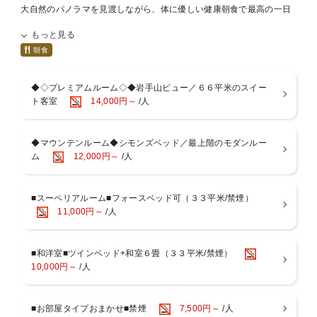
大自然のパノラマを見渡しながら、体に優しい健康朝食で最高の一日
のはじまりを。
もっと見る
【ご朝食】(7：00〜9：00)
ご朝食は、和食、洋食をブッフェ形式にて地場産野菜、県産ヨーグル
朝食
トなど新鮮食材を使用し日替わりメニューでご用意しております。朝
食で体の目覚めと快適な一日のスタートをお手伝いします。また、八
◆◇プレミアムルーム◇◆岩手山ビュー／６６平米のスイー
幡平マウンテンホテルオリジナルコーヒーは、淹れたての薫り高いコ
ト客室
14,000円～
/人
ーヒーです。ごゆっくり寛ぎながらご賞味ください。
【ご案内】
◆マウンテンルーム◆シモンズベッド／最上階のモダンルー
※仕入れの状況により、食材・メニューに変更がある場合がございま
ム
12,000円～
/人
す。
※ホテルの宿泊状況により食事内容・営業時間を変更させていただく
場合がございます。
※レストランにおいての食物アレルギー対応につきましては、お料理
■スーペリアルーム■フォースベッド可（３３平米/禁煙）
メニュー表記にアレルゲン表示をいたしております。お客様自身での
11,000円～
/人
ご判断でお食事をお取りください。また、メニューを調理する際、同
一の厨房環境内で共通の調理器具等を使用し調理しているため微量の
アレルゲンが混入する可能性があり、表示はアレルゲンを完全除去し
■和洋室■ツインベッド+和室６畳（３３平米/禁煙）
ているものではありません。予めご留意ください。
10,000円～
/人
※状況によりセットメニューに変更する場合がございます。
■お部屋タイプおまかせ■禁煙
7,500円～
/人