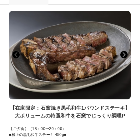
【在庫限定：石窯焼き黒毛和牛1パウンドステーキ】
大ボリュームの特選和牛を石窯でじっくり調理P
【ご夕食】（18：00〜20：00）
■極上の黒毛和牛ステーキ 450g■