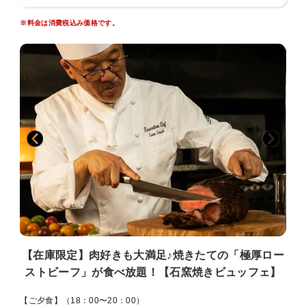
旬の地産野菜のテリーヌなど、シェフが意匠を凝らした華やかな一皿
※料金は消費税込み価格です。
をご賞味ください。
【ご朝食】（7：00〜9：00）
新鮮食材を生かした、体が目覚める朝食ビュッフェ。
※食事内容は、季節・在庫状況によって変更される場合があります。
【お食事場所】《館内レストラン》石窯ダイニング白樺（しらかば）
岩手山・安比高原を見渡す大窓と、開放感あふれる吹き抜けが特徴の
ビュッフェレストラン。
※浴衣、作務衣、寝間着姿でのご利用はご遠慮ください。
※夕食・朝食については、状況によりセットメニューに変更する場合
がございます。
【在庫限定】肉好きも大満足♪焼きたての「極厚ロー
ストビーフ」が食べ放題！【石窯焼きビュッフェ】
【ご夕食】（18：00〜20：00）