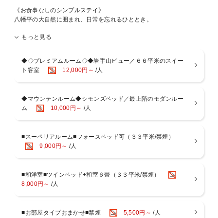
《お食事なしのシンプルステイ》
八幡平の大自然に囲まれ、日常を忘れるひととき。
満天の星空など、八幡平を楽しむ魅力が満載！
もっと見る
パノラマスキー場はホテル直結なので、スノーアクティビティ後、す
ぐに温泉にお入りいただけます。
※ご注意下さい※
◆◇プレミアムルーム◇◆岩手山ビュー／６６平米のスイー
近くに飲食施設はございません。お食事はあらかじめお済ませいただ
ト客室
12,000円～
/人
くか、ご自身でご用意ください。
◆マウンテンルーム◆シモンズベッド／最上階のモダンルー
【大浴場・サウナ】（14：00〜24：00 / 5：00〜10：00）
ム
10,000円～
/人
ほんのり白くとろみのある、掛け流しの天然温泉「マグマの湯」。
筋肉痛・疲労回復はもちろん、お肌の炎症や湿疹を抑え、
高い保湿力で湯上りのお肌はスベスベに。
■スーペリアルーム■フォースベッド可（３３平米/禁煙）
露天風呂からは八幡平の四季折々の景色をご覧いただけます。
9,000円～
/人
【館内施設】
■和洋室■ツインベッド+和室６畳（３３平米/禁煙）
《自然ガイドステーション》
8,000円～
/人
自然の魅力に触れるネイチャープログラムは、お子様の自由研究にぴ
ったり。
雲のない日は、天体望遠鏡で夜空を眺める「星空ツアー」も開催して
■お部屋タイプおまかせ■禁煙
5,500円～
/人
います。