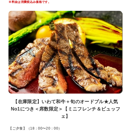
※料金は消費税込み価格です。
す。
※ホテルの宿泊状況により食事内容・営業時間を変更させていただく
場合がございます。
※レストランにおいての食物アレルギー対応につきましては、お料理
メニュー表記にアレルゲン表示をいたしております。お客様自身での
ご判断でお食事をお取りください。また、メニューを調理する際、同
一の厨房環境内で共通の調理器具等を使用し調理しているため微量の
アレルゲンが混入する可能性があり、表示はアレルゲンを完全除去し
ているものではありません。予めご留意ください。
※夕食・朝食については、状況によりセットメニューに変更する場合
がございます。
【大浴場・サウナ】（14：00〜24：00 / 5：00〜10：00）
ほんのり白くとろみのある、掛け流しの天然温泉「マグマの湯」。
筋肉痛・疲労回復はもちろん、お肌の炎症や湿疹を抑え、
高い保湿力で湯上りのお肌はスベスベに。
【在庫限定】いわて和牛＋旬のオードブル★人気
No1につき＜席数限定＞【ミニフレンチ＆ビュッフ
■景観■
紅葉：１０月中旬〜下旬
ェ】
雪見：１２月中旬〜２月下旬
【ご夕食】（18：00〜20：00）