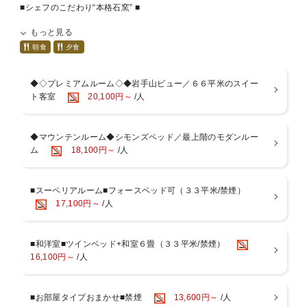
■シェフのこだわり“本格石窯” ■
特注の石窯でじっくり焼き上げた肉は、外はカリッと、中はしっとり
もっと見る
ジューシーで食べ応え抜群！
遠赤外線が余分な脂を落とし、石窯仕込みの『濃厚でコクのある味わ
朝食
夕食
い』をぎゅっと凝縮。
当ホテルでは“焼きたて”を目の前で切り分けいたします。
◆◇プレミアムルーム◇◆岩手山ビュー／６６平米のスイー
■厳選した地産食材を、最も美味しい調理法で。■
ト客室
20,100円～
/人
・「一番うまい肉」シェフ絶賛！“とろける脂身と赤身の旨み”が自慢
の『佐助豚』
・穀物たっぷりで育てたベジタリアンチキン／旨みが引き立つあっさ
◆マウンテンルーム◆シモンズベッド／最上階のモダンルー
りした味わい『菜彩鶏』
ム
18,100円～
/人
・抗生物質オールフリー／やわらかな食感、特有の旨みとコクの豊か
さ『フランス赤鶏』など、選りすぐりの地元食材を生かした逸品と
「盛岡冷麺・きりたんぽ・ひっつみ汁」などを日替わりにてビュッフ
ェ形式でお楽しみいただけます。
■スーペリアルーム■フォースベッド可（３３平米/禁煙）
17,100円～
/人
【ご朝食】(7：00〜9：00)
ご朝食は、和食、洋食をブッフェ形式にて地場産野菜、県産ヨーグル
トなど新鮮食材を使用し日替わりメニューでご用意しております。朝
■和洋室■ツインベッド+和室６畳（３３平米/禁煙）
食で体の目覚めと快適な一日のスタートをお手伝いします。また、八
16,100円～
/人
幡平マウンテンホテルオリジナルコーヒーは、淹れたての薫り高いコ
ーヒーです。ごゆっくり寛ぎながらご賞味ください。
【ご案内】
■お部屋タイプおまかせ■禁煙
13,600円～
/人