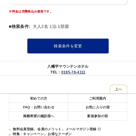
※料金は消費税込み価格です。
【近隣観光】
《パノラマスキー場》
比較的ゆるやかな斜面が多い、ファミリーや初心者におススメのスキ
■検索条件:
大人2名 1泊 1部屋
ー場。
そり・チュービングにも対応可能で、お子様のスキーデビューに最適♪
ホテル直結で車移動が不要のため、大変便利です。
検索条件を変更
《八幡平ドラゴンアイ》（ホテルから車で34分）
八幡平にある「鏡沼」の雪解けの様子がまるで龍の瞳のように見え
る、季節限定の絶景です。
八幡平マウンテンホテル
TEL：
0195-78-4111
上へ
初めての方
ご利用案内
FAQ・お問い合わせ
お気に入りの宿
掲載希望の施設様へ
新規参加の宿
無料会員登録
会員のメリット
メールマガジン登録
特集・キャンペーン
お得なクーポン