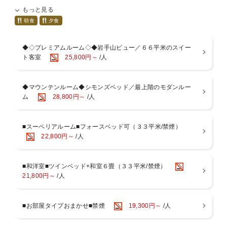
特注の石窯を使用し、じっくりと焼き上げた“特選黒毛和牛1パウンド
もっと見る
ステーキ（450g）”。
石窯の遠赤外線が肉の旨みを引き出し、余分な脂を落とすことで、濃
朝食
夕食
厚でコクのある味わい。
外側は香ばしくカリッと焼かれ、中は驚くほどジューシーで柔らかい
◆◇プレミアムルーム◇◆岩手山ビュー／６６平米のスイー
仕上がり。
ト客室
25,800円～
/人
ぜひご賞味ください。
※1グループにつき1皿のご提供となります。
■シェフのこだわり“本格石窯” ■
◆マウンテンルーム◆シモンズベッド／最上階のモダンルー
特注の石窯でじっくり焼き上げた肉は、外はカリッと、中はしっとり
ム
28,800円～
/人
ジューシーで食べ応え抜群！
遠赤外線が余分な脂を落とし、石窯仕込みの『濃厚でコクのある味わ
い』をぎゅっと凝縮。
当ホテルでは“焼きたて”を目の前で切り分けいたします。
■スーペリアルーム■フォースベッド可（３３平米/禁煙）
22,800円～
/人
【ご朝食】(7：00〜9：00)
ご朝食は、和食、洋食をブッフェ形式にて地場産野菜、県産ヨーグル
■和洋室■ツインベッド+和室６畳（３３平米/禁煙）
トなど新鮮食材を使用し日替わりメニューでご用意しております。朝
21,800円～
/人
食で体の目覚めと快適な一日のスタートをお手伝いします。また、八
幡平マウンテンホテルオリジナルコーヒーは、淹れたての薫り高いコ
ーヒーです。ごゆっくり寛ぎながらご賞味ください。
■お部屋タイプおまかせ■禁煙
19,300円～
/人
【ご案内】
※仕入れの状況により、食材・メニューに変更がある場合がございま