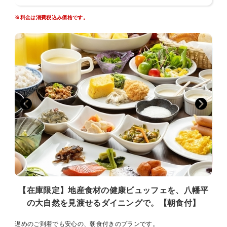
※仕入れの状況により、食材・メニューに変更がある場合がございま
す。
※料金は消費税込み価格です。
※ホテルの宿泊状況により食事内容・営業時間を変更させていただく
場合がございます。
※レストランにおいての食物アレルギー対応につきましては、お料理
メニュー表記にアレルゲン表示をいたしております。お客様自身での
ご判断でお食事をお取りください。また、メニューを調理する際、同
一の厨房環境内で共通の調理器具等を使用し調理しているため微量の
アレルゲンが混入する可能性があり、表示はアレルゲンを完全除去し
ているものではありません。予めご留意ください。
※夕食・朝食については、状況によりセットメニューに変更する場合
がございます。
【大浴場・サウナ】（14：00〜24：00 / 5：00〜10：00）
ほんのり白くとろみのある、掛け流しの天然温泉「マグマの湯」。
筋肉痛・疲労回復はもちろん、お肌の炎症や湿疹を抑え、
高い保湿力で湯上りのお肌はスベスベに。
【在庫限定】地産食材の健康ビュッフェを、八幡平
の大自然を見渡せるダイニングで。【朝食付】
遅めのご到着でも安心の、朝食付きのプランです。