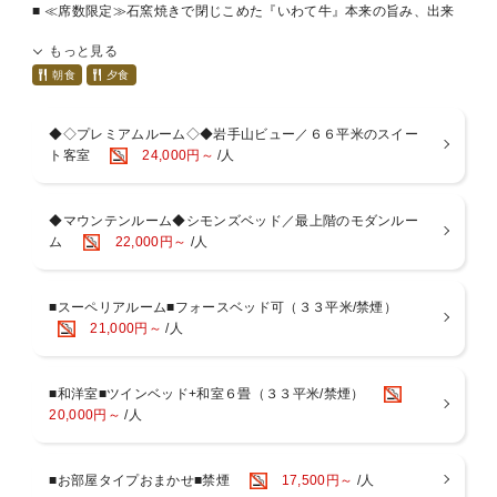
■ ≪席数限定≫石窯焼きで閉じこめた『いわて牛』本来の旨み、出来
立ての一皿をお席まで。■
もっと見る
《食事内容グレードアップ》
「通常ビュッフェ」+「岩手黒毛和牛の石窯焼きステーキ」+「旬の地
朝食
夕食
産野菜のオードブル」
特注の石窯で旨みを閉じ込めたステーキを、“焼きたて”の状態でお席
◆◇プレミアムルーム◇◆岩手山ビュー／６６平米のスイー
までお持ちいたします。
ト客室
24,000円～
/人
■日本一の旨み、いわて牛■
澄んだ空気と美しい水、稲わらを使用した自然循環型農業で育まれ、
全国大会で11回も日本一に輝いた高級のブランド牛、「いわて牛」。
◆マウンテンルーム◆シモンズベッド／最上階のモダンルー
一口噛めばとろける食感、口いっぱいに広がる旨味。
ム
22,000円～
/人
石窯で最大限まで引き立てた、「日本の頂点を極めたうまさ」をお楽
しみください。
（通常ビュッフェのご利用も可能／アレルギーは事前にご相談くださ
い）
■スーペリアルーム■フォースベッド可（３３平米/禁煙）
21,000円～
/人
■シェフのこだわり“本格石窯” ■
特注の石窯でじっくり焼き上げた肉は、外はカリッと、中はしっとり
ジューシーで食べ応え抜群！
■和洋室■ツインベッド+和室６畳（３３平米/禁煙）
遠赤外線が余分な脂を落とし、石窯仕込みの『濃厚でコクのある味わ
20,000円～
/人
い』をぎゅっと凝縮。
当ホテルでは“焼きたて”を目の前で切り分けいたします。
■お部屋タイプおまかせ■禁煙
17,500円～
/人
■季節のオードブル■