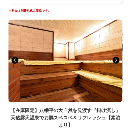
【お食事場所】石窯ダイニング白樺（しらかば）
岩手山・八幡平を見渡す大窓と、開放感あふれる吹き抜けが特徴の創
※料金は消費税込み価格です。
作ビュッフェレストラン。
ベテランの料理人が、シーズンごとに旬の逸品を提供いたします。
※館内着でのご利用はご遠慮ください。
【大浴場・サウナ】（14：00〜24：00 / 5：00〜10：00）
ほんのり白くとろみのある、掛け流しの天然温泉「マグマの湯」。
筋肉痛・疲労回復はもちろん、お肌の炎症や湿疹を抑え、
高い保湿力で湯上りのお肌はスベスベに。
露天風呂からは八幡平の四季折々の景色をご覧いただけます。
【館内施設】
《自然ガイドステーション》
自然の魅力に触れるネイチャープログラムは、お子様の自由研究にぴ
ったり。
雲のない日は、天体望遠鏡で天体を眺める「星空ツアー」も開催して
います。
【在庫限定】八幡平の大自然を見渡す『掛け流し』
天然露天温泉でお肌スベスベ＆リフレッシュ【素泊
まり】