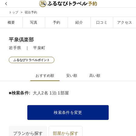
トップ
宿泊予約
概要
写真
予約
紹介
口コミ
アクセス
平泉倶楽部
岩手県 ｜ 平泉町
ふるなびトラベルポイント
おすすめ順
安い順
高い順
■検索条件:
大人2名 1泊 1部屋
検索条件を変更
プランから探す
部屋から探す