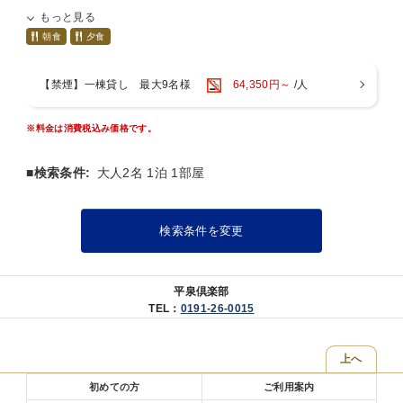
ご夕食
もっと見る
地元の飲食店から地元の食材をふんだんに使用したお料理をお届
朝食
夕食
けします。
時間：17時00分〜19時00分開始
ご朝食
【禁煙】一棟貸し 最大9名様
64,350円～
/人
眼前に広がる棚田や山々をご覧いただきながら、ご朝食を召し上
がりいただけます。
※料金は消費税込み価格です。
時間：7時00分〜9時00分開始
※+550円/ 人にて旅館で味わえるような本格的な和食膳にグレー
■検索条件:
大人2名 1泊 1部屋
ドアップも可能です。
※ご希望のお客様は備考欄にその旨をご記載くださいませ。
●施設概要
検索条件を変更
「平泉倶楽部〜FARM＆RESORT〜」は、世界遺産のまち平泉町
にある1日1組様限定の一棟貸しの宿泊施設。築150年の日本家屋
を趣を残しながらも快適に過ごせるようリノベーションいたしま
平泉倶楽部
した。
TEL：
0191-26-0015
平泉町の束稲山（たばしねやま）のふもとに広がる美しい田園風
景と緩やかな時間の移ろいのなかで心静まるひとときをお楽しみ
上へ
ください。
初めての方
ご利用案内
●チェックイン方法