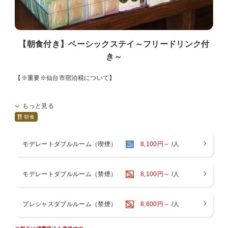
【朝食付き】ベーシックステイ～フリードリンク付
き～
【※重要※仙台市宿泊税について】
仙台市宿泊税条例により2026年1月13日宿泊分から、1人1泊あたり
もっと見る
6,000円以上(素泊まり･税抜き)の宿泊の場合、300円の宿泊税を別途
いただきます。
朝食
対象となるご予約には、表示価格に別途宿泊税が追加となります。
モデレートダブルルーム（喫煙）
8,100円～
/人
現地払いのお客様はチェックインの際、室料と併せてお支払いくださ
い。
モデレートダブルルーム（禁煙）
8,100円～
/人
事前決済のお客様は宿泊税のみ現地にてお支払いをいただきます。予
めご了承くださいませ。
プレシャスダブルルーム（禁煙）
8,600円～
/人
※交通セットのご予約は、ご予約料金に宿泊税が含まれていない場合
のみ現地でお支払いをいただきます。