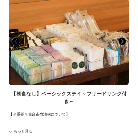
【朝食なし】ベーシックステイ～フリードリンク付
き～
【※重要※仙台市宿泊税について】
仙台市宿泊税条例により2026年1月13日宿泊分から、1人1泊あたり
もっと見る
6,000円以上(素泊まり･税抜き)の宿泊の場合、300円の宿泊税を別途
いただきます。