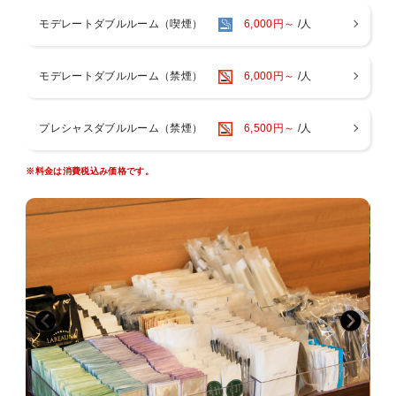
モデレートダブルルーム（喫煙）
6,000円～
/人
対象となるご予約には、表示価格に別途宿泊税が追加となります。
現地払いのお客様はチェックインの際、室料と併せてお支払いくださ
モデレートダブルルーム（禁煙）
6,000円～
/人
い。
事前決済のお客様は宿泊税のみ現地にてお支払いをいただきます。予
プレシャスダブルルーム（禁煙）
6,500円～
/人
めご了承くださいませ。
※交通セットのご予約は、ご予約料金に宿泊税が含まれていない場合
※料金は消費税込み価格です。
のみ現地でお支払いをいただきます。
[ プラン内容 ]
シンプルな当館人気の素泊まりプラン！
こちらのプランは、朝食なしの素泊まりプランでございます。
フロントにて2,100円で朝食券を販売しております。
混雑状況によっては、朝食の追加を承っていないお日にちもございま
すので、予めご了承くださいませ。