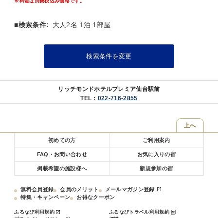
※料金は消費税込み価格です。
【プラン内容】
ビジネス、一人旅、家族、カップル、女子会にオススメ！
■検索条件:
大人2名 1泊 1部屋
様々な目的でご利用いただける当館人気のシンプルプラン！
【朝食について】
検索条件を変更
宮城県産のお米「ひとめぼれ」を使用した郷土料理「はらこ飯」や豊
富なサラダビュッフェなど、東北・仙台を感じていただける和洋ビュ
ッフェをお楽しみいただけます。
リッチモンドホテルプレミア仙台駅前
営業時間：6：30〜9：30最終入店
TEL：
022-716-2855
上へ
初めての方
ご利用案内
FAQ・お問い合わせ
お気に入りの宿
掲載希望の施設様へ
新規参加の宿
無料会員登録
会員のメリット
メールマガジン登録
特集・キャンペーン
お得なクーポン
ふるなび利用規約
ふるなびトラベル利用規約