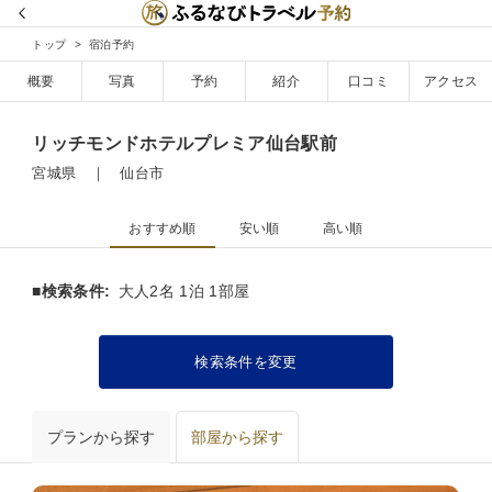
トップ
宿泊予約
概要
写真
予約
紹介
口コミ
アクセス
リッチモンドホテルプレミア仙台駅前
宮城県 ｜ 仙台市
おすすめ順
安い順
高い順
■検索条件:
大人2名 1泊 1部屋
検索条件を変更
プランから探す
部屋から探す