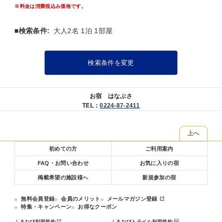
・誕生日や記念日のお祝いにぴったりな花束(前日までの要予約) 3500
・本日の酒肴5種盛り
※料金は消費税込み価格です。
円
・旬魚の造り
・4号サイズケーキ、メッセージプレートも用意できます 3400円
・A5仙台牛と仙南JAPAN X(純和豚)の鍋【仙南JAPAN Xはおかわり自
価格は全て税込です。現地でのお支払いとなります。
由！】
■検索条件:
大人2名 1泊 1部屋
ご希望の際は種類と数を記載ください。
・季節のメイン料理
・スパークリングワイン ワイン白赤 厳選日本酒
通常プランよりもグレードアップした内容をお楽しみください。
検索条件を変更
そのほかにもご飯物や揚げ物、煮物やデザートなどをハーフビュッフ
ェでご用意しております。
※お飲み物はオーダー制ではなく、全てセルフでのご用意となりま
す。
お宿 はなぶさ
※お食事付きのお子様にはお子様専用プレートをご用意させていただ
TEL：
0224-87-2411
きます。
※仕入状況により内容が変更となる場合がございます。
※食事会場は20時でクローズとなります。
上へ
初めての方
ご利用案内
■朝食 和食膳
朝食はお膳をご用意致します。（※ハーフビュッフェではございませ
FAQ・お問い合わせ
お気に入りの宿
ん）
掲載希望の施設様へ
新規参加の宿
【HOT SPRING 温泉】
無料会員登録
会員のメリット
メールマガジン登録
特集・キャンペーン
お得なクーポン
青根温泉内７つの源泉の内６カ所の源泉をブレンドした贅沢温泉。
露天風呂からは造園したお庭をご覧いただけます。
ふるなび利用規約
ふるなびトラベル利用規約