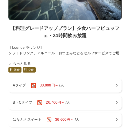
ソフトドリンク、アルコール、おつまみなどをセルフサービスでご用
意しております。
マッサージチェア【快王Ⅱ】無料でご利用いただけます。
・生ビール、焼酎 ウィスキー、リキュール、ソフトドリンク、ホット
バー、おつまみ、アイス
【料理グレードアッププラン】夕食ハーフビュッフ
ェ・24時間飲み放題
【HOT SPRING 温泉】
女性用大浴場にはミストサウナ
【Lounge ラウンジ】
男性用大浴場にはドライサウナ完備
ソフトドリンク、アルコール、おつまみなどをセルフサービスでご用
意しております。
もっと見る
当館はオンライン画面上でチェックインしていただく場合がございま
マッサージチェア【快王Ⅱ】無料でご利用いただけます。
す。
生ビール、焼酎 ウィスキー、リキュール、ソフトドリンク、ホットバ
朝食
夕食
その際はオンライン画面に従いチェックインお願いいたします。
ー、おつまみ、アイス
Aタイプ
30,000円～
/人
◆館内は禁煙です。喫煙スペースをご利用願います
・お部屋に思手成し酒(720ml)1本がつきます。
※お飲み物は全てセルフフローとなります
2022年＜銀賞＞ルクセンブルク酒チャレンジで受賞したお酒で青根温
※客室、お風呂迄に階段がございます
泉でしか飲めない日本酒（純米大吟醸）です。
B・Cタイプ
26,700円～
/人
※現地決済の際はチェックイン時のお会計となります
【お食事】
※一部有料のサービスがございます
夕食・朝食ともに1階のレストラン会場『お食事処けやき』にてご用
※最終夕食ご案内18時30分となります。レストランクローズ20時。
意致します。
はなぶさスイート
36,600円～
/人
【追加オプションのご案内】
■夕食 ハーフビュッフェ