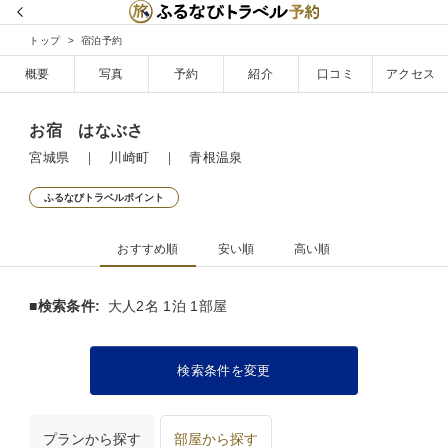
トップ
宿泊予約
概要
写真
予約
紹介
口コミ
アクセス
お宿 はなぶさ
宮城県 ｜ 川崎町 ｜ 青根温泉
ふるなびトラベルポイント
おすすめ順
安い順
高い順
■検索条件:
大人2名 1泊 1部屋
検索条件を変更
プランから探す
部屋から探す