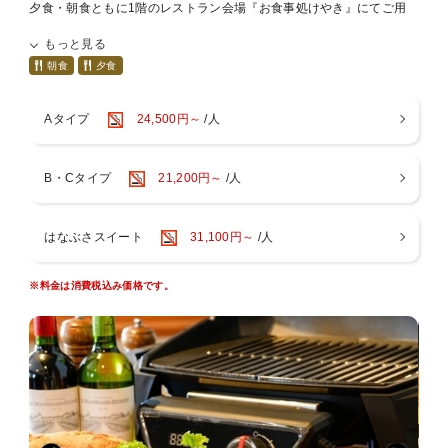
夕食・朝食ともに1階のレストラン会場『お食事処けやき』にてご用
意致します。
もっと見る
■夕食 ハーフビュッフェ
朝食
夕食
・本日の酒肴5種盛り
・鮮魚2種盛り
Aタイプ
24,500円～
/人
・仙南JAPAN X(純和豚)の鍋【今ならなんとお肉おかわり自由！】
・選べるメイン料理
◇肉料理・ または ◇魚料理・
B・Cタイプ
21,200円～
/人
・スパークリングワイン ワイン白赤 厳選日本酒
そのほかにもご飯物や揚げ物、煮物やデザートなど一部をハーフビュ
ッフェでご用意しております。
ラウンジのお飲み物と合わせてお楽しみください。
はなぶさスイート
31,100円～
/人
※お飲み物はオーダー制ではなく、全てセルフでのご用意となりま
す。
※料金は消費税込み価格です。
※お食事付きのお子様にはお子様専用プレートをご用意させていただ
きます。
お子様もハーフビュッフェはご利用可能です。
※仕入状況により内容が変更となる場合がございます。
※食事会場は20時でクローズです。
メイン料理を肉か魚でお選びいただけます。
大人の方1名につき1つお選びいただき記載ください。