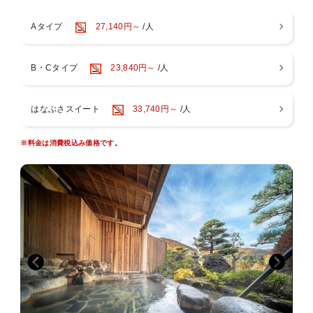
・本日の酒肴5種盛り
るドッグフードもご持参願います。
・鮮魚2種盛り
・ワンちゃんのトラブル（脱走、怪我、死亡など、不測の事故等）に
Aタイプ
27,140円～
/人
・仙南JAPAN X(純和豚)と牛肉の鍋
対しては一切の責任を負いかねます。
・メイン料理 厚切り牛タンの鉄板焼き
・お散歩等でワンちゃんと外出の際は放し飼い状態にならないよう必
・蓋物 料理長特製牛タンの味噌煮
ずリード等を使用してください。
B・Cタイプ
23,840円～
/人
・スパークリングワイン ワイン白赤 厳選日本酒
・他のお客様の持ち物やワンちゃんとの危害、損害、トラブルの場
そのほかにもご飯物や揚げ物、煮物やデザートなど一部をハーフビュ
合、当事者同士でご対応ください。
ッフェでご用意しております。
・施設や家具・備品等の破損、汚損につきましてはクリーニング代ま
ラウンジのお飲み物と合わせてお楽しみください。
はなぶさスイート
33,740円～
/人
たは相当額を請求する場合がございます。
※お飲み物はオーダー制ではなく、全てセルフでのご用意となりま
・噛み癖など攻撃的な性格、また極端な吠え癖のあるワンちゃんはご
す。
遠慮ください。
※料金は消費税込み価格です。
※お食事付きのお子様にはお子様専用プレートをご用意させていただ
きます。
当施設では、焚き火台のセットをご用意しております。
お子様もハーフビュッフェはご利用可能です。
お客様ご自身で薪をお持ち込みいただき当施設の焚き火台をご利用さ
※仕入状況により内容が変更となる場合がございます。
れる場合でも、使用料として1，100円を頂戴しております。
※食事会場は20時でクローズです。
■わんちゃんがご一緒の場合は下記の情報をご記入ください
・犬種 ・頭数 ・性別
■朝食 和食膳
朝食はお膳をご用意致します。（※ハーフビュッフェではございませ
ん）
【Lounge ラウンジ】