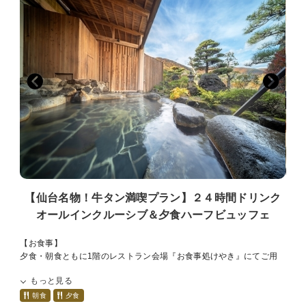
※お飲み物は全てセルフフローとなります
牛サーロイン、牛タン、スペアリブ、豚トロ、海老、野菜などのBBQ
※客室、お風呂迄に階段がございます
セット
※現地決済の際はチェックイン時のお会計となります
※一部有料のサービスがございます
・朝食
ベーグル、ソーセージ、チーズ、ベーコン、スクランブルエッグ、サ
ラダ、フルーツ、ヨーグルトなど。
【追加オプションのご案内】
・誕生日や記念日のお祝いにぴったりな花束(前日までの要予約) 3500
【飲み物】
円
飲み放題の生ビールサーバーを備えております。
・4号サイズケーキ、メッセージプレートも用意できます 3400円
本館「お宿 はなぶさ」ラウンジにあるフリードリンクもご利用いただ
価格は全て税込です。現地でのお支払いとなります。
けます。
ご希望の際は種類と数を記載ください。
※グランピングにお持ち帰りはできません。
【温泉】
・お宿 はなぶさ 14時から21時アウト 翌日7時から9時30分アウト
【仙台名物！牛タン満喫プラン】２４時間ドリンク
・山景の宿 流辿 15時から20時アウト 翌日7時から9時30分アウト
オールインクルーシブ＆夕食ハーフビュッフェ
【駐車場】
テント前に1台駐車可能です。
【お食事】
夕食・朝食ともに1階のレストラン会場『お食事処けやき』にてご用
【お願い】
意致します。
・ワンちゃんの定員は、1棟につき3頭まで。
もっと見る
・２頭目から１頭2，200円別途頂戴しております。
■夕食 ハーフビュッフェ
朝食
夕食
・ワンちゃん用の食事は2食分ございますが、普段から食べ慣れてい