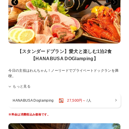
■朝食 和食膳
朝食はお膳をご用意致します。（※ハーフビュッフェではございませ
ん）
【Lounge ラウンジ】
ソフトドリンク、アルコール、おつまみなどをセルフサービスでご用
意しております。
【スタンダードプラン】愛犬と楽しむ1泊2食
マッサージチェア【快王Ⅱ】無料でご利用いただけます。
【HANABUSA DOGlamping】
・生ビール、焼酎 ウィスキー、リキュール、ソフトドリンク、ホット
バー、おつまみ、アイス
今日の主役はわんちゃん！ノーリードでプライベートドックランを満
喫。
【HOT SPRING 温泉】
ワンちゃんがいなくてももちろんご利用いただけます。
もっと見る
女性用大浴場にはミストサウナ
■チェックイン
男性用大浴場にはドライサウナ完備
・お宿はなぶさ駐車場へ駐車し、はなぶさフロントまでお越しくださ
い。（ワンちゃんは入館できません）
HANABUSA Doglamping
27,500円～
/人
当館はオンライン画面上でチェックインしていただく場合がございま
【食事】
す。
夕食・朝食ともにキャビンの冷蔵庫内へ事前にご用意いたしておりま
その際はオンライン画面に従いチェックインお願いいたします。
す。
※料金は消費税込み価格です。
お好きなタイミングで調理してお召し上がりください。
◆館内は禁煙です。喫煙スペースをご利用願います
・夕食