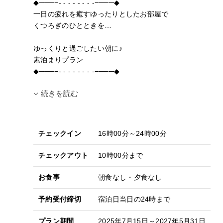
◆───−- - - - - - - -−───◆
一日の疲れを癒すゆったりとしたお部屋で
くつろぎのひとときを…
ゆっくりと過ごしたい朝に♪
素泊まりプラン
◆───−- - - - - - - -−───◆
続きを読む
チェックイン
16時00分～24時00分
チェックアウト
10時00分まで
お食事
朝食なし・夕食なし
予約受付締切
宿泊日当日の24時まで
プラン期間
2025年7月15日～2027年5月31日