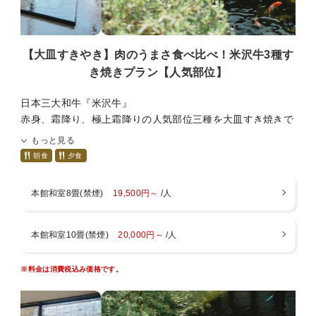
※小学生でもお子様ランチをご希望の場合、幼児（食事・布
団あり）をご選択ください。
【大皿すきやき】肉のうまさ食べ比べ！米沢牛3種す
■ご案内■
き焼きプラン【人気部位】
・チェックイン１５：００ チェックアウト１０：００
・入浴時間 チェックイン～翌朝９：３０まで
日本三大和牛『米沢牛』
・wifi ロビー、本館新館13室のみ（無料）
赤身、霜降り、極上霜降りの人気部位三種を大皿すき焼きで
・駐車場 建物の裏に３０台、正面玄関に２台
食べ比べ！部位ごとの違った味わいをお楽しみ下さい。
もっと見る
・アレルギー対応不可
※食べ比べいただく部位は仕入れ状況によって変動致しま
朝食
夕食
・キャンセル料につきましてはキャンセル規定をお読み下さ
す。
い。
・暖房料500円（１部屋毎）：冬季12月～3月
本館和室8畳(禁煙)
19,500円～
/人
■プランについて■
・貸切風呂→４５分間１５００円の予約制となります。
・夕食のメインは米沢牛のすき焼きを大皿でご提供
お料理は地元産、季節感を重視し、板前が腕をふるってお
本館和室10畳(禁煙)
20,000円～
/人
■アクセス■
作りしています。
・米沢中央ICより３０分
・ご会食場でのお食事となります
・米沢駅より
※料金は消費税込み価格です。
車ー２５分
※お布団はお部屋にあらかじめご準備しております。
路線バスー米沢駅発、小野川温泉行き、小野川温泉下車