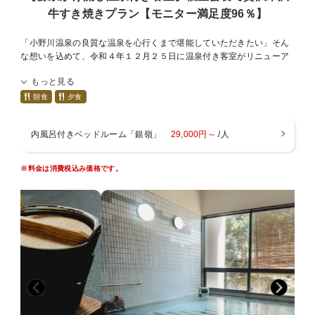
牛すき焼きプラン【モニター満足度96％】
■ご案内■
・チェックイン１５：００ チェックアウト１０：００
「小野川温泉の良質な温泉を心行くまで堪能していただきたい」そん
な想いを込めて、令和４年１２月２５日に温泉付き客室がリニューア
・入浴時間 チェックイン～翌朝９：３０まで
ルオープン！！個室会食場でのお食事確約！
・wifi ロビー、本館新館13室のみ（無料）
もっと見る
カップルやファミリーにお勧めのプライベート感のある贅沢プランで
・駐車場 建物の裏に３０台、正面玄関に２台
す♪
朝食
夕食
・アレルギー対応不可
・キャンセル料につきましてはキャンセル規定をお読み下さ
以下のプラン詳細をよくお読みの上、ご予約下さい。
内風呂付きベッドルーム「銀嶺」
29,000円～
/人
い。
■プランについて■
・暖房料500円（１部屋毎）：冬季12月～3月
・お料理
※料金は消費税込み価格です。
・貸切風呂→４５分間１５００円の予約制となります。
夕食のメインは米沢が誇るブランド牛、米沢牛のすき焼きを。地元
産、季節感を重視し、板前が腕をふるってお作りしています。
■アクセス■
・メインのお料理はしゃぶしゃぶ（追加料金なし）または鉄板焼きミ
・米沢中央ICより３０分
ニステーキ4種食べ比べ（＋２０００円）に変更可能です。
・変更をご希望の場合はコメント欄に、「しゃぶしゃぶ/ミニステーキ
・米沢駅より
希望」の記入をお願いいたします。
車ー２５分
※コメント欄に要望がない場合は、米沢牛のすき焼きをお出しいたし
路線バスー米沢駅発、小野川温泉行き、小野川温泉下車
ます。
徒歩３分
※連泊の場合は、お任せになります。
・お食事場所
個室会食場でのお食事となります