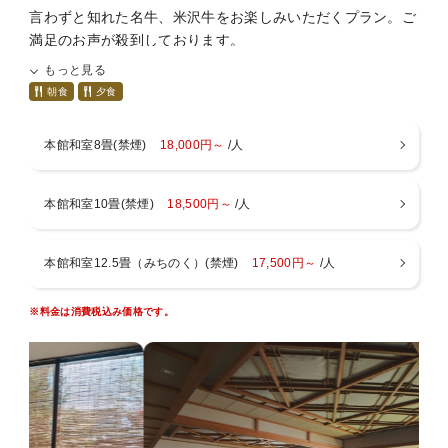
言わずと知れた名牛、米沢牛をお楽しみいただくプラン。ご
満足のお声が殺到しております。
※満足度は過去1年間でこのプランでご宿泊いただいたお客
もっと見る
様より集計
朝食
夕食
■プランについて■
本館和室8畳(禁煙)
18,000円～
/人
・お料理
夕食のメインは地元の誇るブランド牛、米沢牛のすき焼き
を。地元産、季節感を重視し、板前が腕をふるってお作りし
本館和室10畳(禁煙)
18,500円～
/人
ています。
・ご会食場でのお食事となります
本館和室12.5畳（みちのく）(禁煙)
17,500円～
/人
※お布団はお部屋にあらかじめご準備しております。
■お子様について■
※料金は消費税込み価格です。
以下のお子様区分よりお選び下さい
・小学生（大人料金の７０％）
メイン料理に国産和牛すき焼き付き、大人より少なめの
料理
・お子様ランチ、朝食、布団つき（大人料金の５０％）
・お子様ランチ、朝食つき、布団なし（大人料金の４