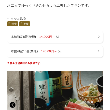
お二人でゆっくり過ごせるよう工夫したプランです。
■ご案内■
・チェックイン１５：００ チェックアウト１０：００
■プランについて■
・入浴時間 チェックイン～翌朝９：３０まで
もっと見る
特典１：ご夕食時のお飲物を１杯づつサービス
・wifi ロビー、本館新館13室のみ（無料）
朝食
夕食
特典２：色浴衣を無料で貸し出し。チェックイン時にフロン
・駐車場 建物の裏に３０台、正面玄関に２台
トの前にてお選び下さい。
・アレルギー対応不可
本館和室8畳(禁煙)
14,000円～
/人
特典３：貸切風呂無料（45分間）
・暖房料500円（１部屋毎）：冬季12月～3月
・お料理
■アクセス■
本館和室10畳(禁煙)
14,500円～
/人
夕食のメインは山形牛のすき焼きを。地元産、季節感を重
・米沢中央ICより３０分
視し、板前が腕をふるってお作りしています。
・米沢駅より
※料金は消費税込み価格です。
・ご会食場でのお食事となります
車ー２５分
路線バスー米沢駅発、小野川温泉行き、小野川温泉下車
徒歩３分
■ご案内■
・最寄駅
・チェックイン１５：００ チェックアウト１０：００
米沢駅（車２５分）、西米沢駅（車１５分）、南米沢駅
・入浴時間 チェックイン～翌朝９：３０まで
（車２０分）
・wifi ロビー、本館新館13室のみ（無料）
成島駅（車２０分）、関根駅（車２０分）
・駐車場 建物の裏に３０台、正面玄関に２台
・アレルギー対応なし