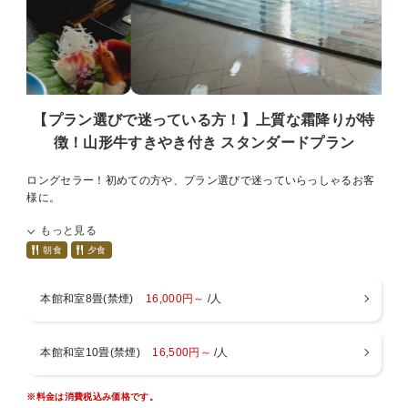
■貸切風呂■
一時間ご予約無料、大浴場の向かい側で、施錠可
■お子様について■
以下の料金よりお選び下さい
【プラン選びで迷っている方！】上質な霜降りが特
・お子様膳、朝食、布団付き（１２０００円）
徴！山形牛すきやき付き スタンダードプラン
メイン料理に国産和牛すき焼きつき、大人より少なめの料理（メ
インを米沢牛4種ミニステーキに変更の場合は+4,000円）
ロングセラー！初めての方や、プラン選びで迷っていらっしゃるお客
・お子様ランチ、朝食、布団つき（１００００円）
様に。
・お子様ランチ、朝食つき、布団なし（７０００円）
・布団のみ（３０００円）
もっと見る
■プランについて■
・１歳以上、食事、布団なし（１０００円）
・夕食のメインは山形牛のすき焼きを
朝食
夕食
お料理は地元産、季節感を重視し、板前が腕をふるってお作りして
■ご案内■
います。
・チェックイン１５：００ チェックアウト１０：００
本館和室8畳(禁煙)
16,000円～
/人
しゃぶしゃぶをご希望の場合はコメント蘭にご記入ください。
・入浴時間 チェックイン～翌朝９：３０まで
・ご会食場でのお食事となります
・wifi ロビー、本館新館13室のみ（無料）
※お布団はお部屋にあらかじめご準備しております。
・駐車場 建物の裏に３０台、正面玄関に２台
本館和室10畳(禁煙)
16,500円～
/人
・アレルギー対応不可
■お部屋■
・キャンセル料につきましてはキャンセル規定をお読み下さい。
※本館は正面玄関より客室まで２階ほど階段あり
・暖房料500円（１部屋毎）：冬季12月～3月
※料金は消費税込み価格です。