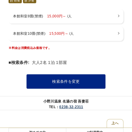
焼きを
朝食
夕食
頂戴する場合がございます。
お料理は地元産、季節感を重視し、板前が腕をふるってお作りしてい
・木造の建物のため、足音やペットの鳴き声にご配慮くださ
ます。
るようお願いいたします。
本館和室8畳(禁煙)
15,000円～
/人
※しゃぶしゃぶをご希望の場合はコメント蘭にご記入ください。
※別館、吾妻園木造の建物のためお子様の受け入れをしてお
・ご会食場でのお食事となります。
・連泊の場合はおまかせとなります。
りません。ご了承ください。
本館和室10畳(禁煙)
15,500円～
/人
※お布団はお部屋にあらかじめご準備しております。
※こちらはペット不可の本館のお部屋です。
■貸切風呂■
一時間ご予約無料、本館大浴場の向かい側で、施錠可
※料金は消費税込み価格です。
■お子様について■
→令和７年１月１０日より、４５分間１５００円の予約制と
以下のお子様区分よりお選び下さい
なります。
・小学生（大人料金の７０％）
■検索条件:
大人2名 1泊 1部屋
メイン料理に国産和牛すき焼き付き、大人より少なめの料理
・お子様ランチ、朝食、布団つき（大人料金の５０％）
■ご案内■
・お子様ランチ、朝食つき、布団なし（大人料金の４０％）
・チェックイン１５：００ チェックアウト１０：００
検索条件を変更
・布団のみ（３０００円）
・入浴時間 チェックイン～翌朝９：３０まで
・１歳以上、食事、布団なし（１５００円）
・wifi 全室無料wifi完備
※小学生でもお子様ランチをご希望の場合、幼児（食事・布団あり）
・駐車場 建物正面に５台
をご選択ください。
小野川温泉 名湯の宿 吾妻荘
TEL：
0238-32-2311
・アレルギー対応不可
■ご案内■
・暖房料500円（１部屋毎）：冬季12月～3月
・チェックイン１５：００ チェックアウト１０：００
・本館貸切風呂→４５分間１５００円の予約制となります。
上へ
・入浴時間 チェックイン～翌朝９：３０まで
※お布団はお部屋にあらかじめご準備しております。
・wifi ロビー、本館新館13室のみ（無料）