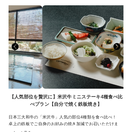
■お子様について■
■アクセス■
以下のお子様区分よりお選び下さい
・米沢中央ICより３０分
・小学生（大人料金の７０％）
・米沢駅より
メイン料理に国産和牛すき焼き付き、大人より少なめの料理
車ー２５分
・お子様ランチ、朝食、布団つき（大人料金の５０％）
路線バスー米沢駅発、小野川温泉行き、小野川温泉下車 徒歩３分
・お子様ランチ、朝食つき、布団なし（大人料金の４０％）
・最寄駅
・布団のみ（３０００円）
米沢駅（車２５分）、西米沢駅（車１５分）、南米沢駅（車２０
・１歳以上、食事、布団なし（１５００円）
分）
※小学生でもお子様ランチをご希望の場合、幼児（食事・布団あり）
成島駅（車２０分）、関根駅（車２０分）
をご選択ください。
■ご案内■
・チェックイン１５：００ チェックアウト１０：００
・入浴時間 チェックイン～翌朝９：３０まで
・wifi ロビー、本館新館１３室のみ（無料）
・駐車場 建物の裏に３０台、正面玄関に２台
・アレルギー対応不可
【人気部位を贅沢に】米沢牛ミニステーキ4種食べ比
・暖房料500円（１部屋毎）：冬季12月～3月
べプラン【自分で焼く鉄板焼き】
・貸切風呂→４５分間１５００円の予約制となります。
日本三大和牛の「米沢牛」人気の部位4種類を食べ比べ！
■アクセス■
・米沢中央ICより３０分
卓上の鉄板でご自身のお好みの焼き加減でお召いただけま
・米沢駅より
す。アツアツのミニステーキをお召し上がりください。