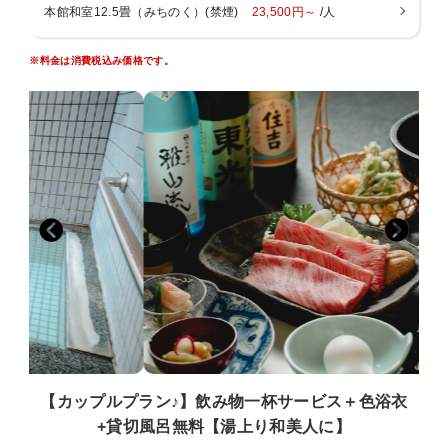
・米沢駅より
ます。
本館和室12.5畳（みちのく）(禁煙)
23,500円～
/人
車ー２５分
特典２：お部屋は10畳以上のお部屋で広々
路線バスー米沢駅発、小野川温泉行き、小野川温泉下車
特典３：夕食時のお飲物を１杯サービス
※料金は消費税込み価格です。
徒歩３分
特典４：貸切風呂45分間ご予約無料
・最寄駅
・ご会食場でのお食事となります
米沢駅（車２５分）、西米沢駅（車１５分）、南米沢駅
※お布団はお部屋にあらかじめご準備しております。
（車２０分）
成島駅（車２０分）、関根駅（車２０分）
■お子様について■
以下のお子様区分よりお選び下さい
■周辺観光■（車で）
・小学生（大人料金の７０％）
上杉神社（１５分）、御廟所（車１０分）、天元台（３０
メイン料理に国産和牛すき焼き付き、大人より少なめの
分）
料理
高畠ワイナリー（３０分）、ワクワクランド（車２０
・お子様ランチ、朝食、布団つき（大人料金の５０％）
分）、舘山寺（車１０分）
・お子様ランチ、朝食つき、布団なし（大人料金の４
林泉寺（２０分）、山大工学部本館（１５分）、ダリア園
０％）
（３０分）
・布団のみ（３０００円）
東光の酒蔵（２０分）
・１歳以上、食事、布団なし（１５００円）
【カップルプラン♪】飲み物一杯サービス＋色浴衣
※小学生でもお子様ランチをご希望の場合、幼児（食事・布
+貸切風呂無料【湯上り和美人に】
団あり）をご選択ください。