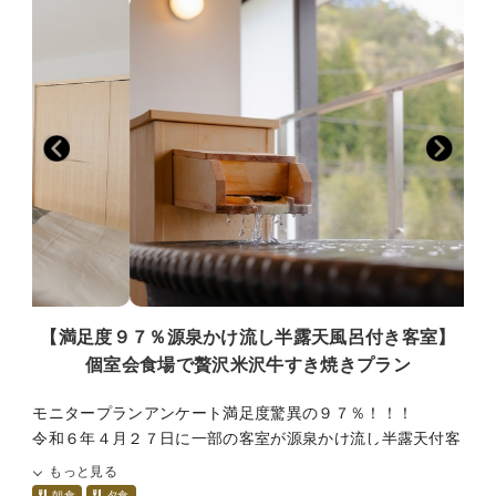
【満足度９７％源泉かけ流し半露天風呂付き客室】
個室会食場で贅沢米沢牛すき焼きプラン
モニタープランアンケート満足度驚異の９７％！！！
令和６年４月２７日に一部の客室が源泉かけ流し半露天付客
室としてリニューアルオープン！！半露天付客室と米沢牛を
もっと見る
味わう贅沢なプランです。
朝食
夕食