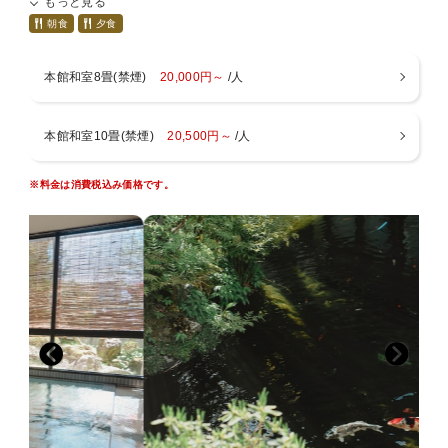
もっと見る
車ー２５分
※食べ比べいただく部位は仕入れ状況によって変動致しま
路線バスー米沢駅発、小野川温泉行き、小野川温泉下車 徒歩３分
朝食
夕食
す。
・最寄駅
米沢駅（車２５分）、西米沢駅（車１５分）、南米沢駅（車２０
本館和室8畳(禁煙)
20,000円～
/人
分）
■プランについて■
成島駅（車２０分）、関根駅（車２０分）
夕食のメインに米沢牛の鉄板焼き（ご自身でお焼きいただき
ます。）
本館和室10畳(禁煙)
20,500円～
/人
■周辺観光■（車で）
その他にも四季折々の郷土料理を満足のいくまでお出しし
上杉神社（１５分）、御廟所（車１０分）、天元台（３０分）
ます。
高畠ワイナリー（３０分）、ワクワクランド（車２０分）、舘山寺
※料金は消費税込み価格です。
（車１０分）
※お布団はお部屋にあらかじめご準備しております。
林泉寺（２０分）、山大工学部本館（１５分）、ダリア園（３０
分）
■お子様について■
東光の酒蔵（２０分）
以下のお子様区分よりお選び下さい
・小学生（大人料金の７０％）
※※予約時には「キャンセル料規定」をよくお読みください※※
メイン料理に国産和牛すき焼き付き、大人より少なめの
料理
・お子様ランチ、朝食、布団つき（大人料金の５０％）
・お子様ランチ、朝食つき、布団なし（大人料金の４
０％）
・布団のみ（３０００円）
・１歳以上、食事、布団なし（１５００円）