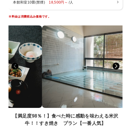
本館和室10畳(禁煙)
18,500円～
/人
■アクセス■
・米沢中央ICより３０分
※料金は消費税込み価格です。
・米沢駅より
車ー２５分
路線バスー米沢駅発、小野川温泉行き、小野川温泉下車
徒歩３分
・最寄駅
米沢駅（車２５分）、西米沢駅（車１５分）、南米沢駅
（車２０分）
成島駅（車２０分）、関根駅（車２０分）
■周辺観光■（車で）
上杉神社（１５分）、御廟所（車１０分）、天元台（３０
分）
高畠ワイナリー（３０分）、ワクワクランド（車２０
分）、舘山寺（車１０分）
【満足度98％！】食べた時に感動を味わえる米沢
林泉寺（２０分）、山大工学部本館（１５分）、ダリア園
牛！！すき焼き プラン【一番人気】
（３０分）
東光の酒蔵（２０分）