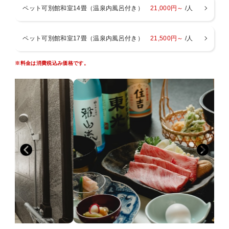
ています。
ペット可別館和室14畳（温泉内風呂付き）
21,000円～
/人
（３０分）
・メインのお料理はしゃぶしゃぶ（追加料金なし）または米
東光の酒蔵（２０分）
沢牛４種食べ比べ鉄板焼きミニステーキ（一人＋2000円）
ペット可別館和室17畳（温泉内風呂付き）
21,500円～
/人
に変更可能です。
・変更をご希望の場合はコメント欄に、「しゃぶしゃぶ/ミ
※料金は消費税込み価格です。
ニステーキ希望」の記入をお願いいたします。
※コメント欄に要望がない場合は、米沢牛のすき焼きをお出
しいたします。
※連泊の場合は、お任せになります。
・お食事場所
お部屋出し、またはペット同伴OKの個室会食場でお出し
致します。
※お布団はお部屋にあらかじめご準備しております。
■ペットのご宿泊について■
※重要※
「別館 吾妻園」にペット連れでのご宿泊を希望される方は
以下を良くお読みください。
・ペットのご宿泊料は無料