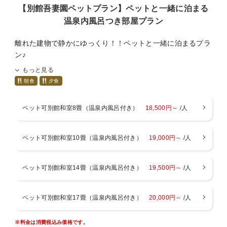
・ペット用の設備（足洗い場、ドッグラン、ゲージ、専用ト
【別館吾妻園ペットプラン】ペットと一緒に泊まる
イレ等)の設置なし
温泉内風呂つき部屋プラン
・汚物入れ用ゴミ箱あり
・ペット用のアメニティ（トイレシート、専用タオル、お食
離れた建物で静かにゆっくり！！ペットと一緒に泊まるプラ
事及びお水用のお皿）の用意なし
ン♪
・ペット用のお食事もご用意なし
・必要なもの（ゲージ、餌、トイレシート、タオル等）は全
もっと見る
※以下説明をよくお読みの上、ご予約ください。
てご持参ください。
朝食
夕食
・ご宿泊は無駄吠えしない、粗相をしないなど、しつけので
■夕食について■
きているペットに限ります。
ペット可別館和室8畳（温泉内風呂付き）
18,500円～
/人
・メインの牛肉料理は山形牛８０ｇのすき焼き
・ペットがものを壊したり、粗相などをした場合は、料金を
・メイン料理をしゃぶしゃぶ（追加料金なし）に変更できま
頂戴する場合がございます。
す。
ペット可別館和室10畳（温泉内風呂付き）
19,000円～
/人
・木造の建物のため、足音やペットの鳴き声にご配慮くださ
・変更をご希望の場合はコメント欄に、「しゃぶしゃぶ」の
るようお願いいたします。
記入をお願いいたします。
※別館、吾妻園木造の建物のためお子様の受け入れをしてお
※コメント欄に要望がない場合は、山形牛のすき焼きをお出
ペット可別館和室14畳（温泉内風呂付き）
19,500円～
/人
りません。ご了承ください。
しいたします。
※追加料金がかかる場合は、現地で現金でのお支払いになり
ペット可別館和室17畳（温泉内風呂付き）
20,000円～
/人
ます。
■ご案内■
※連泊の場合の料理は、お任せになります。
・チェックイン１５：００ チェックアウト１０：００
※料金は消費税込み価格です。
・お食事場所