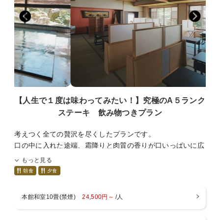
０％）
・布団のみ（３０００円）
・１歳以上、食事、布団なし（１５００円）
※小学生でもお子様ランチをご希望の場合、幼児（食事・布
団あり）をご選択ください。
■ご案内■
・チェックイン１５：００ チェックアウト１０：００
・入浴時間 チェックイン～翌朝９：３０まで
【人生で１度は味わってみたい！】究極のA５ランク
・wifi ロビー、本館新館13室のみ（無料）
ステーキ 飲み物つきプラン
・駐車場 建物の裏に３０台、正面玄関に２台
・アレルギー対応不可
考えつく全ての贅沢を尽くしたプランです。
・キャンセル料につきましてはキャンセル規定をお読み下さ
口の中に入れた途端、霜降りと肉質の香りが口いっぱいに広
い。
がるステーキ付き。柔らかくどの年代にも合います。
もっと見る
・暖房料500円（１部屋毎）：冬季12月～3月
朝食
夕食
■プランについて■
・貸切風呂→４５分間１５００円の予約制となります。
特典１：夕食のメインに米沢牛のA５ランクステーキ（１２
本館和室10畳(禁煙)
24,500円～
/人
■アクセス■
０g）付き
・米沢中央ICより３０分
その他にも四季折々の郷土料理を満足のいくまでお出しし