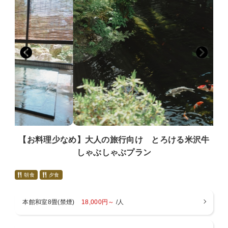
徒歩３分
■お子様について■
・最寄駅
以下のお子様区分よりお選び下さい
米沢駅（車２５分）、西米沢駅（車１５分）、南米沢駅
・小学生（大人料金の８０％）
（車２０分）
メイン料理は大皿すき焼き、大人より少なめの料理
成島駅（車２０分）、関根駅（車２０分）
・お子様ランチ、朝食、布団つき（大人料金の５０％）
・お子様ランチ、朝食つき、布団なし（大人料金の４
０％）
・布団のみ（３０００円）
・１歳以上、食事、布団なし（１５００円）
※小学生でもお子様ランチをご希望の場合、幼児（食事・布
団あり）をご選択ください。
【お料理少なめ】大人の旅行向け とろける米沢牛
■ご案内■
しゃぶしゃぶプラン
・チェックイン１５：００ チェックアウト１０：００
・入浴時間 チェックイン～翌朝９：３０まで
朝食
夕食
・wifi ロビー、本館新館13室のみ（無料）
・駐車場 建物の裏に３０台、正面玄関に２台
・アレルギー対応不可
本館和室8畳(禁煙)
18,000円～
/人
・暖房料500円（１部屋毎）：冬季12月～3月
・貸切風呂→４５分間１５００円の予約制となります。