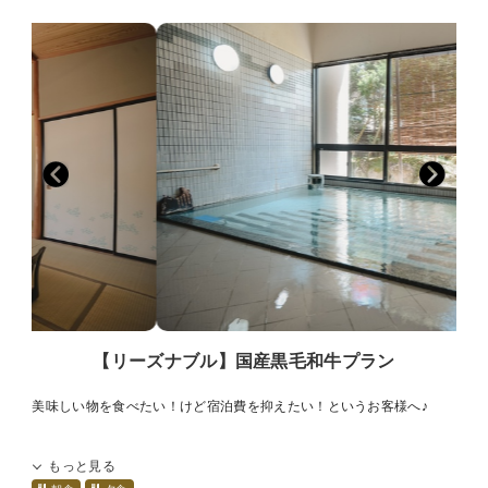
・入浴時間 チェックイン～翌朝９：３０まで
お部屋出し、またはペット同伴OKの個室会食場でお出し
・wifi 全室無料wifi完備
致します。
・駐車場 建物正面に５台
・アレルギー対応不可
■ペットのご宿泊について■
・暖房料500円（１部屋毎）：冬季12月～3
※重要※
・本館貸切風呂→４５分間１５００円の予約制となります。
「別館 吾妻園」にペット連れでのご宿泊を希望される方は
※部屋にシャワーがなく、シャワーをご利用の際は本館まで
以下を良くお読みください。
外を歩く必要がございます。
・ペットのご宿泊料は無料
・ペット用の設備（足洗い場、ドッグラン、ゲージ、専用ト
イレ等)の設置なし
・汚物入れ用ゴミ箱あり
・ペット用のアメニティ（トイレシート、専用タオル、お食
事及びお水用のお皿）の用意なし
・ペット用のお食事もご用意なし
【リーズナブル】国産黒毛和牛プラン
・必要なもの（ゲージ、餌、トイレシート、タオル等）は全
てご持参ください。
美味しい物を食べたい！けど宿泊費を抑えたい！というお客様へ♪
・ご宿泊は無駄吠えしない、粗相をしないなど、しつけので
きているペットに限ります。
■プランについて■
もっと見る
・ペットがものを壊したり、粗相などをした場合は、料金を
・夕食のメインは程よいサシと旨みが特徴の★国産黒毛和牛★のすき