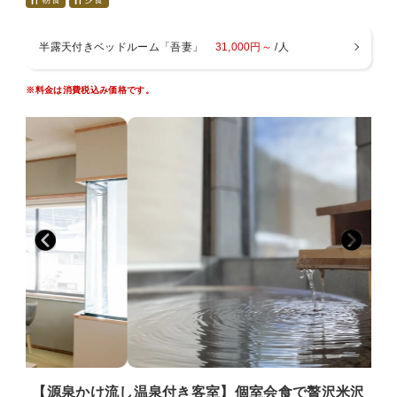
■プランについて■
半露天付きベッドルーム「吾妻」
31,000円～
/人
・お料理
夕食のメインは地元の誇るブランド牛、米沢牛のすき焼き
※料金は消費税込み価格です。
を。地元産、季節感を重視し、板前が腕をふるってお作りし
ています。
・メインのお料理はしゃぶしゃぶ（追加料金なし）または鉄
板焼きミニステーキ4種食べ比べ（＋２０００円）に変更可
能です。
・変更をご希望の場合はコメント欄に、「しゃぶしゃぶ/ミ
ニステーキ希望」の記入をお願いいたします。
※コメント欄に要望がない場合は、米沢牛のすき焼きをお出
しいたします。
※連泊の場合は、お任せになります。
・個室会食場でのお食事となります。
■寝具について■
・セミダブルベッド２台、造り付けの為ベッドは移動不可。
【源泉かけ流し温泉付き客室】個室会食で贅沢米沢
・三名様以上のご予約の場合、布団をご準備いたします。