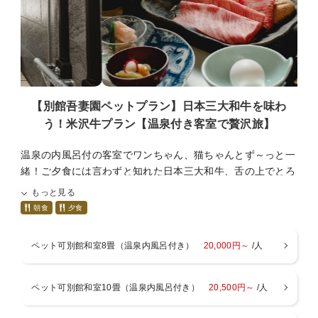
■周辺観光■（車で）
・暖房料500円（１部屋毎）：冬季12月～3月
上杉神社（１５分）、御廟所（車１０分）、天元台（３０
※お布団はお部屋にあらかじめご準備しております。
分）
高畠ワイナリー（３０分）、ワクワクランド（車２０
■アクセス■
分）、舘山寺（車１０分）
・米沢中央ICより３０分
林泉寺（２０分）、山大工学部本館（１５分）、ダリア園
・米沢駅より
（３０分）
【別館吾妻園ペットプラン】日本三大和牛を味わ
車ー２５分
東光の酒蔵（２０分）
う！米沢牛プラン【温泉付き客室で贅沢旅】
路線バスー米沢駅発、小野川温泉行き、小野川温泉下車
徒歩３分
温泉の内風呂付の客室でワンちゃん、猫ちゃんとず～っと一
・最寄駅
緒！ご夕食には言わずと知れた日本三大和牛、舌の上でとろ
米沢駅（車２５分）、西米沢駅（車１５分）、南米沢駅
～っととろける米沢牛をお楽しみいただくプランです。ペッ
（車２０分）
もっと見る
ト連れで贅沢なひとときを！
成島駅（車２０分）、関根駅（車２０分）
朝食
夕食
※以下の説明を良くお読みの上、ご予約下さい。
■周辺観光■（車で）
ペット可別館和室8畳（温泉内風呂付き）
20,000円～
/人
上杉神社（１５分）、御廟所（車１０分）、天元台（３０
■プランについて■
分）
・お料理
高畠ワイナリー（３０分）、ワクワクランド（車２０
ペット可別館和室10畳（温泉内風呂付き）
20,500円～
/人
夕食のメインは米沢が誇るブランド牛、米沢牛のすき焼き
分）、舘山寺（車１０分）
を。地元産、季節感を重視し、板前が腕をふるってお作りし
林泉寺（２０分）、山大工学部本館（１５分）、ダリア園