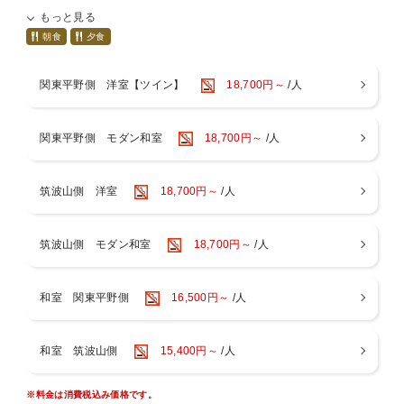
茨城県の大地と海が育んだ、こだわりの地元食材をふんだんに使った
もっと見る
特別プランです。
朝食
夕食
旨み豊かな銘柄ポーク「弓豚」や香り高い「常陸秋そば」、鉾田産の
完熟メロン、地野菜、納豆を使った創作料理など、旬の美味しさを詰
関東平野側 洋室【ツイン】
18,700円～
/人
め込んだ献立をご用意いたします。
※料理内容は仕入れ状況や季節により変更となる場合がございます。
関東平野側 モダン和室
18,700円～
/人
あらかじめご了承ください。
－お食事は、落ち着いた雰囲気のレストランにて―
県内酒造の銘酒やつくばワイン、アサヒ守谷工場製造のスーパードラ
筑波山側 洋室
18,700円～
/人
イ等各種取り揃えておりますので、ドリンクとのペアリングをお楽し
みください。
筑波山側 モダン和室
18,700円～
/人
茨城の恵みに包まれる、心満たされるひとときをぜひこの機会に。
和室 関東平野側
16,500円～
/人
■□ お部屋のご案内 □■
関東平野側のお部屋からは、【都心のシルエット】や【富士山】をご
和室 筑波山側
15,400円～
/人
覧いただけます。夕暮れには茜に染まる富士の稜線と夜景が、朝には
運が良ければ幻想的な雲海が広がります。
※料金は消費税込み価格です。