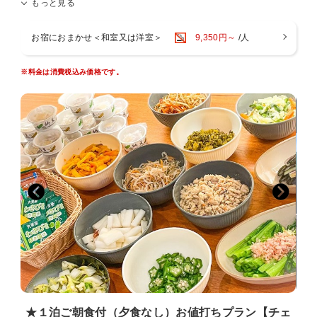
もっと見る
※【別館/日帰り】つくばの湯のレストランは、ラストオーダー17時で
※本館に大浴場はございません。
す。
お宿におまかせ＜和室又は洋室＞
9,350円～
/人
■□ 公共交通でお越しのお客様 □■
＞＞遅めのご到着をご予定のお客様向き＜＜
※料金は消費税込み価格です。
つくばエクスプレス「つくば駅」
ご予定を済ませてからチェックインされる方や、ご夕食後に宿泊予定
⇒筑波山行シャトルバス 約40分
のお客様、遅めのチェックインをご希望のお客様向けのプランです
⇒「筑波山神社入口」下車（当館まで約1km）
■□お食事のご案内□■
※バス停到着後お電話いただければお迎えに伺います。
ご夕食、ご朝食 ともに付いておりません
□■お風呂のご案内■□
ご宿泊のお客様は隣接する「別館 つくばの湯」を無料でご利用頂けま
す！
自然を楽しめる露天風呂や大浴場、サウナをはじめ、
内湯・露天風呂付の貸切家族風呂（別料金/事前電話予約）を完備して
おります
★１泊ご朝食付（夕食なし）お値打ちプラン【チェ
【別館ご入浴時間】チェックイン～午後10時、翌朝6～8時