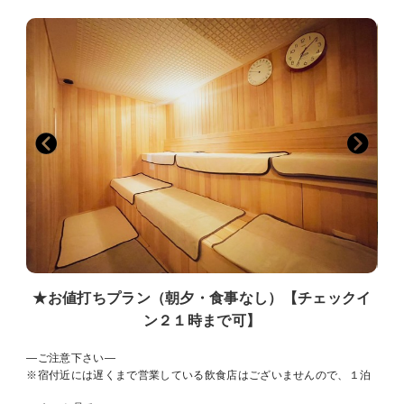
筑波山側のお部屋からは、四季折々の自然に彩られた筑波山の景色
を。新緑の季節は鮮やかな緑、秋には美しい紅葉が心を癒します。
天然温泉と旬の味覚に包まれる、贅沢な時間をお過ごしください。
■□ お食事時間 □■
ご夕食（創作会席）18:00／18:30／19:00
ご朝食（和食膳） 7:30／8:00
※お時間は、チェックイン時にお選び頂けます。
※いずれも大広間にてご用意いたします。
■□ お風呂のご案内 □■
★お値打ちプラン（朝夕・食事なし）【チェックイ
当館すぐ目の前の「別館 つくばの湯」を無料でご利用いただけます。
ン２１時まで可】
開放感ある露天風呂や大浴場、サウナをご用意。内湯・露天付きの貸
切家族風呂もございます（別料金／要事前予約）。
―ご注意下さい―
※宿付近には遅くまで営業している飲食店はございませんので、１泊
【入浴時間】チェックイン～22:00／翌朝6:00～8:00
２食プランのご予約をおすすめ致します。