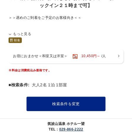
ックイン２１時まで可】
※本館に大浴場はございません。別館つくばの湯は、当館目の前で
す。
＞＞遅めのご到着をご予定のお客様向き＜＜
※チェックインが遅くなる場合、ご連絡下さい。
ご予定を済ませてからチェックインされる方や、ご夕食後に宿泊予定
もっと見る
のお客様、遅めのチェックインをご希望のお客様にはこちらのプラン
がオススメです
朝食
■□公共交通機関でお越しのお客様□■
■□お食事のご案内□■
お宿におまかせ＜和室又は洋室＞
10,450円～
/人
つくばエクスプレス線【つくば駅】
⇒筑波山行きシャトルバス（約４０分）
ご夕食：付いておりません ※当日ご夕食のご注文は承れません
※料金は消費税込み価格です。
⇒筑波山神社入口 下車
-----------------------------------------------------------
ご朝食：和食膳
筑波山神社入口バス停留所より１kmです
■検索条件:
大人2名 1泊 1部屋
神社入口下車後、TEL 029-866-2222 までご連絡いただければ、
ご朝食は大広間でのお食事となります
お迎えに上がります
※仕入れ状況により、料理内容は変更になる場合がございます
検索条件を変更
※つくば駅15時発が最終です。以降は路線バス（つくば北部シャト
※写真のお料理は一例です
ル）をご利用下さい
□■お風呂のご案内■□
□■お車でお越しのお客様■□
筑波山温泉 ホテル一望
TEL：
029-866-2222
※ご注意下さい※