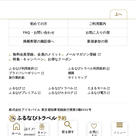
無料駐車場完備
チェックイン前の駐車やチェックアウト後の駐車もご利用いただけま
※宿付近には遅くまで営業している飲食店はございません
す
上へ
※レストランは館内にございませんので、ご夕食をお済ませいただい
フロントまでお申しつけ下さい
てからのチェックインをお願い致します
初めての方
ご利用案内
※チェックインが午後９時３０分以降のお客様は別館つくばの湯はご
◎つくば国際会議場までお車で約３５分
利用いただけません
FAQ・お問い合わせ
お気に入りの宿
◎JAXAつくば宇宙センターまでお車で約４０分
◎牛久大仏までお車で約1時間
掲載希望の施設様へ
新規参加の宿
ご宿泊のお客様は隣接する「別館 つくばの湯」を無料でご利用頂けま
◎あみプレミアムアウトレットまでお車で約1時間
す！
◎水戸市内までお車で約1時間
無料会員登録
会員のメリット
メールマガジン登録
◎茨城空港までお車で約1時間30分
特集・キャンペーン
お得なクーポン
自然を楽しめる露天風呂や大浴場、サウナをはじめ、
◎成田空港までお車で約1時間30分
内湯・露天風呂付の貸切家族風呂（別料金/事前電話予約）を完備して
ふるなび利用規約
ふるなびトラベル利用規約
おります
プライバシーポリシー
標識
旅行業約款
サイトマップ
ふるなび
ふるなびトラベル
たまるモール
【別館ご入浴時間】チェックイン～午後10時、翌朝6～8時
ふるなびプレミアム
ふるなびカタログ
ふるなび電力
※本館に大浴場はございません。別館つくばの湯は、当館目の前で
す。
株式会社アイモバイル 東京都知事登録旅行業第2種8301号
■□公共交通機関でお越しのお客様□■
※掲載写真はイメージです。
宿を探す
お気に
キャン
メニュー
ホーム
© travel.furunavi.jp
入り