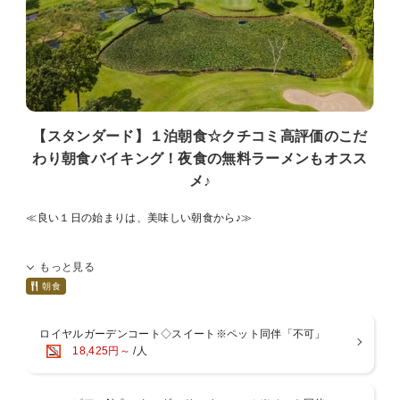
【スタンダード】１泊朝食☆クチコミ高評価のこだ
わり朝食バイキング！夜食の無料ラーメンもオスス
メ♪
≪良い１日の始まりは、美味しい朝食から♪≫
〜異国情緒が漂う高原のホテルで、日常を忘れて癒される〜
もっと見る
温泉や食事、ゴルフやペットとのひと時。
朝食
思い思いにお過ごしいただくホテルでのご滞在の中で、
私どもウェルネスの森 那須がお客様にお届けしたいのは「心の癒し」
ロイヤルガーデンコート◇スイート※ペット同伴「不可」
当ホテルでのご滞在が、よき旅の１ページとなりますよう…
18,425円～
/人
■朝食「和洋バイキング」
那須御養卵を目の前で焼き上げる「ふわとろオムレツ」が人気！
※朝食時間は、7:30〜10:00（最終入場 9:30）