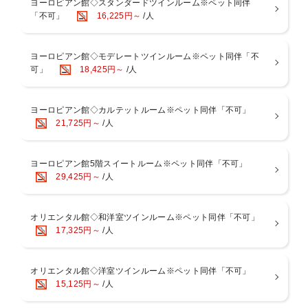
ヨーロピアン館◇スタンダードツインルーム※ペット同伴
「不可」
16,225円～
/人
【無料貸切風呂】
・貸切風呂(温泉) 15:00〜24:30 / 6:00〜10:00
3ヶ所「凛」「爽」「耀」
・ご予約制ではなく無料開放制となっております。
ヨーロピアン館◇モデレートツインルーム※ペット同伴「不
可」
18,425円～
/人
【大浴場】
・大浴場 13:00〜26:00 / 4:00〜11:00
内風呂(温泉)、露天風呂(アロマハーブバス)、サウナ
ヨーロピアン館◇カルテットルーム※ペット同伴「不可」
・湯上りのアイスキャンディーが無料
21,725円～
/人
■アクセス
・東北自動車道那須ICから車で約10分
ヨーロピアン館5階スイートルーム※ペット同伴「不可」
・東北新幹線「那須塩原駅」より無料送迎あり(約30分) ※前日までの
29,425円～
/人
事前予約
【那須塩原駅発】9:40 10:40 11:40 13:30 14:30 15:30 16:30
【ホテル発】9:10 10:10 11:10 13:00
オリエンタル館◇和洋室ツインルーム※ペット同伴「不可」
17,325円～
/人
★ペット連れのお客様へ
必ず【ルシアンルーム】のペットとお泊りルームよりご予約をお願い
致します。
オリエンタル館◇洋室ツインルーム※ペット同伴「不可」
※ペット同伴「不可」と記載のある部屋タイプではご宿泊頂けませ
15,125円～
/人
ん。