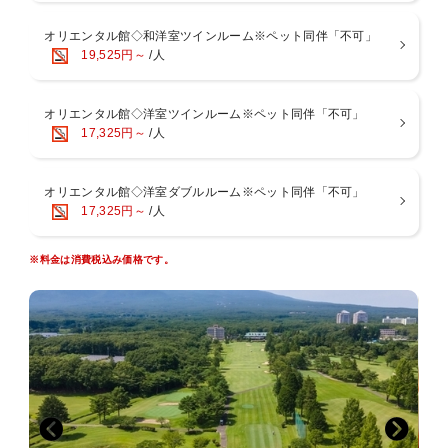
さい。
※食材内容、調理方法等の対応は出来かねます。
オリエンタル館◇和洋室ツインルーム※ペット同伴「不可」
※「低アレルゲンメニュー」のお申込みは2日前までとなります。ご
19,525円～
/人
了承くださいませ。
※特定原材料28品目以外のアレルギー、投薬やご懐妊中の食材変更、
苦手食材等のご対応は出来かねます。
オリエンタル館◇洋室ツインルーム※ペット同伴「不可」
17,325円～
/人
詳しくは公式サイトをご確認くださいませ。
【無料貸切風呂】
オリエンタル館◇洋室ダブルルーム※ペット同伴「不可」
・貸切風呂(温泉) 15:00～24:30 / 6:00～10:00
17,325円～
/人
4ヶ所「凛」「爽」｢耀」「朱」
・ご予約制ではなく無料開放制となっております。
【大浴場】
※料金は消費税込み価格です。
・大浴場 13:00～26:00 / 4:00～11:00
内風呂(温泉)、露天風呂(アロマハーブバス)、サウナ
・湯上りのアイスキャンディーが無料
■アクセス
・東北自動車道那須ICから車で約10分
・東北新幹線「那須塩原駅」より無料送迎あり(約30分) ※前日までの
事前予約
【那須塩原駅発】9:40 10:40 11:40 13:30 14:30 15:30 16:30
【ホテル発】9:10 10:10 11:10 13:00