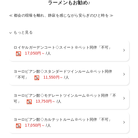
ラーメンもお勧め♪
≪ 都会の喧噪を離れ、静寂を感じながら安らぎのひと時を ≫
〜異国情緒が漂う高原のホテルで、日常を忘れて癒される〜
もっと見る
ウェルネスの森 那須のスタンダード１泊素泊りプランです。
宿での過ごし方は人それぞれ…温泉やゴルフ、ペットとのひと時。
ロイヤルガーデンコート◇スイート※ペット同伴「不可」
思い思いにお過ごしいただくホテルでのご滞在の中で、
17,050円～
/人
私どもウェルネスの森 那須がお客様にお届けしたいのは”心の癒し”
当ホテルでのご滞在が、よき旅の１ページとなりますよう…
【無料貸切風呂】
ヨーロピアン館◇スタンダードツインルーム※ペット同伴
・貸切風呂(温泉) 15:00〜24:30 / 6:00〜10:00
「不可」
11,550円～
/人
3ヶ所「凛」「爽」「耀」
・ご予約制ではなく無料開放制となっております。
ヨーロピアン館◇モデレートツインルーム※ペット同伴「不
【大浴場】
可」
13,750円～
/人
・大浴場 13:00〜26:00 / 4:00〜11:00
内風呂(温泉)、露天風呂(アロマハーブバス)、サウナ
・湯上りのアイスキャンディーが無料
ヨーロピアン館◇カルテットルーム※ペット同伴「不可」
17,050円～
/人
■アクセス
・東北自動車道那須ICから車で約10分