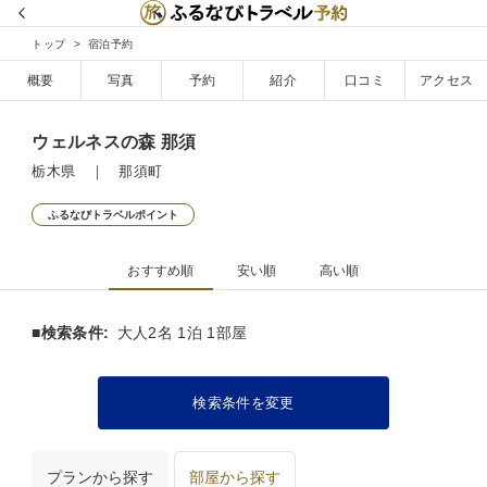
トップ
宿泊予約
概要
写真
予約
紹介
口コミ
アクセス
ウェルネスの森 那須
栃木県 ｜ 那須町
ふるなびトラベルポイント
おすすめ順
安い順
高い順
■検索条件:
大人2名 1泊 1部屋
検索条件を変更
プランから探す
部屋から探す