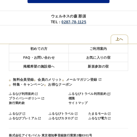
ウェルネスの森 那須
TEL：
0287-78-1125
上へ
初めての方
ご利用案内
FAQ・お問い合わせ
お気に入りの宿
掲載希望の施設様へ
新規参加の宿
無料会員登録
会員のメリット
メールマガジン登録
特集・キャンペーン
お得なクーポン
ふるなび利用規約
ふるなびトラベル利用規約
プライバシーポリシー
標識
旅行業約款
サイトマップ
ふるなび
ふるなびトラベル
たまるモール
ふるなびプレミアム
ふるなびカタログ
ふるなび電力
株式会社アイモバイル 東京都知事登録旅行業第2種8301号