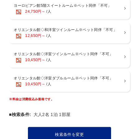
・東北新幹線「那須塩原駅」より無料送迎あり(約30分) ※前日までの
ヨーロピアン館5階スイートルーム※ペット同伴「不可」
事前予約
24,750円～
/人
【那須塩原駅発】9:40 10:40 11:40 13:30 14:30 15:30 16:30
【ホテル発】9:10 10:10 11:10 13:00
★ペット連れのお客様へ
オリエンタル館◇和洋室ツインルーム※ペット同伴「不可」
必ず【ルシアンルーム】のペットとお泊りルームよりご予約をお願い
12,650円～
/人
致します。
※ペット同伴「不可」と記載のある部屋タイプではご宿泊頂けませ
ん。
オリエンタル館◇洋室ツインルーム※ペット同伴「不可」
10,450円～
/人
オリエンタル館◇洋室ダブルルーム※ペット同伴「不可」
10,450円～
/人
※料金は消費税込み価格です。
■検索条件:
大人2名 1泊 1部屋
検索条件を変更