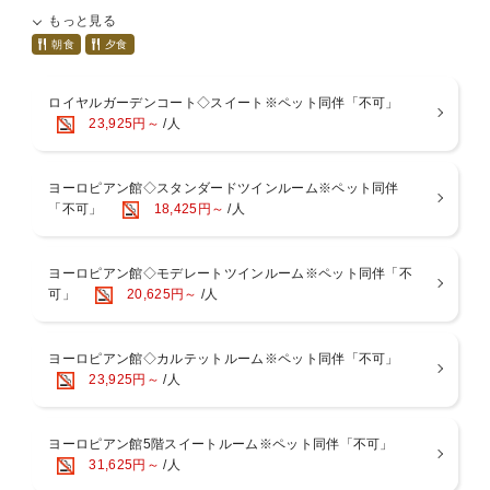
～異国情緒が漂う高原のホテルで、日常を忘れて癒される～
もっと見る
ウェルネスの森 那須のスタンダードな宿泊プランです。
朝食
夕食
宿での過ごし方は人それぞれ…温泉や食事、ゴルフやペットとのひと
時。
ロイヤルガーデンコート◇スイート※ペット同伴「不可」
思い思いにお過ごしいただくホテルでのご滞在の中で、
23,925円～
/人
私どもウェルネスの森 那須がお客様にお届けしたいのは”心の癒し”
当ホテルでのご滞在が、よき旅の１ページとなりますよう…
■夕食「スタンダードフレンチコース」
ヨーロピアン館◇スタンダードツインルーム※ペット同伴
旬の食材や地物を盛り込んだオリジナルコース料理です。
「不可」
18,425円～
/人
メイン料理「栃木県産和牛のローストビーフ」と「季節の魚料理」を
ご賞味ください。
※夕食時間は、開始２部制（17:30または20:00）です。
お時間はチェックインの先着順でお伺いいたします。(手続きのみ
ヨーロピアン館◇モデレートツインルーム※ペット同伴「不
14:00～受付開始)
可」
20,625円～
/人
事前のご予約は承っておりませんので、予めご了承ください。
■朝食「和洋バイキング」
那須御養卵を目の前で焼き上げる「ふわとろオムレツ」が人気！
ヨーロピアン館◇カルテットルーム※ペット同伴「不可」
※朝食時間は、7:30～10:00（最終入場 9:30）
23,925円～
/人
■食物アレルギーについて
2025年7月1日（火）ご宿泊分より、特定原材料等28品目のアレルギ
ーをお持ちのお客様への食事提供方法を変更することとなりました。
ヨーロピアン館5階スイートルーム※ペット同伴「不可」
特定原材料28品目のアレルギーをお持ちのお客様は「低アレルゲンメ
31,625円～
/人
ニュー」のご用意が可能です。ご希望のお客様は備考欄にご入力くだ