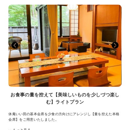
い。
スパークリング・ワイン、ソフトドリンク等
・冷蔵庫 フリードリンク
※栃木県の地酒、全国各地の厳選日本酒、シャンパン、ワイン等をご
ビール、緑茶、コーヒー、ミネラルウオーター
用意致しております。
・部屋Wi-Fi完備
・換気機能付エアコン
【ご朝食】料理長こだわりの和朝食
炊きたてのご飯と素材の旨みを活かした身体にやさしく彩り豊かなメ
■お部屋■
ニューをご用意いたしました。ほっとあたたまる和朝食をゆったりと
踏込 2畳
お召し上がりください。
本間 15畳
次の間 10畳 セミダブルベッド2台
■食材のアレルギーについて■
掘りごたつ和室 4.5畳
・アレルギーや投薬による制限には出来る限り対応いたします。
ダイニング
・苦手食材の対応はいたしません。
内風呂、露天風呂
テラス、庭
■入湯税■
■露天風呂■ 部屋の間取りは同じですのでどちらかになります
お一人様150円
「那須の庵」岩風呂
お食事の量を控えて【美味しいものを少しづつ楽し
「塩原の庵」ゆったり広め（ひのき枠）
■追加オプション■ 別料金がかかります
む】ライトプラン
ご希望がある方は備考欄に記入いただくか、宿に直接お問い合わせく
肉料理変更
ださい。
和牛サーロイン（A5）
休庵いい田の基本会席を少食の方向けにアレンジし【量を控えた本格
予約状況によりご用意できない場合があります。
和牛しゃぶしゃぶ
会席】をご用意いたしました。
誕生日、記念日
■室内禁煙■
ケーキ