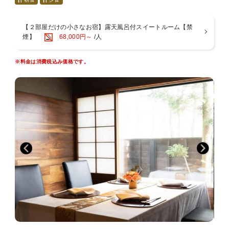
ゆったりと贅沢なプライベート時間が満喫できます
■チェックイン・チェックアウト■
【２部屋だけの小さなお宿】露天風呂付スイートルーム【禁
フロントがございません、お部屋にて承っております。
煙】
68,000円～
/人
■休庵いい田のおもてなし■
・ウェルカムドリンク
※料金は消費税込み価格です。
スパークリング・ワイン、ソフトドリンク等
・冷蔵庫 フリードリンク
ビール、緑茶、コーヒー、ミネラルウオーター
・部屋Wi-Fi完備
・換気機能付エアコン
■お部屋■
踏込 2畳
本間 15畳
次の間 10畳 セミダブルベッド2台
掘りごたつ和室 4.5畳
ダイニング
内風呂、露天風呂
テラス、庭
■露天風呂■ 部屋の間取りは同じですのでどちらかになります