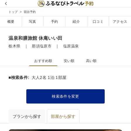
トップ
宿泊予約
概要
写真
予約
紹介
口コミ
アクセス
温泉和膳旅館 休庵いい田
栃木県 ｜ 那須塩原市 ｜ 塩原温泉
おすすめ順
安い順
高い順
■検索条件:
大人2名 1泊 1部屋
検索条件を変更
プランから探す
部屋から探す