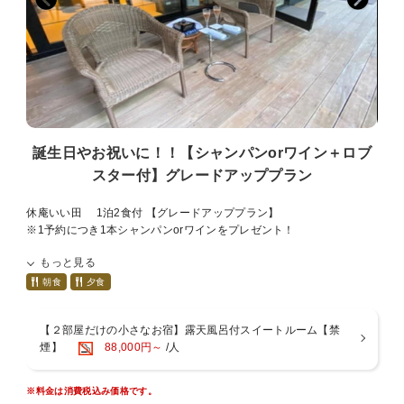
次の間 10畳 セミダブルベッド2台
お召し上がりください。
掘りごたつ和室 4.5畳
ダイニング
■食材のアレルギーについて■
内風呂、露天風呂
・アレルギーや投薬による制限には出来る限り対応いたします。
テラス、庭
・苦手食材の対応はいたしません。
■露天風呂■ 部屋の間取りは同じですのでどちらかになります
「那須の庵」岩風呂
■入湯税■
「塩原の庵」ゆったり広め（ひのき枠）
お一人様150円
誕生日やお祝いに！！【シャンパンorワイン＋ロブ
ご希望がある方は備考欄に記入いただくか、宿に直接お問い合わせく
スター付】グレードアッププラン
ださい。
■追加オプション■ 別料金がかかります
予約状況によりご用意できない場合があります。
肉料理変更
休庵いい田 1泊2食付 【グレードアッププラン】
和牛サーロイン（A5）
※1予約につき1本シャンパンorワインをプレゼント！
■室内禁煙■
和牛しゃぶしゃぶ
喫煙はテラスにてお願いいたします。
誕生日、記念日
もっと見る
■1日2組限定 料理自慢の隠れ宿■
ケーキ
96平米の広々とした露天風呂付客室
朝食
夕食
アレンジメントフラワー
和モダンなスイートルーム
■お食事■ お部屋内のダイニングでのご提供となります
シャンパン
ゆったりと贅沢なプライベート時間が満喫できます
【２部屋だけの小さなお宿】露天風呂付スイートルーム【禁
【ご夕食】創作和食会席料理 ※乾杯ドリンク付き
■整体■ 完全予約制（現金のみ）
煙】
88,000円～
/人
■チェックイン・チェックアウト■
新鮮な地元の旬の食材、素材、器、季節のあしらいを重視した贅を尽
お部屋にて整体を受けられます。
フロントがございません、お部屋にて承っております。
くした季節の会席料理。
整体コース 約60分 12000円
■休庵いい田のおもてなし■
一品ずつのご提供となります。ゆっくりとお食事をお楽しみくださ
※宿泊予約の際お問い合わせください。
※料金は消費税込み価格です。
・ウェルカムドリンク