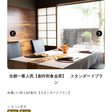
当館一番人気【創作和食会席】 スタンダードプラ
ン
休庵いい田 1泊2食付 【スタンダードプラン】
■1日2組限定 料理自慢の隠れ宿■
もっと見る
96平米の広々とした露天風呂付客室
和モダンなスイートルーム
朝食
夕食