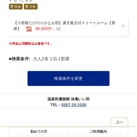
もっと見る
『美味しいものを少しづつ食べたい』
喫煙はテラスにてお願いいたします。
アレンジメントフラワー
『旅館へ行っても会席料理を食べきれない』
朝食
夕食
シャンパン
このようなお声を元に、お食事を少しだけ控えめにし少量でも《会席
料理》！をご用意。
■お食事■ お部屋内のダイニングでのご提供となります
■整体■ 完全予約制（現金のみ）
【２部屋だけの小さなお宿】露天風呂付スイートルーム【禁
■お部屋でチェックイン・チェックアウト■
【ご夕食】創作和食会席料理 ※ロブスター付
お部屋にて整体を受けられます。
煙】
68,000円～
/人
・ウェルカムドリンク（スパークリング・ワイン、ソフトドリンク
・乾杯ドリンク付き お好きな飲み物をお選びください。
整体コース 約60分 12000円
等）
新鮮な地元の旬の食材、素材、器、季節のあしらいを重視した贅を尽
※宿泊予約の際お問い合わせください。
・冷蔵庫 フリードリンク（緑茶、コーヒー、ミネラルウオーター
くした季節の会席料理。
※代金は整体師に直接お支払いください。
※料金は消費税込み価格です。
etc.）
一品ずつのご提供となります。ゆっくりとお食事をお楽しみくださ
・部屋Wi-Fi完備
い。
■検索条件:
大人2名 1泊 1部屋
・換気機能付エアコン
・空気清浄機
※栃木県の地酒、全国各地の厳選日本酒、シャンパン、ワイン等をご
用意致しております。
■お食事■
検索条件を変更
お部屋内ダイニングでご提供
【ご朝食】料理長こだわりの和朝食
炊きたてのご飯と素材の旨みを活かした身体にやさしく彩り豊かなメ
ニューをご用意いたしました。ほっとあたたまる和朝食をゆったりと
温泉和膳旅館 休庵いい田
※別途入湯税（お一人様150円）がかかります。
お召し上がりください。
TEL：
0287-35-3526
※室内禁煙（喫煙はテラスにてお願いいたします）
■食材のアレルギーについて■
■整体■ 完全予約制（現金のみ）
・アレルギーや投薬による制限には出来る限り対応いたします。
上へ
お部屋にて整体を受けられます。
・苦手食材の対応はいたしません。
整体コース 約60分 12000円
初めての方
ご利用案内
※宿泊予約の際お問い合わせください。