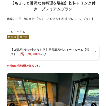
「那須の庵」岩風呂
【ちょっと贅沢なお料理を堪能】乾杯ドリンク付
「塩原の庵」ゆったり広め（ひのき枠）
き プレミアムプラン
ご希望がある方は備考欄に記入いただくか、宿に直接お問い合わせく
ださい。
休庵いい田 1泊2食付 【ちょっと贅沢なお料理 プレミアムプラン】
予約状況によりご用意できない場合があります。
■1日2組限定 料理自慢の隠れ宿■
■室内禁煙■
もっと見る
96平米の広々とした露天風呂付客室
喫煙はテラスにてお願いいたします。
和モダンなスイートルーム
朝食
夕食
ゆったりと贅沢なプライベート時間が満喫できます
■チェックイン・チェックアウト■
■お食事■ お部屋内のダイニングでのご提供となります
【２部屋だけの小さなお宿】露天風呂付スイートルーム【禁
フロントがございません、お部屋にて承っております。
煙】
78,000円～
/人
【ご夕食】創作和食会席料理 （栃木和牛）
■休庵いい田のおもてなし■
新鮮な地元の旬の食材、素材、器、季節のあしらいを重視した贅を尽
・ウェルカムドリンク
くした季節の会席料理。
※料金は消費税込み価格です。
スパークリング・ワイン、ソフトドリンク等
一品ずつのご提供となります。ゆっくりとお食事をお楽しみくださ
・冷蔵庫 フリードリンク
い。
ビール、緑茶、コーヒー、ミネラルウオーター
・部屋Wi-Fi完備
※栃木県の地酒、全国各地の厳選日本酒、シャンパン、ワイン等をご
・換気機能付エアコン
用意致しております。
■お部屋■
【ご朝食】料理長こだわりの和朝食
踏込 2畳
炊きたてのご飯と素材の旨みを活かした身体にやさしく彩り豊かなメ
本間 15畳
ニューをご用意いたしました。ほっとあたたまる和朝食をゆったりと