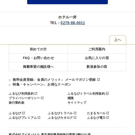
※会場はイス・テーブル席、全席禁煙です。
※1つのテーブルは最大8名様まで(9名様以上は各テーブルに分かれま
す)
ホテル一井
※個室ではございません。
TEL：
0279-88-0011
■お部屋
お部屋タイプのご予約間違いにご注意ください
上へ
初めての方
ご利用案内
詳しいお部屋タイプの説明は下記『お部屋の紹介』をご確認くださ
い。
FAQ・お問い合わせ
お気に入りの宿
（空室状況の各お部屋タイプをご選択いただければご確認いただけま
掲載希望の施設様へ
新規参加の宿
す。）
※『★湯畑眺望★』と記載のないものは湯畑眺望ではございません。
無料会員登録
会員のメリット
メールマガジン登録
特集・キャンペーン
お得なクーポン
【全室禁煙】
お煙草を吸われるお客様は本館3階または別館2階の喫煙所をご利用く
ふるなび利用規約
ふるなびトラベル利用規約
ださい
プライバシーポリシー
標識
旅行業約款
サイトマップ
【お子様料金について】
ふるなび
ふるなびトラベル
たまるモール
■消費税率の変動があった場合、決済方法に関わらず税率変更分の差
ふるなびプレミアム
ふるなびカタログ
ふるなび電力
額を現地にて頂戴する場合がございます。
株式会社アイモバイル 東京都知事登録旅行業第2種8301号