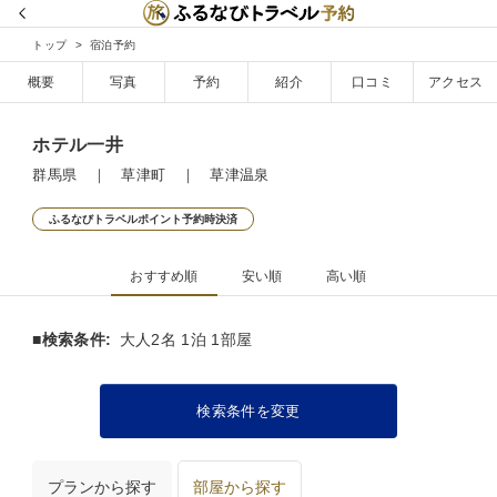
トップ
宿泊予約
概要
写真
予約
紹介
口コミ
アクセス
ホテル一井
群馬県 ｜ 草津町 ｜ 草津温泉
ふるなびトラベルポイント予約時決済
おすすめ順
安い順
高い順
■検索条件:
大人2名 1泊 1部屋
検索条件を変更
プランから探す
部屋から探す