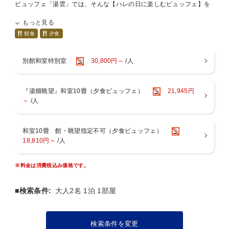
ビュッフェ「湯雲」では、そんな【ハレの日に楽しむビュッフェ】を
コンセプトに、
もっと見る
思い出に残るようなサービスとお食事をお届けいたします。
朝食
夕食
ご夕食には当館女将がお祝いの日や
親族が集まる日などに振る舞う特製ミートローフを当館調理人が再
別館和室特別室
30,800円～
/人
現。
さらにライブキッチンでは焼き加減が選べるステーキや
『湯畑眺望』和室10畳（夕食ビュッフェ）
21,945円
旅館ならではのお寿司や天ぷらもその場でご用意いたします。
～
/人
お客様ご自身でもアレンジをしてお食事をお楽しみくださいませ。
■お食事（内容と会場のご案内）
【ご夕食】
ビュッフェ
和室10畳 館・眺望指定不可（夕食ビュッフェ）
ライブキッチンを中心とした和洋中約50品・約100種のお料理をはじ
18,810円～
/人
め、カットケーキなどのデザートもご用意しております。
※料金は消費税込み価格です。
【ご朝食】
ビュッフェ
■検索条件:
大人2名 1泊 1部屋
【お食事場所】
ビュッフェ「湯雲」
※夕食のお席について※
検索条件を変更
※料理・食材は季節ごとに変わります。（写真はイメージ）