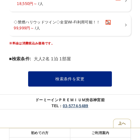
【ご当地メニュー】ビーフシチュー・フレンチトースト
18,550円～
/人
◆大浴場（男女別）
【場所】2階
◇禁煙ハリウッドツイン◇全室Wi-Fi利用可能！！
【時間】15：00〜翌朝10：00(サウナ深夜1：00〜5：00利用休止)
99,999円～
/人
内風呂・水風呂・高温サウナ・ととのいスペース
ReFa FINE BUBBLEのシャワーでBeauty ＆ Relax
うれしい選べるシャンプーバーもご用意！
※料金は消費税込み価格です。
約96℃の高温サウナと約13℃の水風呂で心も身体もリフレッシュ♪
※女性大浴場にはクレンジング／化粧水／乳液もご用意しておりま
■検索条件:
大人2名 1泊 1部屋
す。
■夜鳴きそば
検索条件を変更
【時間】 21：30〜23：00
【場所】 1Fレストラン
ドーミーインＰＲＥＭＩＵＭ渋谷神宮前
TEL：
03-5774-5489
上へ
初めての方
ご利用案内