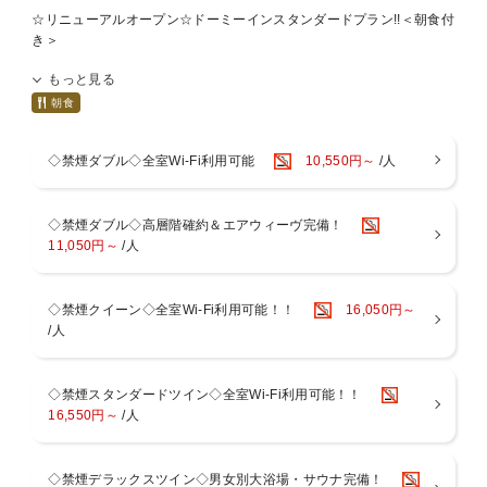
☆リニューアルオープン☆ドーミーインスタンダードプラン!!＜朝食付
き＞
ドーミーイン自慢の大浴場＆サウナは毎日営業中！！
もっと見る
大浴場とご当地逸品メニューのある朝食で免疫力を高めよう！
朝食
プロサウナーの方にも、
「サウナ愛が溢れていますね」とご好評いただいている、ドーミーイ
◇禁煙ダブル◇全室Wi-Fi利用可能
10,550円～
/人
ンの大浴場とサウナ。
ドーミーインをご利用いただいているお客様に、気持ちよくサウナに
◇禁煙ダブル◇高層階確約＆エアウィーヴ完備！
入っていただきごゆっくりとお寛ぎ下さい！
11,050円～
/人
【ととのう】とは・・・
サウナ→水風呂→外気浴のセットを体調と相談しながら、何度か行う
と、
◇禁煙クイーン◇全室Wi-Fi利用可能！！
16,050円～
『とてつもなく気持ちいい感覚』で『なんとも言えないリフレッシュ
/人
された状態』
になり、それを「ととのう」と言われています。
◇禁煙スタンダードツイン◇全室Wi-Fi利用可能！！
◆レストラン～OASIS
16,550円～
/人
【場所】1階
■ご朝食
【内容】ご当地逸品と約40品目の洋食中心のバイキング
◇禁煙デラックスツイン◇男女別大浴場・サウナ完備！