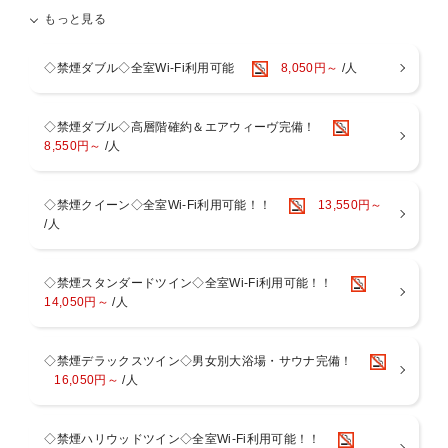
もっと見る
プロサウナーの方にも、
「サウナ愛が溢れていますね」とご好評いただいている、ドーミーイ
ンの大浴場とサウナ。
◇禁煙ダブル◇全室Wi-Fi利用可能
8,050円～
/人
ドーミーインをご利用いただいているお客様に、気持ちよくサウナに
入っていただきごゆっくりとお寛ぎ下さい！
◇禁煙ダブル◇高層階確約＆エアウィーヴ完備！
8,550円～
/人
【ととのう】とは・・・
サウナ→水風呂→外気浴のセットを体調と相談しながら、何度か行う
と、
◇禁煙クイーン◇全室Wi-Fi利用可能！！
13,550円～
『とてつもなく気持ちいい感覚』で『なんとも言えないリフレッシュ
/人
された状態』
になり、それを「ととのう」と言われています。
◇禁煙スタンダードツイン◇全室Wi-Fi利用可能！！
◆大浴場（男女別）
14,050円～
/人
【場所】2階
【時間】15：00〜翌朝10：00(サウナ深夜1：00〜5：00利用休止)
内風呂・水風呂・高温サウナ・ととのいスペース
◇禁煙デラックスツイン◇男女別大浴場・サウナ完備！
ReFa FINE BUBBLEのシャワーでBeauty ＆ Relax
16,050円～
/人
うれしい選べるシャンプーバーもご用意！
約96℃の高温サウナと約13℃の水風呂で心も身体もリフレッシュ♪
※女性大浴場にはクレンジング／化粧水／乳液もご用意しておりま
す。
◇禁煙ハリウッドツイン◇全室Wi-Fi利用可能！！