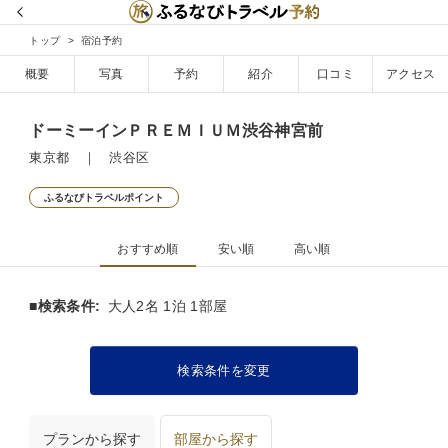
トップ
宿泊予約
概要
写真
予約
紹介
口コミ
アクセス
ドーミーインＰＲＥＭＩＵＭ渋谷神宮前
東京都 ｜ 渋谷区
ふるなびトラベルポイント
おすすめ順
安い順
高い順
■検索条件:
大人2名 1泊 1部屋
検索条件を変更
プランから探す
部屋から探す