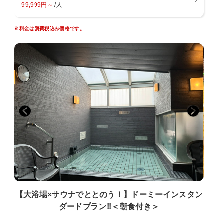
99,999円～
/人
■夜鳴きそば
※料金は消費税込み価格です。
【時間】 21：30〜23：00
【場所】 1Fレストラン
【大浴場×サウナでととのう！】ドーミーインスタン
ダードプラン!!＜朝食付き＞