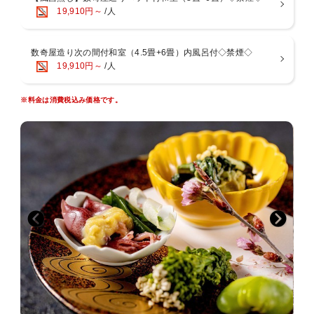
19,910円～
/人
ります。
そのため、体格の大きな方や体の不自由な方にとってはご不便をおか
けする場合がございます。
数奇屋造り次の間付和室（4.5畳+6畳）内風呂付◇禁煙◇
19,910円～
/人
何卒ご了承の上、ご予約いただきますようお願い申し上げます。
※料金は消費税込み価格です。
■アクセス
車・・・・東京から約2時間 熱海・伊豆・箱根まで約30分
電車・・・JR東海道線湯河原 下車 バス・タクシーで約５分
■周辺情報
・万葉公園： 万葉集にも登場することから歴史と文学に彩られた森
と水が豊かな自然公園。紅葉の名所でもあります。
・独歩の湯： 万葉公園の自然に囲まれ、湯河原温泉にゆかりのある
国木田独歩の名がついた日本最大規模の足湯施設。
・湯河原美術館： 万葉集の原文や、湯河原にゆかりのある文人・画
人の作品が展示されております。
・不動滝： 夏目漱石の「明暗」に登場する落差15ｍの小さな滝。左
右には身代わり不動尊と出世大黒尊が祭られています。