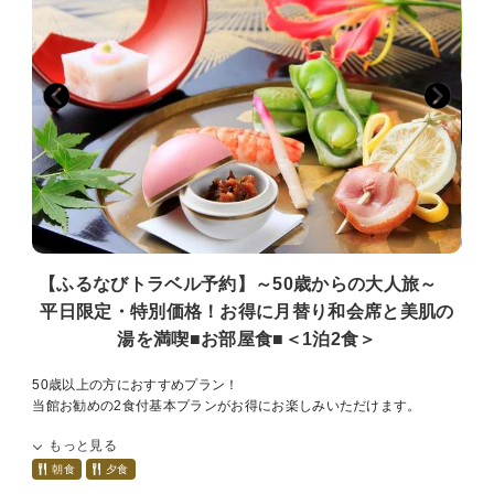
■周辺情報
・万葉公園： 万葉集にも登場することから歴史と文学に彩られた森
と水が豊かな自然公園。紅葉の名所でもあります。
・独歩の湯： 万葉公園の自然に囲まれ、湯河原温泉にゆかりのある
国木田独歩の名がついた日本最大規模の足湯施設。
・湯河原美術館： 万葉集の原文や、湯河原にゆかりのある文人・画
人の作品が展示されております。
・不動滝： 夏目漱石の「明暗」に登場する落差15ｍの小さな滝。左
右には身代わり不動尊と出世大黒尊が祭られています。
【ふるなびトラベル予約】～50歳からの大人旅～
平日限定・特別価格！お得に月替り和会席と美肌の
湯を満喫■お部屋食■＜1泊2食＞
50歳以上の方におすすめプラン！
当館お勧めの2食付基本プランがお得にお楽しみいただけます。
もっと見る
＜プラン特典＞
通常よりお得な料金でご宿泊いただけます。
朝食
夕食
※表示料金は割引後の価格となります。