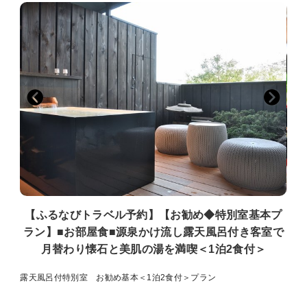
多くの客室の天井で主に茶室に用いられる、杉や檜を網代に編んで張
った「網代天井」造りをご覧いただけます。
■アクセス・立地
電車・・・JR湯河原駅下車バス・タクシーで約５分
バスでお越しの際にはバス停「理想郷」で下車してくださ
い。
車・・・・東京から約2時間 東名高速の厚木ICより小田原厚木道路
から小田原へ。
小田原から国道135号線より湯河原温泉方面へ。
箱根方面からは湯河原ﾊﾟｰｸｰｳｪｲを経由し、山翠楼、エクシ
ブ湯河原離宮を過ぎ
理想郷バス停手前を左折。
※湯河原の温泉地「理想郷」は湯河原温泉の中でも高級保養地として
【ふるなびトラベル予約】【お勧め◆特別室基本プ
開発され、
ラン】■お部屋食■源泉かけ流し露天風呂付き客室で
当館以外にも「三輪湯河原」「阿しか里」「ふきや旅館」といった
湯河原でも
月替わり懐石と美肌の湯を満喫＜1泊2食付＞
評価が高い高級宿がある地域として地元でも知られている場所で
す。
露天風呂付特別室 お勧め基本＜1泊2食付＞プラン
・源泉かけ流し露天風呂付客室【鉄斎】