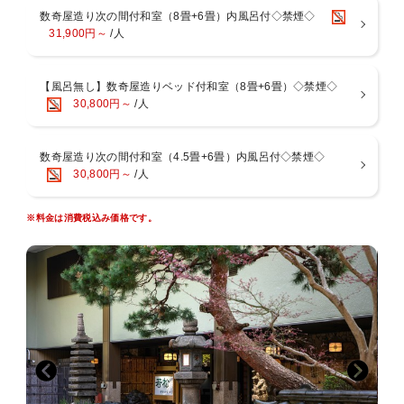
※当館は基本お部屋食になりますが、４名様以上の場合は夕朝食共に
数奇屋造り次の間付和室（8畳+6畳）内風呂付◇禁煙◇
別部屋での個室食となる場合がございます。ご了承くださいませ。
31,900円～
/人
■温泉－男女入替制－[15:00～翌9：30]
52.2度の絶えず湧き出ております自家源泉。湯河原の湯は「薬師の
【風呂無し】数奇屋造りベッド付和室（8畳+6畳）◇禁煙◇
湯」と呼ばれ、弱食塩泉・弱アルカリ性という理想的な泉質で、非常
30,800円～
/人
にお肌にやさしい温泉。美肌の湯といわれる湯河原温泉を心ゆくまで
お愉しみいただけます。
【桧風呂】【石風呂】【露天風呂】
数奇屋造り次の間付和室（4.5畳+6畳）内風呂付◇禁煙◇
30,800円～
/人
■お部屋
当館は全室「数寄屋造り」の和室で次の間もございますので広々とし
ております。
※料金は消費税込み価格です。
多くの客室の天井で主に茶室に用いられる、杉や檜を網代に編んで張
った「網代天井」造りをご覧いただけます。
※「広重」のお部屋は建築構造上、トイレがやや狭い設計となってお
ります。
そのため、体格の大きな方や体の不自由な方にとってはご不便をおか
けする場合がございます。
何卒ご了承の上、ご予約いただきますようお願い申し上げます。
■アクセス