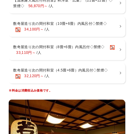
【温泉露天風呂付特別室】和洋室「広重」（21畳+12畳）◇
禁煙◇
56,870円～
/人
３．鮑の蒸焼き
■アクセス
目の前で蒸した鮑は、しっかりした食感ながら非常に柔らかい、
車・・・・東京から約2時間 熱海・伊豆・箱根まで約30分
食べ応え抜群の一品です
電車・・・JR東海道線湯河原 下車 バス・タクシーで約５分
数奇屋造り次の間付和室（10畳+6畳）内風呂付◇禁煙◇
４．鮑の磯焼き
34,100円～
/人
柔らかく炊いた鮑の上に炙った雲丹を乗せ、上品な餡を掛けた贅沢な
一品です
数奇屋造り次の間付和室（8畳+6畳）内風呂付◇禁煙◇
※ご予約時にご希望の料理をお選びいただきご記入くださいませ☆
33,110円～
/人
お一人様お一つずつ選択が可能で、別々の選択も可能です。
（大人様のみとなります）
※選択の無い場合は和牛ステーキのご用意とさせていただきますので
数奇屋造り次の間付和室（4.5畳+6畳）内風呂付◇禁煙◇
ご了承
32,120円～
/人
くださいませ
※連泊の場合、2泊目以降の選べるメインは料理長お任せとなりま
※料金は消費税込み価格です。
す。
■お食事－お部屋または個室食事処－
相模湾で捕れた「海の幸」や旬の食材から器に至るまで、細部にまで
工夫を凝らした料理長こだわりの懐石をご用意いたします。
※献立は月替わりになりますが、仕入れ状況により献立が変更となる
場合がございます。
※当館は基本お部屋食になりますが、４名様以上の場合は夕朝食共に