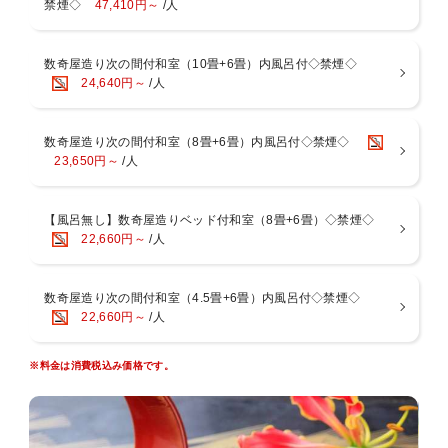
禁煙◇
47,410円～
/人
■お食事処について
４名様以上の場合は夕朝食共に個室食事処となる場合がございます。
■温泉－男女入替制－[15:00～翌9：30]
52.2度の絶えず湧き出ております自家源泉。湯河原の湯は「薬師の
数奇屋造り次の間付和室（10畳+6畳）内風呂付◇禁煙◇
湯」と呼ばれ、弱食塩泉・弱アルカリ性という理想的な泉質で、非常
24,640円～
/人
にお肌にやさしい温泉。美肌の湯といわれる湯河原温泉を心ゆくまで
お愉しみいただけます。
【桧風呂】【石風呂】【露天風呂】
数奇屋造り次の間付和室（8畳+6畳）内風呂付◇禁煙◇
23,650円～
/人
■お部屋
当館は全室「数寄屋造り」の和室で次の間もございますので広々とし
ております。
【風呂無し】数奇屋造りベッド付和室（8畳+6畳）◇禁煙◇
多くの客室の天井で主に茶室に用いられる、杉や檜を網代に編んで張
22,660円～
/人
った「網代天井」造りをご覧いただけます。
※「広重」のお部屋は建築構造上、トイレがやや狭い設計となってお
数奇屋造り次の間付和室（4.5畳+6畳）内風呂付◇禁煙◇
ります。
22,660円～
/人
そのため、体格の大きな方や体の不自由な方にとってはご不便をおか
けする場合がございます。
何卒ご了承の上、ご予約いただきますようお願い申し上げます。
※料金は消費税込み価格です。
■アクセス
車・・・・東京から約2時間 熱海・伊豆・箱根まで約30分
電車・・・JR東海道線湯河原 下車 バス・タクシーで約５分