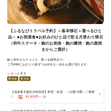
工夫を凝らした料理長こだわりの懐石をご用意いたします。
※献立は月替わりになりますが、仕入れ状況により献立が変更となる
場合がございます。
※当館は基本お部屋食になりますが、４名様以上の場合は夕朝食共に
別部屋での個室食となる場合がございます。
■温泉－男女入替制－[15:00～翌9：30]
【ふるなびトラベル予約】～基本懐石＋選べるひと
52.2度の絶えず湧き出ております自家源泉。湯河原の湯は「薬師の
品～ ■お部屋食■お好みのひと品で彩る月替わり懐石
湯」と呼ばれ、弱食塩泉・弱アルカリ性という理想的な泉質で、非常
（和牛ステーキ・鮑のお刺身・鮑の磯焼・鮑の蒸焼
にお肌にやさしい温泉。美肌の湯といわれる湯河原温泉を心ゆくまで
お愉しみいただけます。
きからご選択）
【桧風呂】【石風呂】【露天風呂】
鮑と和牛からチョイス、選べる調理法で♪
■お部屋
ご予約時におひとり様ずつお好きな一品をお選び頂けます。
当館は全室「数寄屋造り」の和室で次の間もございますので広々とし
お好みのメイン料理と、当館自慢の懐石をお楽しみくださいませ。
ております。
もっと見る
多くの客室の天井で主に茶室に用いられる、杉や檜を網代に編んで張
【選べるグルメ】
朝食
夕食
った「網代天井」造りをご覧いただけます。
１．和牛ステーキ
柔らかい肉質とジューシーな肉汁が絶品！
※「広重」のお部屋は建築構造上、トイレがやや狭い設計となってお
【温泉露天風呂付特別室】和室「鉄斎」（12畳+8畳）◇禁煙
ります。
◇
61,820円～
/人
２．鮑のお刺身
そのため、体格の大きな方や体の不自由な方にとってはご不便をおか
国産アワビの芳醇な磯の香と、新鮮だからこそ味わえる食感と旨みを
けする場合がございます。
堪能ください
何卒ご了承の上、ご予約いただきますようお願い申し上げます。