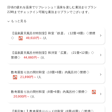
日頃の疲れを温泉でリフレッシュ！温泉を楽しむ素泊まりプラン
22時までチェックイン可能な素泊まりプランでございます。
もっと見る
疲れた身体を温泉で癒し、翌朝はアクティブに過ごしたい方、
誰にも邪魔されず、とにかくゆっくり休みたいという方におすすめで
す。
【温泉露天風呂付特別室】和室「鉄斎」（12畳+8畳）◇禁煙
※こちらのプランではお食事のご用意がございません
◇
49,610円～
/人
※素泊まりプランご利用の場合は先にお布団を敷かさせて頂く場合が
ございますのでご了承くださいませ。
【温泉露天風呂付特別室】和洋室「広重」（21畳+12畳）◇
■温泉－男女入替制－[15:00～翌9：30]
禁煙◇
44,660円～
/人
52.2度の絶えず湧き出ております自家源泉。湯河原の湯は「薬師の
湯」と呼ばれ、弱食塩泉・弱アルカリ性という理想的な泉質で、非常
にお肌にやさしい温泉。美肌の湯といわれる湯河原温泉を心ゆくまで
数奇屋造り次の間付和室（10畳+6畳）内風呂付◇禁煙◇
お愉しみいただけます。
21,890円～
/人
【桧風呂】【石風呂】【露天風呂】
■お部屋
数奇屋造り次の間付和室（8畳+6畳）内風呂付◇禁煙◇
当館は全室「数寄屋造り」の和室で次の間もございますので広々とし
20,900円～
/人
ております。
多くの客室の天井で主に茶室に用いられる、杉や檜を網代に編んで張
った「網代天井」造りをご覧いただけます。
【風呂無し】数奇屋造りベッド付和室（8畳+6畳）◇禁煙◇
※「広重」のお部屋は建築構造上、トイレがやや狭い設計となってお