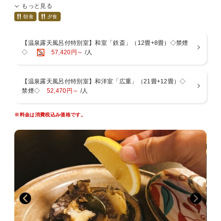
もっと見る
・2022年4月21日にリニューアルしました源泉掛け流し温泉露天風呂
付客室【広重】
朝食
夕食
以上の２タイプの特別室で贅沢旅行
せっかくのご旅行は静かな湯河原の地で温泉三昧！
【温泉露天風呂付特別室】和室「鉄斎」（12畳+8畳）◇禁煙
自家源泉かけ流し(温度調整の為加水あり)の客室露天風呂で優雅なひ
◇
57,420円～
/人
と時をお過ごしくださいませ。
夕朝食ともごゆっくりお部屋食！
【温泉露天風呂付特別室】和洋室「広重」（21畳+12畳）◇
上記２タイプでご宿泊のお客様はご夕食の内容が特別室用にグレード
禁煙◇
52,470円～
/人
アップ。
■若松 箱根湯河原について
※料金は消費税込み価格です。
湯河原の街を望む閑静な高台に立地する当館。
『2012年＆2017年ミシュランガイド北海道』にも掲載された函館の
姉妹館
「割烹旅館 若松」成田料理長監修の“至高の和食”を、
当館では地元の厳選食材を使った懐石料理でご堪能いただけます。
【若松】の真髄とも言えるお料理に、歳月を重ねて磨いてきたおもて
なしの心を添えて。
ここ湯河原で、至福のひとときをお過ごしください。
■お食事－お部屋または個室食事処－
相模湾で捕れた「海の幸」や旬の食材から器に至るまで、細部にまで