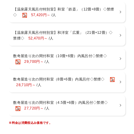
【温泉露天風呂付特別室】和室「鉄斎」（12畳+8畳）◇禁煙
当プランをご予約いただくには条件がございます。
◇
57,420円～
/人
下記条件をご一読いただいてからのご予約をお願い致します。
＜条件＞
【温泉露天風呂付特別室】和洋室「広重」（21畳+12畳）◇
※【ご宿泊される皆様が50歳以上】であることが条件でございます。
禁煙◇
52,470円～
/人
※当日、ご年齢を確認できる証明書をご提示いただきます。
■お食事－お部屋または個室食事処－
相模湾で捕れた「海の幸」や旬の食材から器に至るまで、細部にまで
数奇屋造り次の間付和室（10畳+6畳）内風呂付◇禁煙◇
工夫を凝らした料理長こだわりの懐石をご用意いたします。
29,700円～
/人
※献立は月替わりになりますが、仕入れ状況により献立が変更となる
場合がございます。
※当館は基本お部屋食になりますが、４名様以上の場合は夕朝食共に
数奇屋造り次の間付和室（8畳+6畳）内風呂付◇禁煙◇
別部屋での個室食となる場合がございます。ご了承くださいませ。
28,710円～
/人
■温泉－男女入替制－[15:00～翌9：30]
52.2度の絶えず湧き出ております自家源泉。湯河原の湯は「薬師の
数奇屋造り次の間付和室（4.5畳+6畳）内風呂付◇禁煙◇
湯」と呼ばれ、弱食塩泉・弱アルカリ性という理想的な泉質で、非常
27,720円～
/人
にお肌にやさしい温泉。美肌の湯といわれる湯河原温泉を心ゆくまで
お愉しみいただけます。
※料金は消費税込み価格です。
【桧風呂】【石風呂】【露天風呂】