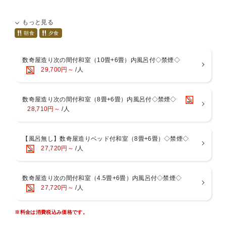
『2012年＆2017年ミシュランガイド北海道』特に魅力的で極めて快
もっと見る
適な旅館として掲載された
【割烹旅館わか松】その姉妹館【
若松 箱根湯河原
】。
朝食
夕食
ミシュラン一つ星掲載の【割烹旅館わか松】成田料理長監修の【至高
の和食】
数奇屋造り次の間付和室（10畳+6畳）内風呂付◇禁煙◇
■お食事－お部屋または個室食事処－
29,700円～
/人
相模湾で捕れた「海の幸」や旬の食材から器に至るまで、細部にまで
工夫を凝らした料理長こだわりの懐石をご用意いたします。
※献立は月替わりになりますが、仕入れ状況により献立が変更となる
数奇屋造り次の間付和室（8畳+6畳）内風呂付◇禁煙◇
場合がございます。
28,710円～
/人
※当館は基本お部屋食になりますが、４名様以上の場合は夕朝食共に
別部屋での個室食となる場合がございます。ご了承くださいませ。
■温泉－男女入替制－[15:00～翌9：30]
【風呂無し】数奇屋造りベッド付和室（8畳+6畳）◇禁煙◇
52.2度の絶えず湧き出ております自家源泉。湯河原の湯は「薬師の
27,720円～
/人
湯」と呼ばれ、弱食塩泉・弱アルカリ性という理想的な泉質で、非常
にお肌にやさしい温泉。美肌の湯といわれる湯河原温泉を心ゆくまで
お愉しみいただけます。
数奇屋造り次の間付和室（4.5畳+6畳）内風呂付◇禁煙◇
【桧風呂】【石風呂】【露天風呂】
27,720円～
/人
■お部屋
※料金は消費税込み価格です。
当館は全室「数寄屋造り」の和室で次の間付きで広々としておりま
す。