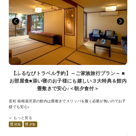
■温泉－男女入替制－[15:00～翌9：30]
52.2度の絶えず湧き出ております自家源泉。湯河原の湯は「薬師の
湯」と呼ばれ、弱食塩泉・弱アルカリ性という理想的な泉質で、非常
にお肌にやさしい温泉。美肌の湯といわれる湯河原温泉を心ゆくまで
お愉しみいただけます。
【桧風呂】【石風呂】【露天風呂】
■お部屋
当館は全室「数寄屋造り」の和室で次の間もございますので広々とし
ております。
多くの客室の天井で主に茶室に用いられる、杉や檜を網代に編んで張
【ふるなびトラベル予約】～ご家族旅行プラン～ ■
った「網代天井」造りをご覧いただけます。
お部屋食■添い寝のお子様にも嬉しい３大特典＆館内
※「広重」のお部屋は建築構造上、トイレがやや狭い設計となってお
ります。
畳敷きで安心♪＜朝夕食付＞
そのため、体格の大きな方や体の不自由な方にとってはご不便をおか
けする場合がございます。
若松 箱根湯河原
の館内は畳敷きでスリッパを履く必要が無いのでお子
何卒ご了承の上、ご予約いただきますようお願い申し上げます。
様でも安心♪
夕食と朝食はお部屋食なのでお子様連れでもご安心してお食事ができ
■アクセス
もっと見る
ます。
車…東京から約2時間 熱海・伊豆・箱根まで約30分
朝食
夕食
電車…JR東海道線湯河原 下車 バス・タクシーで約５分
お子様にも優しい若松にてご家族団欒のひとときをゆっくりお過ごし
くださいませ