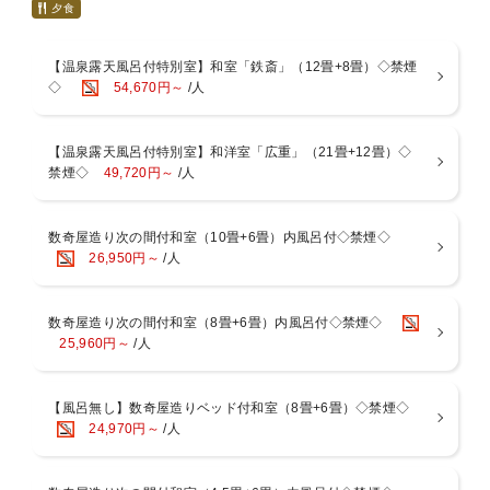
心温まる「おもてなし」と「御料理」を画人・文人が愛した湯河原に
夕食
てご堪能ください。
■お食事－お部屋または個室食事処－
【温泉露天風呂付特別室】和室「鉄斎」（12畳+8畳）◇禁煙
相模湾で捕れた「海の幸」や旬の食材から器に至るまで、細部にまで
◇
54,670円～
/人
工夫を凝らした料理長こだわりの懐石をご用意いたします。
※献立は月替わりになりますが、仕入れ状況により献立が変更となる
場合がございます。
【温泉露天風呂付特別室】和洋室「広重」（21畳+12畳）◇
※当館は基本お部屋食になりますが、４名様以上の場合は夕朝食共に
禁煙◇
49,720円～
/人
別部屋での個室食となる場合がございます。ご了承くださいませ。
■温泉－男女入替制－[15:00～翌9：30]
52.2度の絶えず湧き出ております自家源泉。湯河原の湯は「薬師の
数奇屋造り次の間付和室（10畳+6畳）内風呂付◇禁煙◇
湯」と呼ばれ、弱食塩泉・弱アルカリ性という理想的な泉質で、非常
26,950円～
/人
にお肌にやさしい温泉。美肌の湯といわれる湯河原温泉を心ゆくまで
お愉しみいただけます。
【桧風呂】【石風呂】【露天風呂】
数奇屋造り次の間付和室（8畳+6畳）内風呂付◇禁煙◇
25,960円～
/人
■お部屋
当館は全室「数寄屋造り」の和室で次の間付きで広々としておりま
す。
【風呂無し】数奇屋造りベッド付和室（8畳+6畳）◇禁煙◇
多くの客室の天井で主に茶室に用いられる、杉や檜を網代に編んで張
24,970円～
/人
った「網代天井」造りをご覧いただけます。
※「広重」のお部屋は建築構造上、トイレがやや狭い設計となってお
ります。