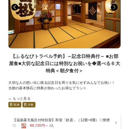
別部屋での個室食となる場合がございます。ご了承くださいませ。
■温泉－男女入替制－[15:00～翌9：30]
52.2度の絶えず湧き出ております自家源泉。湯河原の湯は「薬師の
湯」と呼ばれ、弱食塩泉・弱アルカリ性という理想的な泉質で、非常
にお肌にやさしい温泉。美肌の湯といわれる湯河原温泉を心ゆくまで
お愉しみいただけます。
【桧風呂】【石風呂】【露天風呂】
■お部屋
【ふるなびトラベル予約】～記念日特典付～ ■お部
当館は全室「数寄屋造り」の和室で次の間もございますので広々とし
屋食■大切な記念日には特別なお祝いを◆選べる６大
ております。
多くの客室の天井で主に茶室に用いられる、杉や檜を網代に編んで張
特典＜朝夕食付＞
った「網代天井」造りをご覧いただけます。
大切な人の想い出に残る記念日を周りを気にせずみんなでお祝い！
※「広重」のお部屋は建築構造上、トイレがやや狭い設計となってお
当館の基本懐石に特典が加わったお得なプラン☆
ります。
そのため、体格の大きな方や体の不自由な方にとってはご不便をおか
もっと見る
記載のないものや演出なども是非一度ご相談くださいませ。
けする場合がございます。
可能な限りお手伝いをさせて頂きます！
朝食
夕食
何卒ご了承の上、ご予約いただきますようお願い申し上げます。
例えば夕食後に用意したプレゼントを渡してほしい等
■アクセス
【温泉露天風呂付特別室】和室「鉄斎」（12畳+8畳）◇禁煙
■選べる特典
車・・・・東京から約2時間 熱海・伊豆・箱根まで約30分
◇
60,720円～
/人
１：お祝いアレンジ会席
電車・・・JR東海道線湯河原 下車 バス・タクシーで約５分