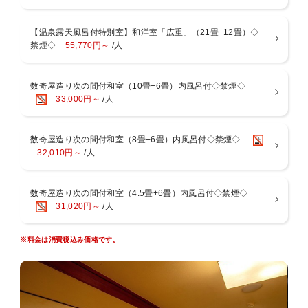
２：お赤飯のご用意
３：ホールケーキのご提供
【温泉露天風呂付特別室】和洋室「広重」（21畳+12畳）◇
４：スパークリングワインのご提供
禁煙◇
55,770円～
/人
５：ちゃんちゃんこの貸出
６：記念写真の撮影
※上記特典からご希望の特典を選んでご要望欄にご記入くださいま
数奇屋造り次の間付和室（10畳+6畳）内風呂付◇禁煙◇
せ。
33,000円～
/人
何点でもご自由にお選びくださいませ！
もちろん全部お選びいただいてもOK!
数奇屋造り次の間付和室（8畳+6畳）内風呂付◇禁煙◇
※ケーキご希望の方はケーキに付けるメッセージプレートの内容と
32,010円～
/人
ご希望のローソクの本数をご記入ください。
心温まる「おもてなし」と「御料理」を画人・文人が愛した湯河原に
数奇屋造り次の間付和室（4.5畳+6畳）内風呂付◇禁煙◇
てご堪能ください。
31,020円～
/人
■お食事－お部屋または個室食事処－
※料金は消費税込み価格です。
相模湾で捕れた「海の幸」や旬の食材から器に至るまで、細部にまで
工夫を凝らした料理長こだわりの懐石をご用意いたします。
※献立は月替わりになりますが、仕入れ状況により献立が変更となる
場合がございます。
※当館は基本お部屋食になりますが、４名様以上の場合は夕朝食共に
別部屋での個室食となる場合がございます。ご了承くださいませ。