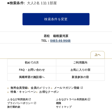
■お部屋
■検索条件:
大人2名 1泊 1部屋
当館は全室「数寄屋造り」の和室で次の間付きで広々としておりま
す。
多くの客室の天井で主に茶室に用いられる、杉や檜を網代に編んで張
検索条件を変更
った「網代天井」造りをご覧いただけます。
※「広重」のお部屋は建築構造上、トイレがやや狭い設計となってお
ります。
若松 箱根湯河原
そのため、体格の大きな方や体の不自由な方にとってはご不便をおか
TEL：
0465-46-9648
けする場合がございます。
何卒ご了承の上、ご予約いただきますようお願い申し上げます。
上へ
■アクセス・立地
初めての方
ご利用案内
電車・・・JR湯河原駅下車バス・タクシーで約５分
バスでお越しの際にはバス停「理想郷」で下車してください。
FAQ・お問い合わせ
お気に入りの宿
車・・・・東京から約2時間 東名高速の厚木ICより小田原厚木道路か
掲載希望の施設様へ
新規参加の宿
ら小田原へ。
小田原から国道135号線より湯河原温泉方面へ。
無料会員登録
会員のメリット
メールマガジン登録
箱根方面からは湯河原ハ゜ークーウェイを経由し、山翠楼、エクシブ
特集・キャンペーン
お得なクーポン
湯河原離宮を過ぎ
ふるなび利用規約
ふるなびトラベル利用規約
理想郷バス停手前を左折。
プライバシーポリシー
標識
旅行業約款
サイトマップ