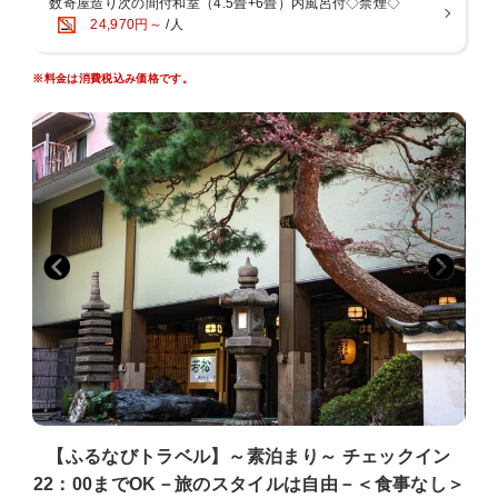
数奇屋造り次の間付和室（4.5畳+6畳）内風呂付◇禁煙◇
そのため、体格の大きな方や体の不自由な方にとってはご不便をおか
24,970円～
/人
けする場合がございます。
何卒ご了承の上、ご予約いただきますようお願い申し上げます。
※料金は消費税込み価格です。
■アクセス・立地
電車・・・JR湯河原駅下車バス・タクシーで約５分
バスでお越しの際にはバス停「理想郷」で下車してくださ
い。
車・・・・東京から約2時間 東名高速の厚木ICより小田原厚木道路
から小田原へ。
小田原から国道135号線より湯河原温泉方面へ。
箱根方面からは湯河原ﾊﾟｰｸｰｳｪｲを経由し、山翠楼、エクシ
ブ湯河原離宮を過ぎ
理想郷バス停手前を左折。
【ふるなびトラベル】～素泊まり～ チェックイン
22：00までOK－旅のスタイルは自由－＜食事なし＞