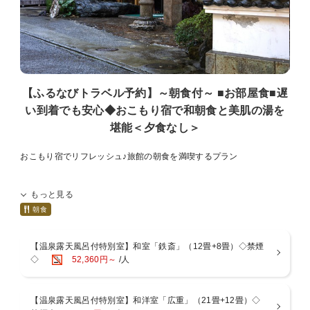
車・・・・東京から約2時間 熱海・伊豆・箱根まで約30分
電車・・・JR東海道線湯河原 下車 バス・タクシーで約５分
【ふるなびトラベル予約】～朝食付～ ■お部屋食■遅
い到着でも安心◆おこもり宿で和朝食と美肌の湯を
堪能＜夕食なし＞
おこもり宿でリフレッシュ♪旅館の朝食を満喫するプラン
22時までチェックイン可能な一泊朝食付きプランでございます。
もっと見る
遅い到着の方や、宿の外でお食事を楽しみたい方におススメ。
旅館の朝ごはんをご堪能ください！
朝食
※こちらのプランではご夕食のご用意がございません
※朝食付きプランご利用の場合は先にお布団を敷かさせて頂く場合が
【温泉露天風呂付特別室】和室「鉄斎」（12畳+8畳）◇禁煙
ございますのでご了承くださいませ。
◇
52,360円～
/人
■ご朝食－お部屋またはお食事処－
炊き立てのご飯に合ういろどり豊かな品々をご用意。
【温泉露天風呂付特別室】和洋室「広重」（21畳+12畳）◇