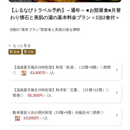
【ふるなびトラベル予約】～通年～ ■お部屋食■月替
わり懐石と美肌の湯の基本料金プラン＜1泊2食付＞
当館の“基本プラン”部屋食と美肌の湯を満喫
絶品懐石と温泉を満喫する基本プランです。
もっと見る
若松ゆがわら石亭は2018年4月「相模の小京都」と称される湯河原に
リブランドオープンした全14室のおこもり宿。
朝食
夕食
『2017年ミシュランガイド北海道』特に魅力的で極めて快適な旅館と
【温泉露天風呂付特別室】和室「鉄斎」（12畳+8畳）◇禁煙
して掲載された【割烹旅館わか松】その姉妹館【若松 箱根湯河原】。
◇
63,800円～
/人
2012年ミシュラン一つ星掲載の【割烹旅館わか松】成田料理長監修の
【至高の和食】。
【温泉露天風呂付特別室】和洋室「広重」（21畳+12畳）◇
心温まる「おもてなし」と「御料理」を画人・文人が愛した湯河原に
禁煙◇
58,300円～
/人
てご堪能ください。
■お食事－お部屋または個室食事処－
相模湾で捕れた「海の幸」や旬の食材から器に至るまで、細部にまで
数奇屋造り次の間付和室（10畳+6畳）内風呂付◇禁煙◇
工夫を凝らした料理長こだわりの懐石をご用意いたします。
33,000円～
/人
※献立は月替わりになりますが、仕入れ状況により献立が変更となる
場合がございます。