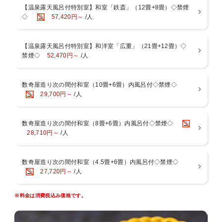
【温泉露天風呂付特別室】和室「鉄斎」（12畳+8畳）◇禁煙
■プラン3大特典
◇
57,420円～
/人
①おむつ用ごみ箱を客室に設置
②お子様が寝れる様にご宿泊される大人様分の布団を1枚チェックイ
【温泉露天風呂付特別室】和洋室「広重」（21畳+12畳）◇
ン前に敷いてご準備
禁煙◇
52,470円～
/人
③お食事時にお子様用に白米とふりかけをご用意
※上記特典(①②③)で不要な特典がある場合は不要な旨を備考欄にご
記入ください
数奇屋造り次の間付和室（10畳+6畳）内風呂付◇禁煙◇
29,700円～
/人
その他客室の花瓶や備品類、襖や障子などお子様が破損してしまうか
ら撤去して欲しい等のご要望がございましたら事前にお知らせくださ
いませ
数奇屋造り次の間付和室（8畳+6畳）内風呂付◇禁煙◇
28,710円～
/人
心温まる「おもてなし」と「御料理」を画人・文人が愛した湯河原に
てご堪能ください
数奇屋造り次の間付和室（4.5畳+6畳）内風呂付◇禁煙◇
■お食事－お部屋－
27,720円～
/人
相模湾で捕れた「海の幸」や旬の食材から器に至るまで、細部にまで
工夫を凝らした料理長こだわりの懐石をご用意いたします
※料金は消費税込み価格です。
※献立は月替わりになりますが、仕入れ状況により献立が変更となる
場合がございます
※当館は基本お部屋食になりますが、４名様以上の場合は夕朝食共に