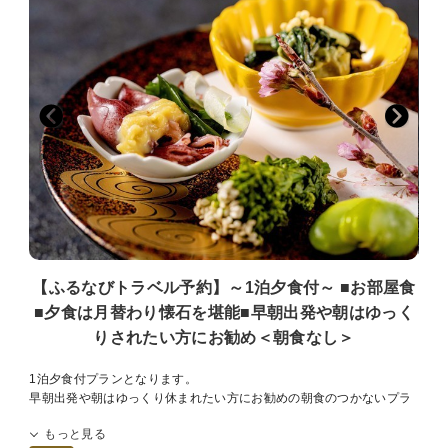
別部屋での個室食となる場合がございます。ご了承くださいませ
■温泉－男女入替制－[15:00～翌9：30]
52.2度の絶えず湧き出ております自家源泉。湯河原の湯は「薬師の
湯」と呼ばれ、弱食塩泉・弱アルカリ性という理想的な泉質で、非常
にお肌にやさしい温泉。美肌の湯といわれる湯河原温泉を心ゆくまで
お愉しみいただけます
【桧風呂】【石風呂】【露天風呂】
■お部屋
当館は全室「数寄屋造り」の和室で次の間もございますので広々
多くの客室の天井で主に茶室に用いられる、杉や檜を網代に編んで張
った「網代天井」造りをご覧いただけます
※「広重」のお部屋は建築構造上、トイレがやや狭い設計となってお
【ふるなびトラベル予約】～1泊夕食付～ ■お部屋食
ります。
■夕食は月替わり懐石を堪能■早朝出発や朝はゆっく
そのため、体格の大きな方や体の不自由な方にとってはご不便をおか
けする場合がございます。
りされたい方にお勧め＜朝食なし＞
何卒ご了承の上、ご予約いただきますようお願い申し上げます。
1泊夕食付プランとなります。
■アクセス
早朝出発や朝はゆっくり休まれたい方にお勧めの朝食のつかないプラ
車…東京から約2時間 熱海・伊豆・箱根まで約30分
ンとなります。
電車…JR東海道線湯河原 下車 バス・タクシーで約5分
もっと見る