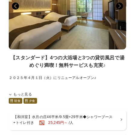
去は出来かねます。
※生肉・生卵・生魚介類・ナチュラルチーズ・アルコール・カフェイ
ンを除く食事は当プランのみとなります。
※大変申し訳ございませんが、低アレルゲン食では生の魚介類のお造
りを提供しない、もしくはお連れ様に召し上がっていただく対応とな
ります。
予めご了承くださいませ。
【水の音自慢！お風呂】
～趣の異なる4つの大浴場～
【スタンダード】4つの大浴場と3つの貸切風呂で湯
■特徴1：源泉2種を引く贅沢宿
めぐり満喫！無料サービスも充実♪
・「水月の庄」・・・宮ノ下温泉
・「水花の庄」・・・小涌谷温泉
■特徴2：全ての大浴場に、露天風呂と内湯を用意
２０２５年４月１日（火）にリニューアルオープン♪
■特徴3：男女別で朝晩入替制
滞在中は、温泉自慢の宿で湯めぐりを思う存分満喫くださいませ。
－－－リニューアルポイント－－－－－－－－－－－－－－－－－
もっと見る
【１】全客室がリニューアル！スマートＴＶの導入やベッドサイドに
～3つの貸切風呂～
ＵＳＢ電源ポート。
朝食
夕食
■特徴：予約不要＆無料で何度もお愉しみ可能
お気に入りの動画配信サービスをご覧いただけたり、機能性がアップ
自然の中に佇む貸切風呂は、プライベートな温泉時間を堪能ください
♪(セミダブルは除く)
ませ。
【和洋室】水月の庄46平米/9.5畳+29平米◆シャワーブース
【２】温泉露天風呂付き客室が登場！大浴場に行かなくても箱根の源
+トイレ付き
25,245円～
/人
泉をお愉しみいただけます♪
＼ご宿泊のお客様「全員対象」7つの無料サービス／
【３】貸切露天風呂を一新！１つはファミリーでも利用できるくらい
【貸切露天風呂】庭園にある3つの貸切露天風呂は「予約＆料金不
広々としております♪