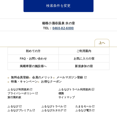
【水の音自慢！お風呂】
検索条件を変更
～趣の異なる4つの大浴場～
■特徴1：源泉2種を引く贅沢宿
・「水月の庄」・・・宮ノ下温泉
・「水花の庄」・・・小涌谷温泉
箱根小涌谷温泉 水の音
■特徴2：全ての大浴場に、露天風呂と内湯を用意
TEL：
0460-82-6000
■特徴3：男女別で朝晩入替制
滞在中は、温泉自慢の宿で湯めぐりを思う存分満喫くださいませ。
上へ
～3つの貸切風呂～
初めての方
ご利用案内
■特徴：予約不要＆無料で何度もお愉しみ可能
自然の中に佇む貸切風呂は、プライベートな温泉時間を堪能ください
FAQ・お問い合わせ
お気に入りの宿
ませ。
掲載希望の施設様へ
新規参加の宿
＼ご宿泊のお客様「全員対象」7つの無料サービス／
無料会員登録
会員のメリット
メールマガジン登録
【貸切露天風呂】庭園にある3つの貸切露天風呂は「予約＆料金不
特集・キャンペーン
お得なクーポン
要」空きがあれば何度でもご利用可能
【お食事処】共立リゾート名物～夜の小腹の空いた時間に「夜鳴きそ
ふるなび利用規約
ふるなびトラベル利用規約
ば」をご用意
プライバシーポリシー
標識
旅行業約款
サイトマップ
【湯上り処】ドリンク（夜は牛乳・コーヒー牛乳／朝は乳酸菌飲料）
をご用意
ふるなび
ふるなびトラベル
たまるモール
【湯上り処】アイスキャンディーをご用意
ふるなびプレミアム
ふるなびカタログ
ふるなび電力
【ラウンジ】24時間コーヒー・紅茶等のフリードリンクコーナーをご