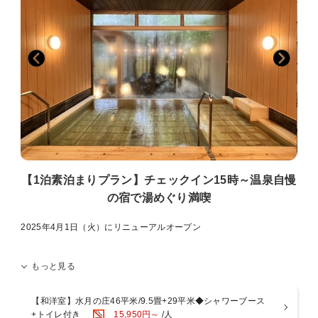
夕食は付いておりませんが、お楽しみ頂けるサービスが沢山ございま
す。
翌日は朝から箱根観光が出来て、時間的にチョッピリお得な気分！
【水の音自慢！お風呂】
～趣の異なる4つの大浴場～
■特徴1：源泉2種を引く贅沢宿
・「水月の庄」・・・宮ノ下温泉
・「水花の庄」・・・小涌谷温泉
■特徴2：全ての大浴場に、露天風呂と内湯を用意
■特徴3：男女別で朝晩入替制
滞在中は、温泉自慢の宿で湯めぐりを思う存分満喫くださいませ。
【1泊素泊まりプラン】チェックイン15時～温泉自慢
の宿で湯めぐり満喫
～3つの貸切風呂～
■特徴：予約不要＆無料で何度もお愉しみ可能
自然の中に佇む貸切風呂は、プライベートな温泉時間を堪能ください
2025年4月1日（火）にリニューアルオープン
ませ。
～リニューアルポイント～
【お食事】
もっと見る
【1】全客室がリニューアル！スマートTVの導入やベッドサイドに
■ご朝食
USB電源ポート。
ボリューム満点の和食膳をご用意。
お気に入りの動画配信サービスをご覧いただけたり、機能性がアップ
【和洋室】水月の庄46平米/9.5畳+29平米◆シャワーブース
朝からお腹いっぱいにして、一日をスタートしてください。
（セミダブルは除く）
+トイレ付き
15,950円～
/人