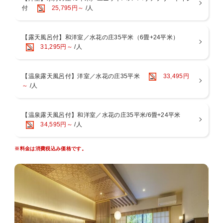
【お食事処】共立リゾート名物～夜の小腹の空いた時間に「夜鳴きそ
付
25,795円～
/人
も目で愉しめる水景を設えました。
ば」をご用意～
【5】ロビーに屋号にちなんだ「水の飲み比べ」をご用意！
【湯上り処】ドリンク（夜は牛乳・コーヒー牛乳／朝は乳酸菌飲料）
【6】駐車場が新しくなりました！
をご用意
～とことん温泉宿 箱根小涌谷温泉水の音～
【露天風呂付】和洋室／水花の庄35平米（6畳+24平米）
【湯上り処】アイスキャンディーをご用意
温泉好きにはたまらない？！
31,295円～
/人
【ラウンジ】24時間コーヒー・紅茶等のフリードリンクコーナーをご
1つの宿で「小涌谷温泉」と「宮ノ下温泉」の2種の湯を愉しめ、13種
用意
の湯処で温泉三昧！
【全客室】「コーヒーミル」セットをご用意
【温泉露天風呂付】洋室／水花の庄35平米
33,495円
【各フロア】一輪挿しをご用意。お好きなお花をお部屋にお持ちくだ
もうすぐパパとママになるお二人へ
～
/人
さい
出産前の想い出づくりに素敵なプランをご用意いたしました！
■□急な体調不良によるキャンセルOK□■
【温泉露天風呂付】和洋室／水花の庄35平米/6畳+24平米
※宿泊日から8日前以内にお客様ご自身でキャンセルをされますと、
34,595円～
/人
キャンセル料が請求される可能性がございます。
キャンセルをご希望の際は宿までお電話くださいませ。
※料金は消費税込み価格です。
※予約確認のメール、および予約画面にはキャンセル規定のご案内が
ございますが、本プランではキャンセル料はいただきません。
【妊婦様特典】
■お食事
・ご夕食とご朝食は、生肉・生卵・生魚介類・ナチュラルチーズ・ア
ルコール・カフェインを除いてご用意いたします。
※調味料（料理酒・みりんなど）に含まれているアルコールの完全除