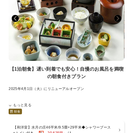
・当館では入場券のお渡しのみとなり、ご予約はお客様自身でお願い
いたします。
※3連休や夏休みなど一部の日程は、例年完全予約制となっておりま
す。
【水の音自慢！お風呂】
～趣の異なる4つの大浴場～
■特徴1：源泉2種を引く贅沢宿
・「水月の庄」・・・宮ノ下温泉
・「水花の庄」・・・小涌谷温泉
■特徴2：全ての大浴場に、露天風呂と内湯を用意
■特徴3：男女別で朝晩入替制
【1泊朝食】遅い到着でも安心！自慢のお風呂を満喫
滞在中は、温泉自慢の宿で湯めぐりを思う存分満喫くださいませ。
の朝食付きプラン
～3つの貸切風呂～
■特徴：予約不要＆無料で何度もお愉しみ可能
2025年4月1日（火）にリニューアルオープン
自然の中に佇む貸切風呂は、プライベートな温泉時間を堪能ください
ませ。
～リニューアルポイント～
もっと見る
【1】全客室がリニューアル！スマートTVの導入やベッドサイドに
＼ご宿泊のお客様「全員対象」7つの無料サービス／
USB電源ポート。
朝食
【貸切露天風呂】庭園にある3つの貸切露天風呂は「予約＆料金不
お気に入りの動画配信サービスをご覧いただけたり、機能性がアップ
要」空きがあれば何度でもご利用可能
（セミダブルは除く）
【お食事処】共立リゾート名物～夜の小腹の空いた時間に「夜鳴きそ
【和洋室】水月の庄46平米/9.5畳+29平米◆シャワーブース
【2】温泉露天風呂付き客室が登場！大浴場に行かなくても箱根の源
ば」をご用意～