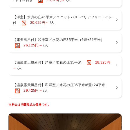
+トイレ付き
20,625円～
/人
泉をお愉しみいただけます。
【湯上り処】ドリンク（夜は牛乳・コーヒー牛乳／朝は乳酸菌飲料）
【3】貸切露天風呂を一新！1つはファミリーでも利用できるくらい
をご用意
広々としております。
【湯上り処】アイスキャンディーをご用意
【洋室】水月の庄46平米／ユニットバス+バリアフリートイレ
【4】食事処「つつじ亭」が全席ソファテーブル席に！着座するまで
【ラウンジ】24時間コーヒー・紅茶等のフリードリンクコーナーをご
付
20,625円～
/人
も目で愉しめる水景を設えました。
用意
【5】ロビーに屋号にちなんだ「水の飲み比べ」をご用意！
【全客室】「コーヒーミル」セットをご用意
【6】駐車場が新しくなりました！
【各フロア】一輪挿しをご用意。お好きなお花をお部屋にお持ちくだ
～とことん温泉宿水の音～
【露天風呂付】和洋室／水花の庄35平米（6畳+24平米）
さい
温泉好きにはたまらない？！
26,125円～
/人
＼1つの宿／で「小涌谷温泉」と「宮ノ下温泉」の2種の湯を愉しめ、
13種の湯処で温泉三昧！
【温泉露天風呂付】洋室／水花の庄35平米
28,325円
早めの到着でも、ゆ～っくりと温泉を満喫！
～
/人
仕事が終わってからの遅めの到着でも「水の音」をお楽しみいただけ
るように、
1泊朝食付きのプランをご用意！
【温泉露天風呂付】和洋室／水花の庄35平米/6畳+24平米
29,425円～
/人
チェックインは15時から！
水花の庄大浴場は深夜1時～2時までの1時間のみ清掃の為クローズ致
※料金は消費税込み価格です。
しますが、
それ以外のお時間はご利用可能です。
お時間により男女入れ替え制なので、違う雰囲気の大浴場をお楽しみ
いただけます。
その他水月の庄大浴場・貸切露天風呂は翌朝5時から利用可能。