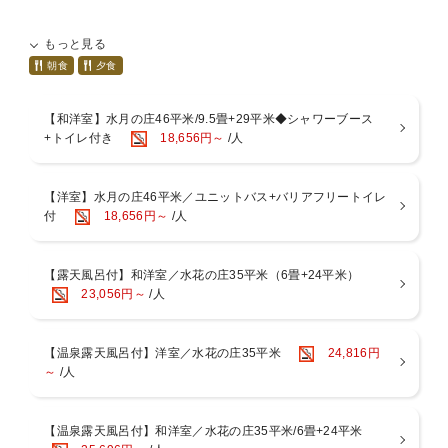
－－－リニューアルポイント－－－－－－－－－－－－－－－－－
もっと見る
【１】全客室がリニューアル！スマートＴＶの導入やベッドサイドに
ＵＳＢ電源ポート。
朝食
夕食
お気に入りの動画配信サービスをご覧いただけたり、機能性がアップ
♪(セミダブルは除く)
【和洋室】水月の庄46平米/9.5畳+29平米◆シャワーブース
【２】温泉露天風呂付き客室が登場！大浴場に行かなくても箱根の源
+トイレ付き
18,656円～
/人
泉をお愉しみいただけます♪
【３】貸切露天風呂を一新！１つはファミリーでも利用できるくらい
広々としております♪
【洋室】水月の庄46平米／ユニットバス+バリアフリートイレ
【４】食事処「つつじ亭」が全席ソファテーブル席に！着座するまで
付
18,656円～
/人
も目で愉しめる水景を設えました♪
【５】ロビーに屋号にちなんだ＂ 水の飲み比べ ＂をご用意！
【６】駐車場が新しくなりました！
－－－－－－－－－－－－－－－－－－－－－－－－－－－－－
【露天風呂付】和洋室／水花の庄35平米（6畳+24平米）
60日以上前の早期予約ならお得に泊まれちゃう≪早期割60≫
23,056円～
/人
早期割引でお得に旅を満喫しませんか？
※割引率は「お部屋タイプ」「平日・休前日」等により異なります。
【温泉露天風呂付】洋室／水花の庄35平米
24,816円
お申し込みの際は必ずご料金をご確認下さいませ。
～
/人
◇注意◇
・表記のご料金は割引後の金額となっております。
【温泉露天風呂付】和洋室／水花の庄35平米/6畳+24平米