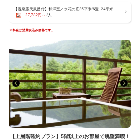
◇注意◇
・表記のご料金は割引後の金額となっております。
【温泉露天風呂付】和洋室／水花の庄35平米/6畳+24平米
27,782円～
/人
【水の音自慢★お風呂】
～趣の異なる４つの大浴場と３つの貸切風呂～
※料金は消費税込み価格です。
◆特徴1：源泉２種を引く贅沢宿
・「水月の庄」：宮ノ下温泉
・「水花の庄」：小涌谷温泉
◆特徴2：全ての大浴場に、露天風呂と内湯を用意
◆特徴3：男女別で朝晩入替制
◆特徴4：貸切風呂はすべて無料
滞在中は、温泉自慢の宿で湯めぐりを思う存分満喫くださいませ。
【上層階確約プラン】5階以上のお部屋で眺望満喫！