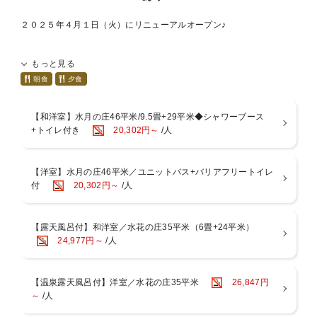
２０２５年４月１日（火）にリニューアルオープン♪
－－－リニューアルポイント－－－－－－－－－－－－－－－－－
もっと見る
【１】全客室がリニューアル！スマートＴＶの導入やベッドサイドに
ＵＳＢ電源ポート。
朝食
夕食
お気に入りの動画配信サービスをご覧いただけたり、機能性がアップ
♪(セミダブルは除く)
【和洋室】水月の庄46平米/9.5畳+29平米◆シャワーブース
【２】温泉露天風呂付き客室が登場！大浴場に行かなくても箱根の源
+トイレ付き
20,302円～
/人
泉をお愉しみいただけます♪
【３】貸切露天風呂を一新！１つはファミリーでも利用できるくらい
広々としております♪
【洋室】水月の庄46平米／ユニットバス+バリアフリートイレ
【４】食事処「つつじ亭」が全席ソファテーブル席に！着座するまで
付
20,302円～
/人
も目で愉しめる水景を設えました♪
【５】ロビーに屋号にちなんだ＂ 水の飲み比べ ＂をご用意！
【６】駐車場が新しくなりました！
－－－－－－－－－－－－－－－－－－－－－－－－－－－－－
【露天風呂付】和洋室／水花の庄35平米（6畳+24平米）
30日以上前の早期予約ならお得に泊まれちゃう≪早期割30≫
24,977円～
/人
早期割引でお得に旅を満喫しませんか？
※割引率は「お部屋タイプ」「平日・休前日」等により異なります。
【温泉露天風呂付】洋室／水花の庄35平米
26,847円
お申し込みの際は必ずご料金をご確認下さいませ。
～
/人