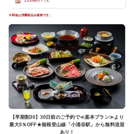
25,696円～
/人
【水の音自慢★お風呂】
～趣の異なる４つの大浴場と３つの貸切風呂～
※料金は消費税込み価格です。
◆特徴1：源泉２種を引く贅沢宿
・「水月の庄」：宮ノ下温泉
・「水花の庄」：小涌谷温泉
◆特徴2：全ての大浴場に、露天風呂と内湯を用意
◆特徴3：男女別で朝晩入替制
◆特徴4：貸切風呂はすべて無料
滞在中は、温泉自慢の宿で湯めぐりを思う存分満喫くださいませ。
【早期割30】30日前のご予約で≪基本プラン≫より
最大5％OFF★箱根登山線「小涌谷駅」から無料送迎
あり！