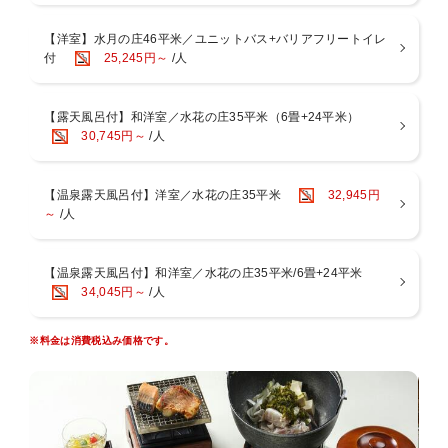
【3】貸切露天風呂を一新！1つはファミリーでも利用できるくらい
広々としております。
【洋室】水月の庄46平米／ユニットバス+バリアフリートイレ
【4】食事処「つつじ亭」が全席ソファテーブル席に！着座するまで
付
25,245円～
/人
も目で愉しめる水景を設えました。
【5】ロビーに屋号にちなんだ「水の飲み比べ」をご用意！
【6】駐車場が新しくなりました！
～とことん温泉宿・箱根小涌谷温泉水の音～
【露天風呂付】和洋室／水花の庄35平米（6畳+24平米）
温泉好きにはたまらない？！
30,745円～
/人
1つの宿で「小涌谷温泉」と「宮ノ下温泉」の2種の湯を愉しめ、13種
の湯処で温泉三昧！
【温泉露天風呂付】洋室／水花の庄35平米
32,945円
カップルやファミリー旅行におすすめ！
～
/人
ユネッサンの入場券付きプランをご用意いたしました。
【プラン特典】
【温泉露天風呂付】和洋室／水花の庄35平米/6畳+24平米
・箱根小涌園ユネッサン入場券（1人1枚／3歳～大人まで／0～2歳は
34,045円～
/人
無料）
※当入場券では、ユネッサン・森の湯のご利用が可能です。
※料金は消費税込み価格です。
※チェックイン時お渡しいたします。（当日ご利用ご希望の場合は、
事前にご連絡ください。）
※発行日の翌日まで有効です。
□注意□
・当プランは1泊限定プランです。