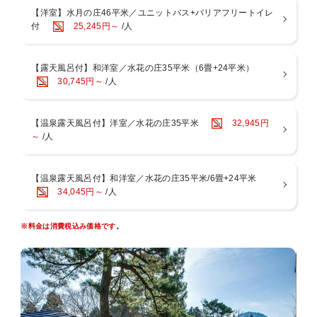
要」空きがあれば何度でもご利用可能
【洋室】水月の庄46平米／ユニットバス+バリアフリートイレ
【４】食事処「つつじ亭」が全席ソファテーブル席に！着座するまで
【お食事処】共立リゾート名物～夜の小腹の空いた時間に「夜鳴きそ
付
25,245円～
/人
も目で愉しめる水景を設えました♪
ば」をご用意
【５】ロビーに屋号にちなんだ＂ 水の飲み比べ ＂をご用意！
【湯上り処】ドリンク（夜は牛乳・コーヒー牛乳／朝は乳酸菌飲料）
【６】駐車場が新しくなりました！
をご用意
－－－－－－－－－－－－－－－－－－－－－－－－－－－－－
【露天風呂付】和洋室／水花の庄35平米（6畳+24平米）
【湯上り処】アイスキャンディーをご用意
スタンダード1泊2食付き！
30,745円～
/人
【ラウンジ】24時間コーヒー・紅茶等のフリードリンクコーナーをご
和洋室や洋室、露天風呂付き客室など様々な旅行シーンに合わせたお
用意
部屋のご選択が可能です♪
【全客室】「コーヒーミル」セットをご用意
※ご予約の際は、お部屋タイプをご確認の上ご予約くださいませ。
【温泉露天風呂付】洋室／水花の庄35平米
32,945円
【各フロア】一輪挿しをご用意。お好きなお花をお部屋にお持ちくだ
～
/人
さい
【水の音自慢★お風呂】
～趣の異なる４つの大浴場と３つの貸切風呂～
◆特徴1：源泉２種を引く贅沢宿
【温泉露天風呂付】和洋室／水花の庄35平米/6畳+24平米
・「水月の庄」：宮ノ下温泉
34,045円～
/人
・「水花の庄」：小涌谷温泉
◆特徴2：全ての大浴場に、露天風呂と内湯を用意
※料金は消費税込み価格です。
◆特徴3：男女別で朝晩入替制
◆特徴4：貸切風呂はすべて無料
滞在中は、温泉自慢の宿で湯めぐりを思う存分満喫くださいませ。