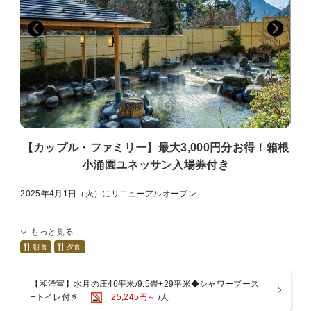
【カップル・ファミリー】最大3,000円分お得！箱根
小涌園ユネッサン入場券付き
2025年4月1日（火）にリニューアルオープン
～リニューアルポイント～
もっと見る
【1】全客室がリニューアル！スマートTVの導入やベッドサイドに
USB電源ポート。
朝食
夕食
お気に入りの動画配信サービスをご覧いただけたり、機能性がアップ
（セミダブルは除く）
【和洋室】水月の庄46平米/9.5畳+29平米◆シャワーブース
【2】温泉露天風呂付き客室が登場！大浴場に行かなくても箱根の源
+トイレ付き
25,245円～
/人
泉をお愉しみいただけます。