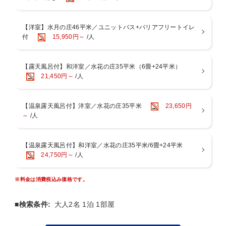
【2】温泉露天風呂付き客室が登場！大浴場に行かなくても箱根の源
■食物アレルギーについて
泉をお愉しみいただけます。
2025年7月1日（火）ご宿泊分より、特定原材料等28品目のアレルギ
【3】貸切露天風呂を一新！1つはファミリーでも利用できるくらい
【洋室】水月の庄46平米／ユニットバス+バリアフリートイレ
ーをお持ちのお客様への食事提供方法を変更することとなりました。
広々としております。
付
15,950円～
/人
特定原材料28品目のアレルギーをお持ちのお客様は「低アレルゲンメ
【4】食事処「つつじ亭」が全席ソファテーブル席に！着座するまで
ニュー」のご用意が可能です。
も目で愉しめる水景を設えました。
【5】ロビーに屋号にちなんだ「水の飲み比べ」をご用意！
【露天風呂付】和洋室／水花の庄35平米（6畳+24平米）
＼ご宿泊のお客様「全員対象」7つの無料サービス／
【6】駐車場が新しくなりました！
21,450円～
/人
【貸切露天風呂】庭園にある3つの貸切露天風呂は「予約＆料金不
～とことん温泉宿水の音～
要」空きがあれば何度でもご利用可能
温泉好きにはたまらない？！
【お食事処】共立リゾート名物～夜の小腹の空いた時間に「夜鳴きそ
＼1つの宿／で「小涌谷温泉」と「宮ノ下温泉」の2種の湯を愉しめ、
ば」をご用意
【温泉露天風呂付】洋室／水花の庄35平米
23,650円
13種の湯処で温泉三昧！
【湯上り処】ドリンク（夜は牛乳・コーヒー牛乳／朝は乳酸菌飲料）
～
/人
をご用意
仕事が終わってから出発しても
【湯上り処】アイスキャンディーをご用意
「水の音」をお楽しみいただけるように、1泊素泊まりプランをご用
【ラウンジ】24時間コーヒー・紅茶等のフリードリンクコーナーをご
【温泉露天風呂付】和洋室／水花の庄35平米/6畳+24平米
意！
用意
24,750円～
/人
【全客室】「コーヒーミル」セットをご用意
水花の庄大浴場は深夜1時～2時までの1時間のみ清掃の為クローズ致
【各フロア】一輪挿しをご用意。お好きなお花をお部屋にお持ちくだ
しますが、
※料金は消費税込み価格です。
さい
それ以外のお時間はご利用可能です。
お時間により男女入れ替え制なので、違う雰囲気の大浴場をお楽しみ
いただけます。
■検索条件:
大人2名 1泊 1部屋
その他水月の庄大浴場・貸切露天風呂は翌朝5時から利用可能。