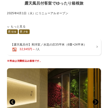
露天風呂付客室でゆったり箱根旅
2025年4月1日（火）にリニューアルオープン
～リニューアルポイント～
もっと見る
【1】全客室がリニューアル！スマートTVの導入やベッドサイドに
USB電源ポート。
朝食
夕食
お気に入りの動画配信サービスをご覧いただけたり、機能性がアップ
（セミダブルは除く）
【露天風呂付】和洋室／水花の庄35平米（6畳+24平米）
【2】温泉露天風呂付き客室が登場！大浴場に行かなくても箱根の源
32,945円～
/人
泉をお愉しみいただけます。
【3】貸切露天風呂を一新！1つはファミリーでも利用できるくらい
広々としております。
※料金は消費税込み価格です。
【4】食事処「つつじ亭」が全席ソファテーブル席に！着座するまで
も目で愉しめる水景を設えました。
【5】ロビーに屋号にちなんだ「水の飲み比べ」をご用意！
【6】駐車場が新しくなりました！
～とことん温泉宿水の音～
温泉好きにはたまらない？！
＼1つの宿／で「小涌谷温泉」と「宮ノ下温泉」の2種の湯を愉しめ、
13種の湯処で温泉三昧！
「水花の庄」露天風呂付き客室で、5階以上の上層階を確約！