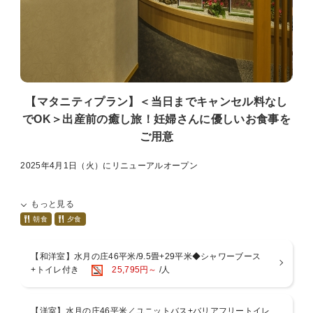
そして景観と癒しをひとりじめ！
【プラン内容】
・上層階のお部屋を確約！※階数の希望、指定は承れません。
・水の音オリジナル檜ブロック（1室1つ）
※2泊以上でお申し込みの場合、特典は1泊目のみ適用となります。
【水の音自慢！お風呂】
【マタニティプラン】＜当日までキャンセル料なし
～趣の異なる4つの大浴場～
でOK＞出産前の癒し旅！妊婦さんに優しいお食事を
■特徴1：源泉2種を引く贅沢宿
ご用意
・「水月の庄」・・・宮ノ下温泉
・「水花の庄」・・・小涌谷温泉
■特徴2：全ての大浴場に、露天風呂と内湯を用意
2025年4月1日（火）にリニューアルオープン
■特徴3：男女別で朝晩入替制
滞在中は、温泉自慢の宿で湯めぐりを思う存分満喫くださいませ。
～リニューアルポイント～
もっと見る
【1】全客室がリニューアル！スマートTVの導入やベッドサイドに
～3つの貸切風呂～
USB電源ポート。
朝食
夕食
■特徴：予約不要＆無料で何度もお愉しみ可能
お気に入りの動画配信サービスをご覧いただけたり、機能性がアップ
自然の中に佇む貸切風呂は、プライベートな温泉時間を堪能ください
（セミダブルは除く）
【和洋室】水月の庄46平米/9.5畳+29平米◆シャワーブース
ませ。
【2】温泉露天風呂付き客室が登場！大浴場に行かなくても箱根の源
+トイレ付き
25,795円～
/人
泉をお愉しみいただけます。
＼ご宿泊のお客様「全員対象」7つの無料サービス／
【3】貸切露天風呂を一新！1つはファミリーでも利用できるくらい
【貸切露天風呂】庭園にある3つの貸切露天風呂は「予約＆料金不
広々としております。
要」空きがあれば何度でもご利用可能
【洋室】水月の庄46平米／ユニットバス+バリアフリートイレ
【4】食事処「つつじ亭」が全席ソファテーブル席に！着座するまで