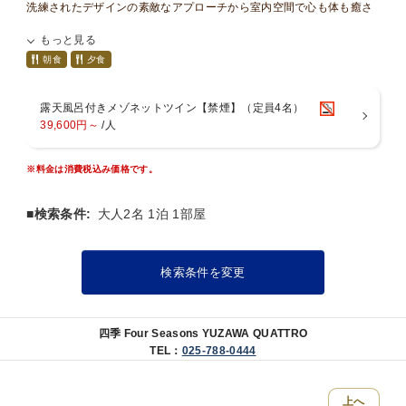
洗練されたデザインの素敵なアプローチから室内空間で心も体も癒さ
れてください
もっと見る
朝食
夕食
露天風呂付きメゾネットツイン【禁煙】（定員4名）
39,600円～
/人
※料金は消費税込み価格です。
■検索条件:
大人2名 1泊 1部屋
検索条件を変更
四季 Four Seasons YUZAWA QUATTRO
TEL：
025-788-0444
上へ