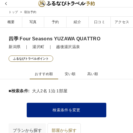
トップ
宿泊予約
概要
写真
予約
紹介
口コミ
アクセス
四季 Four Seasons YUZAWA QUATTRO
新潟県 ｜ 湯沢町 ｜ 越後湯沢温泉
ふるなびトラベルポイント
おすすめ順
安い順
高い順
■検索条件:
大人2名 1泊 1部屋
検索条件を変更
プランから探す
部屋から探す