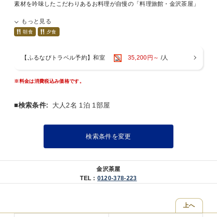
素材を吟味したこだわりあるお料理が自慢の「料理旅館・金沢茶屋」
は
もっと見る
金沢駅兼六園口より徒歩約３分の場所にございます。
■□ 金沢茶屋の５つの流儀 □■
朝食
夕食
（１）真心を込めたおもてなし
お出迎えからお見送りまで、小さな気くばり、心くばりを大切に。
【ふるなびトラベル予約】和室
35,200円～
/人
真心こめておもてなしをさせていただきます。
（２）誇りある伝統的な味
※料金は消費税込み価格です。
四季折々の新鮮な海の幸と山の幸。
地物食材にこだわり、素材の風味を生かしておつくりいたします。
■検索条件:
大人2名 1泊 1部屋
季節の香りと味わいをお楽しみください。
（３）やすらぎの空間
客室は純和風のしつらい。
検索条件を変更
格子や畳文化の伝承など、古き良き金沢の“和”にこだわりました。
（４）昔ながらの伝統工芸
金沢茶屋
輪島塗など、地元の芸術作品を多数取り入れた館内。
TEL：
0120-378-223
古都金沢の伝統工芸に触れてください。
（５）観光にも便利な立地
上へ
金沢駅から徒歩3分の宿。
宿に立ち寄り荷物を預けてから、兼六園や武家屋敷など観光スポット