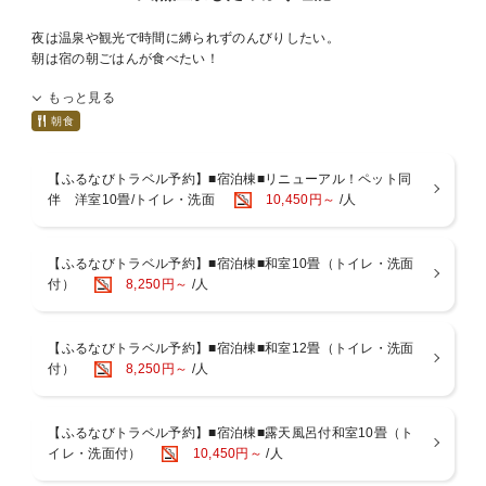
夜は温泉や観光で時間に縛られずのんびりしたい。
朝は宿の朝ごはんが食べたい！
そんな方にぴったりの朝食付きプランです。
もっと見る
館内の「うさぎ食堂」では、アルコールメニューはもちろん、
朝食
お蕎麦・うどん、丼ものをはじめ、お風呂上りにも嬉しいメニューを
揃えています。
【ふるなびトラベル予約】■宿泊棟■リニューアル！ペット同
キッズスペース、マッサージチェア、漫画コーナーもあり、
伴 洋室10畳/トイレ・洗面
10,450円～
/人
お子様連れにも嬉しいコーナーです。
営業時間
【ふるなびトラベル予約】■宿泊棟■和室10畳（トイレ・洗面
平 日：11:00〜15:00（14:00L.O）
付）
8,250円～
/人
夜の部 営業なし
土日祝：11:00〜15:00（14:00L.O）
17:00〜21:00（20:00L.O）
【ふるなびトラベル予約】■宿泊棟■和室12畳（トイレ・洗面
付）
8,250円～
/人
【お食事】
■ご朝食／時間：7:30or8:00スタート 場所：レストランor2F大広間
いろんなおかずを少しずつ、9マス仕切り箱に入れてお出ししていま
【ふるなびトラベル予約】■宿泊棟■露天風呂付和室10畳（ト
す。
イレ・洗面付）
10,450円～
/人