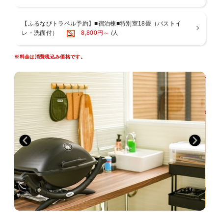
■客室設備：テレビ、冷蔵庫、お茶セット、金庫
■アメニティ：フェイスタオル、バスタオル、
【ふるなびトラベル予約】■宿泊棟■特別室18畳（バストイ
歯みがきセットはお部屋にご用意。
レ・洗面付）
8,800円～
/人
それ以外のものは、フロント横で必要に応じて
ご提供しております。
※料金は消費税込み価格です。
【アクセス・周辺情報】
■JR市波駅より徒歩約15分、車で約4分
■北陸自動車道・福井ICより車で約15分
□一乗谷朝倉氏遺跡：車で約10分
□永平寺：車で約10分
□福井県立恐竜博物館：車で約40分
□越前大野城：車で約30分