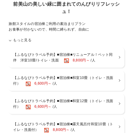
前美山の美しい緑に囲まれてのんびりリフレッシ
屋にご用意。
それ以外のものは、フロント横で必要に応じてご提供しております。
ュ！
旅館スタイルの宿泊棟ご利用の素泊まりプラン
お食事が付かないので、時間に縛られず、自由に
お過ごしいただけます。
もっと見る
越前美山の総面積5000坪の広大な敷地の中に天然温泉、
グランピング施設、レストランなどを詰め込み
【ふるなびトラベル予約】■宿泊棟■リニューアル！ペット同
新しく生まれた「リトリート空間」で、
伴 洋室10畳/トイレ・洗面
8,800円～
/人
心と体を癒しませんか？
【ふるなびトラベル予約】■宿泊棟■和室10畳（トイレ・洗面
【温泉】
付）
6,600円～
/人
地下約1000mから湧出し、豊富な湯量の天然温泉。
前面ガラス張りの大浴場の向こうには、緑あふれる自然が広がり、
心身ともにリラックスできます。
【ふるなびトラベル予約】■宿泊棟■和室12畳（トイレ・洗面
入浴時間：15〜23時／6〜9時
付）
6,600円～
/人
【お部屋】
和室10畳へのご案内となります。
【ふるなびトラベル予約】■宿泊棟■露天風呂付和室10畳（ト
窓の外には緑の木々が広がり、間近に自然を感じていただけます。
イレ・洗面付）
8,800円～
/人
■全室温水洗浄便座付トイレ、洗面完備