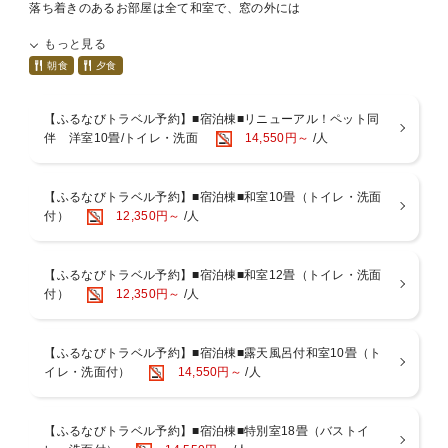
落ち着きのあるお部屋は全て和室で、窓の外には
緑の木々が広がり、間近に自然を感じていただけます。
もっと見る
越前美山の総面積5000坪の広大な敷地の中に天然温泉、
朝食
夕食
グランピング施設、レストランなどを詰め込み
新しく生まれた「リトリート空間」で、心と体を癒しませんか？
【ふるなびトラベル予約】■宿泊棟■リニューアル！ペット同
伴 洋室10畳/トイレ・洗面
14,550円～
/人
■ご夕食／時間：17:30、18:00、18:30、19:00スタート（選択制） 場
所：レストラン
松花堂弁当スタイルでご提供しています。
【ふるなびトラベル予約】■宿泊棟■和室10畳（トイレ・洗面
日本海で水揚げされた新鮮な魚介類や「越前大野荒島ポーク」、
付）
12,350円～
/人
地元美山近郊で栽培されている野菜、福井県産コシヒカリなど、
福井の食材をふんだんに盛り込んでおります。
（メニュー例）
【ふるなびトラベル予約】■宿泊棟■和室12畳（トイレ・洗面
造り：本日のお勧め鮮魚3種
付）
12,350円～
/人
酢の物：蛍烏賊と貝の酢味噌かけ、福井の角麩など
蒸し物：蛤の茶碗蒸しなど
肉物：荒島ポークロースト
【ふるなびトラベル予約】■宿泊棟■露天風呂付和室10畳（ト
強肴：春ロールキャベツのトマト風味オーブン焼き
イレ・洗面付）
14,550円～
/人
台の物：桜鯛と新若芽のしゃぶしゃぶ
食事（美山産こしひかり）・香の物・水菓子
【ふるなびトラベル予約】■宿泊棟■特別室18畳（バストイ
■ご朝食／時間：7:30or8:00スタート 場所：レストランor2F大広間