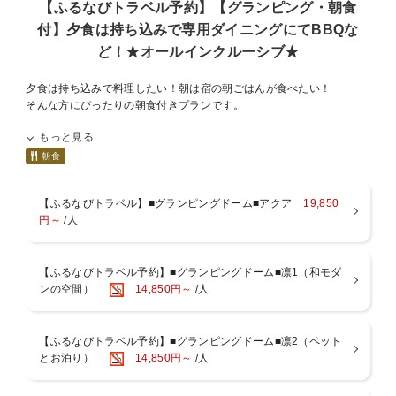
【ふるなびトラベル予約】【グランピング・朝食
付】夕食は持ち込みで専用ダイニングにてBBQな
ど！★オールインクルーシブ★
夕食は持ち込みで料理したい！朝は宿の朝ごはんが食べたい！
そんな方にぴったりの朝食付きプランです。
もっと見る
グランピングドームに併設する専用のダイニングスペースで、
お食事をお楽しみいただけます。
朝食
ドーム隣接のダイニングスペースに調理器具をご用意しております。
【ふるなびトラベル】■グランピングドーム■アクア
19,850
まな板/フライ返し/キッチンはさみ/おたま/菜箸/皮むき器/
円～
/人
包丁/トング/栓抜き/お皿/はし/ガスコンロ/ウェーバーグリル 等
【オールインクルーシブ特典】
【ふるなびトラベル予約】■グランピングドーム■凛1（和モダ
1.セントラルハウスにて、カクテルバーをご用意（一部有料オプショ
ンの空間）
14,850円～
/人
ン有り）
ワインやビール、ミルで挽ける本格コーヒー、ソフトドリンクなど、
約40種類のドリンクが飲み放題！
お部屋や専用ダイニングへの持ち込みもOK
【ふるなびトラベル予約】■グランピングドーム■凛2（ペット
2.セントラルハウスにて、スキレット、ざるやボウルなどの調理器具
とお泊り）
14,850円～
/人
を無料貸し出し（一部有料オプション有り）
3.夜はセントラルハウスに新鮮な野菜が並ぶマルシェをご用意