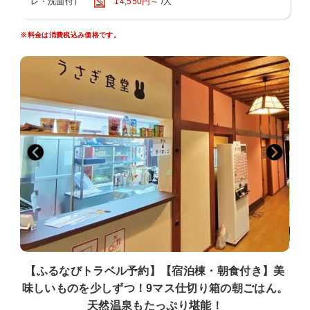
レ・洗面付）
14,550円～
/人
（9マス仕切り箱一例）
※料金は消費税込み価格です。
温泉玉子 旨出し 振り柚子/永平寺胡麻豆腐 田楽味噌掛け/ポテトサラダ
地産野菜/厚揚煮/
烏賊刺身 大葉 おろし生姜/旬菜と湯葉のお浸し/蒸し鶏と野菜の胡麻ソ
ース和え/
佃煮/漬物/焼き魚 あしらい2種/福井産コシヒカリ/味噌汁
※メニューは季節や仕入れにより内容が変わります。
※別途料金で追加料理も承ります。詳細はHPをご覧ください。
【温泉】
地下約1000mから湧出し、豊富な湯量の天然温泉。
前面ガラス張りの大浴場の向こうには、緑あふれる自然が広がり、心
身ともにリラックスできます。
入浴時間：15〜23時／6〜9時
■全室温水洗浄便座付トイレ、洗面完備
■客室設備：テレビ、冷蔵庫、お茶セット、金庫
【ふるなびトラベル予約】【宿泊棟・朝食付き】美
■アメニティ：フェイスタオル、バスタオル、歯みがきセットはお部
味しいものを少しずつ！9マス仕切り箱の朝ごはん。
屋にご用意。
それ以外のものは、フロント横で必要に応じてご提供しております。
天然温泉もたっぷり堪能！