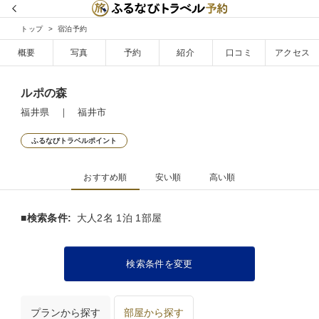
トップ
宿泊予約
概要
写真
予約
紹介
口コミ
アクセス
ルポの森
福井県 ｜ 福井市
ふるなびトラベルポイント
おすすめ順
安い順
高い順
■検索条件:
大人2名 1泊 1部屋
検索条件を変更
プランから探す
部屋から探す