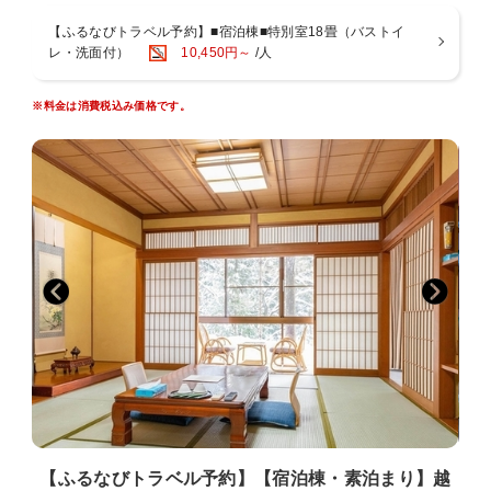
（9マス仕切り箱一例）
温泉玉子 旨出し 振り柚子/永平寺胡麻豆腐 田楽味噌掛け/ポテトサラダ
【ふるなびトラベル予約】■宿泊棟■特別室18畳（バストイ
地産野菜/厚揚煮/
レ・洗面付）
10,450円～
/人
烏賊刺身 大葉 おろし生姜/旬菜と湯葉のお浸し/蒸し鶏と野菜の胡麻ソ
ース和え/
※料金は消費税込み価格です。
佃煮/漬物/焼き魚 あしらい2種/福井産コシヒカリ/味噌汁
※メニューは季節や仕入れにより内容が変わります。
【温泉】
地下約1000mから湧出し、豊富な湯量の天然温泉。
前面ガラス張りの大浴場の向こうには、緑あふれる自然が広がり、
心身ともにリラックスできます。
入浴時間：15〜23時／6〜9時
【お部屋】
和室10畳、12畳、18畳、露天風呂付和室10畳の4タイプ。
和室18畳は室内にバストイレ完備
露天風呂付和室10畳は大自然を眺めながらゆっくり入浴できます。
■全室温水洗浄便座付トイレ、洗面完備
■客室設備：テレビ、冷蔵庫、お茶セット、金庫
【ふるなびトラベル予約】【宿泊棟・素泊まり】越
■アメニティ：フェイスタオル、バスタオル、歯みがきセットはお部