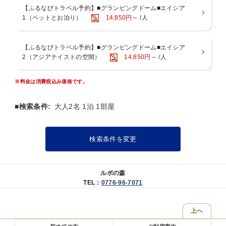
各お部屋の専用キッチンで調理してお楽しみいただけます
【ふるなびトラベル予約】■グランピングドーム■エイシア
4.夜はマシュマロを無料配布。焚火での焼きマシュマロは絶品です！
1（ペットとお泊り）
14,850円～
/人
5.朝はセントラルハウスに新鮮な野菜、果物、ヨーグルトなどをご用
意
6.宿泊棟の天然温泉も宿泊料金に含まれています（入浴時間：15時か
【ふるなびトラベル予約】■グランピングドーム■エイシア
ら23時、6時から9時）※入湯税大人150円が別途かかります
2（アジアテイストの空間）
14,850円～
/人
■ご朝食／8時一斉スタート 場所：ドーム横プライベートダイニング
※料金は消費税込み価格です。
（9マス仕切り箱一例）
温泉玉子 旨出し 振り柚子/永平寺胡麻豆腐 田楽味噌掛け/ポテトサラダ
■検索条件:
大人2名 1泊 1部屋
地産野菜/厚揚煮/
烏賊刺身 大葉 おろし生姜/旬菜と湯葉のお浸し/蒸し鶏と野菜の胡麻ソ
ース和え/
検索条件を変更
佃煮/漬物/焼き魚 あしらい2種/福井産コシヒカリ/味噌汁
また、新鮮なサラダやフルーツを
バイキング形式でお楽しみいただけます。
ルポの森
TEL：
0776-96-7071
※メニューは季節や仕入れにより内容が変わります。
【温泉】
上へ
豊富な湯量の天然温泉をお楽しみください