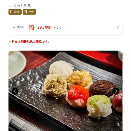
もっと見る
■夕食
「お食事処 水仙」にて
朝食
夕食
精進料理または和食膳よりお選びいただけます。
和洋室
29,700円～
/人
○精進料理
大本山永平寺 典座老師監修のもと研修を重ねた調理人が作る、
胡麻豆腐、車麩のフライ、がんもどき、手作り豆腐、大根卸し饅頭な
※料金は消費税込み価格です。
ど
禅のこころを活かした御膳スタイルの精進料理が楽しめます。
○和食膳
福井の豊かな山海の幸や、時間をかけて調理した根菜類など、
精進料理をベースにした御膳スタイルの和食です。
※ご利用時間 18:00/19:00
※予約状況により時間が変更になる場合がございます。
※上記お品書きは一例です。季節や仕入れ状況により異なります。
■朝食
季節に合せたヘルシーなお粥と共に、お箸が進む小鉢やおかずをご用
意します。
「お食事処 水仙」にて
※ご利用時間 7:00〜9:00