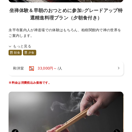
■大浴場「香水海（こうすいかい）」
坐禅体験＆早朝のおつとめに参加♪グレードアップ特
宇宙に広がる香水海のような、ゆったりとした浴室。
選精進料理プラン（夕朝食付き）
内湯から続く清しい露天風呂は永平寺の鐘の音も聞こえてきます。
深い湯船に身を沈めて禅の世界に想いを馳せて。
永平寺案内人が禅道場での体験はもちろん、柏樹関館内で禅の世界を
※ご利用時間 15:00〜23:00/5:00〜9:00
ご案内します。
■禅の体験
もっと見る
ご夕食は本格的な特選精進料理。
※ご宿泊の方はどなたでも無料で参加できます。
坐禅などの体験を通じて禅の心に触れてみませんか？
朝食
夕食
【坐禅体験】
■夕食
・15:30より大本山永平寺で開催
和洋室
33,000円～
/人
「お食事処 水仙」にて
・行事の都合で永平寺でできない場合、柏樹関「開也の間」にて行い
通常の精進料理からUPグレードした「特選精進料理」をご用意いたし
ます。
ます。
その場合ご予約順で人数制限を設ける場合がございます。
※料金は消費税込み価格です。
※ご利用時間 18:00/19:00
※予約状況により時間が変更になる場合がございます。
【朝のおつとめ】
早朝より大本山永平寺で開催
■朝食
日の出前からたくさんの僧侶が務める「朝のおつとめ」や、法要など
季節に合せたヘルシーなお粥と共に、お箸が進む小鉢やおかずをご用
に参加できます。
意します。
※ご希望の方はチェックイン時17時までにお申込み下さい。
「お食事処 水仙」にて
（冬季は冷え込みますので暖かい服での参加をお勧めします）
※ご利用時間 7:00〜9:00
【柏樹関 開也の間での体験】