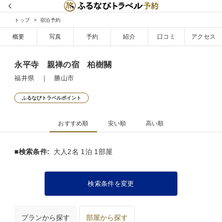
トップ
宿泊予約
概要
写真
予約
紹介
口コミ
アクセス
永平寺 親禅の宿 柏樹關
福井県 ｜ 勝山市
ふるなびトラベルポイント
おすすめ順
安い順
高い順
■検索条件:
大人2名 1泊 1部屋
検索条件を変更
プランから探す
部屋から探す