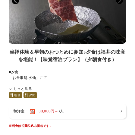
■禅の体験 （お泊りのお客様はどなたでも無料でご参加ができま
坐禅、写経（有料880円）などが体験できます。
す。）
スタッフにお気軽にお尋ね下さい。
【坐禅体験】
・15:30より大本山永平寺で開催
■3歳以上のお子様について
・行事の都合で永平寺でできない場合、柏樹關「開也の間」にて行い
3歳以上のお子様は寝具・食事ありの幼児にてご登録をお願い致しま
ます。
す。
その場合ご予約順で人数制限を設ける場合がございます。
添寝はご遠慮ください。
・参加時は15時までにチェックインをお願いします。
坐禅体験＆早朝のおつとめに参加♪夕食は福井の味覚
【朝のおつとめ】
を堪能！【味覚宿泊プラン】（夕朝食付き）
日の出前からたくさんの僧侶が務める「朝のおつとめ」や、法要など
に参加できます。
■夕食
（冬季は冷え込みますので暖かい服での参加をお勧めします）
「お食事処 水仙」にて
※ご希望の方はチェックイン時17時までにお申込み下さい。
もっと見る
こちらの宿泊プランでは厳選された素材で福井の味覚をご堪能いただ
【柏樹関 開也の間での体験】
きます。
朝食
夕食
坐禅、写経（880円）などが体験できます。
・国産牛しゃぶしゃぶコース
・すき焼き鍋コース
■3歳以上のお子様について
和洋室
33,000円～
/人
お一人様ずつコースをお選びいただけます（注釈に入力くださいま
3歳以上のお子様は寝具・食事ありの幼児にてご登録をお願い致しま
せ）。
す。
添寝はご遠慮ください。
※料金は消費税込み価格です。
※ご利用時間 18:00/19:00