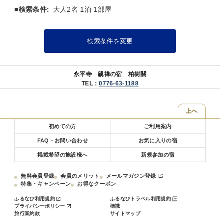
※予約状況により時間が変更になる場合がございます。
■検索条件:
大人2名 1泊 1部屋
※幼児の夕食はお子様メニューとなります
■朝食
季節に合せたヘルシーなお粥と共に、お箸が進む小鉢やおかずをご用
検索条件を変更
意します。
「お食事処 水仙」にて
※ご利用時間 7:00〜9:00
永平寺 親禅の宿 柏樹關
TEL：
0776-63-1188
■大浴場「香水海（こうすいかい）」
宇宙に広がる香水海のような、ゆったりとした浴室。
内湯から続く清しい露天風呂は永平寺の鐘の音も聞こえてきます。
上へ
深い湯船に身を沈めて禅の世界に想いを馳せて。
※ご利用時間 15:00〜23:00/5:00〜9:00
初めての方
ご利用案内
■禅の体験（柏樹関に宿泊のお客様は①②が無料で体験ができま
FAQ・お問い合わせ
お気に入りの宿
す。）
掲載希望の施設様へ
新規参加の宿
①【坐禅体験】
・15:30より大本山永平寺で開催
無料会員登録
会員のメリット
メールマガジン登録
・行事の都合8月の大灯籠流し（8/22）成道会や涅槃会のある12月前
特集・キャンペーン
お得なクーポン
半、2月前で永平寺でできない場合がございます。
ふるなび利用規約
ふるなびトラベル利用規約
②【朝のおつとめ】
プライバシーポリシー
標識
旅行業約款
サイトマップ
・早朝より大本山永平寺で開催