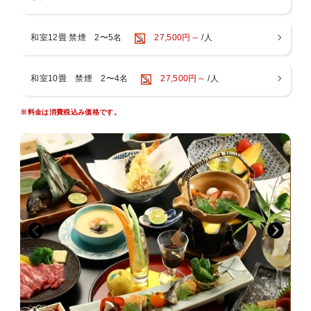
・季節や仕入れにより献立は変わります
■ご朝食
和室12畳 禁煙 2〜5名
27,500円～
/人
契約農家さんが丹精込めて作る甘みの強い「塩田産コシヒカリ」
はふっくら炊き立て。
作りたて熱々の卵焼きをはじめ、目覚めの身体に優しい七草の湯
和室10畳 禁煙 2〜4名
27,500円～
/人
の朝ごはんをお楽しみくださいませ。
※料金は消費税込み価格です。
■お風呂
ほのかに硫黄が香る別所温泉美肌の湯。
塩田平を望む別所温泉随一の絶景展望風呂をご堪能ください。
・展望大浴場
・露天風呂（男性：1、女性：1）24時間利用可
・サウナ 22時30分まで
・貸切展望風呂 受付14時〜21時（料金：1，650円税込、利用
時間：45分）
※貸切展望風呂は予約制です。ご予約時またはチェックイン時に
お申込みください。
■お部屋
露天風呂付き客室はじめ全16部屋6タイプをご用意しておりま
す。