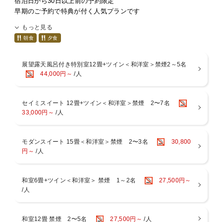
宿泊日から30日以上前の予約限定
早期のご予約で特典が付く人気プランです
■周辺の見所
もっと見る
・北向観音堂 徒歩で約5分
■プラン特典
朝食
夕食
・安楽寺 徒歩で約5分
・下記3種類の飲み物の中から1室に1本プレゼント
・足湯「大湯薬師の湯」 徒歩で約10分
地元の冷酒：大信州（純米吟醸）・佐久乃花（純吟無ろ過生酒・
明鏡止水（純米吟醸）
展望露天風呂付き特別室12畳+ツイン＜和洋室＞禁煙2～5名
七草の湯で、お寛ぎの時間をお愉しみくださいませ。
別所温泉オリジナルワイン赤・白（ヴィランジュ・ドゥ・ベッシ
44,000円～
/人
ョ）
スパークリングワイン
セイミスイート 12畳+ツイン＜和洋室＞禁煙 2〜7名
33,000円～
/人
■全プラン共通特典
翌朝ご出発前にロビーにて珈琲サービス
外湯券をお1人1枚プレゼント
モダンスイート 15畳＜和洋室＞禁煙 2〜3名
30,800
■ご夕食
円～
/人
A5ランクの信州黒毛和牛や、信州サーモン、地鶏など
信州の厳選素材をつかった彩り豊かな創作料理の会席コース。
＜お献立内容＞
和室6畳+ツイン＜和洋室＞ 禁煙 1～2名
27,500円～
先附／季節の前菜／お造り／吸物／お凌ぎ／強肴／焼物／蒸物／
/人
お食事／デザート
※季節により献立が変わります
※アレルギーのある方はご予約時にお知らせくださいませ
和室12畳 禁煙 2〜5名
27,500円～
/人