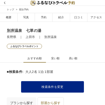
トップ
宿泊予約
概要
写真
予約
紹介
口コミ
アクセス
別所温泉 七草の湯
長野県 ｜ 上田市 ｜ 別所温泉
ふるなびトラベルポイント
おすすめ順
安い順
高い順
■検索条件:
大人2名 1泊 1部屋
検索条件を変更
プランから探す
部屋から探す