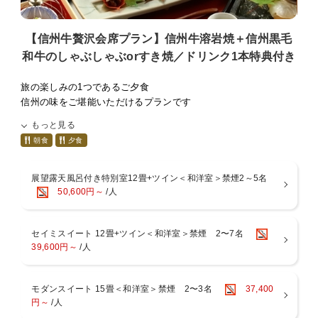
女将が厳選したお菓子・お漬物のお茶うけでまずはごゆっくりど
うぞ。
【信州牛贅沢会席プラン】信州牛溶岩焼＋信州黒毛
■七草の湯のおもてなし
和牛のしゃぶしゃぶorすき焼／ドリンク1本特典付き
・館内はすべて畳と葦で敷き詰められ、裸足で心地よく過ごすこ
とができお子様連れにも好評です。
旅の楽しみの1つであるご夕食
・お土産処には女将が全国から厳選した和小物、信州の銘菓や地
信州の味をご堪能いただけるプランです
酒が並びます。
もっと見る
・枕は蕎麦殻とテンピュールのものをご用意できます。数に限り
■プラン特典
朝食
夕食
がございますのでチェックイン時にお申し付けください。
・メインのお料理をお選びいただけます。
信州黒毛和牛の溶岩焼き＋＜牛しゃぶorすき焼どちらか1品＞
■周辺の見所
・地酒を下記よりお選びいただけます。※お酒を飲まれない方に
展望露天風呂付き特別室12畳+ツイン＜和洋室＞禁煙2～5名
北向観音堂 徒歩で約5分
はソフトドリンクをご用意いたします
50,600円～
/人
生島足島神社 お車で約10分
＜地酒吟醸・地ワイン・スパークリングワイン＞の中からから
2名様に1本
【お部屋食ご希望のお客様へ】
セイミスイート 12畳+ツイン＜和洋室＞禁煙 2〜7名
お一人様3,300円（税込）を別途現地にて頂戴いたします。
39,600円～
/人
■全プラン共通特典
ご希望のお客様はご予約時に「部屋食希望」とご記載ください。
1.翌朝ご出発前にロビーにて珈琲サービス
なお、ご宿泊人数によりお部屋食の対応ができない場合がございま
2.外湯券をお1人1枚プレゼント
す。お部屋詳細をご覧くださいませ。
モダンスイート 15畳＜和洋室＞禁煙 2〜3名
37,400
■ご夕食
円～
/人
A5ランクの信州黒毛和牛や、信州サーモン、地鶏など