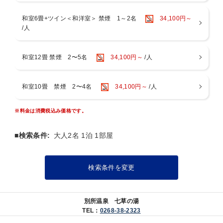
信州の厳選素材をつかった彩り豊かな創作料理の会席コースです
和室6畳+ツイン＜和洋室＞ 禁煙 1～2名
34,100円～
＜お献立内容＞
/人
先附／季節の前菜／お造り／吸物／お凌ぎ／強肴／焼物／蒸物／
お食事／デザート
※季節や仕入れにより献立は変わります
和室12畳 禁煙 2〜5名
34,100円～
/人
※アレルギーのある方はご予約時にお知らせください
※お子様のお料理に陶板焼きは付きますが、「信州黒毛和牛の溶岩焼
き＋牛しゃぶorすき焼どちらか1品」は付きません。
和室10畳 禁煙 2〜4名
34,100円～
/人
■ご朝食
※料金は消費税込み価格です。
作りたて熱々の卵焼きや焼き魚をはじめ、目覚めの身体に優しい
和朝食をご用意いたします
■検索条件:
大人2名 1泊 1部屋
■お風呂
ほのかに硫黄が香る別所温泉美肌の湯。
塩田平を望む別所温泉随一の絶景展望風呂をご堪能ください。
検索条件を変更
・展望大浴場
・露天風呂（男性：1、女性：1）24時間利用可
・サウナ 22時30分まで
別所温泉 七草の湯
・貸切展望風呂 受付14時〜21時（料金：1，650円税込、利用
TEL：
0268-38-2323
時間：45分）