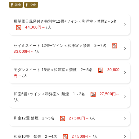
■全プラン共通特典
朝食
夕食
1.翌朝ご出発前にロビーにて珈琲サービス
2.外湯券をお1人1枚プレゼント
展望露天風呂付き特別室12畳+ツイン＜和洋室＞禁煙2～5名
■ご夕食
44,000円～
/人
A5ランクの信州黒毛和牛や、信州サーモン、地鶏など
信州の厳選素材をつかった彩り豊かな創作料理の会席コース。
セイミスイート 12畳+ツイン＜和洋室＞禁煙 2〜7名
女将こだわりの地酒や果実酒、長野ワインも豊富に揃えておりま
33,000円～
/人
す。
＜お献立内容＞
モダンスイート 15畳＜和洋室＞禁煙 2〜3名
30,800
先附／季節の前菜／お造り／吸物／お凌ぎ／強肴／焼物／蒸物／
円～
/人
お食事／デザート
※季節や仕入れにより献立は変わります
※アレルギーのある方はご予約時にお知らせください
和室6畳+ツイン＜和洋室＞ 禁煙 1～2名
27,500円～
/人
■ご朝食
契約農家さんが丹精込めて作る甘みの強い「塩田産コシヒカリ」
はふっくら炊き立て。
和室12畳 禁煙 2〜5名
27,500円～
/人
作りたて熱々の卵焼きをはじめ、目覚めの身体に優しい七草の湯
の朝ごはんをお楽しみくださいませ。
和室10畳 禁煙 2〜4名
27,500円～
/人