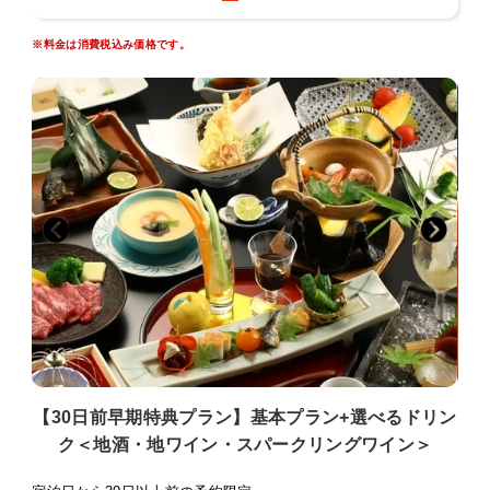
■お風呂
ほのかに硫黄が香る別所温泉美肌の湯。
※料金は消費税込み価格です。
塩田平を望む別所温泉随一の絶景展望風呂をご堪能ください。
・展望大浴場
・露天風呂（男性：1、女性：1）24時間利用可
・貸切展望風呂 受付14時〜21時
・サウナ 22時30分まで
※貸切風呂は予約制となっております。お電話またはチェックイ
ン時にお申込みください。
■お部屋
全16部屋6つのお部屋タイプをご用意しております。
女将が厳選したお菓子・お漬物のお茶うけでまずはごゆっくりど
うぞ。
■七草の湯のおもてなし
・館内はすべて畳と葦で敷き詰められ、裸足で心地よく過ごすこ
とができお子様連れにも好評です。
【30日前早期特典プラン】基本プラン+選べるドリン
・お土産処には女将が全国から厳選した和小物、信州の銘菓や地
酒が並びます。
ク＜地酒・地ワイン・スパークリングワイン＞
・枕は蕎麦殻とテンピュールのものをご用意できます。数に限り
がございますのでチェックイン時にお申し付けください。