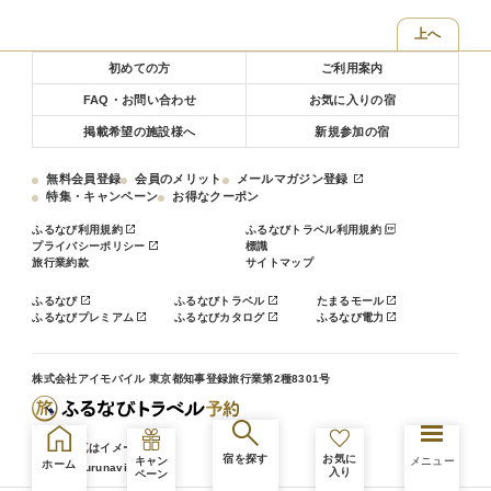
※貸切展望風呂は予約制です。ご予約時またはチェックイン時に
上へ
お申込みください。
初めての方
ご利用案内
■お部屋
FAQ・お問い合わせ
お気に入りの宿
全16部屋6つのお部屋タイプをご用意しております
女将が厳選したお菓子・お漬物のお茶うけでまずはごゆっくりど
掲載希望の施設様へ
新規参加の宿
うぞ
無料会員登録
会員のメリット
メールマガジン登録
■七草の湯のおもてなし
特集・キャンペーン
お得なクーポン
・館内はすべて畳と葦で敷き詰められ、裸足で心地よく過ごすこ
ふるなび利用規約
ふるなびトラベル利用規約
とができお子様連れにも好評です
プライバシーポリシー
標識
・お土産処には女将が全国から厳選した和小物、信州の銘菓や地
旅行業約款
サイトマップ
酒が並びます
ふるなび
ふるなびトラベル
たまるモール
・枕は蕎麦殻とテンピュールのものをご用意できます。数に限り
ふるなびプレミアム
ふるなびカタログ
ふるなび電力
がございますのでチェックイン時にお申し付けください
【お部屋食ご希望のお客様へ】
株式会社アイモバイル 東京都知事登録旅行業第2種8301号
お一人様3，300円（税込）を別途現地にて頂戴いたします。
ご希望のお客様はご予約時に「部屋食希望」とご記載ください。
なお、ご宿泊人数によりお部屋食の対応ができない場合がござい
※掲載写真はイメージです。
宿を探す
お気に
キャン
メニュー
ますので、その場合にはご連絡差し上げます。
ホーム
© travel.furunavi.jp
入り
ペーン