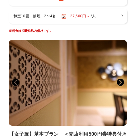
■ご朝食
契約農家さんが丹精込めて作る甘みの強い「塩田産コシヒカリ」
和室10畳 禁煙 2〜4名
27,500円～
/人
はふっくら炊き立て。
作りたて熱々の卵焼きをはじめ、目覚めの身体に優しい七草の湯
※料金は消費税込み価格です。
の朝ごはんをお楽しみくださいませ。
■お風呂
ほのかに硫黄が香る別所温泉美肌の湯。
塩田平を望む別所温泉随一の絶景展望風呂をご堪能ください。
・展望大浴場
・露天風呂（男性：1、女性：1）24時間利用可
・サウナ 22時30分まで
・貸切展望風呂 受付14時〜21時（料金：1，650円税込、利用
時間：45分）
※貸切展望風呂は予約制です。ご予約時またはチェックイン時に
お申込みください。
■お部屋
露天風呂付き客室はじめ全16部屋6タイプをご用意しておりま
す。
【女子旅】基本プラン ＜売店利用500円券特典付き