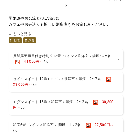
女将が厳選したお菓子・お漬物のお茶うけでまずはごゆっくりど
＞
うぞ。
■七草の湯のおもてなし
母娘旅やお友達とのご旅行に
・館内はすべて畳と葦で敷き詰められ、裸足で心地よく過ごすこ
カフェやお寺巡りも愉しい別所歩きをお愉しみください♪
とができお子様連れにも好評です。
※女性グループのみのご予約となります
もっと見る
・お土産処には女将が全国から厳選した和小物、信州の銘菓や地
朝食
夕食
酒が並びます。
■プラン特典
・枕は蕎麦殻とテンピュールのものをご用意できます。数に限り
お1人様に1枚売店利用500円券をプレゼントいたします
がございますのでチェックイン時にお申し付けください。
展望露天風呂付き特別室12畳+ツイン＜和洋室＞禁煙2～5名
■全プラン共通特典
44,000円～
/人
【お部屋食ご希望のお客様へ】
1.翌朝ご出発前にロビーにて珈琲サービス
お一人様3，300円（税込）を別途現地にて頂戴いたします。
2.外湯券をお1人1枚プレゼント
セイミスイート 12畳+ツイン＜和洋室＞禁煙 2〜7名
ご希望のお客様はご予約時に「部屋食希望」とご記載ください。
■ご夕食
33,000円～
/人
A5ランクの信州黒毛和牛や、信州サーモン、地鶏など
信州の厳選素材をつかった彩り豊かな創作料理の会席コース。
女将こだわりの地酒や全国の珍しい果実酒、長野ワインも豊富に
モダンスイート 15畳＜和洋室＞禁煙 2〜3名
30,800
揃えております。
円～
/人
＜お献立内容＞
先附／季節の前菜／お造り／吸物／お凌ぎ／強肴／焼物／蒸物／
和室6畳+ツイン＜和洋室＞ 禁煙 1～2名
27,500円～
お食事／デザート
/人