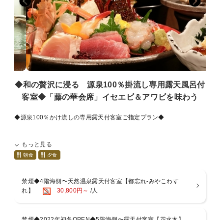
◆和の贅沢に浸る 源泉100％掛流し専用露天風呂付
客室◆「藤の華会席」イセエビ＆アワビを味わう
◆源泉100％かけ流しの専用露天付客室ご指定プラン◆
桧の樽露天に、土肥の良質な温泉を客室の露天にも贅沢に掛け流し。
もっと見る
インからアウトまで、温泉が常に溢れています。
----------ご予約の際のご注意----------
朝食
夕食
・喫煙可能な客室はご希望によりオゾン脱臭を施しますが、全て除去
消臭をお約束するものではございませんのでご了承ください。
禁煙◆4階海側〜天然温泉露天付客室【都忘れ-みやこわす
・特定7品目を中心にアレルギー対応いたしますが、内容によりお受
れ】
30,800円～
/人
けできない場合がございます。
※いずれもご予約時またはご宿泊前日までにお申し付けください。
※ご宿泊当日では対応できない場合がございます。
禁煙◆2022年初冬OPEN◆5階海側〜露天付客室【花水木】