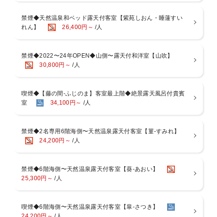
■夕食■ PM6：00〜8：00 又は PM6：30〜8：30
前予約）
＜献立＞
禁煙◆天然温泉和ベッド露天付客室【紫苑しおん・睡蓮すい
※お子様用に絵本のお貸出しも行っております。
・手長エビ入 季節のお造り盛り
れん】
26,400円～
/人
・活アワビ踊蒸焼き
◆周辺
・牛陶板焼き
夕陽の名所サンセットビーチ・テラッセオレンジトイは徒歩3分、そ
その他、先付、前菜から始まる季節の海鮮会席料理をお楽しみくださ
の他松原公園、足湯、土肥金山、コンビニなど徒歩10分圏内
禁煙◆2022〜24年OPEN◆山側〜露天付和洋室【山吹】
い。
30,800円～
/人
お食事（ご飯・汁物）は、先のご用意も可能でございますのでお気軽
にお声掛けください。
喫煙◆【藤の間-ふじのま】客室最上階◆絶景露天風呂付貴賓
夕食は半会席スタイル：
室
34,100円～
/人
ある程度の品数を最初にご用意の後、温かいお料理を差し込みご提供
いたします。
禁煙◆2名専用6階海側〜天然温泉露天付客室【菫-すみれ】
※アワビは大人のみ
24,200円～
/人
※小学生には牛ステーキ付
※写真は一例、季節や仕入れにより異なります。
禁煙◆6階海側〜天然温泉露天付客室【葵-あおい】
◆朝食◆ AM7：30〜8：30 又は AM8：00〜9：00
25,300円～
/人
西伊豆名産の干物を中心に、地元野菜や魚介類を使用した体に優しい
朝食膳をご用意します。
喫煙◆6階海側〜天然温泉露天付客室【皐-さつき】
◆お食事場所について◆
24,200円～
/人