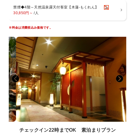
◆館内（税抜価格）◆
禁煙◆4階～天然温泉露天付客室【木蓮-もくれん】
・卓球台 30分500円
30,850円～
/人
・ラウンジ「海石榴」 60分飲み放題1500円(金・土・日営業/月〜木事
前予約）
※お子様用に絵本のお貸出しも行っております。
※料金は消費税込み価格です。
◆周辺
夕陽の名所サンセットビーチ・テラッセオレンジトイは徒歩3分、そ
の他松原公園、足湯、土肥金山、コンビニなど徒歩10分圏内
チェックイン22時までOK 素泊まりプラン