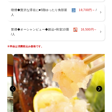
・特定7品目を中心にアレルギー対応いたしますが、内容によりお受
けできない場合がございます。
喫煙◆贅沢な滞在に■5階ゆったり角部屋
18,700円～
/
※いずれもご予約時またはご宿泊前日までにお申し付けください。
人
※ご宿泊当日では対応できない場合がございます。
*:..。o○*
禁煙◆オーシャンビュー◆踏込+和室10畳
16,500円～
◆夕食◆ 18：00〜20：00 または 18:30〜20：30
/人
手長エビを盛り込んだお造盛をメインに、前菜、煮物、蒸し物、吸い
物など季節の海鮮会席10品前後をお楽しみいただきます。
※料金は消費税込み価格です。
温度を大切にご用意いたします。
夕食は半会席スタイル：
ある程度の品数を最初にご用意の後、温かいお料理を差し込みご提供
いたします。
※写真は一例、季節や仕入れにより異なります。
◆お食事場所について◆
・食事処（広間・衝立）
・個室風食事処「千秋」「蓬莱」
上記いずれかのご案内となりご指定はいただけません。
◆朝食◆ AM7：30〜 又は AM8：00〜
西伊豆名産の干物を中心に、地元野菜や魚介類を使用した体に優しい