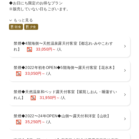
朝食膳をご用意します。
◆お日にち限定のお得なプラン
夕食と同じ場所でお召し上がりいただきます。
※販売していない日もございます。
贅沢な露天付客室を体験価格でご利用いただけます。
もっと見る
◆お風呂◆
駿河湾を望む最上階にございます。
朝食
夕食
・男女別大浴場、露天風呂：休憩時間無し
◆お部屋について
・サウナ営業時間：15：00〜21：00、6：00〜9：00
・露天付客室和室をお約束
禁煙◆4階海側〜天然温泉露天付客室【都忘れ-みやこわす
〜湯上り処には無料のお飲み物もご用意がございます〜
・源泉100％掛流しの専用樽露天付
れ】
33,050円～
/人
・お部屋タイプの指定は不可（和室・洋室、階数など選べません）
◆館内（税抜価格）◆
※ご利用人数に応じて最適なお部屋にお通しします。
・卓球台 30分500円
禁煙◆2022年初冬OPEN◆5階海側〜露天付客室【花水木】
・ラウンジ「海石榴」 60分飲み放題1500円(金・土・日営業/月〜木事
----------ご予約の際のご注意----------
33,050円～
/人
前予約）
・喫煙可能な客室はご希望によりオゾン脱臭を施しますが、全て除去
営業時間外にお子様用に絵本のお貸出しもしております。
消臭をお約束するものではございませんのでご了承ください。
・土産処 アイスの冷凍庫も♪
・特定7品目を中心にアレルギー対応いたしますが、内容によりお受
けできない場合がございます。
禁煙◆天然温泉和ベッド露天付客室【紫苑しおん・睡蓮すい
※いずれもご予約時またはご宿泊前日までにお申し付けください。
れん】
31,950円～
/人
※ご宿泊当日では対応できない場合がございます。
*:..。o○*:..。o○*:..。o○
禁煙◆2022〜24年OPEN◆山側〜露天付和洋室【山吹】
35,250円～
/人
◆夕食◆ 18：00〜20：00 または 18:30〜20：30
季節のお造盛をメインに、前菜、煮物、蒸し物、吸い物など季節の海
鮮会席10品前後をお楽しみいただきます。