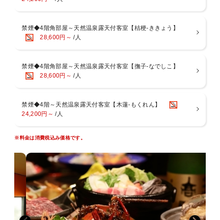
・完全個室の館内料亭「花小路」
・個室風食事処「千秋」「蓬莱」
上記いずれかのご案内となりご指定はいただけません。
禁煙◆4階角部屋～天然温泉露天付客室【桔梗-ききょう】
28,600円～
/人
◆お風呂◆
駿河湾を望む最上階にございます。
・男女別大浴場、露天風呂：休憩時間無し
禁煙◆4階角部屋～天然温泉露天付客室【撫子-なでしこ】
・サウナ営業時間：15：00〜21：00、6：00〜9：00
28,600円～
/人
〜湯上り処には無料のお飲み物もご用意がございます〜
◆館内（税抜価格）◆
禁煙◆4階～天然温泉露天付客室【木蓮-もくれん】
・卓球台 30分500円
24,200円～
/人
・ラウンジ「海石榴」 60分飲み放題1500円(金・土・日営業/月〜木事
前予約）
※料金は消費税込み価格です。
◆周辺
宿は土肥温泉の中心に位置し、土肥山川のほとりにございます。
夕陽の名所サンセットビーチ・テラッセオレンジトイは徒歩3分、そ
の他松原公園、足湯、土肥金山、コンビニなど徒歩10分圏内で散策に
便利です。