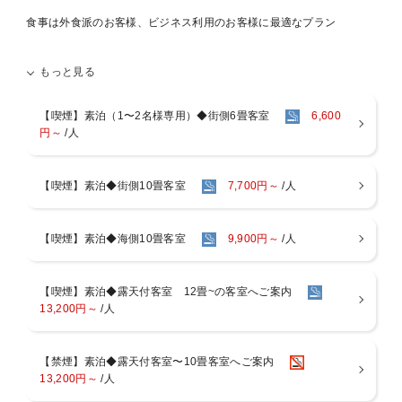
食事は外食派のお客様、ビジネス利用のお客様に最適なプラン
「夕食は外食＆朝食も沼津港で」
もっと見る
「仕事が終わってから温泉三昧したい」
というお客様にぴったりの素泊まりプランです。
【喫煙】素泊（1〜2名様専用）◆街側6畳客室
6,600
最終チェックイン22：00までお受付いたしております。
円～
/人
翌朝は10：00のチェックアウトまでごゆっくりとお過ごし下さい。
【お部屋について】
【喫煙】素泊◆街側10畳客室
7,700円～
/人
街側のお部屋でご予約の場合
※大人1名様～2名様でご予約の場合：
・大変狭いです・・・6階街側和室6畳タイプにご案内いたします。
【喫煙】素泊◆海側10畳客室
9,900円～
/人
・大人のみ。子供受入れ不可。
※大人3名様以上でご予約の場合：10畳のお部屋へご案内いたしま
す。
【喫煙】素泊◆露天付客室 12畳~の客室へご案内
・街側和室10畳
13,200円～
/人
海側客室でご予約の場合
・オーシャンビュー和室10畳タイプをお仕度させていただきます。
【禁煙】素泊◆露天付客室〜10畳客室へご案内
13,200円～
/人
露天風呂付き客室でご予約の場合
・露天風呂付きのお部屋を確約※お部屋の種類はお任せとなります。