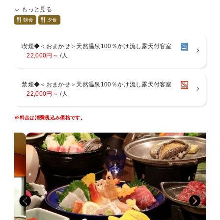
贅沢な露天付客室を体験価格でご利用いただけます。
もっと見る
朝食
夕食
◆お部屋について
・露天付客室和室をお約束
喫煙◆＜おまかせ＞天然温泉100％かけ流し露天付客室
・源泉100％掛流しの専用樽露天付
22,000円～
/人
・お部屋タイプの指定は不可（和室・洋室、階数など選べません）
※ご利用人数に応じて最適なお部屋にお通しします。
禁煙◆＜おまかせ＞天然温泉100％かけ流し露天付客室
----------ご予約の際のご注意----------
22,000円～
/人
・喫煙可能な客室はご希望によりオゾン脱臭を施しますが、全て除去
消臭をお約束するものではございませんのでご了承ください。
・特定7品目を中心にアレルギー対応いたしますが、内容によりお受
※料金は消費税込み価格です。
けできない場合がございます。
※いずれもご予約時またはご宿泊前日までにお申し付けください。
※ご宿泊当日では対応できない場合がございます。
*:..。o○*:..。o○*:..。o○
◆夕食◆ 18：00〜20：00 または 18:30〜20：30
季節のお造盛をメインに、前菜、煮物、蒸し物、吸い物など季節の海
鮮会席10品前後をお楽しみいただきます。
温度を大切にご用意いたします。