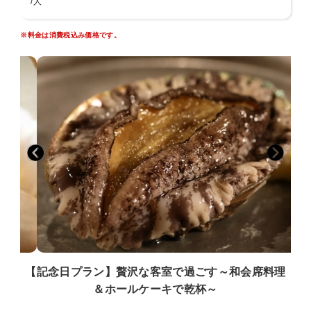
◆夕食◆ 18：00〜20：00 または 18:30〜20：30
/人
お1人様毎にご用意いたします。
・イセエビ入り季節のお造り盛り
※料金は消費税込み価格です。
・活アワビの踊り蒸焼き
その他先付け、前菜、煮物、蒸し物、吸い物など季節の海鮮会席10品
前後。
温度を大切にご用意いたします。
夕食は半会席スタイル：
ある程度の品数を最初にご用意の後、温かいお料理を差し込みご提供
いたします。
※イセエビ・アワビは大人のみ
※小学生には牛ステーキ付
※写真は一例、季節や仕入れにより異なります。
※イセエビは国内産不漁の為、外国産を使用しています。
◆お食事場所について◆
・お食事処（広間に衝立）
・個室風食事処「千秋」「蓬莱」
上記いずれかのご案内となりご指定はいただけません。
【記念日プラン】贅沢な客室で過ごす～和会席料理
＆ホールケーキで乾杯～
◆朝食◆ AM7：30〜 又は AM8：00〜
西伊豆名産の干物を中心に、地元野菜や魚介類を使用した体に優しい