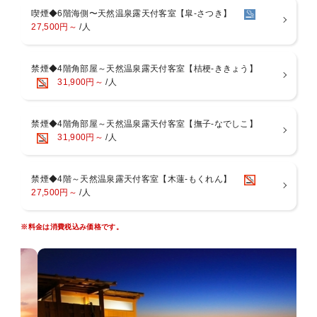
・個室風食事処「千秋」「蓬莱」
喫煙◆6階海側〜天然温泉露天付客室【皐-さつき】
いずれかのご案内となりご指定はいただけません。
27,500円～
/人
◆朝食◆ AM7：30〜8：30 又は AM8：00〜9：00
西伊豆名産の干物を中心に、地元野菜や魚介類を使用した体に優しい
禁煙◆4階角部屋～天然温泉露天付客室【桔梗-ききょう】
朝食膳をご用意します。
31,900円～
/人
◆お風呂◆
駿河湾を望む最上階にございます。
禁煙◆4階角部屋～天然温泉露天付客室【撫子-なでしこ】
・男女別大浴場、露天風呂：休憩時間無し
31,900円～
/人
・展望貸切露天風呂：事前予約可・1回40分1500円
・サウナ営業時間：15：00〜21：00、6：00〜9：00
禁煙◆4階～天然温泉露天付客室【木蓮-もくれん】
◆館内（税抜価格）◆
27,500円～
/人
・卓球台 30分500円
・ラウンジ「海石榴」 60分飲み放題1500円(金・土・日営業/月〜木事
前予約）
※料金は消費税込み価格です。
◆周辺
夕陽の名所サンセットビーチ・テラッセオレンジトイは徒歩3分、そ
の他松原公園、足湯、土肥金山、コンビニなど徒歩10分圏内