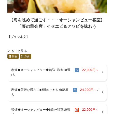
朝食膳をご用意します。
◆お風呂◆
駿河湾を望む最上階にございます。
【海を眺めて過ごす・・・オーシャンビュー客室】
・男女別大浴場、露天風呂：休憩時間無し
「藤の華会席」イセエビ＆アワビを味わう
・展望貸切露天風呂：事前予約可・1回40分1500円
・サウナ営業時間：15：00〜21：00、6：00〜9：00
【プラン本文】
◆館内（税抜価格）◆
・卓球台 30分500円
★オーシャンビュー客室ご利用のプラン★
もっと見る
・ラウンジ「海石榴」 60分飲み放題1500円(金・土・日営業/月〜木事
前予約）
オーシャンフロンではありませんが、当館のすぐ横を流れます「土肥
朝食
夕食
個人のお客様もお気軽にご利用ください。
山川」が駿河湾に注ぐ風景をお部屋からご覧いただけます。
ラウンジでは営業時間外にお子様用に絵本のお貸出しも行っておりま
----------ご予約の際のご注意----------
喫煙◆オーシャンビュー◆踏込+和室10畳
22,000円～
す。
・喫煙可能な客室はご希望によりオゾン脱臭を施しますが、全て除去
/人
消臭をお約束するものではございませんのでご了承ください。
◆周辺
・特定7品目を中心にアレルギー対応いたしますが、内容によりお受
宿は土肥温泉の中心に位置し、土肥山川のほとりにございます。
けできない場合がございます。
喫煙◆贅沢な滞在に■5階ゆったり角部屋
24,200円～
/
夕陽の名所サンセットビーチ・テラッセオレンジトイは徒歩3分、そ
※いずれもご予約時またはご宿泊前日までにお申し付けください。
人
の他松原公園、足湯、土肥金山、コンビニなど徒歩10分圏内で散策に
※ご宿泊当日では対応できない場合がございます。
便利です。
*:..。o○*:..。o○*:..。o○*:..。o○*:..。o○
禁煙◆オーシャンビュー◆踏込+和室10畳
22,000円～