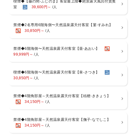
喫煙◆【藤の間-ふじのま】客室最上階◆絶景露天風呂付貴賓
温度を大切にご用意いたします。
室
39,600円～
/人
夕食は半会席スタイル：
ある程度の品数を最初にご用意の後、温かいお料理を差し込みご提供
禁煙◆2名専用6階海側〜天然温泉露天付客室【菫-すみれ】
いたします。
30,850円～
/人
※写真は一例、季節や仕入れにより異なります。
禁煙◆6階海側〜天然温泉露天付客室【葵-あおい】
◆お食事場所について◆
99,999円～
/人
・食事処（広間・衝立）
・個室風食事処「千秋」「蓬莱」
上記いずれかのご案内となりご指定はいただけません。
喫煙◆6階海側〜天然温泉露天付客室【皐-さつき】
30,850円～
/人
◆朝食◆ AM7：30〜 又は AM8：00〜
西伊豆名産の干物を中心に、地元野菜や魚介類を使用した体に優しい
朝食膳をご用意します。
禁煙◆4階角部屋～天然温泉露天付客室【桔梗-ききょう】
34,150円～
/人
◆お風呂◆
駿河湾を望む最上階にございます。
・男女別大浴場、露天風呂：休憩時間無し
禁煙◆4階角部屋～天然温泉露天付客室【撫子-なでしこ】
・展望貸切露天風呂：事前予約可・1回40分1500円
34,150円～
/人
・サウナ営業時間：15：00〜21：00、6：00〜9：00