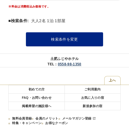
【禁煙】露天風呂付き客室でご予約の場合
※料金は消費税込み価格です。
・禁煙指定露天風呂付きのお部屋を確約
※お部屋の種類はお任せとなります。
ツインベットルームもございますので、お子様のご同伴は出来ませ
■検索条件:
大人2名 1泊 1部屋
ん。
【ご注意】
検索条件を変更
※素泊まり専用のプランです。お食事付きへの変更は承っておりませ
ん。
※全客室とも、お部屋は当館にお任せとさせていただきます。
お子様も大人料金と同額となっておりますので、ご了承くださいま
土肥ふじやホテル
せ。
TEL：
0558-98-1350
また、【禁煙】露天風呂付客室は2020年新装露天付ツインベットルー
ムもございますので、お子様のご同伴は承っておりません。
上へ
※ご予約いただいたお部屋より他のお部屋へのご変更は出来ません。
表示されていないお部屋は設定がございませんのでご了承下さいま
初めての方
ご利用案内
せ。
FAQ・お問い合わせ
お気に入りの宿
・お風呂
掲載希望の施設様へ
新規参加の宿
駿河湾を望む最上階にございます。男女別大浴場、露天風呂と貸切露
天風呂（お電話又はメールで事前予約制・1回45分1500円）がござい
無料会員登録
会員のメリット
メールマガジン登録
ます。
特集・キャンペーン
お得なクーポン