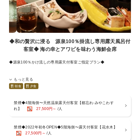
夕食は半会席スタイル：
ある程度の品数を最初にご用意の後、温かいお料理を差し込みご提供
いたします。
※写真は一例、季節や仕入れにより異なります。
◆お食事場所について◆
◆和の贅沢に浸る 源泉100％掛流し専用露天風呂付
・食事処（広間・衝立）
客室◆ 海の幸とアワビを味わう海鮮会席
・個室風食事処「千秋」「蓬莱」
上記いずれかのご案内となりご指定はいただけません。
◆源泉100％かけ流しの専用露天付客室ご指定プラン◆
◆朝食◆ AM7：30〜 又は AM8：00〜
桧の樽露天に、土肥の良質な温泉を客室の露天にも贅沢に掛け流し。
西伊豆名産の干物を中心に、地元野菜や魚介類を使用した体に優しい
もっと見る
インからアウトまで、温泉が常に溢れています。
朝食膳をご用意します。
----------ご予約の際のご注意----------
朝食
夕食
・喫煙可能な客室はご希望によりオゾン脱臭を施しますが、全て除去
◆お風呂◆
消臭をお約束するものではございません。
駿河湾を望む最上階にございます。
禁煙◆4階海側〜天然温泉露天付客室【都忘れ-みやこわす
・特定7品目を中心にアレルギー対応いたしますが、内容によりお受
・男女別大浴場、露天風呂：休憩時間無し
れ】
27,500円～
/人
けできない場合がございます。
・展望貸切露天風呂：事前予約可・1回40分1500円
※いずれもご予約時またはご宿泊前日までにお申し付けください。
・サウナ営業時間：15：00〜21：00、6：00〜9：00
※ご宿泊当日では対応できない場合がございます。
禁煙◆2022年初冬OPEN◆5階海側〜露天付客室【花水木】
◆館内（税抜価格）◆
27,500円～
/人
*:..。o○*
・卓球台 30分500円
・ラウンジ「海石榴」 60分飲み放題1500円(金・土・日営業/月〜木事