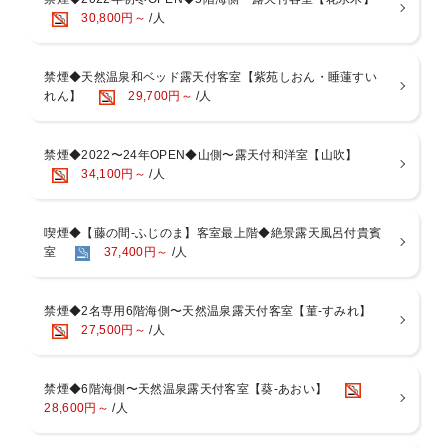
30,800円～
/人
*:..。o○*:..。o○*:..。o○
■夕食■ PM6：00〜8：00 又は PM6：30〜8：30
＜献立＞
禁煙◆天然温泉和ベッド露天付客室【紫苑しおん・睡蓮すい
・イセエビのお造り入季節の盛込
れん】
29,700円～
/人
・活アワビ踊蒸焼き
・牛陶板焼き
その他、先付、前菜から始まる海鮮会席のコースをお楽しみくださ
禁煙◆2022〜24年OPEN◆山側〜露天付和洋室【山吹】
い。
34,100円～
/人
お食事は、先のご用意も可能でございますので、お気軽にお声掛けく
ださい。
喫煙◆【藤の間-ふじのま】客室最上階◆絶景露天風呂付貴賓
夕食は半会席スタイル：
室
37,400円～
/人
ある程度の品数を最初にご用意の後、温かいお料理を差し込みご提供
いたします。
禁煙◆2名専用6階海側〜天然温泉露天付客室【菫-すみれ】
※イセエビ・アワビは大人のみ
27,500円～
/人
※小学生には牛ステーキ付
※写真は一例、季節や仕入れにより異なります。
※イセエビは国内産不漁の為、外国産を使用しています。
禁煙◆6階海側〜天然温泉露天付客室【葵-あおい】
28,600円～
/人
◆お食事場所について◆
・完全個室の館内料亭「花小路」