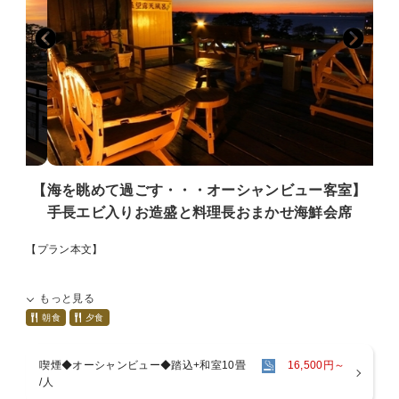
【海を眺めて過ごす・・・オーシャンビュー客室】
手長エビ入りお造盛と料理長おまかせ海鮮会席
【プラン本文】
★オーシャンビュー客室ご利用のプラン★
もっと見る
オーシャンフロンではありませんが、当館のすぐ横を流れます「土肥
朝食
夕食
山川」が駿河湾に注ぐ風景をお部屋からご覧いただけます。
----------ご予約の際のご注意----------
喫煙◆オーシャンビュー◆踏込+和室10畳
16,500円～
・喫煙可能な客室はご希望によりオゾン脱臭を施しますが、全て除去
/人
消臭をお約束するものではございませんのでご了承ください。