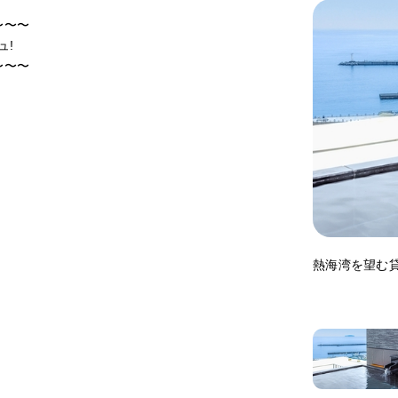
〜〜〜
ュ!
〜〜〜
熱海湾を望む