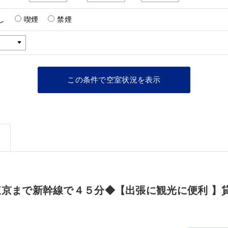
し
喫煙
禁煙
京まで新幹線で４５分◆【出張に観光に便利 】