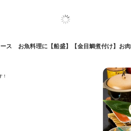
コース お魚料理に【船盛】【金目鯛煮付け】お肉
す！