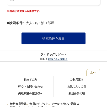
【朝食】お部屋食
和食でございます。
※料金は消費税込み価格です。
名物料理の「鮑のあんかけ」をご飯にかけてお召し上がりください。
その他、サラダ・焼き魚・だし巻き卵に小鉢、香の物、みそ汁とジュ
ース、コーヒーまたは紅茶になります。
■検索条件:
大人2名 1泊 1部屋
【ご愛犬の同伴について】
当館は全室ご愛犬とのご宿泊が可能です。
検索条件を変更
トイレで用を足せない（マーキング含む）や家具などを損傷する可能
性のある愛犬をお連れの場合、飼い主さんの目が離れるタイミングは
ケージに入れるなどご配慮ください。
ラ・ドッグリゾート
【愛犬宿泊料金 】
TEL：
0557-52-0016
大きさに関わらず全犬種1泊1頭につき3300円（税込）
※頭数制限がございます。
上へ
【ワクチン接種証明書について】
初めての方
ご利用案内
当館ではワンちゃんが安心してご滞在いただけるようにペット保険に
加入させていただいております。
FAQ・お問い合わせ
お気に入りの宿
保険料は当館で負担させていただきますが、加入させていただくにあ
たり狂犬病ワクチンと混合ワクチン接種済証明書をお持ちくださいま
掲載希望の施設様へ
新規参加の宿
せ。
無料会員登録
会員のメリット
メールマガジン登録