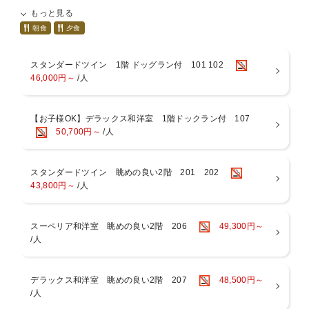
2022年、大室高原に全室露天風呂付客室のドッグリゾートがオープン
もっと見る
しました。
芝生とウッドチップ、２種類のドッグランでワンちゃんがのびのび過
朝食
夕食
ごせます。
ディナー・朝食ともにお部屋食とさせて頂きます。
スタンダードツイン 1階 ドッグラン付 101 102
46,000円～
/人
【ディナー】お部屋食
フレンチをベースにオードブル・お造り・魚料理・肉料理など和洋折
衷のコース料理です。季節に応じた旬の食材とシェフの遊び心が織り
【お子様OK】デラックス和洋室 1階ドックラン付 107
なす、ラ・ドッグリゾートでしかお召し上がりいただけない味覚をご
50,700円～
/人
堪能ください。
【朝食】お部屋食
和食でございます。名物料理の「アワビの餡掛け」をご飯にかけてお
スタンダードツイン 眺めの良い2階 201 202
召し上がりください。その他、サラダ・焼き魚・だし巻き卵に小鉢、
43,800円～
/人
香の物、みそ汁とジュース、コーヒーまたは紅茶になります。
スーペリア和洋室 眺めの良い2階 206
49,300円～
【露天風呂付き客室】
/人
全室露天風呂付き客室です。
1階のお部屋では、プライベートドッグランのワンちゃんを眺めなが
らお風呂でゆっくり至福の時を。
デラックス和洋室 眺めの良い2階 207
48,500円～
/人
【ご愛犬の同伴について】