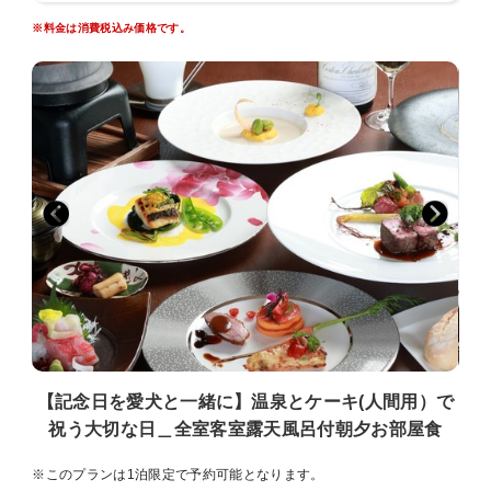
・当館は全室ご愛犬とのご宿泊が可能です。
※料金は消費税込み価格です。
・トイレで用を足せない（マーキング含む）や家具などを損傷する可
能性のあるワンちゃんをお連れの場合、飼い主さんの目が離れるタイ
ミングはケージに入れるなどご配慮ください。
【ワクチン接種証明書について】
当館ではワンちゃんが安心してご滞在いただけるようにペット保険に
加入させていただいております。保険料は当館で負担させていただき
ますが、加入させていただくにあたり狂犬病ワクチンと混合ワクチン
接種済証明書をお持ちくださいませ。
【通常愛犬宿泊料金 】
大きさに関わらず全犬種1泊1頭あたり3300円（税込）
頭数制限がございます。詳細はお問い合わせください。
【お子様のご宿泊について】
当館ではお子様とご宿泊いただけるお部屋が限られております。
お子様が同伴される場合、1階和洋室のお部屋をお選びくださいま
せ。
【記念日を愛犬と一緒に】温泉とケーキ(人間用）で
祝う大切な日＿全室客室露天風呂付朝夕お部屋食
【入湯税について】
2025年10月1日より入湯税の改正がございます。
改正後：一律300円「12歳以上（中学生）のお客様」
※このプランは1泊限定で予約可能となります。