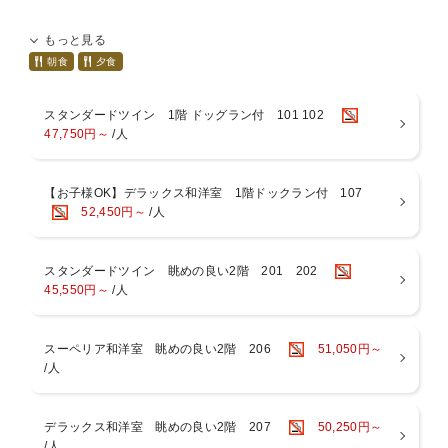
大切な記念日を、愛犬と一緒に贅沢に過ごす特別なプランです。
【愛犬と泊まれる宿】【犬宿】【ペットと泊まれる宿】
もっと見る
全室に露天風呂を完備したお部屋で癒しのひとときをお楽しみいただ
【夕食・朝食共にお部屋食】
けます。
朝食
夕食
記念日を祝うためにケーキをご用意いたします。
スタンダードツイン 1階 ドッグラン付 101 102
ケーキのメッセージには、お客様の気持ちを込めた言葉をお届けでき
47,750円～
/人
ますので、大切な人や愛犬への感謝の気持ちやお祝いの言葉を伝えて
みてください。
大切な記念日を、愛犬と共に温かな雰囲気の中でお祝いください。
【お子様OK】デラックス和洋室 1階ドックラン付 107
52,450円～
/人
【特典】生クリームホールケーキ／4号サイズ
ケーキはご夕食のデザート後にお持ちいたします。
ご希望のメッセージを20文字以内でお知らせください
※絵文字の使用は不可です。
スタンダードツイン 眺めの良い2階 201 202
※人間用のケーキとなります。
45,550円～
/人
※ご愛犬用のケーキは別途ご注文となります。
【夕食】お部屋食
スーペリア和洋室 眺めの良い2階 206
51,050円～
フレンチをベースにオードブル・お造り・魚料理・肉料理など和洋折
/人
衷のコース料理です。
季節に応じた旬の食材とシェフの遊び心が織りなす、ラ・ドッグリゾ
ートでしかお召し上がりいただけない味覚をご堪能ください。
デラックス和洋室 眺めの良い2階 207
50,250円～
/人