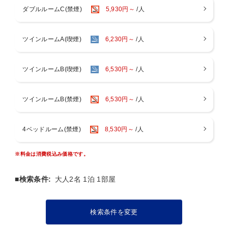
※貸切風呂のご利用は15:00～翌3:00は45分の先着予約制、深夜3:00
ダブルルームC(禁煙)
5,930円～
/人
～9:30は空き状況で自由に利用可能。
ご希望の際はチェックイン後にフロントへお申し付けくださいま
せ。
ツインルームA(喫煙)
6,230円～
/人
【客室設備】
・Wi-Fi接続無料/冷蔵庫(中身は空)/ 個別空調エアコン/洗浄機付トイレ/
ツインルームB(喫煙)
6,530円～
/人
空気清浄機
テレビ/ドライヤー/湯沸かしポット
ツインルームB(禁煙)
6,530円～
/人
【館内設備】
・ウェルカムドリンク/アメニティ＆シャンプーバー/コインランドリ
ー/乾燥機
4ベッドルーム(禁煙)
8,530円～
/人
電子レンジ/マンガコーナー
【添寝のお子様(未就学児のみ)】
※料金は消費税込み価格です。
・添寝はベッド1台につき1名まで。
・添寝のお子様の備品、アメニティはございません。
■検索条件:
大人2名 1泊 1部屋
【ホテルへのアクセス】
・電車 ：伊勢市駅より無料送迎約25分
二見浦駅より徒歩約10分
検索条件を変更
・車 ：二見JCTより約5分