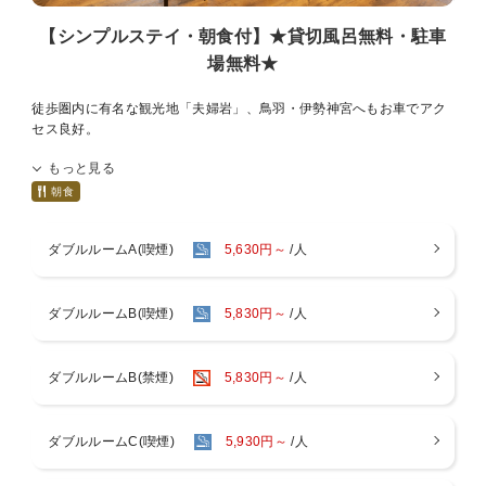
【シンプルステイ・朝食付】★貸切風呂無料・駐車
【無料送迎バスのご案内(要予約)】
伊勢市駅～ホテル間の送迎バスが運行しております。
場無料★
ご予約は前日までにお電話にて承っております。(TEL: 0596-43-
1818）
徒歩圏内に有名な観光地「夫婦岩」、鳥羽・伊勢神宮へもお車でアク
・午後便：伊勢市駅(外宮口) 出発時刻：15:00/16:00/17:00
セス良好。
・午前便：ホテル発 出発時刻：7:45/9:00/10:00 (※1、3便
ホテルを出てすぐの目の前に広がる海。朝日を浴びながらの散歩や、
のみ浦田町バス停まで運行)
もっと見る
波音をに耳を傾けながら過ごす時間は、日常を忘れる贅沢な瞬間、思
※Webでのご予約は承っておりません。
い出作りにぴったりです。
朝食
※ご予約が無い場合は運行いたしません。
ご家族、カップル、ひとり旅の観光、さらにはお仕事での滞在も、是
※乗車定員に達した場合はお断り致します。
非当館で！！！
※交通規制等で運行しない場合もございます。
ダブルルームA(喫煙)
5,630円～
/人
【駐車場】
・無料の自走式平面駐車場80台
※トラック2ｔ車以上でご利用の際はお問い合わせくださいませ。
ダブルルームB(喫煙)
5,830円～
/人
・EV(電気自動車)充電器：4台
※ご利用には充電カードまたは「EV充電エネチェンジ」アプリが必要
です。
※EV充電器をご利用希望の方は、宿泊ご予約時にお電話にて事前連絡
ダブルルームB(禁煙)
5,830円～
/人
をお願いいたします。
【大浴場2ヶ所/貸切風呂5ヶ所(人工温泉)】
ダブルルームC(喫煙)
5,930円～
/人
・場所：ホテル2F
・営業時間：15:00～翌10:00