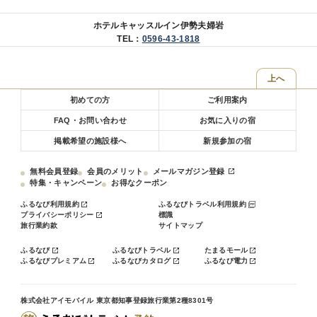
【周辺観光地への車でのアクセス】
ホテルキャッスルイン伊勢夫婦岩
・伊勢神宮(内宮)まで約15分
TEL：
0596-43-1818
・伊勢神宮(外宮)まで約20分
・夫婦岩まで約3分
・伊勢シーパラダイスまで約3分
上へ
・鳥羽水族館まで約15分
・志摩スペイン村まで約35分
初めての方
ご利用案内
FAQ・お問い合わせ
お気に入りの宿
【無料送迎バスのご案内(要予約)】
伊勢市駅～ホテル間の送迎バスが運行しております。
掲載希望の施設様へ
新規参加の宿
ご予約は前日までにお電話にて承っております。(TEL: 0596-43-
1818）
無料会員登録
会員のメリット
メールマガジン登録
・午後便：伊勢市駅(外宮口) 出発時刻：15:00/16:00/17:00
特集・キャンペーン
お得なクーポン
・午前便：ホテル発 出発時刻：7:45/9:00/10:00 (※1、3便
のみ浦田町バス停まで運行)
ふるなび利用規約
ふるなびトラベル利用規約
プライバシーポリシー
標識
※Webでのご予約は承っておりません。
旅行業約款
サイトマップ
※ご予約が無い場合は運行いたしません。
※乗車定員に達した場合はお断り致します。
ふるなび
ふるなびトラベル
たまるモール
※交通規制等で運行しない場合もございます。
ふるなびプレミアム
ふるなびカタログ
ふるなび電力
株式会社アイモバイル 東京都知事登録旅行業第2種8301号