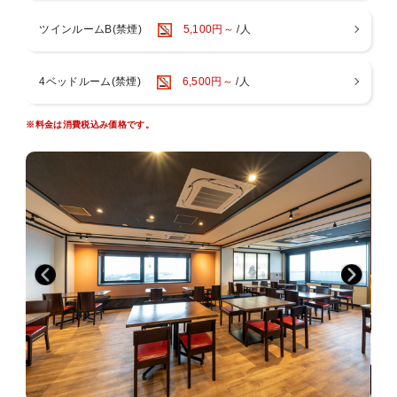
空気清浄機
テレビ/ドライヤー/湯沸かしポット
ツインルームB(禁煙)
5,100円～
/人
【館内設備】
・ウェルカムドリンク/アメニティ＆シャンプーバー/コインランドリ
4ベッドルーム(禁煙)
6,500円～
/人
ー/乾燥機
電子レンジ/マンガコーナー
※料金は消費税込み価格です。
【添寝のお子様(未就学児のみ)】
・添寝はベッド1台につき1名まで。
・添寝のお子様の備品、アメニティはございません。
【ホテルへのアクセス】
・電車 ：伊勢市駅より無料送迎約25分
二見浦駅より徒歩約10分
・車 ：二見JCTより約5分
【周辺観光地への車でのアクセス】
・伊勢神宮(内宮)まで約15分
・伊勢神宮(外宮)まで約20分
・夫婦岩まで約3分
・伊勢シーパラダイスまで約3分
・鳥羽水族館まで約15分
・志摩スペイン村まで約35分