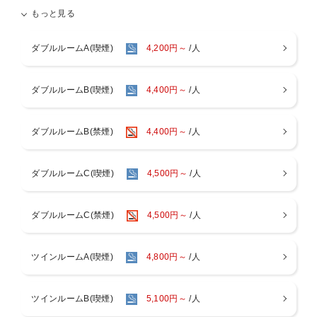
ホテルを出てすぐの目の前に広がる海。朝日を浴びながらの散歩や、
もっと見る
波音をに耳を傾けながら過ごす時間は、日常を忘れる贅沢な瞬間、思
い出作りにぴったりです。
ご家族、カップル、ひとり旅の観光、さらにはお仕事での滞在も、是
ダブルルームA(喫煙)
4,200円～
/人
非当館で！！！
【駐車場】
・無料の自走式平面駐車場80台
ダブルルームB(喫煙)
4,400円～
/人
※トラック2ｔ車以上でご利用の際はお問い合わせくださいませ。
・EV(電気自動車)充電器：4台
※ご利用には充電カードまたは「EV充電エネチェンジ」アプリが必要
ダブルルームB(禁煙)
4,400円～
/人
です。
※EV充電器をご利用希望の方は、宿泊ご予約時にお電話にて事前連絡
をお願いいたします。
ダブルルームC(喫煙)
4,500円～
/人
【大浴場2ヶ所/貸切風呂5ヶ所(人工温泉)】
・場所：ホテル2F
ダブルルームC(禁煙)
4,500円～
/人
・営業時間：15:00～翌10:00
※貸切風呂のご利用は15:00～翌3:00は45分の先着予約制、深夜3:00
～9:30は空き状況で自由に利用可能。
ご希望の際はチェックイン後にフロントへお申し付けくださいま
ツインルームA(喫煙)
4,800円～
/人
せ。
【客室設備】
ツインルームB(喫煙)
5,100円～
/人
・Wi-Fi接続無料/冷蔵庫(中身は空)/ 個別空調エアコン/洗浄機付トイレ/