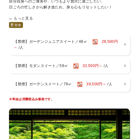
自分自身へのご褒美や、いつもより贅沢に過ごしたい、
日ごろの忙しさから解き放たれ、身も心もリセットしたい！
ゆっとりとしたスイートルームで非日常の時間をお過ごしください。
もっと見る
京都センチュリーホテルの館内は、
シンボル「かんじんの京灯り」を中心に広がるノスタルジックモダン
朝食
な空間が広がり、
数々の空間アワードを受賞。長年の歴史と培ってきた“おもてなし”の
【禁煙】ガーデンジュニアスイート／48㎡
28,500円
精神を受け継ぎながらも、
～
/人
時代のニーズに沿ったサービスでお客様をお迎えいたします。
■朝食営業 A.M7：00-10：00(最終入店 9:30)
【禁煙】モダンスイート／59㎡
33,500円～
/人
ビュッフェスタイルでのご提供となります。
予告なくビュッフェスタイルからセットメニューに変更する場合があ
りますので予めご了承ください。
【禁煙】ガーデンスイート／79㎡
39,500円～
/人
※画像はすべてイメージです。
※キャンセルポリシーを必ずご確認ください。
※料金は消費税込み価格です。
【京都駅からのアクセス】
JR京都駅中央口＜ニデック京都タワー側＞より徒歩約2分。地下（JR
烏丸東口・地下鉄京都駅）から”出口5”をご利用ください。
【ホテル駐車場のご案内】
当館には地下1階に約50台収容可能な駐車場がございます。