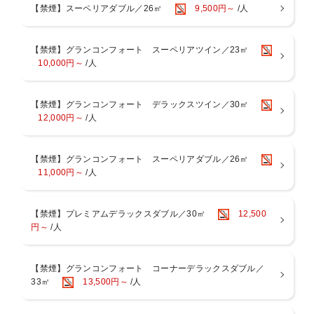
い。
【禁煙】スーペリアダブル／26㎡
9,500円～
/人
＜提携駐車場や駐車代割引はございません。お客様ご自身にて実費精
算でご利用ください。＞
【禁煙】グランコンフォート スーペリアツイン／23㎡
【駐車場のまとめ】
10,000円～
/人
・事前予約、スペース確保、電話連絡にて確保は一切不可
・収容台数は約50台程度
・駐車場はホテル地下1階＜自走式駐車場＞
【禁煙】グランコンフォート デラックスツイン／30㎡
・宿泊者一泊1台あたり 2，000円
12,000円～
/人
・駐車時間15:00〜翌12:00まで（以降30分毎に800円）
・駐車スペース車長 5.5m 車幅 2.2m 車高 2.2m
・バレーサービスなし
【禁煙】グランコンフォート スーペリアダブル／26㎡
11,000円～
/人
【禁煙】プレミアムデラックスダブル／30㎡
12,500
円～
/人
【禁煙】グランコンフォート コーナーデラックスダブル／
33㎡
13,500円～
/人