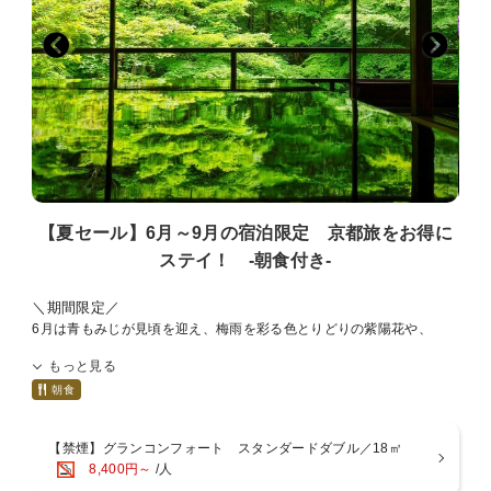
収容台数には限りがあり、満車時は駐車場へ入場いただけません。
恐れ入りますが、ホテル周辺のコインパーキング等をご利用くださ
い。
＜提携駐車場や駐車代割引はございません。お客様ご自身にて実費精
算でご利用ください。＞
【駐車場のまとめ】
・事前予約、スペース確保、電話連絡にて確保は一切不可
・収容台数は約50台程度
・駐車場はホテル地下1階＜自走式駐車場＞
・宿泊者一泊1台あたり 2，000円
【夏セール】6月～9月の宿泊限定 京都旅をお得に
・駐車時間15:00〜翌12:00まで（以降30分毎に800円）
ステイ！ -朝食付き-
・駐車スペース車長 5.5m 車幅 2.2m 車高 2.2m
・バレーサービスなし
＼期間限定／
6月は青もみじが見頃を迎え、梅雨を彩る色とりどりの紫陽花や、
7月は京都三大祭りの1つ祇園祭、8月には夏休みなどなど、
もっと見る
この機会に京都旅行はいかがですか。
四季折々の風情を楽しめる京都で、癒しのひとときをお過ごしくださ
朝食
い。
【禁煙】グランコンフォート スタンダードダブル／18㎡
当館は京都駅中央口から徒歩約2分のロケーション！
8,400円～
/人
チェックイン前、チェックアウト後のお荷物預かりはフロントで承り