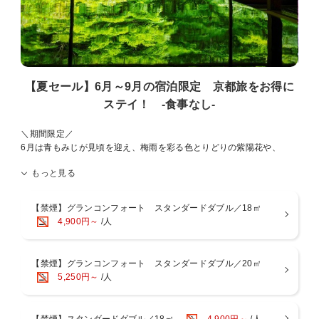
【夏セール】6月～9月の宿泊限定 京都旅をお得に
ステイ！ -食事なし-
＼期間限定／
6月は青もみじが見頃を迎え、梅雨を彩る色とりどりの紫陽花や、
7月は京都三大祭りの1つ祇園祭、8月には夏休みなどなど、
もっと見る
この機会に京都旅行はいかがですか。
四季折々の風情を楽しめる京都で、癒しのひとときをお過ごしくださ
い。
【禁煙】グランコンフォート スタンダードダブル／18㎡
4,900円～
/人
当館は京都駅中央口から徒歩約2分のロケーション！
チェックイン前、チェックアウト後のお荷物預かりはフロントで承り
ます。
【禁煙】グランコンフォート スタンダードダブル／20㎡
5,250円～
/人
京都センチュリーホテルの館内は、
シンボル「かんじんの京灯り」を中心に広がるノスタルジックモダン
な空間が広がり、
【禁煙】スタンダードダブル／18㎡
4,900円～
/人