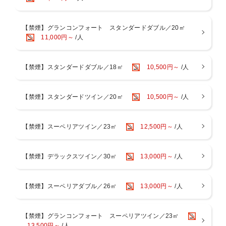
な空間が広がり、
数々の空間アワードを受賞。長年の歴史と培ってきた“おもてなし”の
【禁煙】グランコンフォート スタンダードダブル／20㎡
精神を受け継ぎながらも、
11,000円～
/人
時代のニーズに沿ったサービスでお客様をお迎えいたします。
■朝食営業 A.M7：00-10：00(最終入店 9:30)
ビュッフェスタイル形式でご提供いたします。
【禁煙】スタンダードダブル／18㎡
10,500円～
/人
※予告なくセットメニューでのご提供やレストランを変更する場合が
ございます。
予めご了承くださいますようお願い申し上げます。
【禁煙】スタンダードツイン／20㎡
10,500円～
/人
画像はすべてイメージです。
【禁煙】スーペリアツイン／23㎡
12,500円～
/人
※キャンセルポリシーを必ずご確認ください。
【京都駅からのアクセス】
【禁煙】デラックスツイン／30㎡
13,000円～
/人
JR京都駅中央口＜ニデック京都タワー側＞より徒歩約2分。地下（JR
烏丸東口・地下鉄京都駅）から”出口5”をご利用ください。
【禁煙】スーペリアダブル／26㎡
13,000円～
/人
【ホテル駐車場のご案内】
当館には地下1階に約50台収容可能な駐車場がございます。
収容台数には限りがあり、満車時は駐車場へ入場いただけません。
【禁煙】グランコンフォート スーペリアツイン／23㎡
恐れ入りますが、ホテル周辺のコインパーキング等をご利用くださ
13,500円～
/人