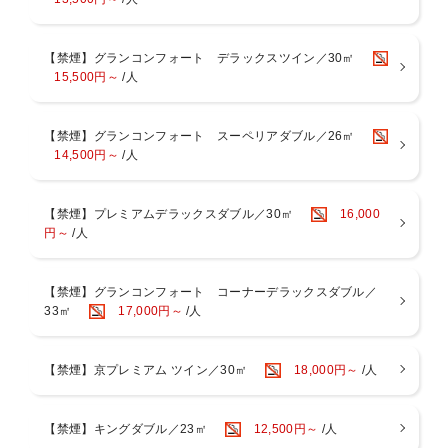
い。
＜提携駐車場や駐車代割引はございません。お客様ご自身にて実費精
算でご利用ください。＞
【禁煙】グランコンフォート デラックスツイン／30㎡
15,500円～
/人
【駐車場のまとめ】
・事前予約、スペース確保、電話連絡にて確保は一切不可
・収容台数は約50台程度
【禁煙】グランコンフォート スーペリアダブル／26㎡
・駐車場はホテル地下1階＜自走式駐車場＞
14,500円～
/人
・宿泊者一泊1台あたり 2，000円
・駐車時間15:00〜翌12:00まで（以降30分毎に800円）
・駐車スペース車長 5.5m 車幅 2.2m 車高 2.2m
【禁煙】プレミアムデラックスダブル／30㎡
16,000
・バレーサービスなし
円～
/人
【禁煙】グランコンフォート コーナーデラックスダブル／
33㎡
17,000円～
/人
【禁煙】京プレミアム ツイン／30㎡
18,000円～
/人
【禁煙】キングダブル／23㎡
12,500円～
/人