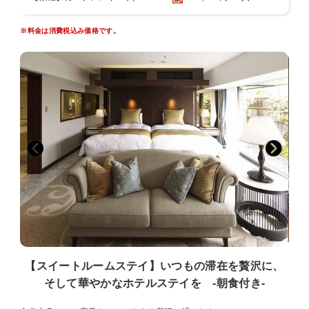
【京都駅からのアクセス】
JR京都駅中央口＜ニデック京都タワー側＞より徒歩約2分。地下（JR
烏丸東口・地下鉄京都駅）から”出口5”をご利用ください。
※料金は消費税込み価格です。
【ホテル駐車場のご案内】
当館には地下1階に約50台収容可能な駐車場がございます。
収容台数には限りがあり、満車時は駐車場へ入場いただけません。
恐れ入りますが、ホテル周辺のコインパーキング等をご利用くださ
い。
＜提携駐車場や駐車代割引はございません。お客様ご自身にて実費精
算でご利用ください。＞
【駐車場のまとめ】
・事前予約、スペース確保、電話連絡にて確保は一切不可
・収容台数は約50台程度
・駐車場はホテル地下1階＜自走式駐車場＞
・宿泊者一泊1台あたり 2，000円
・駐車時間15:00〜翌12:00まで（以降30分毎に800円）
・駐車スペース車長 5.5m 車幅 2.2m 車高 2.2m
・バレーサービスなし
【スイートルームステイ】いつもの滞在を贅沢に、
そして華やかなホテルステイを -朝食付き-