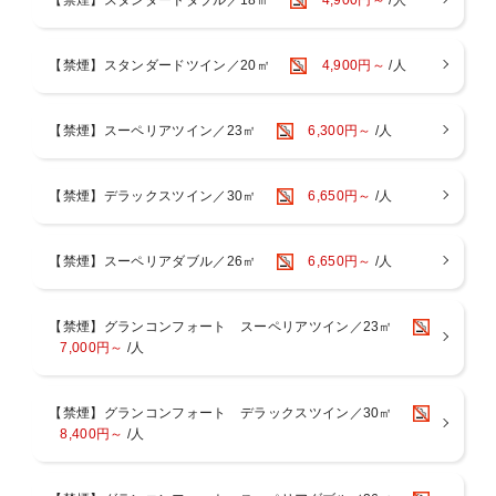
数々の空間アワードを受賞。長年の歴史と培ってきた“おもてなし”の
精神を受け継ぎながらも、
時代のニーズに沿ったサービスでお客様をお迎えいたします。
【禁煙】スタンダードツイン／20㎡
4,900円～
/人
画像はすべてイメージです。
【禁煙】スーペリアツイン／23㎡
6,300円～
/人
【京都駅からのアクセス】
JR京都駅中央口＜ニデック京都タワー側＞より徒歩約2分。地下（JR
烏丸東口・地下鉄京都駅）から”出口5”をご利用ください。
【禁煙】デラックスツイン／30㎡
6,650円～
/人
【ホテル駐車場のご案内】
当館には地下1階に約50台収容可能な駐車場がございます。
【禁煙】スーペリアダブル／26㎡
6,650円～
/人
収容台数には限りがあり、満車時は駐車場へ入場いただけません。
恐れ入りますが、ホテル周辺のコインパーキング等をご利用くださ
い。
【禁煙】グランコンフォート スーペリアツイン／23㎡
＜提携駐車場や駐車代割引はございません。お客様ご自身にて実費精
7,000円～
/人
算でご利用ください。＞
【駐車場のまとめ】
【禁煙】グランコンフォート デラックスツイン／30㎡
・事前予約、スペース確保、電話連絡にて確保は一切不可
8,400円～
/人
・収容台数は約50台程度
・駐車場はホテル地下1階＜自走式駐車場＞
・宿泊者一泊1台あたり 2，000円