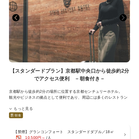
【スタンダードプラン】京都駅中央口から徒歩約2分
でアクセス便利 －朝食付き－
京都駅から徒歩約2分の場所に位置する京都センチュリーホテル。
観光やビジネスの拠点として便利であり、周辺には多くのレストラン
やショップがあります。
もっと見る
また、公共交通機関も充実しており、京都の観光名所へのアクセスも
便利です。
朝食
京都を訪れる際には、ぜひ当ホテルをご利用ください。皆様のお越し
をお待ちしております。
【禁煙】グランコンフォート スタンダードダブル／18㎡
京都センチュリーホテルの館内は、
10,500円～
/人
シンボル「かんじんの京灯り」を中心に広がるノスタルジックモダン