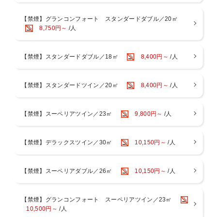
ます。
【禁煙】グランコンフォート スタンダードダブル／20㎡
京都センチュリーホテルの館内は、
8,750円～
/人
シンボル「かんじんの京灯り」を中心に広がるノスタルジックモダン
な空間が広がり、
数々の空間アワードを受賞。長年の歴史と培ってきた“おもてなし”の
【禁煙】スタンダードダブル／18㎡
8,400円～
/人
精神を受け継ぎながらも、
時代のニーズに沿ったサービスでお客様をお迎えいたします。
■朝食営業 A.M7：00-10：00(最終入店 9:30)
【禁煙】スタンダードツイン／20㎡
8,400円～
/人
ビュッフェスタイル形式でご提供いたします。
※予告なくセットメニューでのご提供やレストランを変更する場合が
ございます。
【禁煙】スーペリアツイン／23㎡
9,800円～
/人
予めご了承くださいますようお願い申し上げます。
画像はすべてイメージです。
【禁煙】デラックスツイン／30㎡
10,150円～
/人
【京都駅からのアクセス】
【禁煙】スーペリアダブル／26㎡
10,150円～
/人
JR京都駅中央口＜ニデック京都タワー側＞より徒歩約2分。地下（JR
烏丸東口・地下鉄京都駅）から”出口5”をご利用ください。
【禁煙】グランコンフォート スーペリアツイン／23㎡
【ホテル駐車場のご案内】
10,500円～
/人
当館には地下1階に約50台収容可能な駐車場がございます。