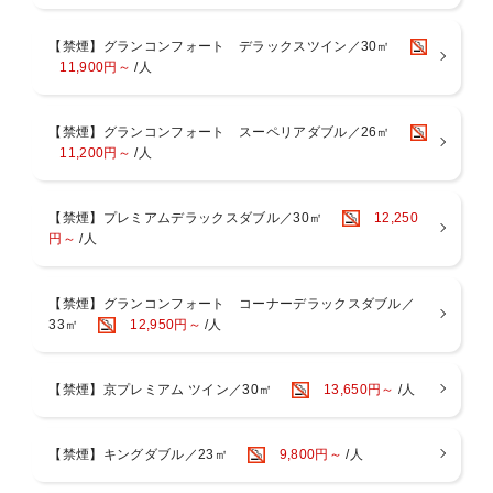
収容台数には限りがあり、満車時は駐車場へ入場いただけません。
恐れ入りますが、ホテル周辺のコインパーキング等をご利用くださ
【禁煙】グランコンフォート デラックスツイン／30㎡
い。
11,900円～
/人
＜提携駐車場や駐車代割引はございません。お客様ご自身にて実費精
算でご利用ください。＞
【禁煙】グランコンフォート スーペリアダブル／26㎡
【駐車場のまとめ】
11,200円～
/人
・事前予約、スペース確保、電話連絡にて確保は一切不可
・収容台数は約50台程度
・駐車場はホテル地下1階＜自走式駐車場＞
【禁煙】プレミアムデラックスダブル／30㎡
12,250
・宿泊者一泊1台あたり 2，000円
円～
/人
・駐車時間15:00～翌12:00まで（以降30分毎に800円）
・駐車スペース車長 5.5m 車幅 2.2m 車高 2.2m
・バレーサービスなし
【禁煙】グランコンフォート コーナーデラックスダブル／
33㎡
12,950円～
/人
【禁煙】京プレミアム ツイン／30㎡
13,650円～
/人
【禁煙】キングダブル／23㎡
9,800円～
/人