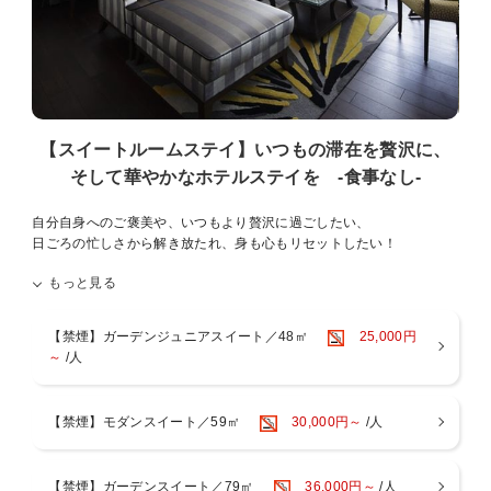
【スイートルームステイ】いつもの滞在を贅沢に、
そして華やかなホテルステイを -食事なし-
自分自身へのご褒美や、いつもより贅沢に過ごしたい、
日ごろの忙しさから解き放たれ、身も心もリセットしたい！
ゆっとりとしたスイートルームで非日常の時間をお過ごしください。
もっと見る
京都センチュリーホテルの館内は、
シンボル「かんじんの京灯り」を中心に広がるノスタルジックモダン
な空間が広がり、
【禁煙】ガーデンジュニアスイート／48㎡
25,000円
数々の空間アワードを受賞。長年の歴史と培ってきた“おもてなし”の
～
/人
精神を受け継ぎながらも、
時代のニーズに沿ったサービスでお客様をお迎えいたします。
【禁煙】モダンスイート／59㎡
30,000円～
/人
※画像はすべてイメージです。
※キャンセルポリシーを必ずご確認ください。
【禁煙】ガーデンスイート／79㎡
36,000円～
/人