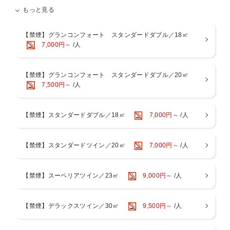
やショップがあります。
もっと見る
また、公共交通機関も充実しており、京都の観光名所へのアクセスも
便利です。
京都を訪れる際には、ぜひ当ホテルをご利用ください。皆様のお越し
【禁煙】グランコンフォート スタンダードダブル／18㎡
をお待ちしております。
7,000円～
/人
京都センチュリーホテルの館内は、
シンボル「かんじんの京灯り」を中心に広がるノスタルジックモダン
な空間が広がり、
【禁煙】グランコンフォート スタンダードダブル／20㎡
数々の空間アワードを受賞。長年の歴史と培ってきた“おもてなし”の
7,500円～
/人
精神を受け継ぎながらも、
時代のニーズに沿ったサービスでお客様をお迎えいたします。
【禁煙】スタンダードダブル／18㎡
7,000円～
/人
画像はすべてイメージです。
※キャンセルポリシーを必ずご確認ください。
【禁煙】スタンダードツイン／20㎡
7,000円～
/人
【京都駅からのアクセス】
JR京都駅中央口＜ニデック京都タワー側＞より徒歩約2分。地下（JR
【禁煙】スーペリアツイン／23㎡
9,000円～
/人
烏丸東口・地下鉄京都駅）から”出口5”をご利用ください。
【ホテル駐車場のご案内】
当館には地下1階に約50台収容可能な駐車場がございます。
【禁煙】デラックスツイン／30㎡
9,500円～
/人
収容台数には限りがあり、満車時は駐車場へ入場いただけません。
恐れ入りますが、ホテル周辺のコインパーキング等をご利用くださ