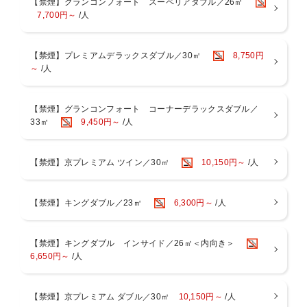
【禁煙】グランコンフォート スーペリアダブル／26㎡
・駐車時間15:00～翌12:00まで（以降30分毎に800円）
7,700円～
/人
・駐車スペース車長 5.5m 車幅 2.2m 車高 2.2m
・バレーサービスなし
【禁煙】プレミアムデラックスダブル／30㎡
8,750円
～
/人
【禁煙】グランコンフォート コーナーデラックスダブル／
33㎡
9,450円～
/人
【禁煙】京プレミアム ツイン／30㎡
10,150円～
/人
【禁煙】キングダブル／23㎡
6,300円～
/人
【禁煙】キングダブル インサイド／26㎡＜内向き＞
6,650円～
/人
【禁煙】京プレミアム ダブル／30㎡
10,150円～
/人