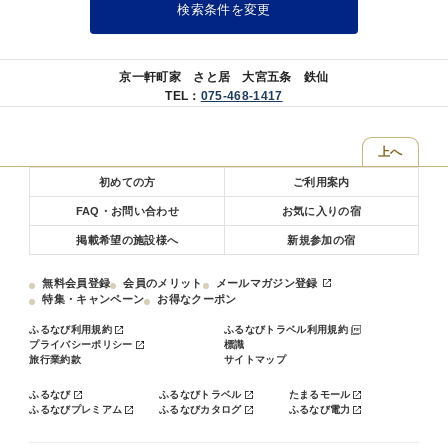
トです。
検索条件を変更
2.喫茶アオキ特製サンドイッチ朝食
たまごサンドは関西風の、「卵焼き」をサンドしてます！
人気メニュー「ミックスサンド」を基にした当宿オリジナル朝食セッ
9：00頃にお届けに上がります。
トです。
9：00頃にお届けに上がります。
京一軒町家 さと居 大宮五条 鉄仙
TEL：
075-468-1417
▼サービスでパフェをご用意いたします。
※カフェの定休日により月曜、火曜は提供がございませんので予めご
■ご案内■
了承ください。
・お部屋の利用は15時以降となります
上へ
・お子様は大人と同じ対応をさせて頂きます
＊禁煙
初めての方
ご利用案内
・全館禁煙
・無料Wi-Fi完備
FAQ・お問い合わせ
お気に入りの宿
・ご宿泊頂くお宿は居住区となりますので、20時までのチェックイン
■設備：備品
掲載希望の施設様へ
新規参加の宿
をお願いいたします。
空調
一階床暖房、掘りごたつ、エアコン・加湿機能付き空気清浄機（１
無料会員登録
会員のメリット
メールマガジン登録
階、２階とも）
特集・キャンペーン
お得なクーポン
京都の冬でもご満足いただけるための空調を完備しています。
ふるなび利用規約
ふるなびトラベル利用規約
ＴＶ
プライバシーポリシー
標識
旅行業約款
サイトマップ
1階、2階ともお部屋にＴＶ４３インチ、３２インチ地デジ対応テレビ
ふるなび
ふるなびトラベル
たまるモール
キッチン
ふるなびプレミアム
ふるなびカタログ
ふるなび電力
冷蔵庫・IH調理器・電子レンジ・ケトル沸かしポット
（まな板、包丁はございません）ごく簡単な調理に適しています。