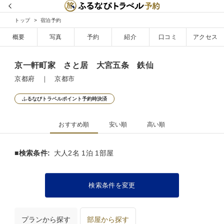
トップ
宿泊予約
概要
写真
予約
紹介
口コミ
アクセス
京一軒町家 さと居 大宮五条 鉄仙
京都府 ｜ 京都市
ふるなびトラベルポイント予約時決済
おすすめ順
安い順
高い順
■検索条件:
大人2名 1泊 1部屋
検索条件を変更
プランから探す
部屋から探す