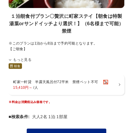
お一人ずつお選びください。
※ご指定がない場合はすき焼きをご用意いたします。
１泊朝食付プラン〇贅沢に町家ステイ【朝食は特製
＝夕食内容＝
湯葉orサンドイッチより選択！】（6名様まで可能）
・特選黒毛和牛
禁煙
・京野菜（８〜１０種）
・ご飯
・うどん
※このプランは1泊から8泊まで予約可能となります。
・京お新香
【ご朝食】
・甘味
下記よりお選びください。
18:00〜19:00の間にお届けにあがります。
もっと見る
※前日までにご指示がない場合と、日曜・祝日は湯葉朝食とさせてい
ただきます。
朝食
※ご宿泊者様全員（お子様も）同一の朝食内容となります。
【ご朝食】
①仕出し「ひろ志」特製 湯葉朝食
町家一軒貸 半露天風呂付72平米 禁煙ペット不可
下記よりお選びください。
お出汁で炊いた温かい湯葉を、特製の出汁醤油でお召し上がりいただ
15,410円～
/人
※前日までにご指示がない場合と、日曜・祝日は湯葉朝食とさせてい
きます。
ただきます。
京丹波のコシヒカリのご飯と、数種類の一品物のお供もあります。
※ご宿泊者様全員同一の朝食内容となります。
朝から素敵な時間をお過ごしくださいませ。
※料金は消費税込み価格です。
7：30〜8：00の間にお届けに上がります。
1.仕出し「ひろ志」特製 湯葉朝食
お出汁で炊いた温かい湯葉を、特製の出汁醤油でお召し上がりくださ
■検索条件:
大人2名 1泊 1部屋
②喫茶アオキ特製サンドイッチ朝食
い。
1970年代創業以来の昔ながらの喫茶店。
7：30〜8：00の間にお届けに上がります。
人気メニュー「ミックスサンド」を基にした当宿オリジナル朝食セッ