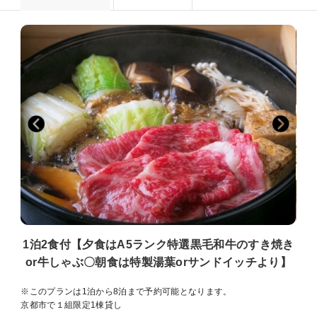
1泊2食付【夕食はA5ランク特選黒毛和牛のすき焼き
or牛しゃぶ〇朝食は特製湯葉orサンドイッチより】
※このプランは1泊から8泊まで予約可能となります。
京都市で１組限定1棟貸し