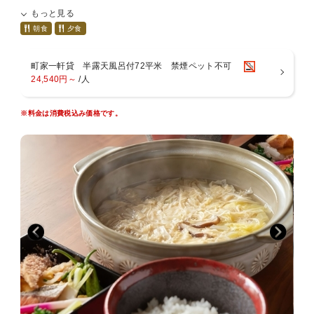
まさに隠れ家的雰囲気の町家で贅沢に味わうのは
もっと見る
A5ランク雌牛の＜特選黒毛和牛霜降りロース＞のすき焼きorしゃぶし
ゃぶ。
朝食
夕食
お好みでどちらかをお選びください。
町家一軒貸 半露天風呂付72平米 禁煙ペット不可
お一人ずつ異なるお鍋のご用意も承ります。
24,540円～
/人
大判で、上品にサシがはいった美しいお肉に期待が高まります。
存分に堪能していただきたいので、お肉は1人前180〜200gでのご提
供。
※料金は消費税込み価格です。
もちろん、京野菜や豆腐など名脇役を8〜10種類ご用意いたしており
ます。
上質なお肉の脂身だけがもつ、とろけるような甘みが口いっぱいに広
がり、
和牛本来の凝縮された旨みを存分にご賞味下さい。
歴史深い京都の古民家で大切な方々とお鍋を囲む最高の私的空間を堪
能して下さい。
▼ご夕食後の〆(しめ）パフェがサービスで付いています。
※カフェの定休日により月曜、火曜は提供がございませんので予めご
了承ください。
【ご夕食】
京都の厳選食材を使用した【すき焼き】or【しゃぶしゃぶ】