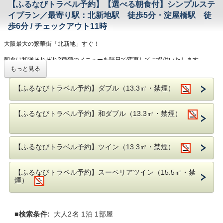
■JR東西線 北新地駅より徒歩5分
【ふるなびトラベル予約】【選べる朝食付】シンプルステ
■大阪メトロ 淀屋橋駅より徒歩6分
イプラン／最寄り駅：北新地駅 徒歩5分・淀屋橋駅 徒
■大阪メトロ 東梅田駅より徒歩10分
■JR大阪駅・阪神、阪急大阪梅田駅より徒歩13分
歩6分 / チェックアウト11時
【周辺観光スポット】
大阪最大の繁華街「北新地」すぐ！
■USJ（ユニバーサルシティ駅）約34分
■京セラドーム大阪（ドーム前千代崎駅）約31分
朝食は和洋それぞれ2種類のメニューを隔日で変更してご提供いたします。
■道頓堀（なんば駅） 約16分
※和食・洋食をお選びいただけます。
もっと見る
■大阪城ホール・大阪城公園 約30分
お部屋には高速Wi-Fi、個別空調、加湿空気清浄機を完備。
【ふるなびトラベル予約】ダブル（13.3㎡・禁煙）
寝具は『エアウィーヴ』のマットレス、掛け布団、
【駐車場について】
枕をフル装備で220室すべてに導入。
★事前電話予約要★（有料）
快適な客室での滞在、質の高い眠り、
土日祝のみ地下駐車場が事前ご予約制でご利用できます。
【ふるなびトラベル予約】和ダブル（13.3㎡・禁煙）
ライズで心ゆくまでご堪能ください！
3，000円(税込) / 1泊（15:00〜翌10:00）
平日については、周辺駐車場のご案内となります。
【添い寝のお子様について】
必ず事前にお電話でご予約をお願いいたします。
ベッド1台につき、未就学のお子様１名まで無料で添い寝可能でございます。
台数に限りがございます。満車の場合はご利用頂けません。
【ふるなびトラベル予約】ツイン（13.3㎡・禁煙）
※但し、お子様用のアメニティのご用意はございませんので予めご了承くださ
ホテル1階の駐車場は提携駐車場ではございません。
い。
ご利用頂く場合は通常料金がかかります。
【ホテル情報】
【ふるなびトラベル予約】スーペリアツイン（15.5㎡・禁
【連泊清掃について】
コンビニ徒歩1分
煙）
当館では連泊のお客様には、環境に配慮した
「エコ清掃」を行っております。
【アクセス情報】
（エコ清掃：タオル・バスマット・ ナイトウェアの
JR東西線 北新地駅より徒歩5分
交換 、アメニティの交換・補充、
大阪メトロ 淀屋橋駅より徒歩6分
■検索条件:
大人2名 1泊 1部屋
ゴミ箱内のゴミ回収、灰皿交換）
大阪メトロ 東梅田駅より徒歩10分