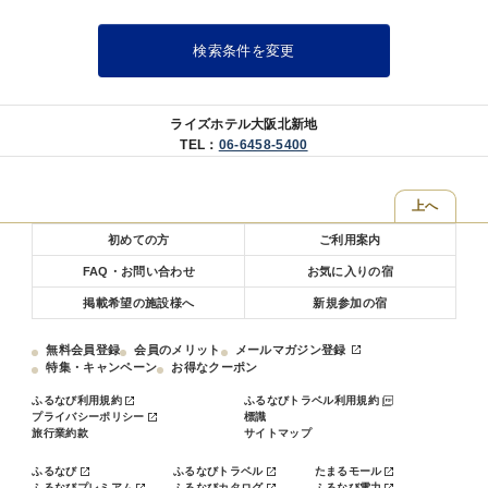
※通常清掃をご希望の方は、前日24時までに
JR大阪駅・阪神、阪急大阪梅田駅より徒歩13分
フロントへお申し付け下さい。
※お申し付けがない場合でも、
【周辺観光スポット】
検索条件を変更
3日目毎に通常清掃を行います。
USJ（ユニバーサルシティ駅）約34分
京セラドーム大阪（ドーム前千代崎駅）約31分
【宿泊税について】
道頓堀（なんば駅） 約16分
大阪府条例により、宿泊税を現地にて別途ご精算。
大阪城ホール・大阪城公園 約30分
ライズホテル大阪北新地
カップヌードルミュージアム 約43分
・チェックアウト後の物預かりに限り、お1つにつき500円／1日 を頂戴してお
TEL：
06-6458-5400
キッザニア甲子園 約35分
ります。
【駐車場について】
★事前電話予約要★（有料）
上へ
土日祝のみ地下駐車場が事前ご予約制でご利用できます。
3，000円(税込) / 1泊（15:00〜翌10:00）
初めての方
ご利用案内
平日については、周辺駐車場のご案内となります。
必ず事前にお電話でご予約をお願いいたします。
FAQ・お問い合わせ
お気に入りの宿
台数に限りがございます。満車の場合はご利用頂けません。
掲載希望の施設様へ
新規参加の宿
ホテル1階の駐車場は提携駐車場ではございません。
ご利用頂く場合は通常料金がかかります。
【連泊清掃について】
無料会員登録
会員のメリット
メールマガジン登録
当館では連泊のお客様には、環境に配慮した「エコ清掃」を行っております。
特集・キャンペーン
お得なクーポン
※通常清掃をご希望の方は、前日24時までにフロントへお申し付け下さい。
※お申し付けがない場合でも、3日目毎に通常清掃を行います。
ふるなび利用規約
ふるなびトラベル利用規約
プライバシーポリシー
標識
【宿泊税について】
旅行業約款
サイトマップ
大阪府条例により、現地にて別途ご精算。
ふるなび
ふるなびトラベル
たまるモール
・チェックアウト後の物預かりに限り、お1つにつき500円／1日 を頂戴してお
ふるなびプレミアム
ふるなびカタログ
ふるなび電力