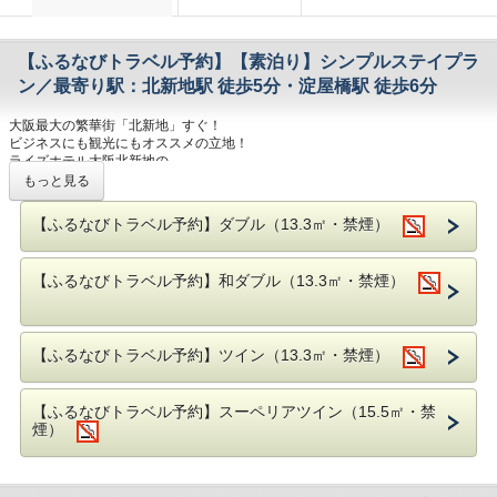
【ふるなびトラベル予約】【素泊り】シンプルステイプラ
ン／最寄り駅：北新地駅 徒歩5分・淀屋橋駅 徒歩6分
大阪最大の繁華街「北新地」すぐ！
ビジネスにも観光にもオススメの立地！
ライズホテル大阪北新地の
スタンダード素泊りプランです。
もっと見る
お部屋には高速Wi-Fi、個別空調、加湿空気清浄機を完備。
【ふるなびトラベル予約】ダブル（13.3㎡・禁煙）
寝具は『エアウィーヴ』の「マットレス」
「掛け布団」「枕」をフル装備で
220室すべてに導入。
【ふるなびトラベル予約】和ダブル（13.3㎡・禁煙）
【添い寝のお子様について】
ベッド1台につき、未就学のお子様１名まで
無料で添い寝可能でございます。
【ふるなびトラベル予約】ツイン（13.3㎡・禁煙）
※但し、お子様用のアメニティのご用意は
ございませんので予めご了承ください。
【ホテル情報】
【ふるなびトラベル予約】スーペリアツイン（15.5㎡・禁
■コンビニ徒歩1分、24時間スーパー徒歩2分
煙）
■寝具は全室「エアウィーヴ」を導入♪
【アクセス情報】