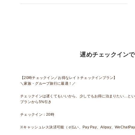
遅めチェックインで
【20時チェックイン／お得なレイトチェックインプラン】
＼家族・グループ旅行に最適！／
チェックインは遅くてもいいから、少しでもお得に泊まりたい…という方
プランから5%引き
チェックイン：20時
※キャッシュレス決済可能（ｄ払い、Pay Pay、Alipay、WeChatPa