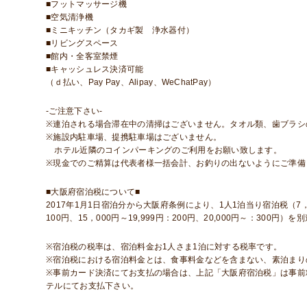
■フットマッサージ機
■空気清浄機
■ミニキッチン（タカギ製 浄水器付）
■リビングスペース
■館内・全客室禁煙
■キャッシュレス決済可能
（ｄ払い、Pay Pay、Alipay、WeChatPay）
-ご注意下さい-
※連泊される場合滞在中の清掃はございません。タオル類、歯ブラ
※施設内駐車場、提携駐車場はございません。
ホテル近隣のコインパーキングのご利用をお願い致します。
※現金でのご精算は代表者様一括会計、お釣りの出ないようにご準備
■大阪府宿泊税について■
2017年1月1日宿泊分から大阪府条例により、1人1泊当り宿泊税（7，000
100円、15，000円～19,999円：200円、20,000円～：30
※宿泊税の税率は、宿泊料金お1人さま1泊に対する税率です。
※宿泊税における宿泊料金とは、食事料金などを含まない、素泊まり
※事前カード決済にてお支払の場合は、上記「大阪府宿泊税」は事前
テルにてお支払下さい。