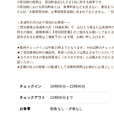
※宿泊税の税率は、宿泊料金お1人さま1泊に対する税率です。
※宿泊税における宿泊料金とは、食事料金などを含まない、素泊まり
※上記「大阪府宿泊税」は事前精算金額に含まれておりません。「大
＜未成年の方のみで宿泊のお客様へ＞
ご宿泊者様が未成年の方（18歳未満）で、おひとり様または未成年
同士の場合、親権者様に【宿泊同意書】のご提出をお願いしておりま
該当されるお客様はご連絡下さいます様、お願い申し上げます。
★最終チェックインは午後11時までとなります。それ以降のチェッ
★ご宿泊者様以外の施設内、客室への出入りは禁止させていただいて
★カラオケ付きの場合部屋名に（カラオケ付き）と記載されておりま
認ください。
★近隣の住人の皆様への配慮として深夜時間帯はお静かにお過ごしく
チェックイン
16時00分～22時00分
チェックアウト
12時00分まで
お食事
朝食なし・夕食なし