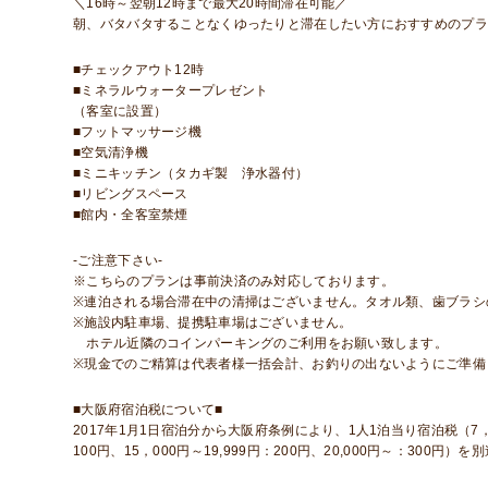
＼16時～翌朝12時まで最大20時間滞在可能／
朝、バタバタすることなくゆったりと滞在したい方におすすめのプラ
■チェックアウト12時
■ミネラルウォータープレゼント
（客室に設置）
■フットマッサージ機
■空気清浄機
■ミニキッチン（タカギ製 浄水器付）
■リビングスペース
■館内・全客室禁煙
-ご注意下さい-
※こちらのプランは事前決済のみ対応しております。
※連泊される場合滞在中の清掃はございません。タオル類、歯ブラ
※施設内駐車場、提携駐車場はございません。
ホテル近隣のコインパーキングのご利用をお願い致します。
※現金でのご精算は代表者様一括会計、お釣りの出ないようにご準備
■大阪府宿泊税について■
2017年1月1日宿泊分から大阪府条例により、1人1泊当り宿泊税（7，000
100円、15，000円～19,999円：200円、20,000円～：30