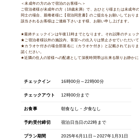
＜未成年の方のみで宿泊のお客様へ＞
ご宿泊者様が未成年の方（18歳未満）で、おひとり様または未成年
同士の場合、親権者様に【宿泊同意書】のご提出をお願いしておりま
該当されるお客様はご連絡下さいます様、お願い申し上げます。
★最終チェックインは午後11時までとなります。それ以降のチェッ
★ご宿泊者様以外の施設内、客室への出入りは禁止させていただいて
★カラオケ付きの場合部屋名に（カラオケ付き）と記載されておりま
認ください。
★近隣の住人の皆様への配慮として深夜時間帯は出来る限りお静かに
チェックイン
16時00分～22時00分
チェックアウト
12時00分まで
お食事
朝食なし・夕食なし
予約受付締切
宿泊日当日の22時まで
プラン期間
2025年6月11日～2027年1月31日