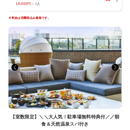
※タトゥーのあるお客様はスパのご利用をご遠慮いただいておりま
18,900円～
/人
す。
＜ご注意点＞
※料金は消費税込み価格です。
■全室禁煙です。館内1階・3階に喫煙スペースがございます。
■添い寝は有料人数1名様につき、お子様1名様（未就学児のみ）まで
となります。
■お部屋にございますナイトウェア・スリッパご着用時は、スパのみ
ご入場可能です。
その他施設は、ご入場・ご来店をお断りしております。
■ご宿泊料金は現地決済の場合、チェックイン時の前精算になりま
す。
■大阪府条例により、1人1泊あたり宿泊税（最大500円）を別途頂戴い
たします。
■1人1泊あたり150円の大阪市入湯税（小学生以下は不要）を別途頂戴
いたします。
■駐車場は有料でございます。ご予約制ではございません。
【室数限定】＼＼大人気！駐車場無料特典付／／朝
食＆天然温泉スパ付き