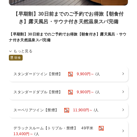
【早期割】30日前までのご予約でお得旅【朝食付
き】露天風呂・サウナ付き天然温泉スパ完備
【早期割】30日前までのご予約でお得旅【朝食付き】露天風呂・サウ
ナ付き天然温泉スパ完備
もっと見る
※※ご予約は30日前までがお得！インターネット予約限定 ご朝食付き
プラン※※
朝食
大阪ベイを望む広大なテラスと天然温泉の大浴場を備えた都市型リゾ
スタンダードツイン【禁煙】
9,900円～
/人
ートホテル。
JR大阪駅より電車で最短14分・JR桜島駅目の前・ユニバーサルシテ
ィ駅まで1駅1分で、大阪市中心部へのアクセスも便利！
スタンダードダブル【禁煙】
9,900円～
/人
訪れた瞬間から非日常へと誘う洗練された空間でホテルステイをお楽
しみください。
＜ご朝食ブッフェ＞
朝からしっかり食べて、健康的に過ごしていただきたいという思いを
スーペリアツイン【禁煙】
11,900円～
/人
込めて
約100種類の和洋メニューを豪華にラインナップ。
【レストラン】3階 Dining BRICKSIDE
デラックスルーム【トリプル・禁煙】 49平米
【営業時間】6：30～10：30（最終入店 10：00）
13,400円～
/人