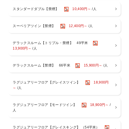
ィ駅まで1駅1分で、大阪市中心部へのアクセスも便利！
スタンダードダブル【禁煙】
10,400円～
/人
訪れた瞬間から非日常へと誘う洗練された空間でホテルステイをお楽
しみください。
＜ご朝食ブッフェ＞
朝からしっかり食べて、健康的に過ごしていただきたいという思いを
スーペリアツイン【禁煙】
12,400円～
/人
込めて
約100種類の和洋メニューを豪華にラインナップ。
【レストラン】3階 Dining BRICKSIDE
デラックスルーム【トリプル・禁煙】 49平米
【営業時間】6：30～10：30（最終入店 10：00）
13,900円～
/人
＜リバーサイドスパ＞
天然温泉の大浴場・サウナ・露天風呂完備。アメニティやタオル類も
デラックスルーム【禁煙】 66平米
15,900円～
/人
ございます。
お部屋には便利なスパバッグもご用意。客室用スリッパとナイトウェ
アご着用でお越しいただけます。
ラグジュアリーフロア【グレイスツイン】
18,900円
入浴後は木のぬくもりが感じられる開放的なスパロビーでお寛ぎくだ
～
/人
さい。
【営業時間】 14：00～24：00（最終入場23：30） / 6：00～9：
00（最終入場8：30）
ラグジュアリーフロア【モードツイン】
18,900円～
/
※営業時間は変動する場合がございます。
人
※3歳以下のお子様のご利用はご遠慮いただいております。
※異性の浴室・ロッカールームのご利用は6歳以下とさせていただい
ております。
ラグジュアリーフロア【グレイスキング】 （54平米）