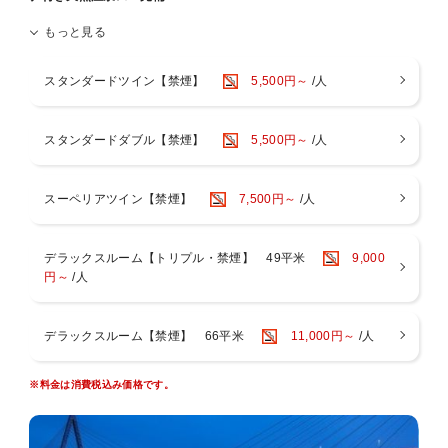
となります。
■お部屋にございますナイトウェア・スリッパご着用時は、スパのみ
もっと見る
※※ご予約は60日前までがお得！インターネット予約限定 素泊まりプ
ご入場可能です。
ラン※※
その他施設は、ご入場・ご来店をお断りしております。
スタンダードツイン【禁煙】
5,500円～
/人
■ご宿泊料金は現地決済の場合、チェックイン時の前精算になりま
大阪ベイを望む広大なテラスと天然温泉の大浴場を備えた都市型リゾ
す。
ートホテル。
■大阪府条例により、1人1泊あたり宿泊税（最大500円）を別途頂戴い
JR大阪駅より電車で最短14分・JR桜島駅目の前・ユニバーサルシテ
たします。
スタンダードダブル【禁煙】
5,500円～
/人
ィ駅まで1駅1分で、大阪市中心部へのアクセスも便利！
■1人1泊あたり150円の大阪市入湯税（小学生以下は不要）を別途頂戴
訪れた瞬間から非日常へと誘う洗練された空間でホテルステイをお楽
いたします。
しみください。
■駐車場は有料でございます。ご予約制ではございません。
スーペリアツイン【禁煙】
7,500円～
/人
＜リバーサイドスパ＞
天然温泉の大浴場・サウナ・露天風呂完備。アメニティやタオル類も
ございます。
デラックスルーム【トリプル・禁煙】 49平米
9,000
お部屋には便利なスパバッグもご用意。客室用スリッパとナイトウェ
円～
/人
アご着用でお越しいただけます。
入浴後は木のぬくもりが感じられる開放的なスパロビーでお寛ぎくだ
さい。
デラックスルーム【禁煙】 66平米
11,000円～
/人
【営業時間】 14：00～24：00（最終入場23：30） / 6：00～9：
00（最終入場8：30）
※営業時間は変動する場合がございます。
※料金は消費税込み価格です。
※3歳以下のお子様のご利用はご遠慮いただいております。
※異性の浴室・ロッカールームのご利用は6歳以下とさせていただい
ております。