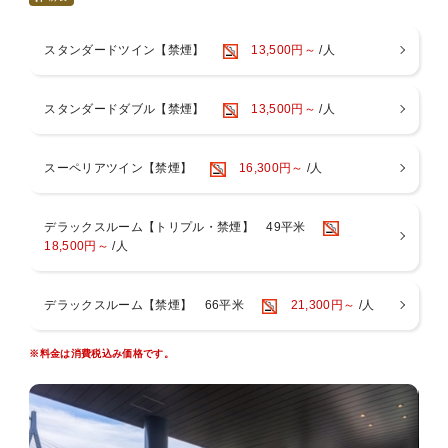
訪れた瞬間から非日常へと誘う洗練された空間でホテルステイを
お楽しみください♪
スタンダードツイン【禁煙】
13,500円～
/人
≪ご朝食ブッフェ≫
朝からしっかり食べて、健康的に過ごしていただきたいという思
スタンダードダブル【禁煙】
13,500円～
/人
いを込めて
約100種類の和洋メニューを豪華にラインナップ。
スーペリアツイン【禁煙】
16,300円～
/人
【レストラン】3階 Dining BRICKSIDE
【営業時間】6：30〜10：30（最終入店 10：00）
デラックスルーム【トリプル・禁煙】 49平米
≪リバーサイドスパ≫
18,500円～
/人
天然温泉の大浴場・サウナ・露天風呂完備。アメニティやタオル
類もございます。
お部屋には便利なスパバッグもご用意。客室用スリッパとナイト
デラックスルーム【禁煙】 66平米
21,300円～
/人
ウェアご着用でお越しいただけます。
入浴後は木のぬくもりが感じられる開放的なスパロビーでお寛ぎ
※料金は消費税込み価格です。
ください。
【営業時間】 14：00〜24：00（最終入場23：30） / 6：00〜9：
00（最終入場8：30）
※営業時間は変動する場合がございます。
※3歳以下のお子様のご利用はご遠慮いただいております。