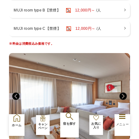
〇無印良品のフード・アメニティもご用意いたします。
菓子/おつまみ/ドリンクなど
MUJI room type B【禁煙】
12,000円～
/人
シャンプー/コンディショナー/ボディソープ/クレンジング/洗顔フォー
ム/化粧水/乳液/入浴剤 など
※ 商品は季節により変動する場合がございます。
MUJI room type C【禁煙】
12,000円～
/人
※ 添い寝のお子様は対象外でございます。
一般客室と同タイプのお子様用アメニティセットをご準備いたしま
す。
※料金は消費税込み価格です。
〇天然温泉スパ【3階 RIVERSIDE SPA】は滞在中何度でもご利用い
ただけます。
天然温泉の大浴場・サウナ・露天風呂完備。アメニティやタオル類も
ございます。
【営業時間】 14：00～24：00（最終入場23：30） / 6：00～9：
00（最終入場8：30）
※営業時間は変動する場合がございます。
※3歳以下のお子様のご利用はご遠慮いただいております。
※異性の浴室・ロッカールームのご利用は6歳以下とさせていただい
ております。
※タトゥーのあるお客様はスパのご利用をご遠慮いただいておりま
す。
＜ご注意点＞
■館内1階・3階に喫煙スペースがございます。