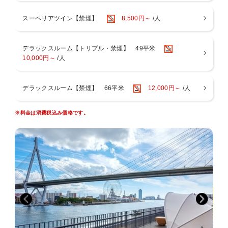
訪れた瞬間から非日常へと誘う洗練された空間でホテルステイをお楽
しみください。
スーペリアツイン【禁煙】
8,500円～
/人
＜リバーサイドスパ＞
天然温泉の大浴場・サウナ・露天風呂完備。アメニティやタオル類も
ございます。
デラックスルーム【トリプル・禁煙】 49平米
お部屋には便利なスパバッグもご用意。客室用スリッパとナイトウェ
10,000円～
/人
アご着用でお越しいただけます。
入浴後は木のぬくもりが感じられる開放的なスパロビーでお寛ぎくだ
さい。
デラックスルーム【禁煙】 66平米
12,000円～
/人
【営業時間】 14：00～24：00（最終入場23：30） / 6：00～9：
00（最終入場8：30）
※営業時間は変動する場合がございます。
※料金は消費税込み価格です。
※3歳以下のお子様のご利用はご遠慮いただいております。
※異性の浴室・ロッカールームのご利用は6歳以下とさせていただい
ております。
※タトゥーのあるお客様はスパのご利用をご遠慮いただいておりま
す。
＜ご注意点＞
■全室禁煙です。館内1階・3階に喫煙スペースがございます。
■添い寝は有料人数1名様につき、お子様1名様（未就学児のみ）まで
となります。
■お部屋にございますナイトウェア・スリッパご着用時は、スパのみ
ご入場可能です。