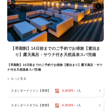
■添い寝は有料人数1名様につき、お子様1名様（未就学児のみ）まで
となります。
■お部屋にございますナイトウェア・スリッパご着用時は、スパのみ
ご入場可能です。
その他施設は、ご入場・ご来店をお断りしております。
■ご宿泊料金は現地決済の場合、チェックイン時の前精算になりま
す。
■大阪府条例により、1人1泊あたり宿泊税（最大500円）を別途頂戴い
たします。
■1人1泊あたり150円の大阪市入湯税（小学生以下は不要）を別途頂戴
【早期割】14日前までのご予約でお得旅【素泊ま
いたします。
り】露天風呂・サウナ付き天然温泉スパ完備
■駐車場は有料でございます。ご予約制ではございません。
【早期割】14日前までのご予約でお得旅【素泊まり】露天風呂・サウ
ナ付き天然温泉スパ完備
もっと見る
※※ご予約は14日前までがお得！インターネット予約限定 早期割素泊
まりプラン※※
スタンダードツイン【禁煙】
6,500円～
/人
大阪ベイを望む広大なテラスと天然温泉の大浴場を備えた都市型リゾ
ートホテル。
JR大阪駅より電車で最短14分・JR桜島駅目の前・ユニバーサルシテ
スタンダードダブル【禁煙】
6,500円～
/人
ィ駅まで1駅1分で、大阪市中心部へのアクセスも便利！