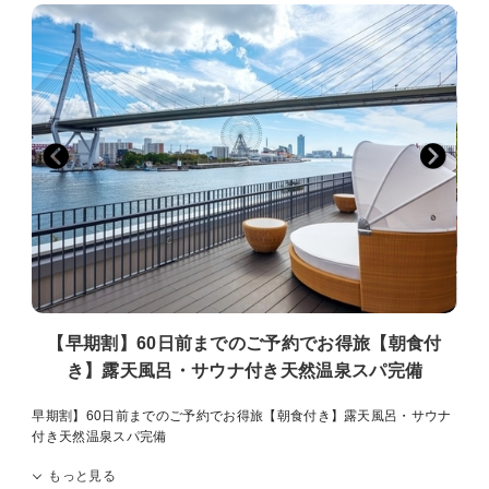
【早期割】60日前までのご予約でお得旅【朝食付
き】露天風呂・サウナ付き天然温泉スパ完備
早期割】60日前までのご予約でお得旅【朝食付き】露天風呂・サウナ
付き天然温泉スパ完備
もっと見る
※※ご予約は60日前までがお得！インターネット予約限定 早期割ご朝