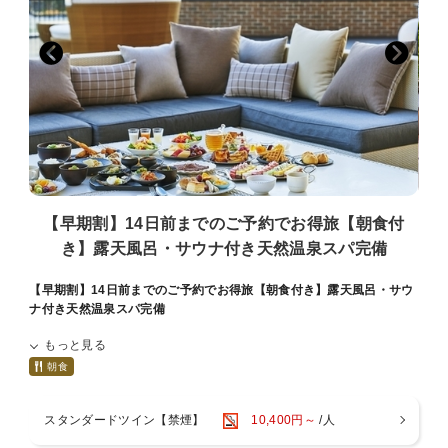
■ご宿泊料金は現地決済の場合、チェックイン時の前精算になりま
す。
■大阪府条例により、1人1泊あたり宿泊税（最大500円）を別途頂戴い
たします。
■1人1泊あたり150円の大阪市入湯税（小学生以下は不要）を別途頂戴
いたします。
■駐車場は有料でございます。ご予約制ではございません。
閉
【早期割】14日前までのご予約でお得旅【朝食付
き】露天風呂・サウナ付き天然温泉スパ完備
【早期割】14日前までのご予約でお得旅【朝食付き】露天風呂・サウ
ナ付き天然温泉スパ完備
もっと見る
※※ご予約は14日前までがお得！インターネット予約限定 ご朝食付き
プラン※※
朝食
大阪ベイを望む広大なテラスと天然温泉の大浴場を備えた都市型リゾ
スタンダードツイン【禁煙】
10,400円～
/人
ートホテル。
JR大阪駅より電車で最短14分・JR桜島駅目の前・ユニバーサルシテ