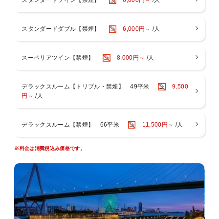
大阪ベイを望む広大なテラスと天然温泉の大浴場を備えた都市型リゾ
ートホテル。
JR大阪駅より電車で最短14分・JR桜島駅目の前・ユニバーサルシテ
スタンダードダブル【禁煙】
6,000円～
/人
ィ駅まで1駅1分で、大阪市中心部へのアクセスも便利！
訪れた瞬間から非日常へと誘う洗練された空間でホテルステイをお楽
しみください。
スーペリアツイン【禁煙】
8,000円～
/人
＜リバーサイドスパ＞
天然温泉の大浴場・サウナ・露天風呂完備。アメニティやタオル類も
ございます。
デラックスルーム【トリプル・禁煙】 49平米
9,500
お部屋には便利なスパバッグもご用意。客室用スリッパとナイトウェ
円～
/人
アご着用でお越しいただけます。
入浴後は木のぬくもりが感じられる開放的なスパロビーでお寛ぎくだ
さい。
デラックスルーム【禁煙】 66平米
11,500円～
/人
【営業時間】 14：00～24：00（最終入場23：30） / 6：00～9：
00（最終入場8：30）
※営業時間は変動する場合がございます。
※料金は消費税込み価格です。
※3歳以下のお子様のご利用はご遠慮いただいております。
※異性の浴室・ロッカールームのご利用は6歳以下とさせていただい
ております。
※タトゥーのあるお客様はスパのご利用をご遠慮いただいておりま
す。
＜ご注意点＞
■全室禁煙です。館内1階・3階に喫煙スペースがございます。