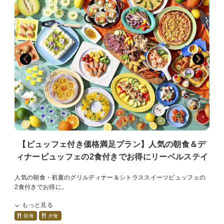
■大阪府条例により、1人1泊あたり宿泊税（最大500円）を別途頂戴い
たします。
■1人1泊あたり150円の大阪市入湯税（小学生以下は不要）を別途頂戴
いたします。
【ビュッフェ付き価格満足プラン】人気の朝食＆デ
ィナービュッフェの2食付きでお得にリーベルステイ
人気の朝食・初夏のグリルディナー＆シトラススイーツビュッフェの
2食付きでお得に。
天然温泉スパも楽しめる季節限定プラン
もっと見る
【宿泊対象期間】2026年5月15日（金）～2026年7月16日（木）
朝食
夕食