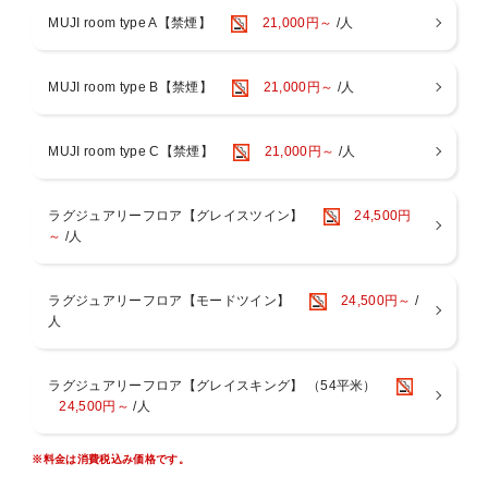
約100種類の和洋メニューを豪華にラインナップ。
MUJI room type A【禁煙】
21,000円～
/人
【レストラン】3階 Dining BRICKSIDE
【営業時間】7：00～10：30（最終入店 10：00）
MUJI room type B【禁煙】
21,000円～
/人
〇天然温泉スパ【3階 RIVERSIDE SPA】は滞在中何度でもご利用い
ただけます。
天然温泉の大浴場・サウナ・露天風呂完備。アメニティやタオル類も
MUJI room type C【禁煙】
21,000円～
/人
ございます。
【営業時間】 14：00～24：00（最終入場23：30） / 6：00～9：
00（最終入場8：30）
ラグジュアリーフロア【グレイスツイン】
24,500円
※営業時間は変動する場合がございます。
～
/人
※3歳以下のお子様のご利用はご遠慮いただいております。
※異性の浴室・ロッカールームのご利用は6歳以下とさせていただい
ております。
※タトゥーのあるお客様はスパのご利用をご遠慮いただいておりま
ラグジュアリーフロア【モードツイン】
24,500円～
/
す。
人
ラグジュアリーフロア【グレイスキング】 （54平米）
24,500円～
/人
※料金は消費税込み価格です。