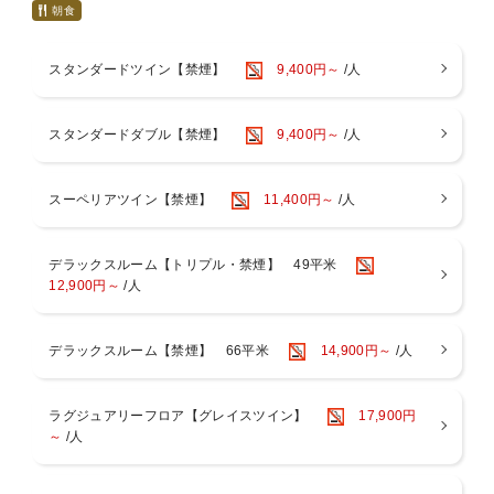
食付きプラン※※
朝食
大阪ベイを望む広大なテラスと天然温泉の大浴場を備えた都市型リゾ
スタンダードツイン【禁煙】
9,400円～
/人
ートホテル。
JR大阪駅より電車で最短14分・JR桜島駅目の前・ユニバーサルシテ
ィ駅まで1駅1分で、大阪市中心部へのアクセスも便利！
スタンダードダブル【禁煙】
9,400円～
/人
訪れた瞬間から非日常へと誘う洗練された空間でホテルステイをお楽
しみください。
＜ご朝食ブッフェ＞
朝からしっかり食べて、健康的に過ごしていただきたいという思いを
スーペリアツイン【禁煙】
11,400円～
/人
込めて
約100種類の和洋メニューを豪華にラインナップ。
【レストラン】3階 Dining BRICKSIDE
デラックスルーム【トリプル・禁煙】 49平米
【営業時間】6：30～10：30（最終入店 10：00）
12,900円～
/人
＜リバーサイドスパ＞
天然温泉の大浴場・サウナ・露天風呂完備。アメニティやタオル類も
デラックスルーム【禁煙】 66平米
14,900円～
/人
ございます。
お部屋には便利なスパバッグもご用意。客室用スリッパとナイトウェ
アご着用でお越しいただけます。
ラグジュアリーフロア【グレイスツイン】
17,900円
入浴後は木のぬくもりが感じられる開放的なスパロビーでお寛ぎくだ
～
/人
さい。
【営業時間】 14：00～24：00（最終入場23：30） / 6：00～9：
00（最終入場8：30）