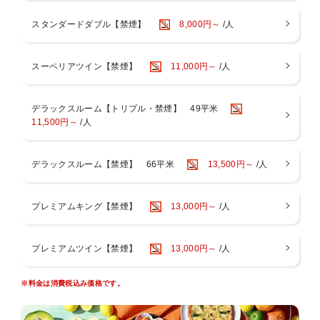
利用いただけます。
ご入場可能です。
※チェックアウト日は出庫されたタイミングで無料特典終了となりま
その他施設は、ご入場・ご来店をお断りしております。
スタンダードダブル【禁煙】
8,000円～
/人
す。
■ご宿泊料金は現地決済の場合、チェックイン時の前精算になりま
※駐車場のご予約は承っておりません。
す。
●天然温泉スパ【3階 RIVERSIDE SPA】は滞在中何度でもご利用いた
■大阪府条例により、1人1泊あたり宿泊税（最大500円）を別途頂戴い
スーペリアツイン【禁煙】
11,000円～
/人
だけます。
たします。
【営業時間】14：00～24：00（最終入場23：30）/ 6：00～9：
■1人1泊あたり150円の大阪市入湯税（小学生以下は不要）を別途頂戴
00（最終入場8：30）
いたします。
デラックスルーム【トリプル・禁煙】 49平米
※営業時間は季節により変動する場合がございます。
■駐車場は有料でございます。ご予約制ではございません。
11,500円～
/人
※3歳以下のお子様のご利用はご遠慮いただいております。
※異性の浴室・ロッカールームのご利用は6歳以下とさせていただい
ております。
デラックスルーム【禁煙】 66平米
13,500円～
/人
※タトゥーのあるお客様はスパのご利用をご遠慮いただいておりま
す。
＜ご注意点＞
プレミアムキング【禁煙】
13,000円～
/人
■全室禁煙です。館内1回・3階に喫煙スペースがございます。
■添い寝はベッド1台につき1名様（未就学児のみ）のご利用が可能で
す。※有料人数を超える添い寝は不可
プレミアムツイン【禁煙】
13,000円～
/人
■お部屋にございますナイトウェア・スリッパご着用時は、スパのみ
ご入場可能です。
※料金は消費税込み価格です。
その他施設は、ご入場・ご来店をお断りしております。
■ご宿泊料金は現地決済の場合、チェックイン時の前精算になりま
す。