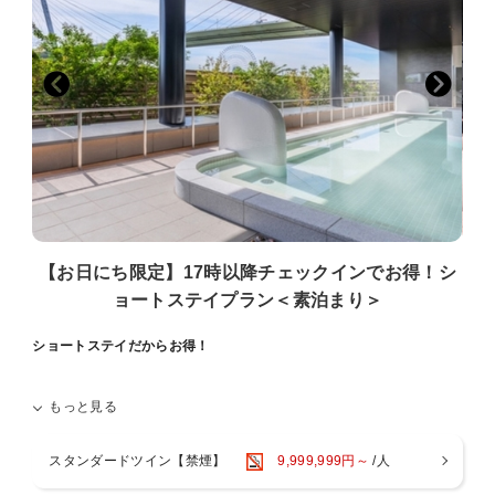
※異性の浴室・ロッカールームのご利用は6歳以下とさせていた
だいております。
※タトゥーのあるお客様はスパのご利用をご遠慮いただいており
ます。
≪ご注意点≫
■全室禁煙です。館内1階・3階に喫煙スペースがございます。
■添い寝は有料人数1名様につき、お子様1名様（未就学児のみ）
までとなります。
■お部屋にございますナイトウェア・スリッパご着用時は、スパ
のみご入場可能です。
その他施設は、ご入場・ご来店をお断りしております。
【お日にち限定】17時以降チェックインでお得！シ
■ご宿泊料金は現地決済の場合、チェックイン時の前精算になり
ョートステイプラン＜素泊まり＞
ます。
■大阪府条例により、1人1泊あたり宿泊税（最大500円）を別途
ショートステイだからお得！
頂戴いたします。
■1人1泊あたり150円の大阪市入湯税（小学生以下は不要）を別
今夜はここで決まり！
もっと見る
途頂戴いたします。
17時以降チェックインのショートステイプラン！
■駐車場は有料でございます。ご予約制ではございません。
滞在時間が短い分、通常よりお得にご宿泊いただけます。
スタンダードツイン【禁煙】
9,999,999円～
/人
大阪観光やテーマパークでたっぷり遊びたい方は必見です！