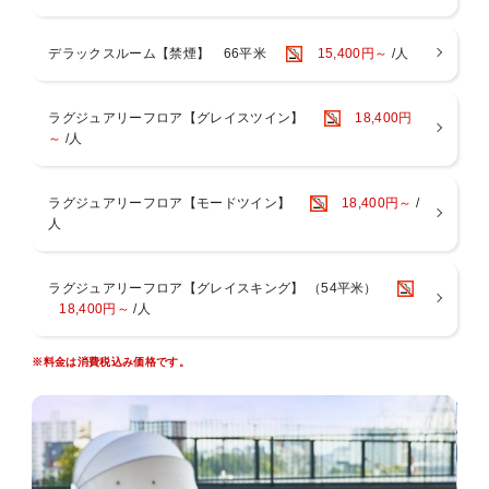
＜リバーサイドスパ＞
天然温泉の大浴場・サウナ・露天風呂完備。アメニティやタオル類も
デラックスルーム【禁煙】 66平米
15,400円～
/人
ございます。
お部屋には便利なスパバッグもご用意。客室用スリッパとナイトウェ
アご着用でお越しいただけます。
ラグジュアリーフロア【グレイスツイン】
18,400円
入浴後は木のぬくもりが感じられる開放的なスパロビーでお寛ぎくだ
～
/人
さい。
【営業時間】 14：00～24：00（最終入場23：30） / 6：00～9：
00（最終入場8：30）
ラグジュアリーフロア【モードツイン】
18,400円～
/
※営業時間は変動する場合がございます。
人
※3歳以下のお子様のご利用はご遠慮いただいております。
※異性の浴室・ロッカールームのご利用は6歳以下とさせていただい
ております。
ラグジュアリーフロア【グレイスキング】 （54平米）
※タトゥーのあるお客様はスパのご利用をご遠慮いただいておりま
18,400円～
/人
す。
＜ご注意点＞
※料金は消費税込み価格です。
■全室禁煙です。館内1階・3階に喫煙スペースがございます。
■添い寝は有料人数1名様につき、お子様1名様（未就学児のみ）まで
となります。
■お部屋にございますナイトウェア・スリッパご着用時は、スパのみ
ご入場可能です。
その他施設は、ご入場・ご来店をお断りしております。