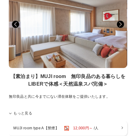
【素泊まり】MUJI room 無印良品のある暮らしを
LIBERで体感＜天然温泉スパ完備＞
無印良品と共に今までにない滞在体験をご提供いたします。
LIBER HOTEL に 新たな客室 「MUJI room」 が誕生。
もっと見る
無印良品と共に今までにない滞在体験をご提供いたします。
「MUJI room」は全4タイプ。旅のスタイルにあわせて、お選びくだ
MUJI room type A【禁煙】
12,000円～
/人
さい。