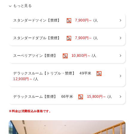
JR大阪駅より電車で最短14分・JR桜島駅目の前・ユニバーサル
もっと見る
シティ駅まで1駅1分で、大阪市中心部へのアクセスも便利！
訪れた瞬間から非日常へと誘う洗練された空間でホテルステイを
スタンダードツイン【禁煙】
7,900円～
/人
お楽しみください♪
スタンダードダブル【禁煙】
7,900円～
/人
≪リバーサイドスパ≫
天然温泉の大浴場・サウナ・露天風呂完備。アメニティやタオル
類もございます。
スーペリアツイン【禁煙】
10,800円～
/人
お部屋には便利なスパバッグもご用意。客室用スリッパとナイト
ウェアご着用でお越しいただけます。
入浴後は木のぬくもりが感じられる開放的なスパロビーでお寛ぎ
デラックスルーム【トリプル・禁煙】 49平米
ください。
12,900円～
/人
【営業時間】 14：00〜24：00（最終入場23：30） / 6：00〜9：
00（最終入場8：30）
※営業時間は変動する場合がございます。
デラックスルーム【禁煙】 66平米
15,800円～
/人
※3歳以下のお子様のご利用はご遠慮いただいております。
※異性の浴室・ロッカールームのご利用は6歳以下とさせていた
※料金は消費税込み価格です。
だいております。
※タトゥーのあるお客様はスパのご利用をご遠慮いただいており
ます。