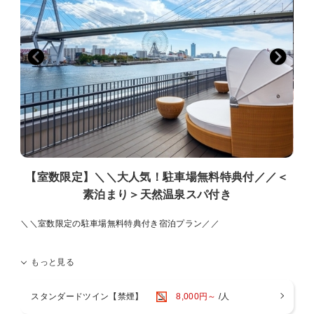
※混雑状況により、待ち時間が発生する可能性がございます。
＜リバーサイドスパ＞
天然温泉の大浴場・サウナ・露天風呂完備。アメニティやタオル類も
ございます。お部屋には便利なスパバッグもご用意。客室用スリッパ
とナイトウェアご着用でお越しいただけます。
入浴後は木のぬくもりが感じられる開放的なスパロビーでお寛ぎくだ
さい。
【営業時間】 17：00～24：00（最終入場23：30） / 6：00～9：
00（最終入場8：30）
※営業時間は変動する場合がございます。
※3歳以下のお子様のご利用はご遠慮いただいております。
※異性の浴室・ロッカールームのご利用は6歳以下とさせていただい
【室数限定】＼＼大人気！駐車場無料特典付／／＜
ております。
素泊まり＞天然温泉スパ付き
※タトゥーのあるお客様はスパのご利用をご遠慮いただいておりま
す。
＼＼室数限定の駐車場無料特典付き宿泊プラン／／
（天然温泉は加温あり・加水なし・循環ろ過装置使用
駐車場ご利用料金が「通常：1泊1台3,000円」を無料にしちゃいま
＜ご注意点＞
もっと見る
す！！
■全室禁煙です。館内1階・3階に喫煙スペースがございます。
※ご到着時にフロントで必ず駐車券をご提示ください。
■添い寝は有料人数1名様につき、お子様1名様（未就学児のみ）まで
※2台目以降のご利用は通常料金となります。
となります。
スタンダードツイン【禁煙】
8,000円～
/人
※チェックイン日の0：00から最長チェックアウト日の23：59までご
■お部屋にございますナイトウェア・スリッパご着用時は、スパのみ