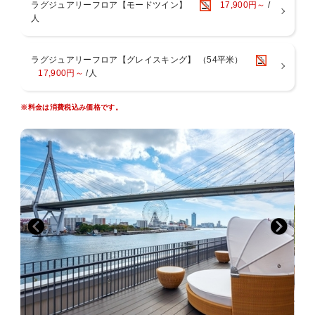
ラグジュアリーフロア【モードツイン】
17,900円～
/
※営業時間は変動する場合がございます。
人
※3歳以下のお子様のご利用はご遠慮いただいております。
※異性の浴室・ロッカールームのご利用は6歳以下とさせていただい
ております。
ラグジュアリーフロア【グレイスキング】 （54平米）
※タトゥーのあるお客様はスパのご利用をご遠慮いただいておりま
17,900円～
/人
す。
＜ご注意点＞
※料金は消費税込み価格です。
■全室禁煙です。館内1階・3階に喫煙スペースがございます。
■添い寝は有料人数1名様につき、お子様1名様（未就学児のみ）まで
となります。
■お部屋にございますナイトウェア・スリッパご着用時は、スパのみ
ご入場可能です。
その他施設は、ご入場・ご来店をお断りしております。
■ご宿泊料金は現地決済の場合、チェックイン時の前精算になりま
す。
■大阪府条例により、1人1泊あたり宿泊税（最大500円）を別途頂戴い
たします。
■1人1泊あたり150円の大阪市入湯税（小学生以下は不要）を別途頂戴
いたします。
■駐車場は有料でございます。ご予約制ではございません。