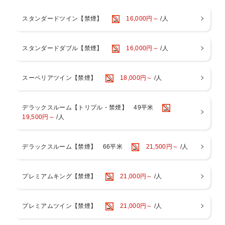
＜ご夕食ビュッフェ＞
初夏にふさわしい軽やかで爽やかな料理や香ばしいグリルメニュー、
スタンダードツイン【禁煙】
16,000円～
/人
柑橘を使ったスイーツなど、約60種のメニューをご用意！
さらに、お子さま向けメニューや体験型のスイーツコーナーも充実。
初夏の彩り豊かな味わいを心ゆくまでご堪能いただけます。
スタンダードダブル【禁煙】
16,000円～
/人
食べ放題＋ソフトドリンク飲み放題（制限時間120分制）
【レストラン】3階「Dining BRICKSIDE」
【営業時間】17：00～21：30
スーペリアツイン【禁煙】
18,000円～
/人
※19：30までのご入店をおすすめいたします。
※アルコール・ノンアルコールは別途料金が発生いたします。
デラックスルーム【トリプル・禁煙】 49平米
※添い寝のお子様（4～6歳の未就学児）のお食事代は含まれておりま
19,500円～
/人
せんので、当日レストランで追加精算が発生いたします。（3歳以下
無料）
※写真はイメージです。メニューの詳細は当館公式ホームページより
デラックスルーム【禁煙】 66平米
21,500円～
/人
ご確認くださいませ。
※ご希望のお時間に承ることができない場合は、お電話またはメール
でご連絡差し上げます。
プレミアムキング【禁煙】
21,000円～
/人
■お問い合わせ先【レストラン予約TEL：06-6462-2222】
＜ご朝食ビュッフェ＞
プレミアムツイン【禁煙】
21,000円～
/人
朝からしっかり食べて、健康的に過ごしていただきたいという思いを
込めて