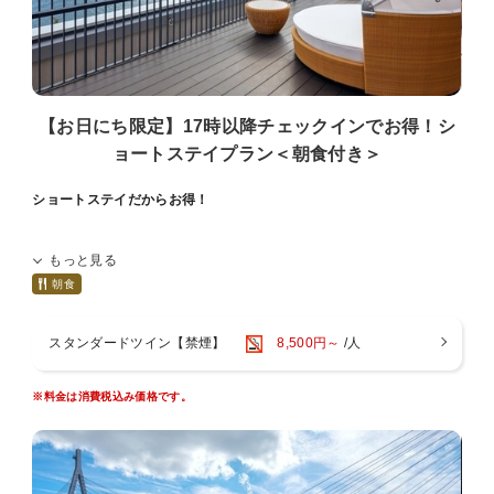
その他施設は、ご入場・ご来店をお断りしております。
■ご宿泊料金は現地決済の場合、チェックイン時の前精算になりま
す。
■大阪府条例により、1人1泊あたり宿泊税（最大500円）を別途頂戴い
たします。
■1人1泊あたり150円の大阪市入湯税（小学生以下は不要）を別途頂戴
【お日にち限定】17時以降チェックインでお得！シ
いたします。
ョートステイプラン＜朝食付き＞
■駐車場は有料でございます。ご予約制ではございません。
ショートステイだからお得！
今夜はここで決まり！
もっと見る
17時以降チェックインのショートステイプラン！
朝食
滞在時間が短い分、通常よりお得にご宿泊いただけます。
大阪観光やテーマパークでたっぷり遊びたい方は必見です！
スタンダードツイン【禁煙】
8,500円～
/人
※こちらのプランは1泊限定の受付でございます。
※お荷物のお預かりは17時以前からも承ります。フロントまでお越し
※料金は消費税込み価格です。
ください。
＜ご朝食について＞
【レストラン】3階 Dining BRICKSIDE
【営業時間】6：30～10：30（最終入店 10：00）
※営業時間は変更になる場合がございます。