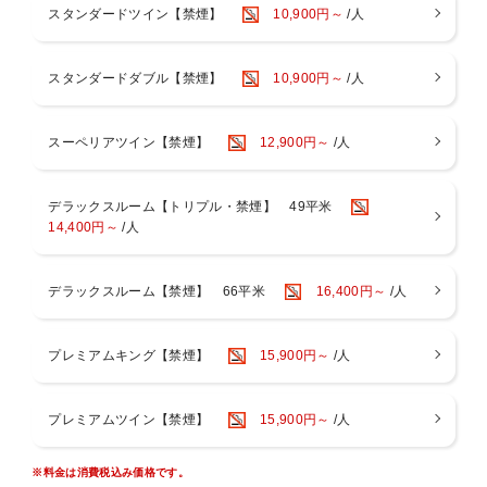
スタンダードツイン【禁煙】
10,900円～
/人
≪ご朝食ブッフェ≫
朝からしっかり食べて、健康的に過ごしていただきたいという思
スタンダードダブル【禁煙】
10,900円～
/人
いを込めて
約100種類の和洋メニューを豪華にラインナップ。
スーペリアツイン【禁煙】
12,900円～
/人
【レストラン】3階 Dining BRICKSIDE
【営業時間】6：30〜10：30（最終入店 10：00）
デラックスルーム【トリプル・禁煙】 49平米
≪リバーサイドスパ≫
14,400円～
/人
天然温泉の大浴場・サウナ・露天風呂完備。アメニティやタオル
類もございます。
お部屋には便利なスパバッグもご用意。客室用スリッパとナイト
デラックスルーム【禁煙】 66平米
16,400円～
/人
ウェアご着用でお越しいただけます。
入浴後は木のぬくもりが感じられる開放的なスパロビーでお寛ぎ
ください。
プレミアムキング【禁煙】
15,900円～
/人
【営業時間】 14：00〜24：00（最終入場23：30） / 6：00〜9：
00（最終入場8：30）
※営業時間は変動する場合がございます。
プレミアムツイン【禁煙】
15,900円～
/人
※3歳以下のお子様のご利用はご遠慮いただいております。
※異性の浴室・ロッカールームのご利用は6歳以下とさせていた
※料金は消費税込み価格です。
だいております。