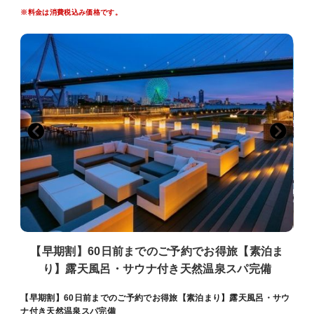
※こちらのプランは1泊限定の受付でございます。
※料金は消費税込み価格です。
※お荷物のお預かりは17時以前からも承ります。フロントまでお越し
ください。
＜リバーサイドスパ＞
天然温泉の大浴場・サウナ・露天風呂完備。アメニティやタオル類も
ございます。
お部屋には便利なスパバッグもご用意。客室用スリッパとナイトウェ
アご着用でお越しいただけます。
入浴後は木のぬくもりが感じられる開放的なスパロビーでお寛ぎくだ
さい。
【営業時間】 17：00～24：00（最終入場23：30） / 6：00～9：
00（最終入場8：30）
※営業時間は変動する場合がございます。
※3歳以下のお子様のご利用はご遠慮いただいております。
※異性の浴室・ロッカールームのご利用は6歳以下とさせていただい
ております。
※タトゥーのあるお客様はスパのご利用をご遠慮いただいておりま
す。
【早期割】60日前までのご予約でお得旅【素泊ま
（天然温泉は加温あり・加水なし・循環ろ過装置使用
り】露天風呂・サウナ付き天然温泉スパ完備
＜ご注意点＞
■全室禁煙です。館内1階・3階に喫煙スペースがございます。
【早期割】60日前までのご予約でお得旅【素泊まり】露天風呂・サウ
■添い寝は有料人数1名様につき、お子様1名様（未就学児のみ）まで
ナ付き天然温泉スパ完備