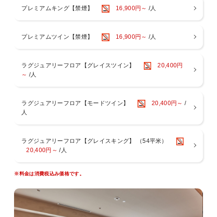
※3歳以下のお子様のご利用はご遠慮いただいております。
プレミアムキング【禁煙】
16,900円～
/人
※異性の浴室・ロッカールームのご利用は6歳以下とさせていただい
ております。
※タトゥーのあるお客様はスパのご利用をご遠慮いただいておりま
プレミアムツイン【禁煙】
16,900円～
/人
す。
＜ご注意点＞
ラグジュアリーフロア【グレイスツイン】
20,400円
■全室禁煙です。館内1回・3階に喫煙スペースがございます。
～
/人
■添い寝はベッド1台につき1名様（未就学児のみ）のご利用が可能で
す。※有料人数を超える添い寝は不可
■お部屋にございますナイトウェア・スリッパご着用時は、スパのみ
ラグジュアリーフロア【モードツイン】
20,400円～
/
ご入場可能です。
人
その他施設は、ご入場・ご来店をお断りしております。
■ご宿泊料金は現地決済の場合、チェックイン時の前精算になりま
す。
ラグジュアリーフロア【グレイスキング】 （54平米）
■大阪府条例により、1人1泊あたり宿泊税（最大500円）を別途頂戴い
20,400円～
/人
たします。
■1人1泊あたり150円の大阪市入湯税（小学生以下は不要）を別途頂戴
いたします。
※料金は消費税込み価格です。