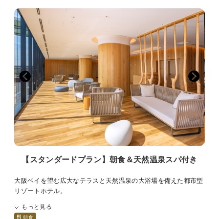
※タトゥーのあるお客様はスパのご利用をご遠慮いただいており
ます。
≪ご注意点≫
■全室禁煙です。館内1階・3階に喫煙スペースがございます。
■添い寝は有料人数1名様につき、お子様1名様（未就学児のみ）
までとなります。
■お部屋にございますナイトウェア・スリッパご着用時は、スパ
のみご入場可能です。
その他施設は、ご入場・ご来店をお断りしております。
■ご宿泊料金は現地決済の場合、チェックイン時の前精算になり
ます。
■大阪府条例により、1人1泊あたり宿泊税（最大500円）を別途
頂戴いたします。
■1人1泊あたり150円の大阪市入湯税（小学生以下は不要）を別
【スタンダードプラン】朝食＆天然温泉スパ付き
途頂戴いたします。
■駐車場は有料でございます。ご予約制ではございません。
大阪ベイを望む広大なテラスと天然温泉の大浴場を備えた都市型
リゾートホテル。
JR大阪駅より電車で最短14分・JR桜島駅目の前・ユニバーサル
もっと見る
シティ駅まで1駅1分で、大阪市中心部へのアクセスも便利！
朝食