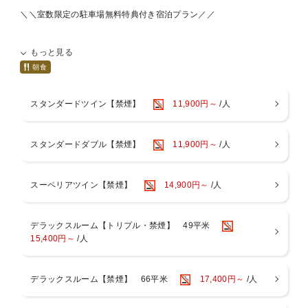
＼＼室数限定の駐車場無料特典付き宿泊プラン／／
駐車場ご利用料金「通常：1泊1台3,000円」を無料にしちゃいま
もっと見る
す！！
※ご到着時にフロントで必ず駐車券をご提示ください。
朝食
※2台目以降のご利用は通常料金となります。
※チェックイン日の0：00から最長チェックアウト日の23：59までご
スタンダードツイン【禁煙】
11,900円～
/人
利用いただけます。
※チェックアウト日は出庫されたタイミングで無料特典終了となりま
す。
スタンダードダブル【禁煙】
11,900円～
/人
※駐車場のご予約は承っておりません。
●ご朝食の営業について
【レストラン】3階 Dining BRICKSIDE
スーペリアツイン【禁煙】
14,900円～
/人
【営業時間】6：30～10：30（L.O 10：00）
※営業時間は変更になる場合がございます。
※混雑状況により、待ち時間が発生する可能性がございます。
デラックスルーム【トリプル・禁煙】 49平米
15,400円～
/人
●天然温泉スパ【3階 RIVERSIDE SPA】は滞在中何度でもご利用いた
だけます。
【営業時間】14：00～24：00（最終入場23：30）/ 6：00～9：
デラックスルーム【禁煙】 66平米
17,400円～
/人
00（最終入場8：30）
※営業時間は季節により変動する場合がございます。