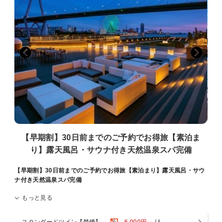
※タトゥーのあるお客様はスパのご利用をご遠慮いただいておりま
す。
＜ご注意点＞
■全室禁煙です。館内1階・3階に喫煙スペースがございます。
■添い寝は有料人数1名様につき、お子様1名様（未就学児のみ）まで
となります。
■お部屋にございますナイトウェア・スリッパご着用時は、スパのみ
ご入場可能です。
その他施設は、ご入場・ご来店をお断りしております。
■ご宿泊料金は現地決済の場合、チェックイン時の前精算になりま
す。
■大阪府条例により、1人1泊あたり宿泊税（最大500円）を別途頂戴い
たします。
■1人1泊あたり150円の大阪市入湯税（小学生以下は不要）を別途頂戴
【早期割】30日前までのご予約でお得旅【素泊ま
いたします。
り】露天風呂・サウナ付き天然温泉スパ完備
■駐車場は有料でございます。ご予約制ではございません。
【早期割】30日前までのご予約でお得旅【素泊まり】露天風呂・サウ
ナ付き天然温泉スパ完備
もっと見る
※※ご予約は30日前までがお得！インターネット予約限定 早期割素泊
まりプラン※※
スタンダードツイン【禁煙】
6,000円～
/人