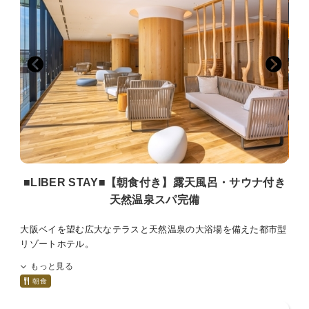
≪ご注意点≫
■全室禁煙です。館内1階・3階に喫煙スペースがございます。
■添い寝は有料人数1名様につき、お子様1名様（未就学児のみ）
までとなります。
■お部屋にございますナイトウェア・スリッパご着用時は、スパ
のみご入場可能です。
その他施設は、ご入場・ご来店をお断りしております。
■ご宿泊料金は現地決済の場合、チェックイン時の前精算になり
ます。
■大阪府条例により、1人1泊あたり宿泊税（最大500円）を別途
頂戴いたします。
■1人1泊あたり150円の大阪市入湯税（小学生以下は不要）を別
■LIBER STAY■【朝食付き】露天風呂・サウナ付き
途頂戴いたします。
天然温泉スパ完備
■駐車場は有料でございます。ご予約制ではございません。
大阪ベイを望む広大なテラスと天然温泉の大浴場を備えた都市型
リゾートホテル。
JR大阪駅より電車で最短14分・JR桜島駅目の前・ユニバーサル
もっと見る
シティ駅まで1駅1分で、大阪市中心部へのアクセスも便利！
朝食
訪れた瞬間から非日常へと誘う洗練された空間でホテルステイを
お楽しみください♪