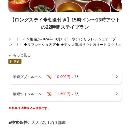
【ロングステイ◆朝食付き】15時イン〜13時アウト
の22時間ステイプラン
ドーミーイン姫路が2024年10月16日（水）に リフレッシュオープ
ン！！！ ◆リフレッシュ内容◆ ★男女大浴場サウナ内オートロウリュ
設置 ★客室スマートテレビ設置（サブスク視聴可能テレビ） ★自動チ
もっと見る
ェックイン機導入 ★客室カードキー化 ★客室エアコン新調 ★2階レス
トラン改修
朝食
他にも、多数改装箇所がございます！ ----------------------------------------
------------ ≪プラン特典≫ 通常11時チェックアウト→13時までご滞在
禁煙ダブルルーム
10,000円～
/人
可能！ チェックインから最大22時間、ごゆっくりとお寛ぎ頂けます。
---------------------------------------------------- ◆天然温泉 白鷺の湯 【場
所】12階 【時間】15：00〜翌朝10：00(サウナ1：00〜5：00利用休
禁煙ツインルーム
11,500円～
/人
止) ◇男女大浴場 内風呂(天然温泉)・露天風呂(天然温泉)・水風
呂・オートロウリュ高温サウナ 【泉質】 アルカリ性低張性温泉 【効
能】 神経痛／関節痛／冷え性／疲労回復など ※クレンジング／化粧水
※料金は消費税込み価格です。
／乳液もご用意いたしております。 ◆朝食内容◆ 味めぐり小鉢横丁〜
ご当地逸品と朝の彩り献立〜 ご当地メニュー「穴子飯」「アーモンド
バタートースト」「温麺」「牛鍋」 【場所】2階レストラン 〜
■検索条件:
大人2名 1泊 1部屋
HATAGO〜 【時間】6:30〜9:00(最終入店8:45) ◆夜鳴きそば 大好