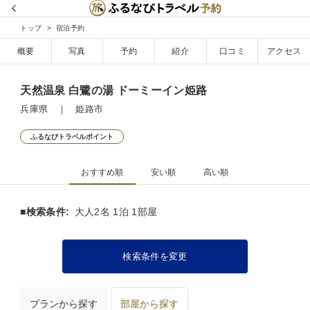
トップ
宿泊予約
概要
写真
予約
紹介
口コミ
アクセス
天然温泉 白鷺の湯 ドーミーイン姫路
兵庫県 ｜ 姫路市
ふるなびトラベルポイント
おすすめ順
安い順
高い順
■検索条件:
大人2名 1泊 1部屋
検索条件を変更
プランから探す
部屋から探す