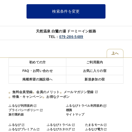
評！あっさり醤油味のラーメンを無料サービス！ 【場所】2階レスト
ラン 【時間】21:30〜23:00 ◆湯上りサービス 12階湯上り処にて無料
検索条件を変更
でご提供！ 【場所】12階 【時間】アイス 15:00〜25:00
乳酸菌飲料 05:00〜10:00 ◆駐車場 【料金】機械式立体駐
車場1，300円／1泊（先着順） 【車両制限】車高2.05m以下：車幅
1.85m以下：車長5.05m以下 ※ホテル駐車場が満車となった場合は、
天然温泉 白鷺の湯 ドーミーイン姫路
提携先駐車場をご案内いたします。 ◆お子様添い寝 添い寝のお子様は
TEL：
079-286-5489
ベッド1台につき1名様までとさせていただき、別途施設利用料を申し
受けております。 0〜2歳…無料／3歳〜小学生…3，000円（子供用ア
上へ
メニティ付)
初めての方
ご利用案内
FAQ・お問い合わせ
お気に入りの宿
掲載希望の施設様へ
新規参加の宿
無料会員登録
会員のメリット
メールマガジン登録
特集・キャンペーン
お得なクーポン
ふるなび利用規約
ふるなびトラベル利用規約
プライバシーポリシー
標識
旅行業約款
サイトマップ
ふるなび
ふるなびトラベル
たまるモール
ふるなびプレミアム
ふるなびカタログ
ふるなび電力