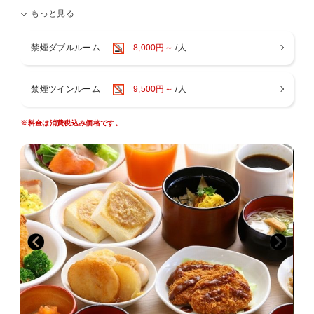
設置 ★客室スマートテレビ設置（サブスク視聴可能テレビ） ★自動チ
もっと見る
ェックイン機導入 ★客室カードキー化 ★客室エアコン新調 ★2階レス
トラン改修
他にも、多数改装箇所がございます！ ----------------------------------------
禁煙ダブルルーム
8,000円～
/人
------------ ≪プラン特典≫ 通常11時チェックアウト→13時までご滞在
可能！ チェックインから最大22時間、ごゆっくりとお寛ぎ頂けます。
---------------------------------------------------- ◆天然温泉 白鷺の湯 【場
禁煙ツインルーム
9,500円～
/人
所】12階 【時間】15：00〜翌朝10：00(サウナ1：00〜5：00利用休
止) ◇男女大浴場 内風呂(天然温泉)・露天風呂(天然温泉)・水風
呂・オートロウリュ高温サウナ 【泉質】 アルカリ性低張性温泉 【効
※料金は消費税込み価格です。
能】 神経痛／関節痛／冷え性／疲労回復など ※クレンジング／化粧水
／乳液もご用意いたしております。 ◆夜鳴きそば 大好評！あっさり醤
油味のラーメンを無料サービス！ 【場所】2階レストラン 【時間】
21:30〜23:00 ◆湯上りサービス 12階湯上り処にて無料でご提供！
【場所】12階 【時間】アイス 15:00〜25:00 乳酸菌飲
料 05:00〜10:00 ◆駐車場 【料金】機械式立体駐車場1，300円／1
泊（先着順） 【車両制限】車高2.05m以下：車幅1.85m以下：車長
5.05m以下 ※ホテル駐車場が満車となった場合は、提携先駐車場をご
案内いたします。 ◆お子様添い寝 添い寝のお子様はベッド1台につき
1名様までとさせていただき、別途施設利用料を申し受けておりま
す。 0〜2歳…無料／3歳〜小学生…3，000円（子供用アメニティ付)