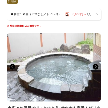
山崎ICから車で約５分と、姫路市までのアクセスも良好。
朝食
もちろん、駐車場は無料です。
ビジネスや観光の拠点に。是非、当館をご利用ください。
◆和室１０畳（バスなし／トイレ付）
6,660円～
/人
■－お風呂－■
１１：００～２３：００（２１：００以降は宿泊者のみ利用可能）
※料金は消費税込み価格です。
露天風呂は夜になるとライトアップされ、
日本庭園を眺めながらお過ごしいただけます。
大浴場はもちろん、サウナや水風呂も完備。
手足を伸ばして、ごゆっくりお寛ぎ下さい。
■－アクセス－■
・中国自動車道山崎IC・・・・・車で約５分
・姫路市街地・・・・・・・・・車で約５０分
※当館の駐車場は無料です。
■－お部屋－■
全室Wi－Fi完備
※お部屋は全室禁煙です。喫煙の際は、1Fロビー喫煙所をご利用くだ
さい。
※お部屋によりWi－Fiが繋がりにくい場合がございます。その際はフ
ロントにてルーターをお貸しします。
※お布団敷はお客様ご自身でお願いしております。
お布団は事前にお部屋に畳んで、または、敷いた状態でご用意してお