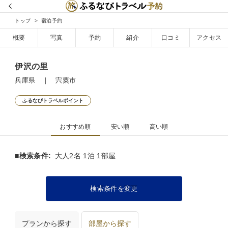
トップ
宿泊予約
概要
写真
予約
紹介
口コミ
アクセス
伊沢の里
兵庫県 ｜ 宍粟市
ふるなびトラベルポイント
おすすめ順
安い順
高い順
■検索条件:
大人2名 1泊 1部屋
検索条件を変更
プランから探す
部屋から探す