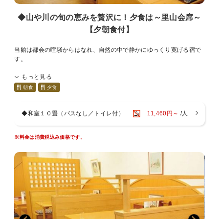
布団敷についてご要望がございましたら、事前にお知らせください。
◆山や川の旬の恵みを贅沢に！夕食は～里山会席～
【※-お客様へのお願い-※】
【夕朝食付】
プラスチック削減の為、歯ブラシやカミソリなどのアメニティ類はな
るべくご愛用のものをご持参いただきますよう、お願い申し上げま
当館は都会の喧騒からはなれ、自然の中で静かにゆっくり寛げる宿で
す。
す。
ご夕食は、一番人気の旬の食材が堪能できる里山会席。
もっと見る
大浴場には、庭園を眺める露天風呂とサウナを完備。
山崎ICから車で約５分と、姫路市までのアクセスも良好。
朝食
夕食
ビジネスや観光の拠点に是非ご利用ください。
◆和室１０畳（バスなし／トイレ付）
11,460円～
/人
■－お風呂－■
１１：００～２３：００（２１：００以降は宿泊者のみ利用可能）
露天風呂は夜になるとライトアップされ、
※料金は消費税込み価格です。
日本庭園を眺めながらお過ごしいただけます。
大浴場はもちろん、サウナや水風呂も完備。
■－アクセス－■
・中国自動車道山崎IC・・・・・車で約５分
・姫路市街地・・・・・・・・・車で約５０分
※当館の駐車場は無料です。
■－お部屋－■