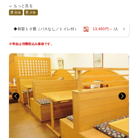
都会の喧騒からはなれ、ご家族やご友人と一緒に、
もっと見る
ゆったりとした時間をお過ごしください。
朝食
夕食
■－お風呂－■
１１：００～２３：００（２１：００以降は宿泊者のみ利用可能）
◆和室１０畳（バスなし／トイレ付）
13,460円～
/人
露天風呂は夜になるとライトアップされ、
日本庭園を眺めながらお過ごしいただけます。
大浴場はもちろん、サウナや水風呂も完備。
※料金は消費税込み価格です。
手足を伸ばして、ごゆっくりお寛ぎ下さい。
■－アクセス－■
・中国自動車道山崎IC・・・・・車で約５分
・姫路市街地・・・・・・・・・車で約５０分
※当館の駐車場は無料です。
■－お部屋－■
全室Wi－Fi完備
※お部屋は全室禁煙です。喫煙の際は、1Fロビー喫煙所をご利用くだ
さい。
※お部屋によりWi－Fiが繋がりにくい場合がございます。その際はフ
ロントにてルーターをお貸しします。
※お布団敷はお客様ご自身でお願いしております。
お布団は事前にお部屋に畳んで、または、敷いた状態でご用意してお
ります。