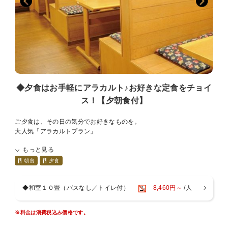
全室Wi－Fi完備
※お部屋は全室禁煙です。喫煙の際は、1Fロビー喫煙所をご利用くだ
さい。
※お部屋によりWi－Fiが繋がりにくい場合がございます。その際はフ
ロントにてルーターをお貸しします。
※お布団敷はお客様ご自身でお願いしております。
お布団は事前にお部屋に畳んで、または、敷いた状態でご用意してお
ります。
布団敷についてご要望がございましたら、事前にお知らせください。
◆夕食はお手軽にアラカルト♪お好きな定食をチョイ
ス！【夕朝食付】
【※-お客様へのお願い-※】
プラスチック削減の為、歯ブラシやカミソリなどのアメニティ類はな
ご夕食は、その日の気分でお好きなものを。
るべくご愛用のものをご持参いただきますよう、お願い申し上げま
大人気「アラカルトプラン」
す。
もっと見る
大浴場には、庭園を眺める露天風呂とサウナを完備。
山崎ICから車で約５分と、姫路市までのアクセスも良好。
朝食
夕食
もちろん、駐車場は無料です。
ビジネスや観光の拠点に是非ご利用ください。
◆和室１０畳（バスなし／トイレ付）
8,460円～
/人
■－お風呂－■
１１：００～２３：００（２１：００以降は宿泊者のみ利用可能）
※料金は消費税込み価格です。
露天風呂は夜になるとライトアップされ、