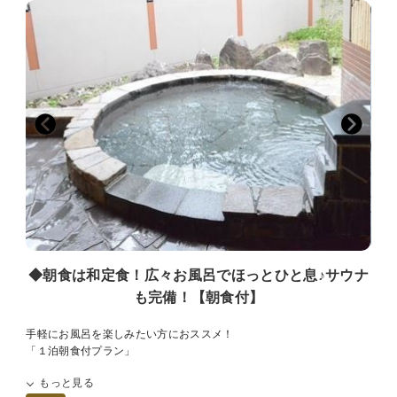
日本庭園を眺めながらお過ごしいただけます。
大浴場はもちろん、サウナや水風呂も完備。
手足を伸ばして、ごゆっくりお寛ぎ下さい。
■－アクセス－■
・中国自動車道山崎IC・・・・・車で約５分
・姫路市街地・・・・・・・・・車で約５０分
※当館の駐車場は無料です。
■－お部屋－■
全室Wi－Fi完備
※お部屋は全室禁煙です。喫煙の際は、1Fロビー喫煙所をご利用くだ
さい。
※お部屋によりWi－Fiが繋がりにくい場合がございます。その際はフ
ロントにてルーターをお貸しします。
※お布団敷はお客様ご自身でお願いしております。
お布団は事前にお部屋に畳んで、または、敷いた状態でご用意してお
◆朝食は和定食！広々お風呂でほっとひと息♪サウナ
ります。
も完備！【朝食付】
布団敷についてご要望がございましたら、事前にお知らせください。
手軽にお風呂を楽しみたい方におススメ！
【※-お客様へのお願い-※】
「１泊朝食付プラン」
プラスチック削減の為、歯ブラシやカミソリなどのアメニティ類はな
るべくご愛用のものをご持参いただきますよう、お願い申し上げま
もっと見る
大浴場には、露天風呂とサウナを完備。
す。