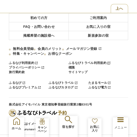
上へ
■－お部屋－■
全室Wi－Fi完備
初めての方
ご利用案内
※お部屋は全室禁煙です。喫煙の際は、1Fロビー喫煙所をご利用くだ
FAQ・お問い合わせ
お気に入りの宿
さい。
※お部屋によりWi－Fiが繋がりにくい場合がございます。その際はフ
掲載希望の施設様へ
新規参加の宿
ロントにてルーターをお貸しします。
※お布団敷はお客様ご自身でお願いしております。
無料会員登録
会員のメリット
メールマガジン登録
お布団は事前にお部屋に畳んで、または、敷いた状態でご用意してお
特集・キャンペーン
お得なクーポン
ります。
ふるなび利用規約
ふるなびトラベル利用規約
布団敷についてご要望がございましたら、事前にお知らせください。
プライバシーポリシー
標識
旅行業約款
サイトマップ
◎お食事処「レストランいさわ」◎
１７：００～２０：００（L.O１９：３０）
ふるなび
ふるなびトラベル
たまるモール
とんかつ定食や天婦羅定食をはじめ、季節の旬の食材
ふるなびプレミアム
ふるなびカタログ
ふるなび電力
を使った限定の定食など、各種取り揃えております。
素泊り、朝食のみのプランでご宿泊の際も安心です。
株式会社アイモバイル 東京都知事登録旅行業第2種8301号
【※-お客様へのお願い-※】
プラスチック削減の為、歯ブラシやカミソリなどのアメニティ類はな
るべくご愛用のものをご持参いただきますよう、お願い申し上げま
※掲載写真はイメージです。
宿を探す
お気に
す。
キャン
メニュー
ホーム
© travel.furunavi.jp
入り
ペーン