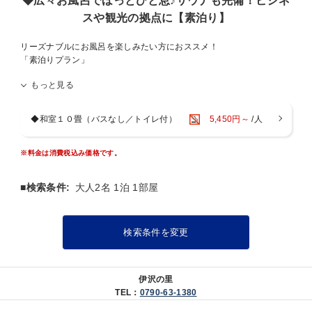
◆広々お風呂でほっとひと息♪サウナも完備！ビジネ
ります。
スや観光の拠点に【素泊り】
布団敷についてご要望がございましたら、事前にお知らせください。
リーズナブルにお風呂を楽しみたい方におススメ！
◎お食事処「レストランいさわ」◎
「素泊りプラン」
１７：００～２０：００（L.O１９：３０）
とんかつ定食や天婦羅定食をはじめ、季節の旬の食材
もっと見る
大浴場には、露天風呂とサウナを完備。
を使った限定の定食など、各種取り揃えております。
山崎ICから車で約５分と、姫路市までのアクセスも良好。
素泊り、朝食のみのプランでご宿泊の際も安心です。
もちろん、駐車場は無料です。
◆和室１０畳（バスなし／トイレ付）
5,450円～
/人
ビジネスや観光の拠点に。是非、当館をご利用ください。
【※-お客様へのお願い-※】
プラスチック削減の為、歯ブラシやカミソリなどのアメニティ類はな
■－お風呂－■
※料金は消費税込み価格です。
るべくご愛用のものをご持参いただきますよう、お願い申し上げま
１１：００～２３：００（２１：００以降は宿泊者のみ利用可能）
す。
露天風呂は夜になるとライトアップされ、
■検索条件:
大人2名 1泊 1部屋
日本庭園を眺めながらお過ごしいただけます。
大浴場はもちろん、サウナや水風呂も完備。
手足を伸ばして、ごゆっくりお寛ぎ下さい。
検索条件を変更
■－アクセス－■
・中国自動車道山崎IC・・・・・車で約５分
・姫路市街地・・・・・・・・・車で約５０分
伊沢の里
・兵庫県立国見の森公園・・・・車で約１５分
TEL：
0790-63-1380
・大歳神社～千年藤～・・・・・徒歩約１０分
※当館の駐車場は無料です。