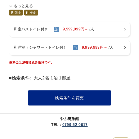
！！淡路島の美味しいがギュッと詰まった新プラン！！
もっと見る
！！！≪ヱビス鯛コース全12品≫満を持して登場！！！
朝食
夕食
*** *** *** *** *** *** *** *** *** *** *** ***
淡路島ならではの豊かな海の幸、
和室バストイレ付き
9,999,999円～
/人
「鳴門鯛」は姿造りにて、
「サザエ」はつぼ焼きにて、
「アワビ」は土佐酢とともに蒸しアワビにて、
和洋室（シャワー・トイレ付）
9,999,999円～
/人
「伊勢海老」は伊勢海老具足煮にて、
さらに当館名物料理「鯛めん」も付いて存分にご満喫あれ◎
※料金は消費税込み価格です。
そして！
島育ちの淡路牛は、ミニステーキにてご賞味あれ！！！
■検索条件:
大人2名 1泊 1部屋
海の幸＆淡路牛の二つの美味しいをせひお楽しみ下さいませ◎
*** *** *** *** *** *** *** *** *** *** *** ***
検索条件を変更
■お品書き■
・食前酒 梅酒
・付 出 季節の付出
やぶ萬旅館
・お造り 天然鳴門鯛姿造り 他三種盛り
TEL：
0799-52-0017
・温 物 茶碗蒸し
・焼 物 サザエつぼ焼