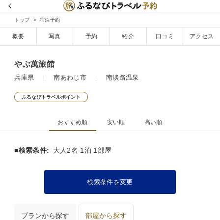
トップ
宿泊予約
概要
写真
予約
紹介
口コミ
アクセス
やぶ萬旅館
兵庫県 ｜ 南あわじ市 ｜ 南淡路温泉
ふるなびトラベルポイント
おすすめ順
安い順
高い順
■検索条件:
大人2名 1泊 1部屋
検索条件を変更
プランから探す
部屋から探す