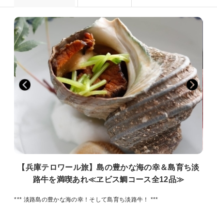
【兵庫テロワール旅】島の豊かな海の幸＆島育ち淡
路牛を満喫あれ≪ヱビス鯛コース全12品≫
*** 淡路島の豊かな海の幸！そして島育ち淡路牛！ ***