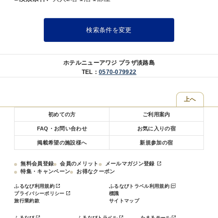
りいただきます。
■ご夕食のお品書きは下記ページをご覧ください
検索条件を変更
https://www.plazaawajishima.com/topics/26/
【夕食】お部屋で蒼空特別会席
■【別邸 蒼空】にご宿泊の小学生のお子様は【蒼空お子様会席】での
ホテルニューアワジ プラザ淡路島
ご用意となります。
TEL：
0570-079922
■【別邸 蒼空】にご宿泊の食事付幼児のお子様は【和風お子様ラン
チ】でのご用意となります。
※和風お子様ランチは洋風お子様ランチに変更可能です。ご希望の場
上へ
合はご予約時に通知欄にご記入ください。
初めての方
ご利用案内
【朝食】お部屋で季節の和食膳
FAQ・お問い合わせ
お気に入りの宿
掲載希望の施設様へ
新規参加の宿
無料会員登録
会員のメリット
メールマガジン登録
特集・キャンペーン
お得なクーポン
ふるなび利用規約
ふるなびトラベル利用規約
プライバシーポリシー
標識
旅行業約款
サイトマップ
ふるなび
ふるなびトラベル
たまるモール