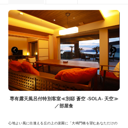
専有露天風呂付特別客室≪別邸 蒼空 -SOLA- 天空≫
／部屋食
心地よい風に出逢える丘の上の楽園に「大鳴門橋を望むあなただけの