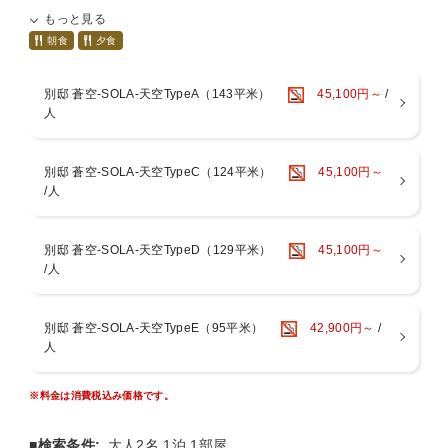
別邸」として誕生した、全室専有露天風呂とテラスを有する特別客室
もっと見る
「別邸 蒼空【天空】」。
朝食
夕食
大きく開かれた窓から差し込む心地よい光に包まれたリビング、そし
てお好きな時に湯浴みが愉しめるあなただけの露天風呂を設えるプラ
別邸 蒼空-SOLA-天空TypeA（143平米）
45,100円～
/
イベートテラスから、大鳴門橋を見下ろすプラザ淡路島ならではの贅
人
沢な眺望をひとり占めにできます。
プライベートテラスにあるチェアに身をゆだねると、目に映るのは鳴
門海峡と瀬戸内海に光り輝く美しい夕映え、まるで風と遊ぶように優
別邸 蒼空-SOLA-天空TypeC（124平米）
45,100円～
雅に舞う鳥たち・・・
/人
美しい自然の中で見ることのできる癒しの風景と、緩やかに流れる時
間が非日常を感じさせてくれます。今、ここにいるという豊かさを実
感し、何もしないという贅沢ができる場所。南淡路の楽園があなたの
極上の休日をお約束致します。
別邸 蒼空-SOLA-天空TypeD（129平米）
45,100円～
/人
■このプランのお部屋はすべて50平米以上です。
■お部屋の露天風呂から海を眺めることができます。
■夕朝食ともにお部屋食でご用意させていただきます。
別邸 蒼空-SOLA-天空TypeE（95平米）
42,900円～
/
ご夕食は万葉の昔より御食国として朝廷に数々の食材を納めてきた淡
人
路島ならではの逸品食材を使用した「別邸 蒼空」専用の特別会席をご
用意。
※料金は消費税込み価格です。
島のアペタイザーにはじまり、海の恵みのお造りづくし、新鮮な海の
幸や風味豊かな淡路牛を使ったメイン料理など、目にも鮮やかなお料
理の数々を、お部屋のリビングダイニングでごゆっくりとお召し上が
■検索条件:
大人2名 1泊 1部屋