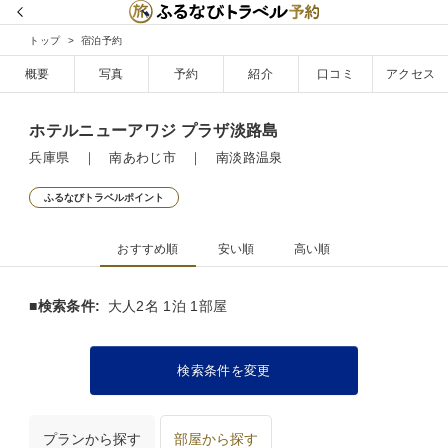
トップ
宿泊予約
概要
写真
予約
紹介
口コミ
アクセス
ホテルニューアワジ プラザ淡路島
兵庫県 ｜ 南あわじ市 ｜ 南淡路温泉
ふるなびトラベルポイント
おすすめ順
安い順
高い順
■検索条件:
大人2名 1泊 1部屋
検索条件を変更
プランから探す
部屋から探す