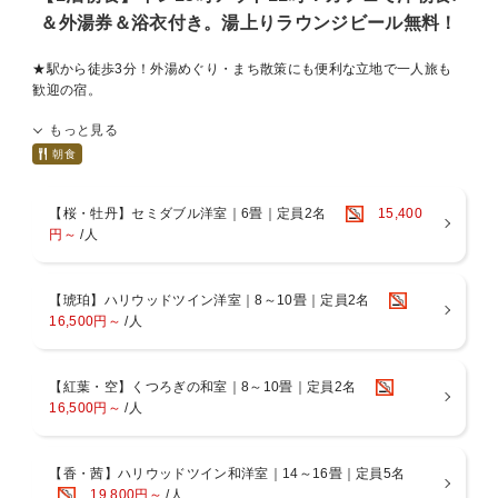
予約日前日18時までにフロントもしくはお電話にてご予約を承りま
＆外湯券＆浴衣付き。湯上りラウンジビール無料！
す。
★駅から徒歩3分！外湯めぐり・まち散策にも便利な立地で一人旅も
■無料貸し出し色浴衣付き
歓迎の宿。
■連泊をご希望のお客様へ（※必ずお読みください）
もっと見る
外湯チケット、色浴衣、無料貸切風呂、無料Wi-Fi、50インチのテレ
ビはNETFLIXやYouTubeも視聴可能。
・1泊、2泊の場合
朝食
清掃は実施いたしません。
1階のカフェ＆バー3rdにて16時〜19時半までビールやワイン・ソフト
タオル類の交換をご希望の方はフロントにて交換致します。（無料）
【桜・牡丹】セミダブル洋室｜6畳｜定員2名
15,400
ドリンクなど宿泊者専用ラウンジ、19時半〜21時までバータイム（水
円～
/人
曜はお休み）
・3泊以上の場合
【当館の特徴】
2泊目、4泊目と1日置きの偶数日のみ清掃を実施いたします。
■2022年12月プチリニューアル。
【琥珀】ハリウッドツイン洋室｜8～10畳｜定員2名
省エネルギー・環境保全の取り組みにご理解いただきますようお願い
16,500円～
/人
■館内貸切温泉無料（2ヶ所）。
いたします。
※ご予約制ではありませんので、空いている時に鍵をかけてご利用下
さい。
【紅葉・空】くつろぎの和室｜8～10畳｜定員2名
■洋風の朝食
16,500円～
/人
米粉を使用した食パンや、卵料理とサラダ、ソーセージとセットドリ
ンクの付いたワンプレート朝食。
朝食時間：7時半・8時15分・9時の予約制
【香・茜】ハリウッドツイン和洋室｜14～16畳｜定員5名
ご朝食は45分制となります。ご了承ください。
19,800円～
/人