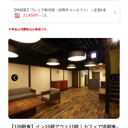
【まだまだたくさん！その他の特典】
【特別室】プレミア和洋室（但馬牛コンセプト）｜定員4名
■ホテルスタイルを取り入れた和室・洋室・和洋室をご用意。
21,450円～
/人
大人限定のモダンな空間。
ご家族でも、カップルでも、お一人でもゆったり。
※料金は消費税込み価格です。
■チェックイン15時 チェックアウト11時でゆっくり滞在。
※最終チェックインは22時
■専用駐車場完備（1台1000円）
チェックイン日の正午から、チェックアウト日の正午まで駐車OK！
■お荷物お預かりOK
チェックイン前やチェックアウト後のお荷物や、お車もお預かりでき
ます。
■静かにステイ
小学生以下のお子様はお受けしておりません。
■コンビニまで徒歩3分
旅館の目の前スーパーマーケットは徒歩15秒。
■レンタサイクル受付
【1泊朝食】イン15時アウト11時！カフェで洋朝食♪