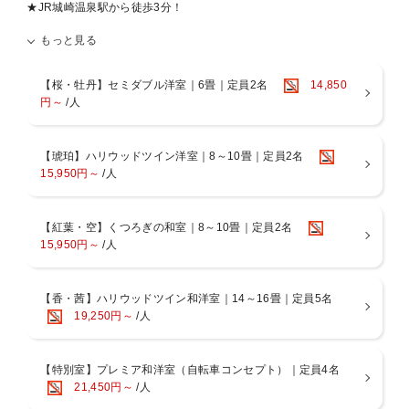
★JR城崎温泉駅から徒歩3分！
★22時までチェックインOKの素泊りプラン、時間を気にせずにまち
もっと見る
散策・食べ歩きをしていただけます♪
【嬉しい特典】
【桜・牡丹】セミダブル洋室｜6畳｜定員2名
14,850
■外湯チケット無料
円～
/人
城崎温泉名物の外湯めぐりは、無料のパスで何度でも
チケットはチェックイン時から、翌日13:00まで
【琥珀】ハリウッドツイン洋室｜8～10畳｜定員2名
■館内無料貸切温泉（2ヶ所）
15,950円～
/人
選べる館内の2つの貸切温泉でプライベート空間をお過ごしいただけ
ます。
※ご予約制ではありませんが、40分程度のご利用をお願いします。
【紅葉・空】くつろぎの和室｜8～10畳｜定員2名
15,950円～
/人
■色浴衣無料
外湯めぐりは是非浴衣を着ておでかけ
情緒たっぷりの北柳通りにも3分
【香・茜】ハリウッドツイン和洋室｜14～16畳｜定員5名
19,250円～
/人
■無料Wi-Fi、50インチのテレビはNETFLIXやYouTubeも視聴可！
■1階のカフェ＆バー3rdにて16時〜19時半までビールやワイン・ソフ
【特別室】プレミア和洋室（自転車コンセプト）｜定員4名
トドリンクなど宿泊者専用ラウンジ、19時半〜21時までバータイム
21,450円～
/人
（水曜はお休み）