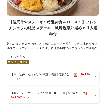
■連泊をご希望のお客様へ（※必ずお読みください）
・1泊、2泊の場合
清掃は実施いたしません。
【但馬牛Wステーキ〜特選赤身＆ロース〜】フレン
タオル類の交換をご希望の方はフロントにて交換致します。（無料）
チシェフの絶品ステーキ！城崎温泉外湯めぐり入浴
・3泊以上の場合
券付
2泊目、4泊目と1日置きの偶数日のみ清掃を実施いたします。
旨味の深い赤身と脂の甘さを感じるロースと両方を贅沢に味わうダブ
省エネルギー・環境保全の取り組みにご理解いただきますようお願い
ルステーキディナーコースです。料理歴40年のベテランシェフの絶妙
いたします。
な火入れでお好みの焼き加減でご提供します。城崎温泉の地元食材と
もっと見る
共にお召し上がりください。
朝食
夕食
1階のカフェ＆バー3rdにて16時〜19時半までビールやワイン・ソフト
ドリンクなど宿泊者専用ラウンジ、19時半〜21時までバータイム（水
【桜・牡丹】セミダブル洋室｜6畳｜定員2名
29,150
曜はお休み）
円～
/人
夕食はうま味たっぷりの但馬玄のステーキコース
■夕食メニュー内容
◎前菜3点盛
【琥珀】ハリウッドツイン洋室｜8～10畳｜定員2名
但馬牛のスジの煮込み・モモのローストビーフなど、最初から但馬牛
30,250円～
/人
づくし。
◎スープ