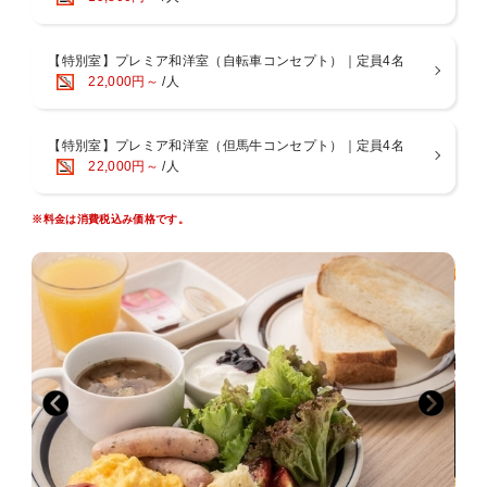
■外湯めぐりチケット付き
城崎温泉の外湯7ヶ所をチェックインからアウト日の13時まで何軒で
【特別室】プレミア和洋室（自転車コンセプト）｜定員4名
も何度でもご利用いただけます。
22,000円～
/人
■チェックイン15時 チェックアウト11時でゆっくり滞在。
※最終チェックインは22時。
【特別室】プレミア和洋室（但馬牛コンセプト）｜定員4名
22,000円～
/人
■専用駐車場完備！（2022年12月から1台1000円）
チェックイン日の正午から、チェックアウト日の正午まで駐車OK！
※料金は消費税込み価格です。
■お荷物お預かりOK！
チェックイン前やチェックアウト後のお荷物や、お車もお預かりでき
ます。
■静かにステイ
小学生以下のお子様はお受けしておりません。
■館内Wi-Fi接続無料！
館内全てでインターネットが無料。
■コンビニまで徒歩3分
旅館の目の前スーパーマーケットは徒歩15秒。