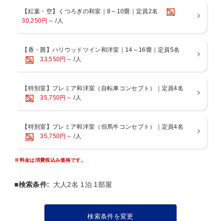
但馬玄のスネ肉、たっぷりのお野菜を煮込んで抽出したコンソメスー
プ。
【紅葉・空】くつろぎの和室｜8～10畳｜定員2名
◎赤身約70ｇ＆ロース約70ｇステーキ。 わさびとお塩を沿えて。
30,250円～
/人
◎その他・サラダ・地元コシヒカリのご飯・自家製但馬牛佃煮・味噌
汁・香の物・デザートがセット。
【香・茜】ハリウッドツイン和洋室｜14～16畳｜定員5名
※ご夕食時間(予約制)18時・18時15分・18時30分からお選びくださ
33,550円～
/人
い。
■プレミアム但馬牛『但馬玄』（たじまぐろ）とは
【特別室】プレミア和洋室（自転車コンセプト）｜定員4名
うま味成分が多いことが証明されている美容と健康にいい美味しい但
35,750円～
/人
馬牛です。
当館は上田牧場と契約し「但馬玄」を1頭買いしています。
【特別室】プレミア和洋室（但馬牛コンセプト）｜定員4名
■城崎では珍しい洋風朝食
35,750円～
/人
館内カフェにて卵料理・ソーセージ・サラダ・トーストのワンプレー
ト＆セットドリンクをご用意。
朝食時間（予約制）：午前7時半・8時15分・9時
※料金は消費税込み価格です。
ご朝食は45分制となります。ご了承ください。
■検索条件:
大人2名 1泊 1部屋
■2つの貸切風呂がいつでも無料！
館内にある温泉は全て「無料貸切風呂」となっております。
ご利用の際は中から鍵をかけ、ゆっくりとプライベートで温泉をお楽
検索条件を変更
しみ下さい。