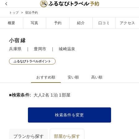
トップ
宿泊予約
概要
写真
予約
紹介
口コミ
アクセス
小宿 縁
兵庫県 ｜ 豊岡市 ｜ 城崎温泉
ふるなびトラベルポイント
おすすめ順
安い順
高い順
■検索条件:
大人2名 1泊 1部屋
検索条件を変更
プランから探す
部屋から探す