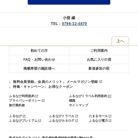
■観光にも外湯めぐりにも便利な立地！
・但馬空港から城崎温泉までバスで20分
小宿 縁
・JR城崎温泉駅から当館まで徒歩3分
TEL：
0796-32-4870
■その他特典付き
・城崎温泉外湯めぐり入浴券付
上へ
・女性用色浴衣付
初めての方
ご利用案内
▼連泊をご希望のお客様へ（※必ずお読みください）
FAQ・お問い合わせ
お気に入りの宿
・1泊、2泊の場合
掲載希望の施設様へ
新規参加の宿
清掃は実施いたしません。
タオル類の交換をご希望の方はフロントにて交換致します。（無料）
無料会員登録
会員のメリット
メールマガジン登録
特集・キャンペーン
お得なクーポン
・3泊以上の場合
ふるなび利用規約
ふるなびトラベル利用規約
2泊目、4泊目と1日置きの偶数日のみ清掃を実施いたします。
プライバシーポリシー
標識
旅行業約款
サイトマップ
省エネルギー・環境保全の取り組みにご理解いただきますようお願い
いたします。
ふるなび
ふるなびトラベル
たまるモール
ふるなびプレミアム
ふるなびカタログ
ふるなび電力
株式会社アイモバイル 東京都知事登録旅行業第2種8301号