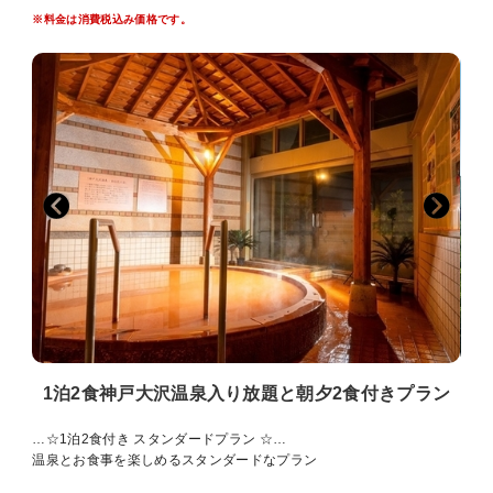
◇3歳以上のお子様の添い寝はご遠慮いただいております。
※料金は消費税込み価格です。
◇0歳から2歳：添寝無料。
◇小学生以上のお客様は入湯税（￥150）を別途頂戴いたします。
（別途チェックアウト時のお支払いとなります）
1泊2食神戸大沢温泉入り放題と朝夕2食付きプラン
…☆1泊2食付き スタンダードプラン ☆…
温泉とお食事を楽しめるスタンダードなプラン
緑豊かな広い園内の中にあるホテルでゆったりとした時間を