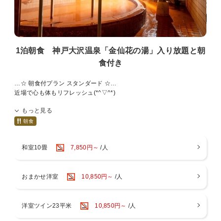
1泊朝食 神戸大沢温泉「金仙花の湯」入り放題と朝
食付き
…☆ 朝食付プラン スタンダード ☆…
近場で心も体もリフレッシュ(*^▽^*)
道の駅でのお買物や園内での散策の後はポカポカ温泉
もっと見る
神戸プレミアムアウトレットも近くお買物等でお寄りの際は是非
▼プラン内容▼
朝食
・金仙花の湯「大沢温泉」入り放題
・神戸三田プレミアムアウトレット「クーポンシート引換券」
和室10畳
7,850円～
/人
・朝食バイキング ※状況により内容が変更する場合がございます。
＊夕食はついておりません
おまかせ洋室
10,850円～
/人
●無料送迎バス●
ホテル ←→ 三田駅
予約制となっております。
お電話頂けます様よろしくお願い致します。TEL078-954-1000
洋室ツイン23平米
10,850円～
/人
◇写真はイメージです。内容は変更することがあります。