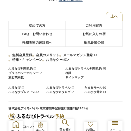
TEL：
078-954-1000
●駐車場●
フルーツフラワーパーク内は入園料・駐車料無料です。 パーク奥、ホ
上へ
テルに近い宿泊者用駐車場をご利用くださいませ。（屋外）
初めての方
ご利用案内
●無料送迎バス●
FAQ・お問い合わせ
お気に入りの宿
ホテル ←→ 三田駅
掲載希望の施設様へ
新規参加の宿
予約制となっております。
お電話頂けます様よろしくお願い致します。TEL078-954-1000
無料会員登録
会員のメリット
メールマガジン登録
特集・キャンペーン
お得なクーポン
◇写真はイメージです。お食事の内容は変更することがあります。
◇小学生以上のお客様は入湯税（￥150）を別途頂戴いたします。
ふるなび利用規約
ふるなびトラベル利用規約
◇3歳以上のお子様の添い寝はご遠慮いただいております。
プライバシーポリシー
標識
◇0歳から2歳：添寝無料。
旅行業約款
サイトマップ
ふるなび
ふるなびトラベル
たまるモール
ふるなびプレミアム
ふるなびカタログ
ふるなび電力
株式会社アイモバイル 東京都知事登録旅行業第2種8301号
※掲載写真はイメージです。
宿を探す
お気に
キャン
メニュー