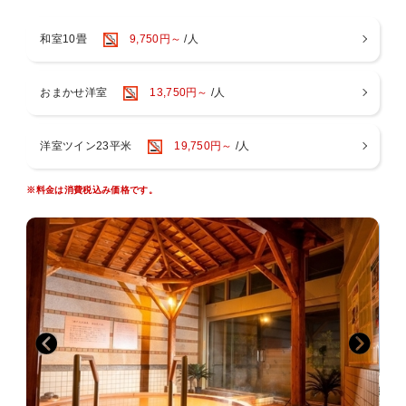
・神戸大沢温泉「金仙花の湯」入り放題
・フィットネスジム利用無料
和室10畳
9,750円～
/人
・近隣の神戸三田アウトレットCP引換券（フロントでお申し出下さい
♪）
おまかせ洋室
13,750円～
/人
※こちらのプランはチェックイン時にご精算をお願い致します。
●無料送迎バス●
洋室ツイン23平米
19,750円～
/人
ホテル ←→ 三田駅
予約制となっております。
お電話頂けます様よろしくお願い致します。TEL078-954-1000
※料金は消費税込み価格です。
◇0〜2歳（布団あり・食事なし）ご希望の場合は備考欄にご記入お願
いします（4,070円）
◇3歳以上のお客様の添い寝はご遠慮ください。
◇小学生以上のお客様は入湯税（￥150）を別途頂戴いたします。
（別途お支払いとなります）