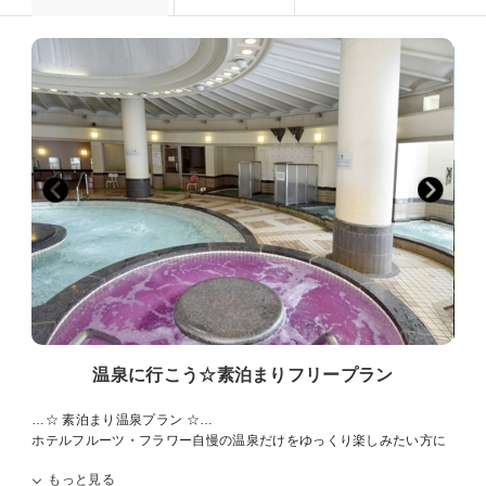
温泉に行こう☆素泊まりフリープラン
…☆ 素泊まり温泉プラン ☆…
ホテルフルーツ・フラワー自慢の温泉だけをゆっくり楽しみたい方に
滞在中何度もご利用頂ける温泉プランをご用意致しました
もっと見る
▼プラン内容▼