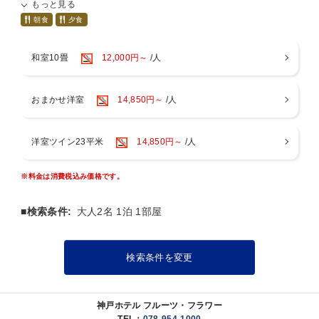
もっと見る
お過ごし下さいませ。
▼プラン内容▼
朝食
夕食
・大沢温泉金仙花の湯入り放題
・神戸三田プレミアムアウトレット「クーポンシート引換券」
和室10畳
12,000円～
/人
・レストランでご夕食 バイキング
・レストランで朝食 バイキング
おまかせ洋室
14,850円～
/人
▽プラン共通案内▽
●金仙花の湯「大沢温泉」● ［6：30-9：00（受付8：30まで）］
［12：00-23：00（受付22：30まで）］
鉄分やナトリウムを含んだ有馬温泉と同じ泉質の露天風呂をはじめ、
洋室ツイン23平米
14,850円～
/人
泡沫湯、薬湯、寝湯など9種類のお風呂が入り放題です
※料金は消費税込み価格です。
●神戸三田プレミアムアウトレット「クーポンシート引換券」
※バーゲン期間などクーポンシートがご利用いただけない一部期間も
ございます。
■検索条件:
大人2名 1泊 1部屋
●ご夕食●
［17：00-21：00（L.O 20:30）］
検索条件を変更
レストラン「カトレア」にて夕食バイキング
ソフトドリンクバー付き
●ご朝食● ［7：00-9：00(L.O 8:45)]
神戸ホテル フルーツ・フラワー
ご夕食会場と同じ「カトレア」にてバイキング