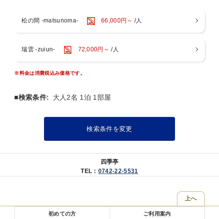
日本建築の歴史的観点からも技術、建材の価値など部屋の随所に
散りばめられております。
松の間 -matsunoma-
66,000円～
/人
奈良公園隣接エリアのため徒歩圏内には歴史的建造物はもちろん
老舗店舗から新店舗があるエリアです。
瑞雲 -zuiun-
72,000円～
/人
玄関から１０秒で日本三大木造鳥居の１つに挙げられる春日大社
※料金は消費税込み価格です。
の表玄関、一之鳥居がございます。
鹿が全国的に有名ではありますが、池の辺りや長い参道があり豊
■検索条件:
大人2名 1泊 1部屋
かな自然を感じる公園です。
早朝散歩は無人エリアが多く貸切状態と感じるかもしれません。
検索条件を変更
館内に戻ってからは大浴場をぜひご利用ください。
四季亭オリジナルのハンドメイドによるクラフトアイスバーを販
四季亭
売開始しました。
TEL：
0742-22-5531
※100％ナチュラルのVegan対応スイーツです。
＊記念日・特別日でのご利用はご相談ください。
上へ
初めての方
ご利用案内
宿泊プランのお食事は各部屋タイプの通常コースですが、