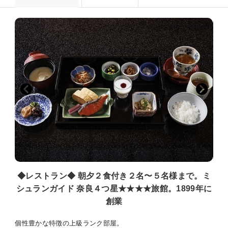
◆レストラン◆ 朝夕２食付き２名〜５名様まで。ミ
シュランガイド 奈良４つ星★★★★旅館。1899年に
創業
個性豊かな特徴の上級ランク部屋。