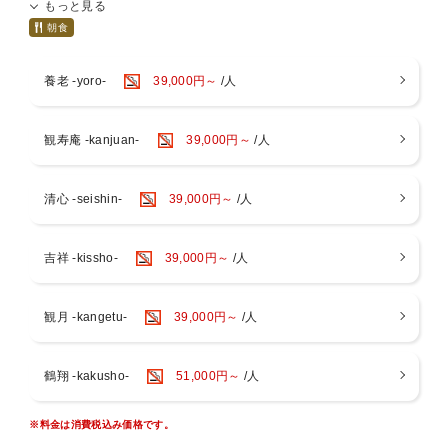
もっと見る
散りばめられております。
朝食
奈良公園隣接エリアのため徒歩圏内には歴史的建造物はもちろん
老舗店舗から新店舗があるエリアです。
養老 -yoro-
39,000円～
/人
玄関から１０秒で日本三大木造鳥居の１つに挙げられる春日大社
の表玄関、一之鳥居がございます。
観寿庵 -kanjuan-
39,000円～
/人
鹿が全国的に有名ではありますが、池の辺りや長い参道があり豊
かな自然を感じる公園です。
清心 -seishin-
39,000円～
/人
早朝散歩は無人エリアが多く貸切状態と感じるかもしれません。
館内に戻ってからは大浴場をぜひご利用ください。
吉祥 -kissho-
39,000円～
/人
四季亭オリジナルのハンドメイドによるクラフトアイスバーを販
観月 -kangetu-
39,000円～
/人
売開始しました。
※100％ナチュラルのVegan対応スイーツです。
鶴翔 -kakusho-
51,000円～
/人
＊記念日・特別日でのご利用はご相談ください。
宿泊プランのお食事は各部屋タイプの通常コースですが、
※料金は消費税込み価格です。
アップグレードを希望される場合は事前にご相談ください。