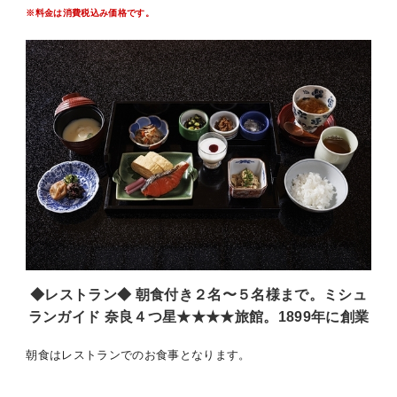
＊記念日・特別日でのご利用はご相談ください。
※料金は消費税込み価格です。
宿泊プランのお食事は各部屋タイプの通常コースですが、
アップグレードを希望される場合は事前にご相談ください。
＃四季亭＃旅館＃ホテル＃奈良＃奈良公園＃鹿＃春日大社＃一之
鳥居＃早朝散歩＃ミシュラン奈良に掲載＃1899年に創業＃和食＃
郷土料理＃大和路会席＃芸妓さんとお座敷遊び＃近鉄奈良駅から
徒歩10分
◆レストラン◆ 朝食付き２名〜５名様まで。ミシュ
ランガイド 奈良４つ星★★★★旅館。1899年に創業
朝食はレストランでのお食事となります。
日本建築の歴史的観点からも技術、建材の価値など部屋の随所に