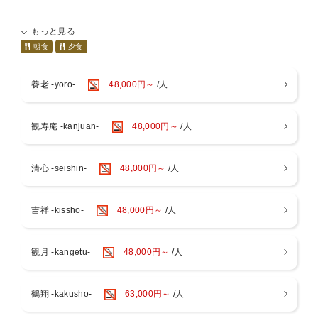
朝食と夕食はレストランでのお食事となります。
もっと見る
朝食
夕食
日本建築の歴史的観点からも技術、建材の価値など部屋の随所に
散りばめられております。
養老 -yoro-
48,000円～
/人
奈良公園隣接エリアのため徒歩圏内には歴史的建造物はもちろん
老舗店舗から新店舗があるエリアです。
観寿庵 -kanjuan-
48,000円～
/人
玄関から１０秒で日本三大木造鳥居の１つに挙げられる春日大社
の表玄関、一之鳥居がございます。
清心 -seishin-
48,000円～
/人
鹿が全国的に有名ではありますが、池の辺りや長い参道があり豊
かな自然を感じる公園です。
吉祥 -kissho-
48,000円～
/人
早朝散歩は無人エリアが多く貸切状態と感じるかもしれません。
館内に戻ってからは大浴場をぜひご利用ください。
観月 -kangetu-
48,000円～
/人
四季亭オリジナルのハンドメイドによるクラフトアイスバーを販
売開始しました。
鶴翔 -kakusho-
63,000円～
/人
※100％ナチュラルのVegan対応スイーツです。