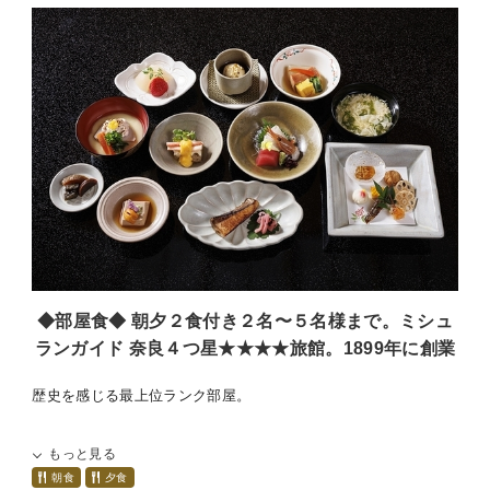
＃四季亭＃旅館＃ホテル＃奈良＃奈良公園＃鹿＃春日大社＃一之
鳥居＃早朝散歩＃ミシュラン奈良に掲載＃1899年に創業＃和食＃
郷土料理＃大和路会席＃芸妓さんとお座敷遊び＃近鉄奈良駅から
徒歩10分
◆部屋食◆ 朝夕２食付き２名〜５名様まで。ミシュ
ランガイド 奈良４つ星★★★★旅館。1899年に創業
歴史を感じる最上位ランク部屋。
朝食と夕食は部屋でのお食事となります。
もっと見る
レストランを希望される場合は事前にお申し付けください。
朝食
夕食