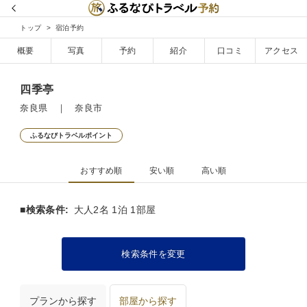
トップ
宿泊予約
概要
写真
予約
紹介
口コミ
アクセス
四季亭
奈良県 ｜ 奈良市
ふるなびトラベルポイント
おすすめ順
安い順
高い順
■検索条件:
大人2名 1泊 1部屋
検索条件を変更
プランから探す
部屋から探す