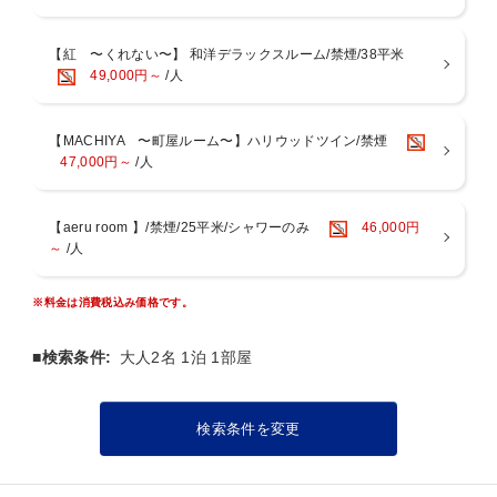
崎・五島列島から届く質の良い鮮魚を日替わりでご用意しています。
※季節によりメニューが変わります。
※小学生のご夕食についてはよくある質問をご確認ください。
【紅 〜くれない〜】 和洋デラックスルーム/禁煙/38平米
49,000円～
/人
●アレルギー食材がございましたら事前にお知らせ下さい●
※セトレはお食事において28種のアレルギー食材に対応をしていま
す。
【MACHIYA 〜町屋ルーム〜】ハリウッドツイン/禁煙
苦手な食材の対応は致しかねますので、ご了承ください。
47,000円～
/人
【ディナー時間について】
17:00/18:00/19:30 スタート
【aeru room 】/禁煙/25平米/シャワーのみ
46,000円
宿からの質問回答欄にてご希望をお答えください。
～
/人
※休前日／繁忙期は17:00と19:30の2部制となります
【ご朝食】大和野菜や地元の食材をふんだんに使った朝食
※料金は消費税込み価格です。
奈良らしさを感じる朝食をご用意しております。
※朝食時間 7:30〜9:30
■検索条件:
大人2名 1泊 1部屋
【アメニティについて】
環境への配慮から、歯ブラシ等使い捨てアメニティのご用意はござい
検索条件を変更
ません。
お客様には普段から使い慣れたものをお持ちいただくよう、お願いい
たします。