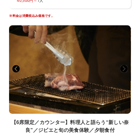
40,500円～
/人
苦手な食材の対応は致しかねますので、ご了承ください。
※料金は消費税込み価格です。
【ディナー時間について】
17:00/18:00/19:30 スタート
宿からの質問回答欄にてご希望をお答えください。
※休前日／繁忙期は17:00と19:30の2部制となります
【ご朝食】大和野菜や地元の食材をふんだんに使った朝食
奈良らしさを感じる朝食をご用意しております。
※朝食時間 7:30〜9:30
【アメニティについて】
環境への配慮から、歯ブラシ等使い捨てアメニティのご用意はござい
ません。
お客様には普段から使い慣れたものをお持ちいただくよう、お願いい
たします。
【お子様について】
お子様の料金は添い寝でのご料金となります。寝具をご利用されるお
子様は大人と同料金となります。
【6席限定／カウンター】料理人と語らう“新しい奈
お子様の添い寝は大人1名様につき1名様までとさせていただきます。
良”／ジビエと旬の美食体験／夕朝食付