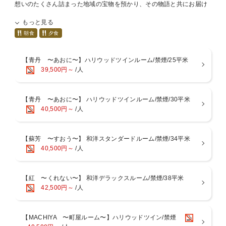
想いのたくさん詰まった地域の宝物を預かり、その物語と共にお届け
するセトレのディナー。
もっと見る
コース料理のお肉料理の内容をグレードアップするプランです。
■セトレならまちオールインクルーシブのおもてなし
朝食
夕食
以下のサービスが全て『無料』でご利用いただけます
∵*∴*∵*∴*∵*∴*∵*∴*∵*∴*∵*∴*∵*∴*∵
【青丹 〜あおに〜】ハリウッドツインルーム/禁煙/25平米
1. 宿泊者専用ラウンジのフード＆ドリンク
39,500円～
/人
2. ご夕食時にお料理に合わせたワインのペアリング
3. 滞在中にご利用いただけるドリンク（ラウンジ、ご夕食、ご朝食）
4. 中庭bioyardの足浴ドームのご利用
【青丹 〜あおに〜】 ハリウッドツインルーム/禁煙/30平米
5. 早朝の奈良を歩いて知るガイド付きアクティビティ
40,500円～
/人
6. ならまちを巡るサイクリング
∵*∴*∵*∴*∵*∴*∵*∴*∵*∴*∵*∴*∵*∴*∵
※ 時間帯によってご利用いただけないサービスもございますのでご了
承ください
【蘇芳 〜すおう〜】 和洋スタンダードルーム/禁煙/34平米
40,500円～
/人
【ディナー】NARA Gastronomy〜ガストロノミー〜 プレミアム
お料理は7品のコーススタイル、奈良ブランドの大和肉鶏や大和ポー
ク、大和牛、そして他地域には出回らない大和伝統野菜などを使用し
【紅 〜くれない〜】 和洋デラックスルーム/禁煙/38平米
ています。
42,500円～
/人
※季節によりメニューが変わります。
※小学生のご夕食についてはよくある質問をご確認ください。
【MACHIYA 〜町屋ルーム〜】ハリウッドツイン/禁煙
●アレルギー食材がございましたら事前にお知らせ下さい●