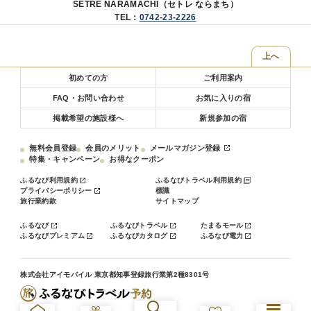
SETRE NARAMACHI（セトレ ならまち）
【お子様について】
TEL：
0742-23-2226
お子様の料金は添い寝でのご料金となります。
寝具をご利用されるお子様は大人と同料金となります。
お子様の添い寝は大人1名様につき1名様までとさせていただきます。
上へ
初めての方
ご利用案内
FAQ・お問い合わせ
お気に入りの宿
掲載希望の施設様へ
新規参加の宿
無料会員登録
会員のメリット
メールマガジン登録
特集・キャンペーン
お得なクーポン
ふるなび利用規約
ふるなびトラベル利用規約
プライバシーポリシー
標識
旅行業約款
サイトマップ
ふるなび
ふるなびトラベル
たまるモール
ふるなびプレミアム
ふるなびカタログ
ふるなび電力
株式会社アイモバイル 東京都知事登録旅行業第2種8301号