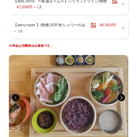
【MACHIYA 〜町屋ルーム〜】ハリウッドツイン/禁煙
ノンアルコールのドリンクもお客様のご希望に合わせて柔軟にご対応
41,500円～
/人
させていただきます。
【ディナー時間について】
【aeru room 】/禁煙/25平米/シャワーのみ
40,500円
19：00〜スタート
～
/人
【アメニティについて】
環境への配慮から、歯ブラシ等使い捨てアメニティのご用意はござい
※料金は消費税込み価格です。
ません。お客様には普段から使い慣れたものをお持ちいただくよう、
お願いいたします。
【お子様について】
お子様の料金は添い寝でのご料金となります。
寝具をご利用されるお子様は大人と同料金となります。
お子様の添い寝は大人1名様につき1名様までとさせていただきます。