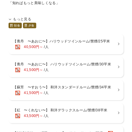
「知ればもっと美味しくなる」
セトレならまち内のジビエレストラン『じびえ井田』
もっと見る
カウンター6席限定の特別なレストランで、新しい奈良に出逢うジビ
エ料理をお楽しみください。
朝食
夕食
臭みの無い、高たんぱく質で低カロリーな料理をコースにてご提供い
たします。
【青丹 〜あおに〜】ハリウッドツインルーム/禁煙/25平米
◆コースメニュー一例
40,500円～
/人
【紅葉鳥の可能性】鹿3種の味わい
【獣魂洋才】オーストラリア産カンガルーもも肉のステーキ
【卯の薫り】兎ロース肉の肉饅頭
【青丹 〜あおに〜】 ハリウッドツインルーム/禁煙/30平米
【聖武帝】愛媛今治みかん猪のスパイス風味
41,500円～
/人
【頭隠して尻隠さず】キジと大和野菜のクリーム煮込み
【子花鳥】熟成した鶉の炭火焼き 自家製昆布塩を添えて
【大地の赤】 神経〆真鴨胸肉をビーツの大地香るソースで
【驚心動魄】山口県産ヌートリアのロースト
【蘇芳 〜すおう〜】 和洋スタンダードルーム/禁煙/34平米
【宮古島】孔雀の自家製ハムと奈良県産飛鳥ルビーの生姜麺
41,500円～
/人
【もう間もなく・・・】春の香り漂う桜餅とその葉を使ったパルフェ
【余韻】曾爾村米粉を使った黒豆のパウンドケーキ
※季節や仕入れ状況によって内容が替わる場合がございます
【紅 〜くれない〜】 和洋デラックスルーム/禁煙/38平米
43,500円～
/人
◆ペアリングドリンク
奈良の日本酒やナチュールワインを、一皿一皿に合わせてお出ししま
す。