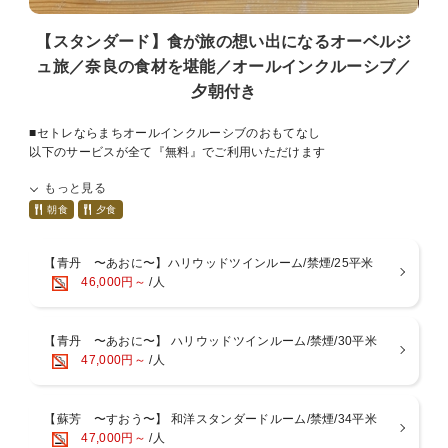
【スタンダード】食が旅の想い出になるオーベルジ
ュ旅／奈良の食材を堪能／オールインクルーシブ／
夕朝付き
■セトレならまちオールインクルーシブのおもてなし
以下のサービスが全て『無料』でご利用いただけます
もっと見る
∵*∴*∵*∴*∵*∴*∵*∴*∵*∴*∵*∴*∵*∴*∵
1. 宿泊者専用ラウンジのフード＆ドリンク
朝食
夕食
2. ご夕食時にお料理に合わせたワインのペアリング
3. 滞在中にご利用いただけるドリンク（ラウンジ、ご夕食、ご朝食）
【青丹 〜あおに〜】ハリウッドツインルーム/禁煙/25平米
4. 中庭bioyardの足浴ドームのご利用
46,000円～
/人
5. 早朝の奈良を歩いて知るガイド付きアクティビティ
6. ならまちを巡るサイクリング
∵*∴*∵*∴*∵*∴*∵*∴*∵*∴*∵*∴*∵*∴*∵
【青丹 〜あおに〜】 ハリウッドツインルーム/禁煙/30平米
※ 時間帯によってご利用いただけないサービスもございますのでご了
47,000円～
/人
承ください
【ディナー】NARA Gastronomy〜ガストロノミー〜
お料理は7品のコーススタイル、奈良ブランドの大和肉鶏や大和ポー
ク、黒毛和牛の中でも厳しい要件をクリアした大和牛、そして他地域
【蘇芳 〜すおう〜】 和洋スタンダードルーム/禁煙/34平米
には出回らない大和伝統野菜などを惜しげもなく使用し、海の幸は長
47,000円～
/人