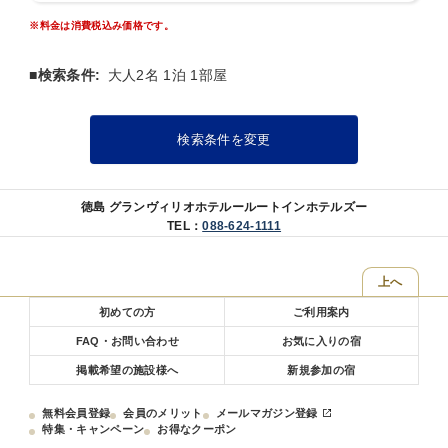
ど
※料金は消費税込み価格です。
バランスのとれた和食・洋食・中華料理をバイキング形式でご提供。
徳島グランヴィリオホテルの朝ごはんを是非、ご賞味ください。
■検索条件:
大人2名 1泊 1部屋
※朝食は状況により、朝食会場・提供方法や内容・営業時間を
変更させていただく場合がございます。
検索条件を変更
―添い寝のお子様について―
■添い寝対象年齢 小学生以下のお子様まで
■添い寝ご利用の際は下記の追加料金が発生します。
・小学生 お一人様あたり２０００円（税込）
徳島 グランヴィリオホテルールートインホテルズー
・未就学児 無料
TEL：
088-624-1111
―徳島グランヴィリオホテル おすすめポイント―
上へ
☆ リバーサイド・ヨットハーバーの眺めを一望！
ホテル前、リバーサイド側客室からヨットハーバーの風景が広がま
初めての方
ご利用案内
す。
当施設は徳島県庁横に位置し、ホテルから眉山方面を眺めると
FAQ・お問い合わせ
お気に入りの宿
「県庁舎のレンガ色、ヨットの白、眉山の緑」のコントラストをお楽
掲載希望の施設様へ
新規参加の宿
しみ頂けます。
無料会員登録
会員のメリット
メールマガジン登録
☆ コンビニエンスストア館内併設
特集・キャンペーン
お得なクーポン
ホテル別館１階にコンビニエンスストア「ローソン」が併設してお