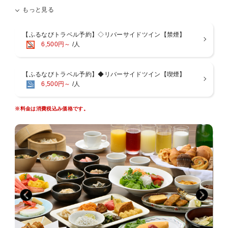
レジャーに、そしてビジネスの拠点としてご利用下さい♪
もっと見る
―添い寝のお子様について―
■添い寝対象年齢 小学生以下のお子様まで
■添い寝ご利用の際は下記の追加料金が発生します。
【ふるなびトラベル予約】◇リバーサイドツイン【禁煙】
・小学生 お一人様あたり２０００円（税込）
6,500円～
/人
・未就学児 無料
[周辺観光情報]
【ふるなびトラベル予約】◆リバーサイドツイン【喫煙】
・眉山 / 頂上まで車で約25分
6,500円～
/人
・阿波おどり会館 / 車で約10分
・鳴門の渦潮 / 車で約60分
※料金は消費税込み価格です。
◆全室、加湿機能付き空気清浄機完備
◆全室、インターネット接続（LAN回線）
◆駐車場２００台
◆フロントスタッフ２４時間駐在
◇交通のご案内
・車／徳島自動車道 徳島I.C.から４．５ｋｍ（平常時約１０分）
・ 列車／JR徳島駅から徒歩約２０分・牟岐線阿波富田駅から徒歩約１
０分。
・ バス／徳島駅前から徳島市営バス、徳島バス、小松島市営バス「県
庁前」バス停から徒歩約４分