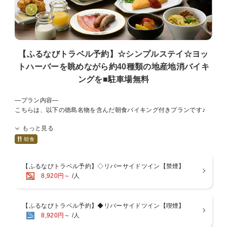
【ふるなびトラベル予約】☆シンプルステイ☆ヨッ
トハーバーを眺めながら約40種類の地産地消バイキ
ングを■駐車場無料
―プラン内容―
こちらは、以下の徳島名物を含んだ朝食バイキング付きプランです♪
朝ごはんで徳島を満喫いただけます。
もっと見る
・そば米汁
朝食
・フィッシュカツ
・しらす
【ふるなびトラベル予約】◇リバーサイドツイン【禁煙】
・徳島ラーメン
8,920円～
/人
・たらいうどん
【ふるなびトラベル予約】◆リバーサイドツイン【喫煙】
―朝食のご案内―
8,920円～
/人
リバーサイドの景色が見える朝食会場で徳島名物のお料理をはじめ、
温かいお料理・サラダ・フルーツや厨房で焼きあげたクロワッサンな