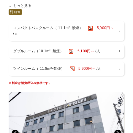
おかげさまで1周年。
もっと見る
感謝の気持ちを、最上の眠りと寛ぎに変えて。
スタイリッシュな客室で、心ゆくまでリラックス。
朝食
━━━━━━━━━━━━━━━━━━━…‥・・★
コンパクトバンクルーム（ 11.1m²･禁煙）
5,900円～
▼▼お部屋▼▼
/人
￣￣￣￣￣￣￣
・全室禁煙
・ウォシュレット完備
ダブルルーム（10.1m²･禁煙）
5,100円～
/人
・個別空調
・インターネット無料Wi-Fi完備
・アメニティは、DHCを採用
ツインルーム（ 11.8m²･禁煙）
5,900円～
/人
＜ご注意点＞
※各部屋タイプで、ベッド数を超えた人数でご利用の場合は、
※料金は消費税込み価格です。
120cm幅のベッドに、複数の方が一緒にお休み頂く事になります。
▼▼ 朝食 ▼▼
￣￣￣￣￣￣￣￣
一日の活力となる朝ごはん
地元の食材を取り入れた和洋ビュッフェ♪
（※朝食ご利用者様が一定数に達しない際はプレートでの提供になる
場合がございます。）