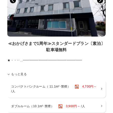
【 営業時間 】
ＡＭ７：００〜ＡＭ９：００
※都合により、変更あり
【 ＭＥＮＵ 】
徳島県郷土料理・しらすピザ・スクランブルエッグ・ウインナー・グ
リーンサラダ
ごはん・お味噌汁・パン・カレー・ヨーグルト 等
≪おかげさまで1周年≫スタンダードプラン〔素泊〕
▼▼ アクセス ▼▼
駐車場無料
￣￣￣￣￣￣￣￣￣￣
・JR鳴門駅より徒歩8分
・徳島空港よりお車で12分
★・・‥…━━━━━━━━━━━━━━━━━━━
▼▼ パーキング ▼▼
おかげさまで1周年。
もっと見る
￣￣￣￣￣￣￣￣￣￣￣
感謝の気持ちを、最上の眠りと寛ぎに変えて。
駐車場は無料 （予約不要）
スタイリッシュな客室で、心ゆくまでリラックス。
コンパクトバンクルーム（ 11.1m²･禁煙）
4,700円～
▼▼ 特徴・サービス ▼▼
━━━━━━━━━━━━━━━━━━━…‥・・★
/人
￣￣￣￣￣￣￣￣￣￣￣￣￣
▼▼お部屋▼▼
＜＜レンタル品＞＞
￣￣￣￣￣￣￣
・加湿器・空気清浄機・低反発枕・アイロン・ズボンプレッサー・ア
・全室禁煙
ダブルルーム（10.1m²･禁煙）
3,900円～
/人
イスペール・自転車etc.
・ウォシュレット完備
(※先着順・在庫に限りがございます。ご希望の場合、フロントにお声
・個別空調