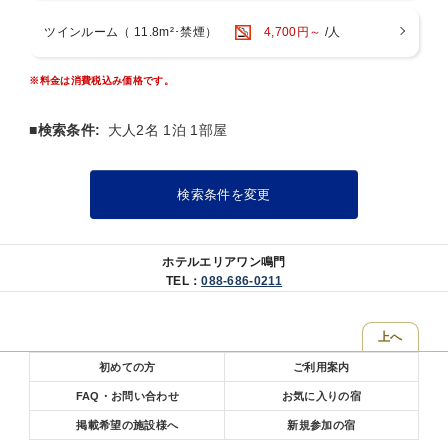
掛け下さい。)
・インターネット無料Wi-Fi完備
ツインルーム（ 11.8m²･禁煙）
4,700円～
/人
・館内にコインランドリー完備（有料）
・アメニティは、DHCを採用
＜ご注意点＞
※料金は消費税込み価格です。
※各部屋タイプで、ベッド数を超えた人数でご利用の場合は、
120cm幅のベッドに、複数の方が一緒にお休み頂く事になります。
■検索条件:
大人2名 1泊 1部屋
▼▼ アクセス ▼▼
￣￣￣￣￣￣￣￣￣￣
・JR鳴門駅より徒歩8分
検索条件を変更
・徳島空港よりお車で12分
▼▼ パーキング ▼▼
ホテルエリアワン鳴門
￣￣￣￣￣￣￣￣￣￣￣
TEL：
088-686-0211
駐車場は無料 （予約不要）
▼▼ 特徴・サービス ▼▼
上へ
￣￣￣￣￣￣￣￣￣￣￣￣￣
＜＜レンタル品＞＞
初めての方
ご利用案内
・加湿器・空気清浄機・低反発枕・アイロン・ズボンプレッサー・ア
FAQ・お問い合わせ
お気に入りの宿
イスペール・自転車etc.
(※先着順・在庫に限りがございます。ご希望の場合、フロントにお声
掲載希望の施設様へ
新規参加の宿
掛け下さい。)