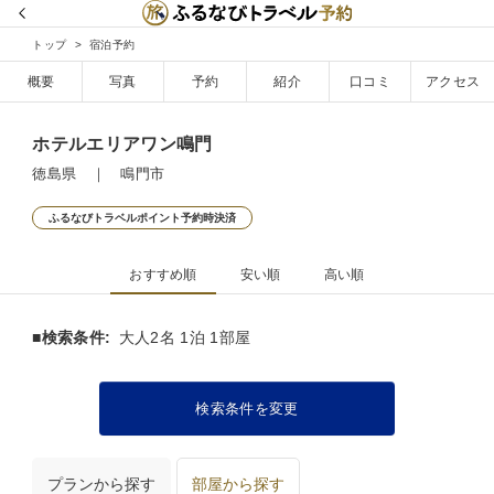
トップ
宿泊予約
概要
写真
予約
紹介
口コミ
アクセス
ホテルエリアワン鳴門
徳島県 ｜ 鳴門市
ふるなびトラベルポイント予約時決済
おすすめ順
安い順
高い順
■検索条件:
大人2名 1泊 1部屋
検索条件を変更
プランから探す
部屋から探す