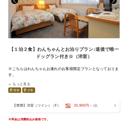
項に同意していただます。
さい。
お客様のご自宅に宿泊同意書を送らせていただきますので、必要
事項をご記入の上
【ご朝食】和定食
①宿泊同意書
〇7:00〜9:00(最終スタート8:30)
②狂犬病予防注射済証のコピー
〇食堂にて召し上がっていただきます。
③ワクチン注射の接種証明書
以上3枚を宿泊日の当日までにホテル宛(089-931-3301)にFAXし
ていただくか、郵送をお願い致します。
お食事会場にわんちゃんを連れてきていただけます。（ペットカ
【１泊２食】わんちゃんとお泊りプラン♪道後で唯一
当日お忘れになられた場合はお泊めすることができませんのでご
ートに乗っていただきます）
了承下さい。
ドッグラン付き☆（洋室）
一般のお客様もいらっしゃいますので、ご配慮をお願い致しま
す。
※宿泊同意書を送らせていただくご住所をお知らせ下さい。
わんちゃんの無駄吠え、他のお客様への迷惑行為等がございまし
※こちらはわんちゃんお連れのお客様限定プランとなっておりま
たら、お部屋やお車にてお留守番して頂きます。
す。
○宿泊可能なペットの頭数は１部屋あたり中型犬(15Kg以内)２匹
※2023年1月10日より車・バイク共に1台700円/1泊とさせて頂き
もっと見る
までです。
ます。
朝食
夕食
○ペット料金１匹につき3，300円(税込)別途頂きます。
わんちゃんも大事な家族の一員♪道後で思い出を作りたいけど、
いつも家や車の中でお留守番はかわいそう…
【禁煙】洋室（ツイン）（F）
20,900円～
/人
○わんちゃん用アメニティ
せっかく旅行に行くなら一緒にお部屋で宿泊されたい方にペット
・ケージ
プランをご用意致しました☆
・トイレシート
※料金は消費税込み価格です。
ご宿泊のお客様は無料でドッグランをご利用いただけます♪
・ウエットティッシュ
足洗い場、飲み水場、飼い主様には屋根のついたベンチもあります♪