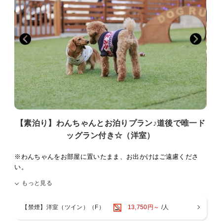
すので予めご了承下さい。)
苦手なお客様もいらっしゃいますのでご配慮をお願い致します。
・オリジナルわんちゃん用浴衣
※お布団はチェックイン前に敷かせて頂いております。
【ご朝食】
料理長厳選の食材を使用しました、和定食
ペットも大事な家族の一員♪
〇7:00〜9:00(最終スタート8:30)
道後でわんちゃんと思い出を作りたいけど、いつも家や車の中でお留
〇食堂にて召し上がって頂きます。
守番はかわいそう…
〇お子様の料理は大人の方と同じ内容になります。
せっかく旅行に行くなら一緒にお部屋で宿泊されたい方にペットプラ
ンをご用意いたしました☆
お食事会場にわんちゃんを連れてきていただけます。（ペットカート
に乗っていただきます。）
ご宿泊のお客様は無料でドッグランをご利用いただけます♪
お食事会場には一般のお客様もいらっしゃいますので、ご配慮をお願
※近隣にホテルもございますので、夜中・朝方のご利用はご配慮をお
い致します。
願い致します。
【素泊り】わんちゃんとお泊りプラン♪道後で唯一ド
また、わんちゃんの無駄吠え、他のお客様への迷惑行為等がございま
したら、お部屋やお車にてお留守番して頂くようになりますので、予
ッグラン付き☆（洋室）
■わんちゃんについて■
めご了承下さい。
必ず、「宿泊同意書」をお読み頂き、記載された滞在条件・注意事項
※わんちゃんをお部屋に置いたまま、お出かけはご遠慮くださ
に同意していただます。
お客様のご自宅に宿泊同意書を送らせていただきますので、必要事項
い。
をご記入の上
（お食事や道後温泉入浴などでわんちゃんをお留守番させざるを
もっと見る
①宿泊同意書
得ない場合はフロントにお声掛けいただき、必ず１時間以内にお
②狂犬病予防注射済証のコピー
戻りをお願い致します。）
③ワクチン注射の接種証明書
【禁煙】洋室（ツイン）（F）
13,750円～
/人
※当日ご希望されても夕食・朝食をお付けすることは出来ません
以上3枚を宿泊日の当日までにホテル宛て(089-931-3301)にFAXして
ので、ご確認の上ご予約をお願い致します。（館内にお食事処は