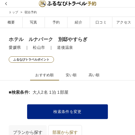
トップ
宿泊予約
概要
写真
予約
紹介
口コミ
アクセス
ホテル ルナパーク 別邸やすらぎ
愛媛県 ｜ 松山市 ｜ 道後温泉
ふるなびトラベルポイント
おすすめ順
安い順
高い順
■検索条件:
大人2名 1泊 1部屋
検索条件を変更
プランから探す
部屋から探す