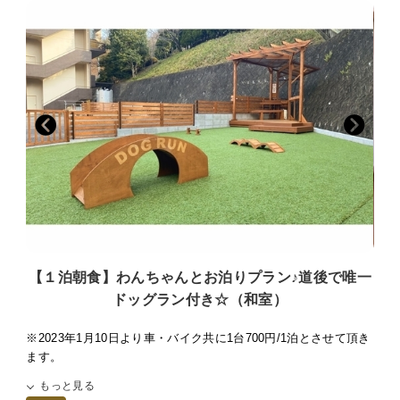
・粘着クリーナー
※近隣にホテルもございますので、夜中・朝方のご利用はご配慮をお
・食器
願い致します。
・足ふきタオル
■わんちゃんについて■
必ず「宿泊同意書」をお読み頂き、記載された滞在条件・注意事項に
○わんちゃん用無料貸し出し
同意していただます。
・ペットカート４台(ご予約は出来ません。貸し出しは先着順に
お客様のご自宅に宿泊同意書を送らせていただきますので必要事項を
なります。)
ご記入の上
・オリジナルわんちゃん用浴衣
①宿泊同意書
②狂犬病予防注射済証のコピー
【ご夕食】ひめ御膳
③ワクチン注射の接種証明書
○18:00〜21:00（最終スタート19:30）
以上3枚を宿泊日の当日までにホテル宛て(089-931-3301)にFAXして
〇レストラン会場で召し上がって頂きます。
いただくか郵送をお願い致します。
当日お忘れになられた場合はお泊めすることができませんのでご了承
【ご朝食】和定食
下さい。
〇7:00〜9:00(最終スタート8:30)
【１泊朝食】わんちゃんとお泊りプラン♪道後で唯一
※宿泊同意書を送らせていただくご住所をお知らせ下さい。
〇食堂で召し上がって頂きます。
ドッグラン付き☆（和室）
〇宿泊可能なペットの頭数は１部屋あたり中型犬(15Kg以内)１匹まで
お食事会場にわんちゃんを連れてきていただけます。（ペットカ
です。
※2023年1月10日より車・バイク共に1台700円/1泊とさせて頂き
ートに乗っていただきます。）
ます。
一般のお客様もいらっしゃいますのでご配慮をお願い致します。
○ペット料金１匹3，300円(税込)別途頂きます。
わんちゃんの無駄吠え、他のお客様への迷惑行為等がございまし
もっと見る
わんちゃんも大事な家族の一員♪
たら、お部屋やお車にてお留守番して頂くようになります。