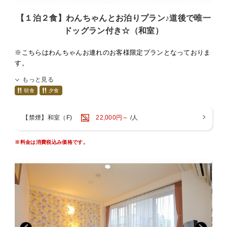
○宿泊可能なペットの頭数は１部屋あたり中型犬(15Kg以内)２匹
【１泊２食】わんちゃんとお泊りプラン♪道後で唯一
までです。
ドッグラン付き☆（和室）
○ペット料金１匹につき3，300円(税込)別途頂きます。
※こちらはわんちゃんお連れのお客様限定プランとなっておりま
す。
○わんちゃん用アメニティ
※2023年1月10日より車・バイク共に1台700円/1泊とさせて頂き
ケージ、トイレシート、ウェットティッシュ、粘着クリーナー、
もっと見る
ます。
食器、足ふきタオル
朝食
夕食
わんちゃんも大事な家族の一員♪道後で思い出を作りたいけど、
○わんちゃん用無料貸出
いつも家や車の中でお留守番はかわいそう…
【禁煙】和室（F)
22,000円～
/人
ペットカート４台(ご予約は出来ません。貸出は先着順になりま
せっかく旅行に行くなら一緒にお部屋で宿泊されたい方にペット
す)
プランをご用意いたしました☆
オリジナルわんちゃん用浴衣
※料金は消費税込み価格です。
ご宿泊のお客様は無料でドッグランをご利用いただけます♪
※近隣にホテルもございますので、夜中朝方のご利用はご配慮を
お願い致します。
【ご夕食】ひめ御膳
○18:00〜21:00（最終スタート19:30）
※お布団はチェックイン前に敷かせていただいております。
〇お部屋で召し上がっていただきます。
〇グループ（２部屋以上）でご宿泊の際、他のお部屋のお連れ様
■わんちゃんについて■
とご一緒に食べられたい場合は、レストランでのご提供とさせて
必ず「宿泊同意書」をお読み頂き、記載された滞在条件・注意事
いただきます。ご一緒にお部屋食は出来ませんので予めご了承下