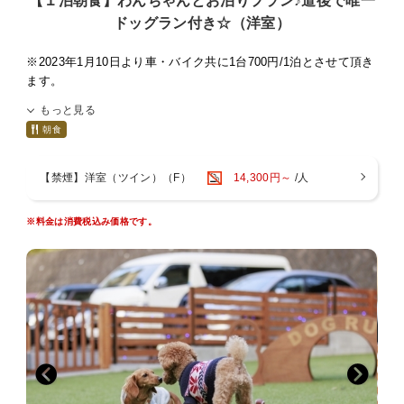
【１泊朝食】わんちゃんとお泊りプラン♪道後で唯一
②狂犬病予防注射済証のコピー
ドッグラン付き☆（洋室）
③ワクチン注射の接種証明書
以上3枚を宿泊日の当日までにホテル宛て(089-931-3301)にFAX
※2023年1月10日より車・バイク共に1台700円/1泊とさせて頂き
していただくか、郵送をお願い致します。
ます。
当日お忘れになられた場合は、お泊めすることができませんので
もっと見る
ご了承下さい。
わんちゃんも大事な家族の一員♪
朝食
道後で思い出を作りたいけど、いつも家や車の中でお留守番はか
※宿泊同意書を送らせていただくご住所をお知らせください。
わいそう…
せっかく旅行に行くなら一緒にお部屋で宿泊されたい方にペット
【禁煙】洋室（ツイン）（F）
14,300円～
/人
○ペット料金 １匹につき3，300円(税込)別途頂きます。
プランをご用意いたしました☆
当館にご宿泊のお客様は無料でドッグランをご利用いただけます♪
○わんちゃん用アメニティ
※料金は消費税込み価格です。
足洗い場、飲み水場、飼い主様には屋根のついたベンチもあります♪
・ケージ
※近隣にホテルもございますので、夜中・朝方のご利用はご配慮をお
・トイレシート
願い致します。
・ウェットティッシュ
■わんちゃんについて■
・粘着クリーナー
必ず「宿泊同意書」をお読み頂き、記載された滞在条件・注意事項に
・食器
同意していただます。
・足ふきタオル
お客様のご自宅に宿泊同意書を送らせていただきますので、必要事項
をご記入の上
○わんちゃん用無料貸し出し
①宿泊同意書
・ペットカート４台(ご予約は出来ません。貸し出しは先着順に
②狂犬病予防注射済証のコピー