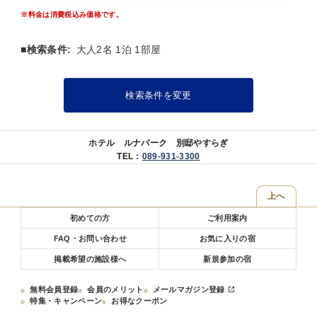
いただくか、郵送をお願い致します。
ありません。）
当日お忘れになられた場合は、お泊めすることができませんのでご了
※料金は消費税込み価格です。
承下さい。
※わんちゃんが館内をご移動される際は、抱っこ、キャリー(バ
■検索条件:
大人2名 1泊 1部屋
ッグ)、ペットカートでのご移動をお願い致します。
※宿泊同意書を送らせていただくご住所をお知らせください。
〇宿泊可能なペットの頭数は1部屋あたり中型犬(15Kg以内)、２匹ま
※当館はペット専用ホテルではございません。館内にはわんちゃ
検索条件を変更
でです。
んが苦手なお客様もいらっしゃいますのでご配慮をお願い致しま
す。
○ペット料金 1匹3，300円(税込)別途頂きます。
ペットも大事な家族の一員♪
ホテル ルナパーク 別邸やすらぎ
○わんちゃん用アメニティ
道後でわんちゃんと思い出を作りたいけど、いつも家や車の中で
TEL：
089-931-3300
・ケージ
お留守番はかわいそう…
・トイレシート
せっかく旅行に行くなら一緒にお部屋で宿泊されたい方にペット
・ウェットティッシュ
上へ
プランをご用意いたしました☆
・粘着クリーナー
・食器
初めての方
ご利用案内
ご宿泊のお客様は無料でドッグランをご利用いただけます♪
・足ふきタオル
FAQ・お問い合わせ
お気に入りの宿
※近隣にホテルもございますので、夜中・朝方のご利用はご配慮
○わんちゃん用無料貸し出し
をお願い致します。
掲載希望の施設様へ
新規参加の宿
・ペットカート４台(ご予約は出来ません。貸し出しは先着順になりま
すので予めご了承下さい。)
当館の玄関にはわんちゃん用の坊っちゃんとマドンナのくり抜き
無料会員登録
会員のメリット
メールマガジン登録
・オリジナルわんちゃん用浴衣
特集・キャンペーン
お得なクーポン
パネルもご用意！