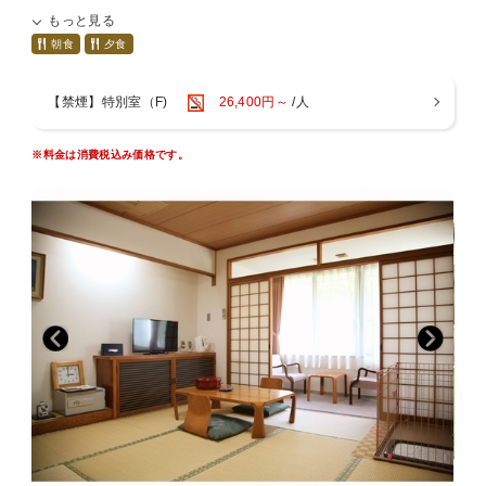
もっと見る
わんちゃんも大事な家族の一員♪道後で思い出を作りたいけど、
朝食
夕食
いつも家や車の中でお留守番はかわいそう…
せっかく旅行に行くなら一緒にお部屋で宿泊されたい方にペット
プランをご用意いたしました☆
【禁煙】特別室（F)
26,400円～
/人
※お布団はチェックイン前に敷かせていただいております。
※料金は消費税込み価格です。
■わんちゃんについて■
必ず「宿泊同意書」をお読みいただき、記載された滞在条件・注
意事項に同意していただます。
お客様のご自宅に宿泊同意書を送らせていただきますので、必要
事項をご記入の上
①宿泊同意書
②狂犬病予防注射済証のコピー
③ワクチン注射の接種証明書
以上3枚を宿泊日の当日までにホテル宛(089-931-3301)にFAXし
ていただくか、郵送をお願い致します。
当日お忘れになられた場合はお泊めすることができませんのでご
了承下さい。
※宿泊同意書を送らせていただくご住所をお知らせ下さい。