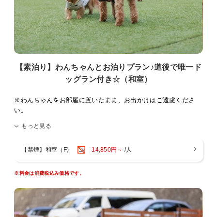
なりますので予めご了承下さい。)
③ワクチン注射の接種証明書
・オリジナルわんちゃん用浴衣
以上3枚を宿泊日の当日までにホテル宛て(089-931-3301)にFAXして
いただくか、郵送をお願い致します。
【ご朝食】
当日お忘れになられた場合は、お泊めすることができませんのでご了
料理長厳選の食材を使用しました、和定食
承下さい。
〇7:00〜9:00(最終スタート8:30)
※宿泊同意書を送らせていただくご住所をお知らせ下さい。
〇食堂にて召し上がっていただきます。
【素泊り】わんちゃんとお泊りプラン♪道後で唯一ド
ッグラン付き☆（和室）
○ペット料金1匹3，300円(税込)別途頂きます。
お食事会場にわんちゃんを連れてきていただけます。（ペットカ
ートに乗っていただきます。）
※宿泊可能なペットの頭数は1部屋あたり中型犬(15Kg以内)1匹までで
※わんちゃんをお部屋に置いたまま、お出かけはご遠慮くださ
一般のお客様もいらっしゃいますので、ご配慮をお願い致しま
す。
い。
す。
（お食事や道後温泉入浴などで、わんちゃんをお留守番させざる
わんちゃんの無駄吠え、他のお客様への迷惑行為等がございまし
もっと見る
○わんちゃん用アメニティ
を得ない場合は、フロントにお声掛けいただき、必ず１時間以内
たら、お部屋やお車にてお留守番していただくようになりますの
・ケージ
にお戻りをお願い致します。）
で、予めご了承下さい。
・トイレシート
【禁煙】和室（F)
14,850円～
/人
※当日、ご希望されても夕食・朝食をお付けすることは出来ませんの
・ウェットティッシュ
で、ご確認の上ご予約をお願い致します。（館内にお食事処はありま
・粘着クリーナー
せん。）
・食器
※料金は消費税込み価格です。
・足ふきタオル
※わんちゃんが館内をご移動される際は、抱っこ、キャリー(バッ
グ)、ペットカートでのご移動をお願い致します。
○わんちゃん用無料貸し出し
・ペットカート４台(ご予約は出来ません。貸し出しは先着順になりま
※当館はペット専用ホテルではございません。館内にはわんちゃんが