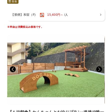
○わんちゃん用アメニティ
朝食
道後で思い出を作りたいけど、いつも家や車の中でお留守番はか
ケージ、トイレシート、ウェットティッシュ、粘着クリーナー、食
わいそう…
器、足ふきタオル
せっかく旅行に行くなら一緒にお部屋で宿泊されたい方にペット
【禁煙】和室（F)
15,400円～
/人
プランをご用意いたしました☆
○わんちゃん用無料貸し出し
※宿泊可能なペットの頭数は１部屋あたり中型犬(15Kg以内)２匹
・ペットカート４台(ご予約は出来ません。貸し出しは先着順になりま
※料金は消費税込み価格です。
までです。
す。)
・オリジナルわんちゃん用浴衣
当館にご宿泊のお客様は無料でドッグランをご利用いただけます
【ご夕食】ひめ御膳
♪
○18:00〜21:00（最終スタート19：30）
足洗い場、飲み水場、飼い主様には屋根のついたベンチもありま
〇レストラン会場で召し上がって頂きます。
す♪
※近隣にホテルもございますので、夜中・朝方のご利用はご配慮
【ご朝食】和定食
をお願い致します。
〇7:00〜9:00(最終スタート8:30)
〇食堂で召し上がって頂きます。
※お布団はチェックイン前に敷かせていただいております。
お食事会場にわんちゃんを連れてきていただけます。（ペットカート
■わんちゃんについて■
に乗っていただきます。）
必ず、「宿泊同意書」をお読み頂き、記載された滞在条件・注意
一般のお客様もいらっしゃいますので、ご配慮をお願い致します。
事項に同意していただます。
わんちゃんの無駄吠え、他のお客様への迷惑行為等がございました
ら、お部屋やお車にてお留守番して頂くようになりますので予めご了
お客様のご自宅に宿泊同意書を送らせていただきますので、必要
承下さい。
事項をご記入の上
①宿泊同意書