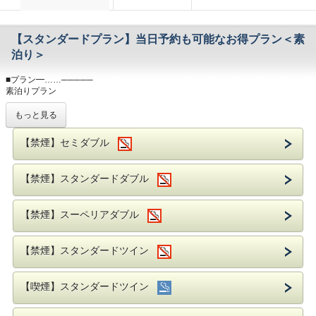
【スタンダードプラン】当日予約も可能なお得プラン＜素
泊り＞
■プラン━……─────
素泊りプラン
・チェックイン 15：00～／チェックアウト ～11:00
もっと見る
■アクセス━……─────
【禁煙】セミダブル
福岡市営地下鉄「天神」駅まで
福岡空港からは、5駅約11分。JR博多駅からは、3駅約5分
【禁煙】スタンダードダブル
地下鉄天神駅「2番出口」より徒歩約1分。
※車いす、ベビーカー等ご利用の方は手前の5番出口(エレベーター)をご利用く
ださい。
【禁煙】スーペリアダブル
岩田屋まで徒歩約2分・福岡三越まで徒歩約5分でショッピングにも最適！
西鉄電車の「福岡・天神駅」まで徒歩約5分で、太宰府・柳川・大牟田への観光
にも好アクセス
【禁煙】スタンダードツイン
国際会議場、マリンメッセ、福岡サンパレスへバスで約10分（最寄バス停まで
徒歩約5分）
【喫煙】スタンダードツイン
■その他━……─────
・全客室Wi-Fi接続無料