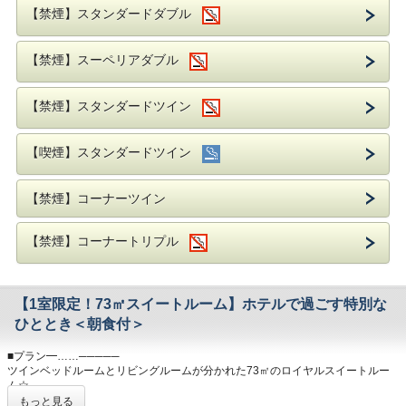
シェフがその場でつくるオムレツやホテルメイドのブレッドなど、存分にお召し
【禁煙】スタンダードダブル
上がりください。
内容：和洋朝食ブッフェ
会場：1階 オールデイダイニング グランカフェ
【禁煙】スーペリアダブル
時間：7：00～10：00（O.S 9：45）
※添寝のお子様(4～6歳未就学児)は、朝食代1000円を現地にてお支払いくださ
い。
【禁煙】スタンダードツイン
■その他━……─────
・全客室Wi-Fi接続無料
・ミネラルウォーターお1人様1本サービス
【喫煙】スタンダードツイン
・コンビニエンスストア徒歩1分
・加湿機能付空気清浄機完備
【禁煙】コーナーツイン
■アクセス━……─────
福岡市営地下鉄「天神」駅まで
福岡空港からは、5駅約11分。JR博多駅からは、3駅約5分
【禁煙】コーナートリプル
地下鉄天神駅「2番出口」より徒歩約1分。
※車いす、ベビーカー等ご利用の方は手前の5番出口(エレベーター)をご利用く
ださい。
【1室限定！73㎡スイートルーム】ホテルで過ごす特別な
岩田屋まで徒歩約2分・福岡三越まで徒歩約5分でショッピングにも最適！
ひととき＜朝食付＞
西鉄電車の「福岡・天神駅」まで徒歩約5分で、太宰府・柳川・大牟田への観光
にも好アクセス
■プラン━……─────
国際会議場、マリンメッセ、福岡サンパレスへバスで約10分（最寄バス停まで
ツインベッドルームとリビングルームが分かれた73㎡のロイヤルスイートルー
徒歩約5分）
ム☆
ご宿泊と朝食がセットになったプランをご用意いたしました。
もっと見る