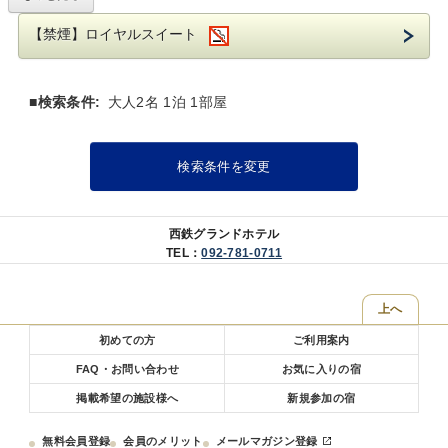
青い絨毯が印象的な室内は、英国風のデザインで優雅なひとときを演出します。
【禁煙】ロイヤルスイート
大切な方とのご宿泊やご両親へのプレゼント、自分へのご褒美など…
ぜひ西鉄グランドホテル自慢のお部屋で、思い出に残る特別な日をお過ごしくだ
さい！
■検索条件:
大人2名 1泊 1部屋
・チェックイン 15：00～／チェックアウト ～11:00
■朝食━……─────
検索条件を変更
地元九州、国産の食材を使用したブッフェをお楽しみいただけます。
シェフがその場でつくるオムレツやホテルメイドのブレッドなど、存分にお召し
上がりください。
内容：和洋朝食ブッフェ
会場：1階 オールデイダイニング グランカフェ
西鉄グランドホテル
時間：7：00～10：00（O.S 9：45）
TEL：
092-781-0711
※添寝のお子様(4～6歳未就学児)は、朝食代1000円を現地にてお支払いくださ
い。
上へ
■その他━……─────
・全客室Wi-Fi接続無料
初めての方
ご利用案内
・ミネラルウォーターお1人様1本サービス
・コンビニエンスストア徒歩1分
FAQ・お問い合わせ
お気に入りの宿
・加湿機能付空気清浄機完備
掲載希望の施設様へ
新規参加の宿
無料会員登録
会員のメリット
メールマガジン登録