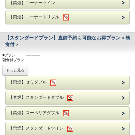
・ミネラルウォーターお1人様1本サービス
【禁煙】コーナーツイン
・コンビニエンスストア徒歩1分
・加湿機能付空気清浄機完備
【禁煙】コーナートリプル
【スタンダードプラン】直前予約も可能なお得プラン＜朝
食付＞
■プラン━……─────
朝食付プラン
・チェックイン 15：00～／チェックアウト ～11:00
もっと見る
■朝食━……─────
【禁煙】セミダブル
地元九州、国産の食材を使用したブッフェをお楽しみいただけます。
シェフがその場でつくるオムレツやホテルメイドのブレッドなど、存分にお召し
上がりください。
【禁煙】スタンダードダブル
内容：和洋朝食ブッフェ
会場：1階オールデイダイニング グランカフェ
時間：7：00～10：00（O.S 9：45）
【禁煙】スーペリアダブル
※添寝のお子様(4～6歳未就学児)は、朝食代1000円を現地にてお支払いくださ
い。
■アクセス━……─────
【禁煙】スタンダードツイン
福岡市営地下鉄「天神」駅まで