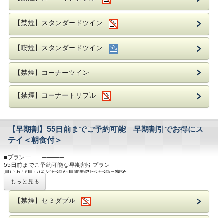
福岡市営地下鉄「天神」駅まで
福岡空港からは、5駅約11分。JR博多駅からは、3駅約5分
【禁煙】スタンダードツイン
地下鉄天神駅「2番出口」より徒歩約1分。
※車いす、ベビーカー等ご利用の方は手前の5番出口(エレベーター)をご利用く
ださい。
【喫煙】スタンダードツイン
岩田屋まで徒歩約2分・福岡三越まで徒歩約5分でショッピングにも最適！
西鉄電車の「福岡・天神駅」まで徒歩約5分で、太宰府・柳川・大牟田への観光
【禁煙】コーナーツイン
にも好アクセス
国際会議場、マリンメッセ、福岡サンパレスへバスで約10分（最寄バス停まで
徒歩約5分）
【禁煙】コーナートリプル
【早期割】55日前までご予約可能 早期割引でお得にス
テイ＜朝食付＞
■プラン━……─────
55日前までご予約可能な早期割引プラン
早ければ早いほどお得な早期割引でお得に宿泊
もっと見る
・チェックイン 15：00～／チェックアウト ～11：00
【禁煙】セミダブル
■朝食━……─────
地元九州、国産の食材を使用したブッフェをお楽しみいただけます。