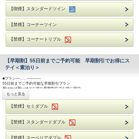
福岡空港からは、5駅約11分。JR博多駅からは、3駅約5分
【喫煙】スタンダードツイン
地下鉄天神駅「2番出口」より徒歩約1分。
※車いす、ベビーカー等ご利用の方は手前の5番出口(エレベーター)をご利用く
ださい。
【禁煙】コーナーツイン
岩田屋まで徒歩約2分・福岡三越まで徒歩約5分でショッピングにも最適！
西鉄電車の「福岡・天神駅」まで徒歩約5分で、太宰府・柳川・大牟田への観光
【禁煙】コーナートリプル
にも好アクセス
国際会議場、マリンメッセ、福岡サンパレスへバスで約10分（最寄バス停まで
徒歩約5分）
【早期割】55日前までご予約可能 早期割引でお得にス
■その他━……─────
・全客室Wi-Fi接続無料
テイ＜素泊り＞
・ミネラルウォーターお1人様1本サービス
・コンビニエンスストア徒歩1分
■プラン━……─────
・加湿機能付空気清浄機完備
55日前までご予約可能な早期割引プラン
早ければ早いほどお得な早期割引でお得に宿泊
もっと見る
・チェックイン 15：00～／チェックアウト ～11：00
【禁煙】セミダブル
■その他━……─────
・全客室Wi-Fi接続無料
・ミネラルウォーターお1人様1本サービス
【禁煙】スタンダードダブル
・コンビニエンスストア徒歩1分
・加湿機能付空気清浄機完備
【禁煙】スーペリアダブル
■アクセス━……─────