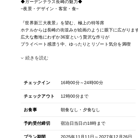
◆ガーデンテラス長崎の魅力◆
−夜景・デザイン・客室・食−
『世界新三大夜景』を望む、極上の特等席
ホテルからは長崎の街並みが絵画のように眼下に広がりま
広大な敷地にわずか36室という贅沢な作りが
プライベート感漂う中、ゆったりとリゾート気分を満喫
続きを読む
チェックイン
16時00分～24時00分
チェックアウト
12時00分まで
お食事
朝食なし・夕食なし
予約受付締切
宿泊日当日の18時まで
プラン期間
2025年11月11日～2027年12月26日