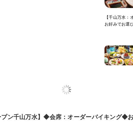
【千山万水：
お好みでお選
月オープン千山万水】◆会席：オーダーバイキング◆