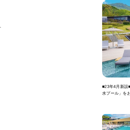
す
■23年4月新
水プール」を