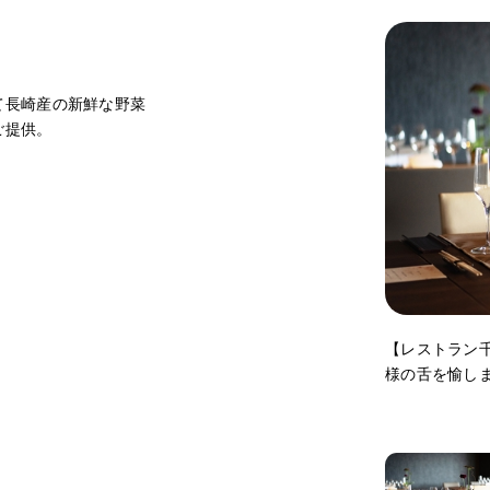
て長崎産の新鮮な野菜
ご提供。
【レストラン
様の舌を愉し