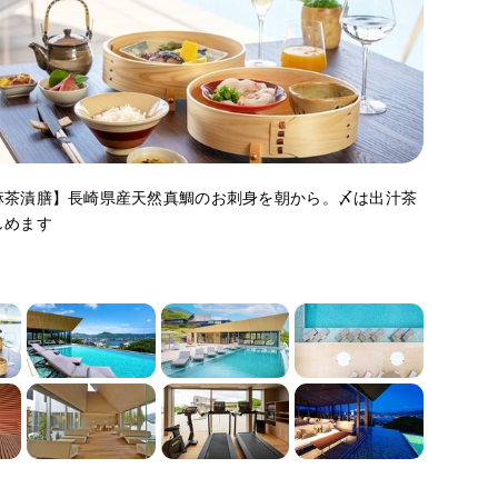
麻茶漬膳】長崎県産天然真鯛のお刺身を朝から。〆は出汁茶
しめます