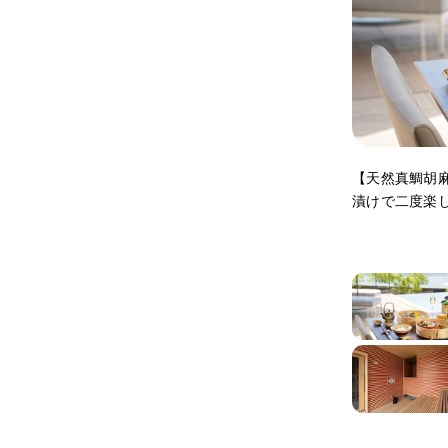
【天然真鯛胡
漬けで二度楽