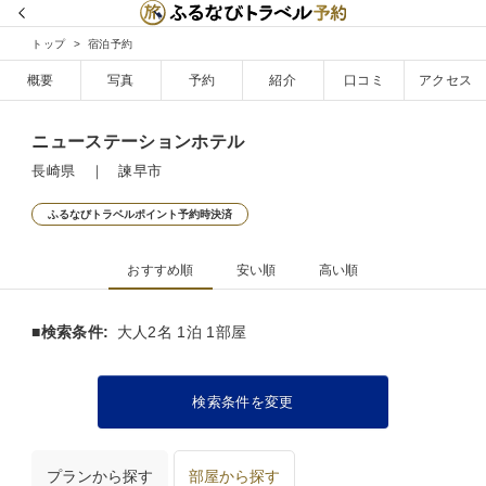
トップ
宿泊予約
概要
写真
予約
紹介
口コミ
アクセス
ニューステーションホテル
長崎県 ｜ 諫早市
ふるなびトラベルポイント予約時決済
おすすめ順
安い順
高い順
■検索条件:
大人2名 1泊 1部屋
検索条件を変更
プランから探す
部屋から探す