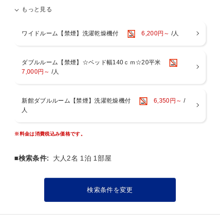
■朝食なしの素泊りシンプルステイプラン
もっと見る
■こちらのプランには朝食がついておりません。
朝食をご希望の方は（朝食弁当付き）プランをお選びください。
ワイドルーム【禁煙】洗濯乾燥機付
6,200円～
/人
■インフォメーション
・駐車場 無料(大型車有料 要予約)
ダブルルーム【禁煙】☆ベッド幅140ｃｍ☆20平米
■展望浴場完備■ サウナ付
7,000円～
/人
8階展望浴場 男女入替制
ご利用時間（日曜お休み）
新館ダブルルーム【禁煙】洗濯乾燥機付
6,350円～
/
8階 女性 19:00〜20:30
人
男性 20:40〜23:00
※料金は消費税込み価格です。
■検索条件:
大人2名 1泊 1部屋
検索条件を変更