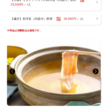
■■■■■■■■■■■■■■■■■■■■■■■■■■■■■■
26,500円～
/人
～お風呂～
・１階には男女別大浴場と露天風呂がございます。ご滞在中はいつ
【繊月】和洋室（内湯付）禁煙
28,000円～
/人
でも入浴ＯＫ
・５つの貸切家族風呂をご利用いただけます！ご滞在中いつでもご
入浴いただけます
※料金は消費税込み価格です。
緑の湯：陶器風呂（半露天風呂）
葵の湯：一枚岩をくり貫いたお風呂（半露天風呂）
杏の湯：御影石のジャグジー風呂（内風呂）
菫の湯：寝湯（内風呂）
紅の湯：広々露天風呂
～夢月のイチ押しポイント～
湯上がりには、生ビール・ジュース・コーヒーを無料でお楽しみいた
だけます。