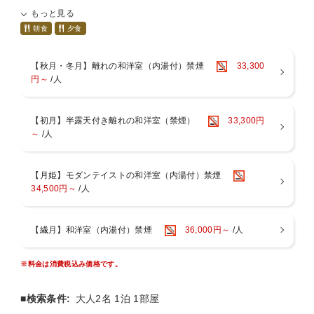
ご夕食時のドリンク、冷蔵庫飲料が全て無料♪
もっと見る
追加料金は発生しませんので、
大切な人へのプレゼント旅行にも最適です！
朝食
夕食
■ご夕食時ドリンク飲み放題（９０分／ビン類は除く）
【秋月・冬月】離れの和洋室（内湯付）禁煙
33,300
※グループ予約の場合、別プラン（飲み放題がついていないプラン）
円～
/人
でご予約の場合、
別プランでご予約のお客様は、お1人様飲み放題3300円を現地にて頂
戴致します。
【初月】半露天付き離れの和洋室（禁煙）
33,300円
■冷蔵庫飲料無料
～
/人
☆．。．：＊・゜ ゚＋。：．゚．☆．。．：＊・゜ ゚＋。：．゚．
☆
【月姫】モダンテイストの和洋室（内湯付）禁煙
タラバガニやサザエなど豪華海鮮を地獄蒸しで堪能！
34,500円～
/人
通常プランよりワンランク上の贅沢を味わうプレミアムプランです。
～ご夕食～
【繊月】和洋室（内湯付）禁煙
36,000円～
/人
タラバガニやサザエなど豪華海鮮地獄蒸しをメインとした創作和会席
をお愉しみください。
※料金は消費税込み価格です。
～ご朝食～
元気の源、健康でおいしい和食をご準備いたします。
■検索条件:
大人2名 1泊 1部屋