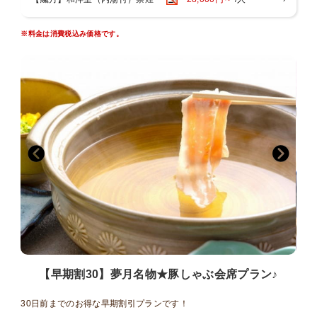
・５つの貸切家族風呂をご利用いただけます！ご滞在中いつでもご
入浴いただけます
緑の湯：陶器風呂（半露天風呂）
※料金は消費税込み価格です。
葵の湯：一枚岩をくり貫いたお風呂（半露天風呂）
杏の湯：御影石のジャグジー風呂（内風呂）
菫の湯：寝湯（内風呂）
紅の湯：広々露天風呂
～夢月のイチ押しポイント～
湯上がりには、生ビール・ジュース・コーヒーを無料でお楽しみいた
だけます。
【早期割30】夢月名物★豚しゃぶ会席プラン♪
30日前までのお得な早期割引プランです！