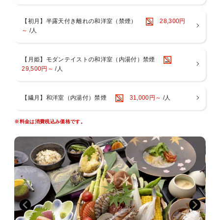
〇お子様のお食事について
小学生のお子様には、大人料理から大人向けの料理（酢の物、珍味
など）を
【初月】半露天付き離れの和洋室（禁煙）
28,300円
除いたミニ会席をご用意しております。
～
/人
会席料理が苦手な小学生のお子様は、前日までにご連絡いただけれ
ば、
お子様ランチメニューへのご変更が可能です。
【月姫】モダンテイストの和洋室（内湯付）禁煙
「食事あり」でご予約の幼児のお子様（未就学児）には、お子様ラ
29,500円～
/人
ンチをご用意いたします。
■■■■■■■■■■■■■■■■■■■■■■■■■■■■■■
【繊月】和洋室（内湯付）禁煙
31,000円～
/人
～お風呂～
・１階には男女別大浴場と露天風呂がございます。ご滞在中はいつ
でも入浴ＯＫ
※料金は消費税込み価格です。
・５つの貸切家族風呂をご利用いただけます！ご滞在中いつでもご
入浴いただけます
緑の湯：陶器風呂（半露天風呂）
葵の湯：一枚岩をくり貫いたお風呂（半露天風呂）
杏の湯：御影石のジャグジー風呂（内風呂）
菫の湯：寝湯（内風呂）
紅の湯：広々露天風呂
～夢月のイチ押しポイント～
湯上がりには、生ビール・ジュース・コーヒーを無料でお楽しみいた