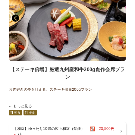
【お風呂】
１階には男女別大浴場と露天風呂がございます。ご滞在中はいつで
も入浴ＯＫ♪
５つの貸切家族風呂をご利用いただけます！ご滞在中いつでもご入
浴いただけます♪
①緑の湯：陶器風呂（半露天風呂）
②葵の湯：一枚岩をくり貫いたお風呂（半露天風呂）
③杏の湯：御影石のジャグジー風呂（内風呂）
④菫の湯：寝湯（内風呂）
⑤紅の湯：広々露天風呂
＼夢月のイチ押しポイント／
【ステーキ倍増】厳選九州産和牛200g創作会席プラ
湯上がりには、生ビール・ジュース・コーヒーを無料でお楽しみいた
だけます。
ン
お肉好きの夢を叶える、ステーキ倍量200gプラン
通常の約2倍！厳選九州産和牛を贅沢に200gご用意しました。
もっと見る
ひと口ごとに広がる濃厚な旨みと芳醇な香りを、心ゆくまでご堪能く
ださい。
朝食
夕食
お腹も心も満たされる、特別なステーキプランです。
※小学生のお子様にはステーキ100gをご用意しております。
【和室】ゆったり10畳の広々和室（禁煙）
23,500円
～
/人