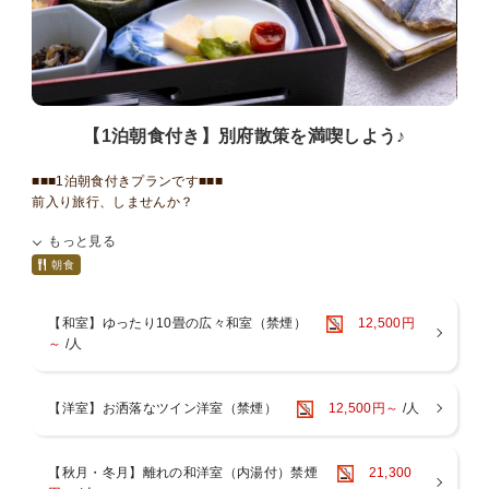
湯上がりには、生ビール・ジュース・コーヒーを無料でお楽しみいた
だけます。
【1泊朝食付き】別府散策を満喫しよう♪
■■■1泊朝食付きプランです■■■
前入り旅行、しませんか？
朝ごはんを食べたら、午前中からたっぷり観光に♪
もっと見る
せっかくのお休みの時間をフルに使って別府温泉を満喫♪
時間に縛られず、気ままな旅をお楽しみください♪
朝食
～ご朝食～
【和室】ゆったり10畳の広々和室（禁煙）
12,500円
元気の源、健康でおいしい和食をご準備いたします。
～
/人
※料理写真は１例。季節により内容は若干異なります
【洋室】お洒落なツイン洋室（禁煙）
12,500円～
/人
■■■■お食事について■■■■■■■■■■■■■■■■■■■
〇お食事は、お食事処個室でのお召し上がりとなります。
〇当館はアレルギー対応出来ませんので予めご了承ください。
■■■■■■■■■■■■■■■■■■■■■■■■■■■■■■
【秋月・冬月】離れの和洋室（内湯付）禁煙
21,300