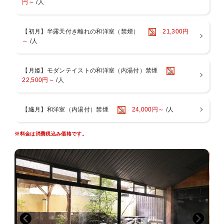
円～
/人
～お風呂～
・１階には男女別大浴場と露天風呂がございます。ご滞在中はいつ
でも入浴ＯＫ♪
【初月】半露天付き離れの和洋室（禁煙）
21,300円
・５つの貸切家族風呂をご利用いただけます！ご滞在中いつでもご
～
/人
入浴いただけます♪
①緑の湯：陶器風呂（半露天風呂）
②葵の湯：一枚岩をくり貫いたお風呂（半露天風呂）
【月姫】モダンテイストの和洋室（内湯付）禁煙
③杏の湯：御影石のジャグジー風呂（内風呂）
22,500円～
/人
④菫の湯：寝湯（内風呂）
⑤紅の湯：広々露天風呂
【繊月】和洋室（内湯付）禁煙
24,000円～
/人
～夢月のイチ押しポイント～
湯上がりには、生ビール・ジュース・コーヒーを無料でお楽しみいた
だけます。
※料金は消費税込み価格です。