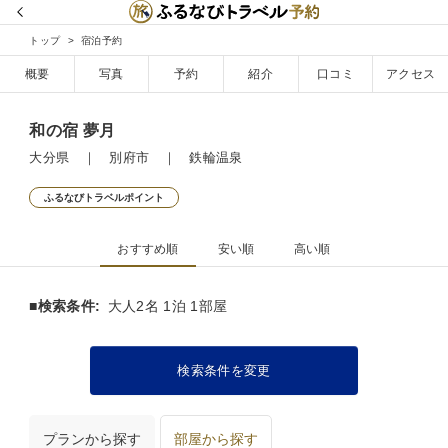
トップ
宿泊予約
概要
写真
予約
紹介
口コミ
アクセス
和の宿 夢月
大分県 ｜ 別府市 ｜ 鉄輪温泉
ふるなびトラベルポイント
おすすめ順
安い順
高い順
■検索条件:
大人2名 1泊 1部屋
検索条件を変更
プランから探す
部屋から探す