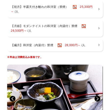
す。
〇お子様のお食事について
【初月】半露天付き離れの和洋室（禁煙）
25,300円
小学生のお子様には、大人料理から大人向けの料理（酢の物、珍味
～
/人
など）を
除いたミニ会席をご用意しております。
会席料理が苦手な小学生のお子様は、前日までにご連絡いただけれ
【月姫】モダンテイストの和洋室（内湯付）禁煙
ば、
26,500円～
/人
お子様ランチメニューへのご変更が可能です。
「食事あり」でご予約の幼児のお子様（未就学児）には、お子様ラ
ンチをご用意いたします。
【繊月】和洋室（内湯付）禁煙
28,000円～
/人
■■■■■■■■■■■■■■■■■■■■■■■■■■■■■■
～お風呂～
※料金は消費税込み価格です。
・１階には男女別大浴場と露天風呂がございます。ご滞在中はいつ
でも入浴ＯＫ
・５つの貸切家族風呂をご利用いただけます！ご滞在中いつでもご
入浴いただけます
緑の湯：陶器風呂（半露天風呂）
葵の湯：一枚岩をくり貫いたお風呂（半露天風呂）
杏の湯：御影石のジャグジー風呂（内風呂）
菫の湯：寝湯（内風呂）
紅の湯：広々露天風呂
～夢月のイチ押しポイント～