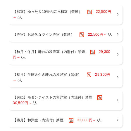
■ご夕食時ドリンク飲み放題（９０分/ビン類は除く）
【和室】ゆったり10畳の広々和室（禁煙）
22,500円
※グループ予約の場合、別プラン（飲み放題がついていないプラン）
～
/人
でご予約の場合、
別プランでご予約のお客様は、お1人様飲み放題3300円を頂戴致しま
す。
【洋室】お洒落なツイン洋室（禁煙）
22,500円～
/人
■冷蔵庫飲料無料
還暦・古希・喜寿・傘寿・米寿のお祝いにも♪ちゃんちゃんこ無料貸出
サービスあり
【秋月・冬月】離れの和洋室（内湯付）禁煙
29,300
ご希望の場合は備考欄にてお知らせください。
円～
/人
☆.。.:*・゜ ﾟ+｡:.ﾟ.☆.。.:*・゜ ﾟ+｡:.ﾟ.☆
～ご夕食～
【初月】半露天付き離れの和洋室（禁煙）
29,300円
厳選された九州産和牛ヒレステーキをメインに、
～
/人
趣向を凝らした創作和会席をご堪能ください。
お好みの焼き加減で、陶板焼きにて熱々のままお召し上がりいただ
けます。
【月姫】モダンテイストの和洋室（内湯付）禁煙
30,500円～
/人
～ご朝食～
元気の源、健康でおいしい和食をご準備いたします。
【繊月】和洋室（内湯付）禁煙
32,000円～
/人
※料理写真は１例。季節により内容は若干異なります