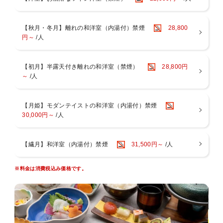
さらに、旬の食材を活かした料理長自慢の創作会席もご堪能くださ
い。
【秋月・冬月】離れの和洋室（内湯付）禁煙
28,800
【ご朝食】
円～
/人
一日の始まりにふさわしい、健康的でおいしい和朝食をご用意。大分
の味覚で、爽やかな朝をお迎えください。
【初月】半露天付き離れの和洋室（禁煙）
28,800円
■■■■お食事について■■■■■■■■■■■■■■■■■■■
～
/人
〇お食事は、お食事処個室でのお召し上がりとなります。
〇当館はアレルギー対応出来ませんので予めご了承ください。
〇連泊の場合２泊目以降は料理長おまかせコースをご用意いたしま
【月姫】モダンテイストの和洋室（内湯付）禁煙
す。
30,000円～
/人
〇お子様のお食事について
小学生のお子様には、大人料理から大人向けの料理(酢の物、珍味な
ど)を
【繊月】和洋室（内湯付）禁煙
31,500円～
/人
除いたミニ会席をご用意しております。
会席料理が苦手な小学生のお子様は、前日までにご連絡いただけれ
ば、
※料金は消費税込み価格です。
お子様ランチメニューへのご変更が可能です。
「食事あり」でご予約の幼児のお子様(未就学児)には、お子様ラン
チをご用意いたします。
■■■■■■■■■■■■■■■■■■■■■■■■■■■■■■