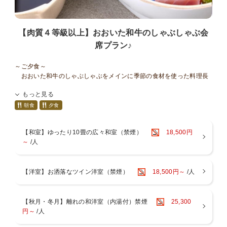
ば、
お子様ランチメニューへのご変更が可能です。
※「食事あり」でご予約の幼児のお子様(未就学児)には、お子様ラン
【肉質４等級以上】おおいた和牛のしゃぶしゃぶ会
チをご用意いたします。
席プラン♪
■■■■■■■■■■■■■■■■■■■■■■■■■■■■■■
～お風呂～
～ご夕食～
・１階には男女別大浴場と露天風呂がございます。ご滞在中はいつで
おおいた和牛のしゃぶしゃぶをメインに季節の食材を使った料理長
も入浴ＯＫ
自慢の創作会席をお愉しみください。
・５つの貸切家族風呂をご利用いただけます！ご滞在中いつでもご入
もっと見る
～おおいた和牛のしゃぶしゃぶ～
浴いただけます
料理長が厳選した昆布だしでいただく牛のしゃぶしゃぶ。
朝食
夕食
緑の湯：陶器風呂（半露天風呂）
大分名物のカボス香るカボスポン酢とごまだれでお召し上がりくだ
葵の湯：一枚岩をくり貫いたお風呂（半露天風呂）
さい。
【和室】ゆったり10畳の広々和室（禁煙）
18,500円
杏の湯：御影石のジャグジー風呂（内風呂）
～
/人
菫の湯：寝湯（内風呂）
～ご朝食～
紅の湯：広々露天風呂
元気の源、健康でおいしい和食をご準備いたします。
～夢月のイチ押しポイント～
【洋室】お洒落なツイン洋室（禁煙）
18,500円～
/人
※料理写真は１例。季節により内容は若干異なります
湯上がりには、生ビール・ジュース・コーヒーを無料でお楽しみいた
だけます。
■■■■お食事について■■■■■■■■■■■■■■■■■■■
〇お食事は、お食事処個室でのお召し上がりとなります。
【秋月・冬月】離れの和洋室（内湯付）禁煙
25,300
〇当館はアレルギー対応出来ませんので予めご了承ください。
円～
/人
〇連泊の場合２泊目以降は料理長おまかせコースをご用意いたしま