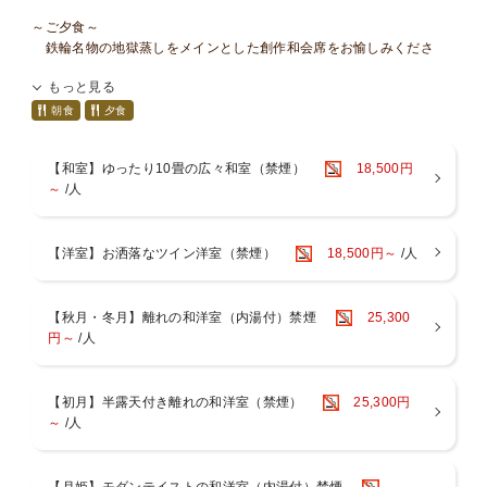
～ご夕食～
鉄輪名物の地獄蒸しをメインとした創作和会席をお愉しみくださ
い。
もっと見る
～ご朝食～
朝食
夕食
元気の源、健康でおいしい和食をご準備いたします。
【和室】ゆったり10畳の広々和室（禁煙）
18,500円
※料理写真は１例。季節により内容は若干異なります
～
/人
■■■■お食事について■■■■■■■■■■■■■■■■■■■
〇お食事は、お食事処個室でのお召し上がりとなります。
【洋室】お洒落なツイン洋室（禁煙）
18,500円～
/人
〇当館はアレルギー対応出来ませんので予めご了承ください。
〇連泊の場合２泊目以降は料理長おまかせコースをご用意いたしま
す。
〇お子様のお食事について
【秋月・冬月】離れの和洋室（内湯付）禁煙
25,300
小学生のお子様には、大人料理から大人向けの料理（酢の物、珍味
円～
/人
など）を
除いたミニ会席をご用意しております。
会席料理が苦手な小学生のお子様は、前日までにご連絡いただけれ
【初月】半露天付き離れの和洋室（禁煙）
25,300円
ば、
～
/人
お子様ランチメニューへのご変更が可能です。
「食事あり」でご予約の幼児のお子様（未就学児）には、お子様ラ
ンチをご用意いたします。
【月姫】モダンテイストの和洋室（内湯付）禁煙