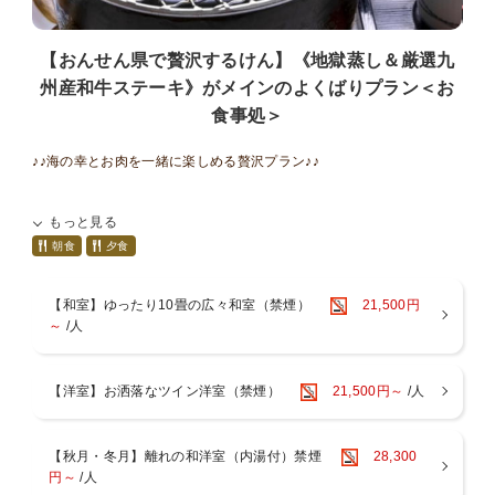
【おんせん県で贅沢するけん】《地獄蒸し＆厳選九
州産和牛ステーキ》がメインのよくばりプラン＜お
食事処＞
♪♪海の幸とお肉を一緒に楽しめる贅沢プラン♪♪
～ご夕食～
もっと見る
別府名物「地獄蒸し」+「牛ステーキ」をメインとした創作和会席
をお愉しみください。
朝食
夕食
～ご朝食～
【和室】ゆったり10畳の広々和室（禁煙）
21,500円
元気の源、健康でおいしい和食をご準備いたします。
～
/人
※料理写真は１例。季節により内容は若干異なります
【洋室】お洒落なツイン洋室（禁煙）
21,500円～
/人
■■■■お食事について■■■■■■■■■■■■■■■■■■■
〇お食事は、お食事処個室でのお召し上がりとなります。
〇当館はアレルギー対応出来ませんので予めご了承ください。
〇連泊の場合２泊目以降は料理長おまかせコースをご用意いたしま
【秋月・冬月】離れの和洋室（内湯付）禁煙
28,300
す。
円～
/人