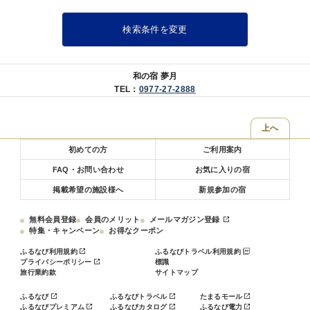
※料理写真は１例。季節により内容は若干異なります
検索条件を変更
■■■■お食事について■■■■■■■■■■■■■■■■■■■
〇お食事は、お食事処個室でのお召し上がりとなります。
〇当館はアレルギー対応出来ませんので予めご了承ください。
〇連泊の場合２泊目以降は料理長おまかせコースをご用意いたしま
和の宿 夢月
す。
TEL：
0977-27-2888
〇お子様のお食事について
会席料理が苦手な小学生のお子様は、前日までにご連絡いただけれ
ば、
上へ
お子様ランチメニューへのご変更が可能です。
初めての方
ご利用案内
※「食事あり」でご予約の幼児のお子様(未就学児)には、お子様ラ
ンチをご用意いたします。
FAQ・お問い合わせ
お気に入りの宿
■■■■■■■■■■■■■■■■■■■■■■■■■■■■■■
掲載希望の施設様へ
新規参加の宿
～お風呂～
・１階には男女別大浴場と露天風呂がございます。ご滞在中はいつ
無料会員登録
会員のメリット
メールマガジン登録
でも入浴ＯＫ
特集・キャンペーン
お得なクーポン
・５つの貸切家族風呂をご利用いただけます！ご滞在中いつでもご
ふるなび利用規約
ふるなびトラベル利用規約
入浴いただけます
プライバシーポリシー
標識
緑の湯：陶器風呂（半露天風呂）
旅行業約款
サイトマップ
葵の湯：一枚岩をくり貫いたお風呂（半露天風呂）
杏の湯：御影石のジャグジー風呂（内風呂）
ふるなび
ふるなびトラベル
たまるモール
ふるなびプレミアム
ふるなびカタログ
ふるなび電力
菫の湯：寝湯（内風呂）