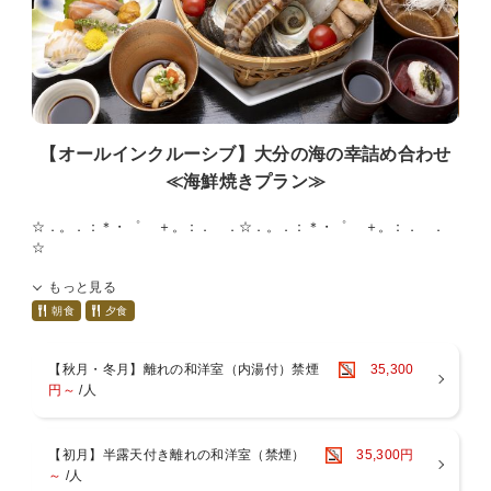
だけます。
【オールインクルーシブ】大分の海の幸詰め合わせ
≪海鮮焼きプラン≫
☆．。．：＊・゜ ゚＋。：．゚．☆．。．：＊・゜ ゚＋。：．゚．
☆
ご夕食時のドリンク、冷蔵庫飲料が全て無料♪
もっと見る
追加料金は発生しませんので、
大切な人へのプレゼント旅行にも最適です！
朝食
夕食
■ご夕食時ドリンク飲み放題（９０分／ビン類は除く）
【秋月・冬月】離れの和洋室（内湯付）禁煙
35,300
※グループ予約の場合、別プラン（飲み放題がついていないプラン）
円～
/人
でご予約の場合、
別プランでご予約のお客様は、お1人様飲み放題3300円を現地にて頂
戴致します。
【初月】半露天付き離れの和洋室（禁煙）
35,300円
■冷蔵庫飲料無料
～
/人
☆．。．：＊・゜ ゚＋。：．゚．☆．。．：＊・゜ ゚＋。：．゚．