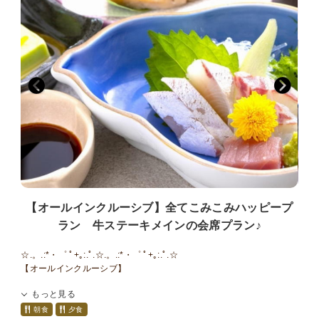
チをご用意いたします。
■■■■■■■■■■■■■■■■■■■■■■■■■■■■■■
【お風呂】
１階には男女別大浴場と露天風呂がございます。ご滞在中はいつで
も入浴ＯＫ♪
５つの貸切家族風呂をご利用いただけます！ご滞在中いつでもご入
浴いただけます♪
①緑の湯：陶器風呂（半露天風呂）
②葵の湯：一枚岩をくり貫いたお風呂（半露天風呂）
③杏の湯：御影石のジャグジー風呂（内風呂）
④菫の湯：寝湯（内風呂）
⑤紅の湯：広々露天風呂
＼夢月のイチ押しポイント／
【オールインクルーシブ】全てこみこみハッピープ
湯上がりには、生ビール・ジュース・コーヒーを無料でお楽しみいた
だけます。
ラン 牛ステーキメインの会席プラン♪
☆.。.:*・゜ ﾟ+｡:.ﾟ.☆.。.:*・゜ ﾟ+｡:.ﾟ.☆
【オールインクルーシブ】
ご夕食時のドリンク、冷蔵庫飲料が全て無料♪
もっと見る
追加料金は発生しませんので、
大切な人へのプレゼント旅行にも最適です！
朝食
夕食