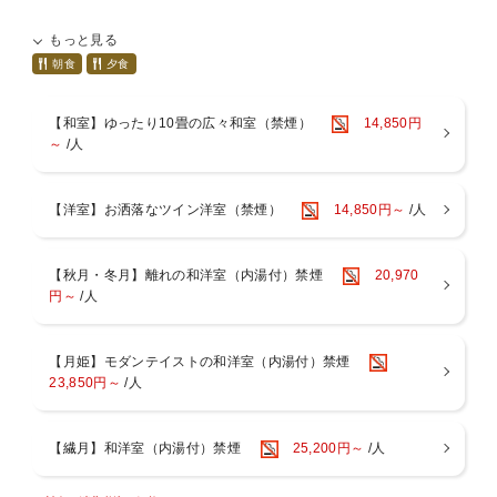
～ご夕食～
もっと見る
豚のしゃぶしゃぶをメインとした創作和会席をお愉しみください。
朝食
夕食
～ご朝食～
元気の源、健康でおいしい和食をご準備いたします。
【和室】ゆったり10畳の広々和室（禁煙）
14,850円
～
/人
※料理写真は１例。季節により内容は若干異なります
■■■■お食事について■■■■■■■■■■■■■■■■■■■
【洋室】お洒落なツイン洋室（禁煙）
14,850円～
/人
〇お食事は、お食事処個室でのお召し上がりとなります。
〇当館はアレルギー対応出来ませんので予めご了承ください。
〇連泊の場合２泊目以降は料理長おまかせコースをご用意いたしま
す。
【秋月・冬月】離れの和洋室（内湯付）禁煙
20,970
〇お子様のお食事について
円～
/人
小学生のお子様には、大人料理から大人向けの料理（酢の物、珍味
など）を
除いたミニ会席をご用意しております。
【月姫】モダンテイストの和洋室（内湯付）禁煙
会席料理が苦手な小学生のお子様は、前日までにご連絡いただけれ
23,850円～
/人
ば、
お子様ランチメニューへのご変更が可能です。
「食事あり」でご予約の幼児のお子様（未就学児）には、お子様ラ
【繊月】和洋室（内湯付）禁煙
25,200円～
/人
ンチをご用意いたします。
■■■■■■■■■■■■■■■■■■■■■■■■■■■■■■