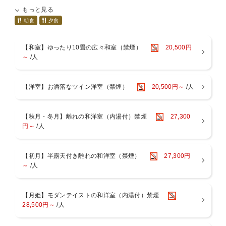
趣向を凝らした創作和会席をご堪能ください。
もっと見る
お好みの焼き加減で、陶板焼きにて熱々のままお召し上がりいただ
けます。
朝食
夕食
～ご朝食～
【和室】ゆったり10畳の広々和室（禁煙）
20,500円
元気の源、健康でおいしい和食をご準備いたします。
～
/人
※料理写真は１例。季節により内容は若干異なります
【洋室】お洒落なツイン洋室（禁煙）
20,500円～
/人
■■■■お食事について■■■■■■■■■■■■■■■■■■■
〇お食事は、お食事処個室でのお召し上がりとなります。
〇当館はアレルギー対応出来ませんので予めご了承ください。
〇連泊の場合２泊目以降は料理長おまかせコースをご用意いたしま
【秋月・冬月】離れの和洋室（内湯付）禁煙
27,300
す。
円～
/人
〇お子様のお食事について
小学生のお子様には、大人料理から大人向けの料理（酢の物、珍味
など）を
【初月】半露天付き離れの和洋室（禁煙）
27,300円
除いたミニ会席をご用意しております。
～
/人
会席料理が苦手な小学生のお子様は、前日までにご連絡いただけれ
ば、
お子様ランチメニューへのご変更が可能です。
【月姫】モダンテイストの和洋室（内湯付）禁煙
「食事あり」でご予約の幼児のお子様（未就学児）には、お子様ラ
28,500円～
/人
ンチをご用意いたします。
■■■■■■■■■■■■■■■■■■■■■■■■■■■■■■