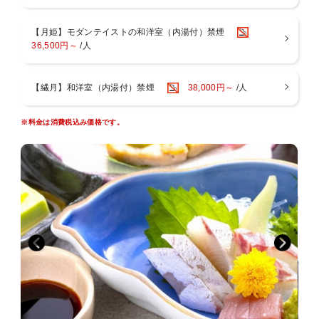
☆
大分の海の幸を盛り合わせた海鮮焼きプランです。
【月姫】モダンテイストの和洋室（内湯付）禁煙
新鮮な魚介をお客様ご自身で焼きながら、焼きたての美味しさをお楽
36,500円～
/人
しみいただけます。
～ご夕食～
【繊月】和洋室（内湯付）禁煙
38,000円～
/人
夕食には、海鮮焼きをメインに活鮑を贅沢に使った天婦羅、
彩り豊かな刺身、かぼす鰤の炊き合わせなど、
※料金は消費税込み価格です。
地元食材をふんだんに盛り込んだ特別会席をご用意。
四季折々の味覚を通して、大分の美味をお楽しみいただけます。
～ご朝食～
元気の源、健康でおいしい和食をご準備いたします。
※料理写真は１例。季節により内容は若干異なります
■■■■お食事について■■■■■■■■■■■■■■■■■■■
〇お食事は、お食事処個室でのお召し上がりとなります。
〇当館はアレルギー対応出来ませんので予めご了承ください。
〇連泊の場合２泊目以降は料理長おまかせコースをご用意いたしま
す。
〇お子様のお食事について
会席料理が苦手な小学生のお子様は、前日までにご連絡いただけれ