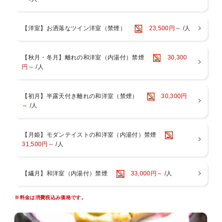
【ご夕食】
メインは、厳選九州産和牛ステーキ150g。
お好みの焼き加減で味わえる陶板焼きスタイルで、熱々のままお召し
【洋室】お洒落なツイン洋室（禁煙）
23,500円～
/人
上がりいただけます。
さらに、旬の食材を活かした料理長自慢の創作会席もご堪能くださ
い。
【秋月・冬月】離れの和洋室（内湯付）禁煙
30,300
【ご朝食】
円～
/人
一日の始まりにふさわしい、健康的でおいしい和朝食をご用意。大分
の味覚で、爽やかな朝をお迎えください。
【初月】半露天付き離れの和洋室（禁煙）
30,300円
■■■■お食事について■■■■■■■■■■■■■■■■■■■
～
/人
〇お食事は、お食事処個室でのお召し上がりとなります。
〇当館はアレルギー対応出来ませんので予めご了承ください。
〇連泊の場合２泊目以降は料理長おまかせコースをご用意いたしま
【月姫】モダンテイストの和洋室（内湯付）禁煙
す。
31,500円～
/人
〇お子様のお食事について
小学生のお子様には、大人料理から大人向けの料理(酢の物、珍味な
ど)を
【繊月】和洋室（内湯付）禁煙
33,000円～
/人
除いたミニ会席をご用意しております。
会席料理が苦手な小学生のお子様は、前日までにご連絡いただけれ
ば、
※料金は消費税込み価格です。
お子様ランチメニューへのご変更が可能です。
「食事あり」でご予約の幼児のお子様(未就学児)には、お子様ラン