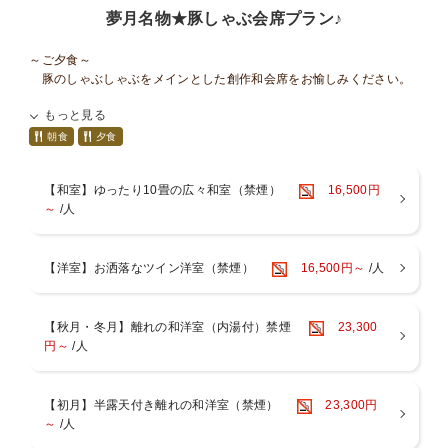
夢月名物★豚しゃぶ会席プラン♪
～ご夕食～
豚のしゃぶしゃぶをメインとした創作和会席をお愉しみください。
もっと見る
～ご朝食～
元気の源、健康でおいしい和食をご準備いたします。
朝食
夕食
※料理写真は１例。季節により内容は若干異なります
【和室】ゆったり10畳の広々和室（禁煙）
16,500円
～
/人
■■■■お食事について■■■■■■■■■■■■■■■■■■■
〇お食事は、お食事処個室でのお召し上がりとなります。
〇当館はアレルギー対応出来ませんので予めご了承ください。
【洋室】お洒落なツイン洋室（禁煙）
16,500円～
/人
〇連泊の場合２泊目以降は料理長おまかせコースをご用意いたしま
す。
〇お子様のお食事について
小学生のお子様には、大人料理から大人向けの料理（酢の物、珍味
【秋月・冬月】離れの和洋室（内湯付）禁煙
23,300
など）を
円～
/人
除いたミニ会席をご用意しております。
会席料理が苦手な小学生のお子様は、前日までにご連絡いただけれ
ば、
【初月】半露天付き離れの和洋室（禁煙）
23,300円
お子様ランチメニューへのご変更が可能です。
～
/人
「食事あり」でご予約の幼児のお子様（未就学児）には、お子様ラ