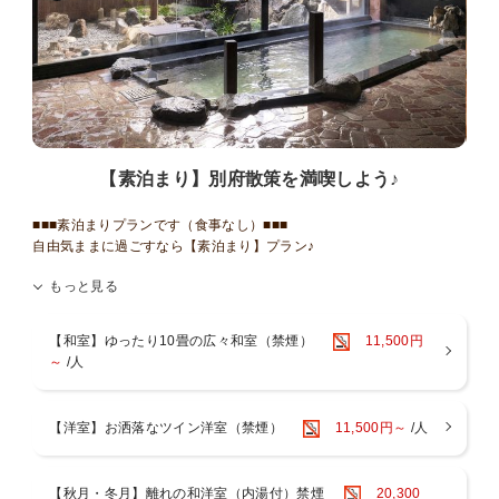
【素泊まり】別府散策を満喫しよう♪
■■■素泊まりプランです（食事なし）■■■
自由気ままに過ごすなら【素泊まり】プラン♪
夕食も朝も時間に縛られず、思いのままの旅を。
もっと見る
～お風呂～
・１階には男女別大浴場と露天風呂がございます。ご滞在中はいつ
【和室】ゆったり10畳の広々和室（禁煙）
11,500円
でも入浴ＯＫ
～
/人
・５つの貸切家族風呂をご利用いただけます！ご滞在中いつでもご
入浴いただけます
緑の湯：陶器風呂（半露天風呂）
【洋室】お洒落なツイン洋室（禁煙）
11,500円～
/人
葵の湯：一枚岩をくり貫いたお風呂（半露天風呂）
杏の湯：御影石のジャグジー風呂（内風呂）
菫の湯：寝湯（内風呂）
【秋月・冬月】離れの和洋室（内湯付）禁煙
20,300