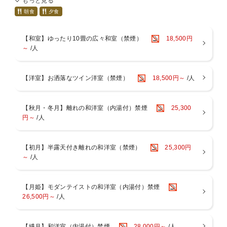
もっと見る
杏の湯：御影石のジャグジー風呂（内風呂）
～ご朝食～
菫の湯：寝湯（内風呂）
元気の源、健康でおいしい和食をご準備いたします。
朝食
夕食
紅の湯：広々露天風呂
※料理写真は１例。季節により内容は若干異なります
【和室】ゆったり10畳の広々和室（禁煙）
18,500円
～夢月のイチ押しポイント～
～
/人
湯上がりには、生ビール・ジュース・コーヒーを無料でお楽しみいた
■■■■お食事について■■■■■■■■■■■■■■■■■■■
だけます。
〇お食事は、お食事処個室でのお召し上がりとなります。
〇当館はアレルギー対応出来ませんので予めご了承ください。
【洋室】お洒落なツイン洋室（禁煙）
18,500円～
/人
〇連泊の場合２泊目以降は料理長おまかせコースをご用意いたしま
す。
〇お子様のお食事について
小学生のお子様には、大人料理から大人向けの料理（酢の物、珍味
【秋月・冬月】離れの和洋室（内湯付）禁煙
25,300
など）を
円～
/人
除いたミニ会席をご用意しております。
会席料理が苦手な小学生のお子様は、前日までにご連絡いただけれ
ば、
【初月】半露天付き離れの和洋室（禁煙）
25,300円
お子様ランチメニューへのご変更が可能です。
～
/人
「食事あり」でご予約の幼児のお子様（未就学児）には、お子様ラ
ンチをご用意いたします。
■■■■■■■■■■■■■■■■■■■■■■■■■■■■■■
【月姫】モダンテイストの和洋室（内湯付）禁煙
26,500円～
/人
～お風呂～
・１階には男女別大浴場と露天風呂がございます。ご滞在中はいつ
でも入浴ＯＫ
【繊月】和洋室（内湯付）禁煙
28,000円～
/人