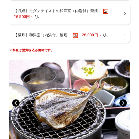
ンチをご用意いたします。
■■■■■■■■■■■■■■■■■■■■■■■■■■■■■■
【月姫】モダンテイストの和洋室（内湯付）禁煙
26,500円～
/人
～お風呂～
・１階には男女別大浴場と露天風呂がございます。ご滞在中はいつ
でも入浴ＯＫ
【繊月】和洋室（内湯付）禁煙
28,000円～
/人
・５つの貸切家族風呂をご利用いただけます！ご滞在中いつでもご
入浴いただけます
緑の湯：陶器風呂（半露天風呂）
※料金は消費税込み価格です。
葵の湯：一枚岩をくり貫いたお風呂（半露天風呂）
杏の湯：御影石のジャグジー風呂（内風呂）
菫の湯：寝湯（内風呂）
紅の湯：広々露天風呂
～夢月のイチ押しポイント～
湯上がりには、生ビール・ジュース・コーヒーを無料でお楽しみいた
だけます。