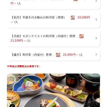
紅の湯：広々露天風呂
円～
/人
～夢月のイチ押しポイント～
湯上がりには、生ビール・ジュース・コーヒーを無料でお楽しみいた
【初月】半露天付き離れの和洋室（禁煙）
20,300円
だけます。
～
/人
【月姫】モダンテイストの和洋室（内湯付）禁煙
21,500円～
/人
【繊月】和洋室（内湯付）禁煙
23,000円～
/人
※料金は消費税込み価格です。