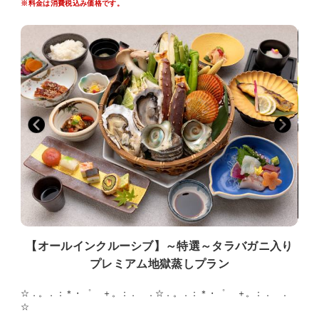
※料金は消費税込み価格です。
～お風呂～
・１階には男女別大浴場と露天風呂がございます。ご滞在中はいつ
でも入浴ＯＫ
・５つの貸切家族風呂をご利用いただけます！ご滞在中いつでもご
入浴いただけます
緑の湯：陶器風呂（半露天風呂）
葵の湯：一枚岩をくり貫いたお風呂（半露天風呂）
杏の湯：御影石のジャグジー風呂（内風呂）
菫の湯：寝湯（内風呂）
紅の湯：広々露天風呂
～夢月のイチ押しポイント～
湯上がりには、生ビール・ジュース・コーヒーを無料でお楽しみいた
だけます。
【オールインクルーシブ】～特選～タラバガニ入り
プレミアム地獄蒸しプラン
☆．。．：＊・゜ ゚＋。：．゚．☆．。．：＊・゜ ゚＋。：．゚．
☆