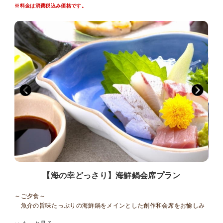
■■■■お食事について■■■■■■■■■■■■■■■■■■■
※料金は消費税込み価格です。
〇お食事は、お食事処個室でのお召し上がりとなります。
〇当館はアレルギー対応出来ませんので予めご了承ください。
〇連泊の場合２泊目以降は料理長おまかせコースをご用意いたしま
す。
〇お子様のお食事について
小学生のお子様には、大人料理から大人向けの料理（酢の物、珍味
など）を
除いたミニ会席をご用意しております。
会席料理が苦手な小学生のお子様は、前日までにご連絡いただけれ
ば、
お子様ランチメニューへのご変更が可能です。
「食事あり」でご予約の幼児のお子様（未就学児）には、お子様ラ
ンチをご用意いたします。
■■■■■■■■■■■■■■■■■■■■■■■■■■■■■■
～お風呂～
・１階には男女別大浴場と露天風呂がございます。ご滞在中はいつ
【海の幸どっさり】海鮮鍋会席プラン
でも入浴ＯＫ
・５つの貸切家族風呂をご利用いただけます！ご滞在中いつでもご
入浴いただけます
～ご夕食～
緑の湯：陶器風呂（半露天風呂）
魚介の旨味たっぷりの海鮮鍋をメインとした創作和会席をお愉しみ
葵の湯：一枚岩をくり貫いたお風呂（半露天風呂）
ください。