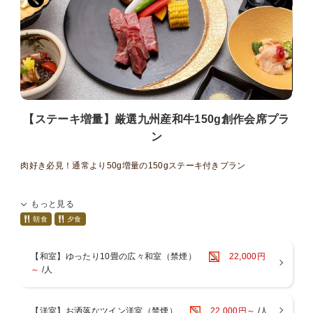
【ステーキ増量】厳選九州産和牛150g創作会席プラ
ン
肉好き必見！通常より50g増量の150gステーキ付きプラン
通常より50g増量！厳選九州産和牛を贅沢に150gご用意しました。
もっと見る
ひと口ごとに広がる濃厚な旨みと芳醇な香りを、心ゆくまでご堪能く
ださい。
朝食
夕食
お腹も心も満たされる、特別なステーキプランです。
※小学生のお子様にはステーキ100gをご用意しております。
【和室】ゆったり10畳の広々和室（禁煙）
22,000円
～
/人
【ご夕食】
メインは、厳選九州産和牛ステーキ150g。
お好みの焼き加減で味わえる陶板焼きスタイルで、熱々のままお召し
【洋室】お洒落なツイン洋室（禁煙）
22,000円～
/人
上がりいただけます。