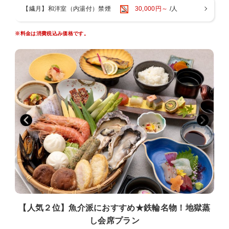
【繊月】和洋室（内湯付）禁煙
30,000円～
/人
～お風呂～
・１階には男女別大浴場と露天風呂がございます。ご滞在中はいつ
でも入浴ＯＫ
※料金は消費税込み価格です。
・５つの貸切家族風呂をご利用いただけます！ご滞在中いつでもご
入浴いただけます
緑の湯：陶器風呂（半露天風呂）
葵の湯：一枚岩をくり貫いたお風呂（半露天風呂）
杏の湯：御影石のジャグジー風呂（内風呂）
菫の湯：寝湯（内風呂）
紅の湯：広々露天風呂
～夢月のイチ押しポイント～
湯上がりには、生ビール・ジュース・コーヒーを無料でお楽しみいた
だけます。
【人気２位】魚介派におすすめ★鉄輪名物！地獄蒸
し会席プラン