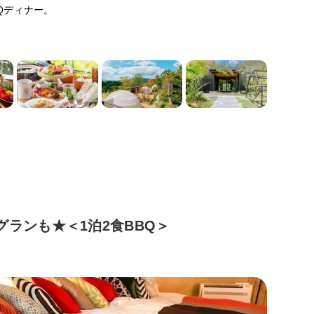
Qディナー。
ランも★＜1泊2食BBQ＞