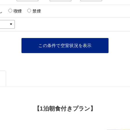
し
喫煙
禁煙
【1泊朝食付きプラン】