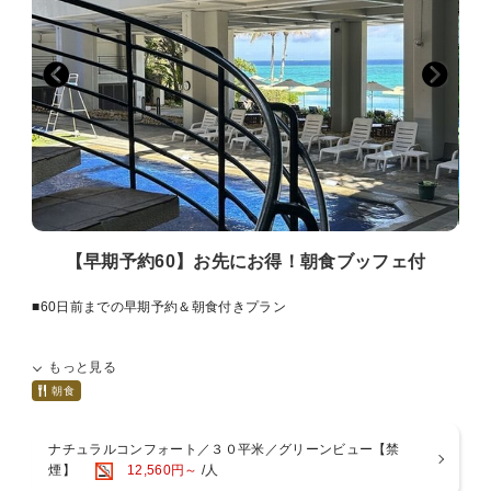
■注意事項■※ご予約前に必ずお読みください。
・満室等の都合により14日より前にご予約の受付を締め切らせていた
だく場合がございます。
・プランお申し込み後の宿泊日、泊数、室数、人数のご変更はできま
せん。
ご変更の際は、ご予約をお取り消しの上、改めてお申込をお願いい
たします。
再予約完了日が既に14日前を経過している場合は適応されません。
【早期予約60】お先にお得！朝食ブッフェ付
■60日前までの早期予約＆朝食付きプラン
目の前に広がる海のきらめき、まるでハワイを思わせる、
もっと見る
こころが自然に遊びだす楽園リゾートへようこそ。
朝食
朝日を浴びてキラキラと輝くビーチを眺めながら、
ホテル自慢の自家製スイーツ、目の前で作るふわふわオムレツに南国
ナチュラルコンフォート／３０平米／グリーンビュー【禁
のフルーツと種類豊富な和洋バイキングを心ゆくまでお楽しみくださ
煙】
12,560円～
/人
い。