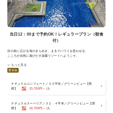
当日12：00まで予約OK！レギュラープラン（朝食
付）
目の前に広がる海のきらめき、まるでハワイを思わせる、
こころが自然に遊びだす楽園リゾートへようこそ。
もっと見る
当日12:00まで予約可能の基本朝食付きプラン
朝食
朝日を浴びてキラキラと輝くビーチを眺めながら、
ホテル自慢の自家製パン、目の前で作るふわふわオムレツに南国のフ
ナチュラルコンフォート／３０平米／グリーンビュー【禁
ルーツと種類豊富な和洋バイキングを心ゆくまでお楽しみください。
煙】
15,700円～
/人
石川ＩＣより車で10分以内の立地
ホテル周辺には徒歩圏内にコンビニエンスストア・ガソリンスタンド
ナチュラルスーペリア／３２．４平米／グリーンビュー【禁
もございます。
煙】
16,700円～
/人