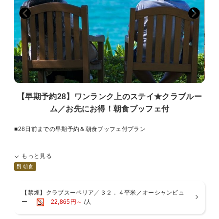
※状況により予告なく会場や時間・メニュー等が変更になる場合があ
ります。
■おもてなし
・屋外ラグーンプール 4月〜10月末迄営業予定
・半屋内アトリウムプール 通年営業
・未就学児のお子様は添い寝にて無料
・未就学児のお子様は朝食ブッフェ無料 大人の方の同伴にて
・ベビーカー・ベビーベッド貸出可 事前予約制
【早期予約28】ワンランク上のステイ★クラブルー
■注意事項
ム／お先にお得！朝食ブッフェ付
・満室等の都合により60日より前にご予約の受付を締め切らせていた
だく場合がございます。
・プランお申し込み後の宿泊日、泊数、室数、人数のご変更はできま
■28日前までの早期予約＆朝食ブッフェ付プラン
せん。
ご変更の際は、ご予約をお取り消しの上、改めてお申込をお願いい
◆レジデンシャルクラブサービス
たします。
もっと見る
・専用クラブラウンジにてチェックイン＆チェックアウト（14：00〜
再予約完了日が既に60日前を経過している場合は適応されません。
20：00）
朝食
※ラウンジCLOSE時間帯は一般カウンターでの対応となります
【禁煙】クラブスーペリア／３２．４平米／オーシャンビュ
・ソフトドリンク（07：30〜20：00）・スナック（14：00〜20：
ー
22,865円～
/人
00）のフリーサービス
モーニングサービス(パン・サラダ・フルーツ・ドリンク)（07:30〜