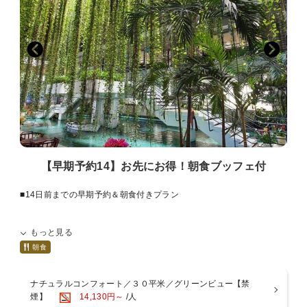
・プランお申し込み後の宿泊日、泊数、室数、人数のご変更はできま
せん。
ご変更の際は、ご予約をお取り消しの上、改めてお申込をお願いい
たします。
再予約完了日が既に28日前を経過している場合は適応されません。
【早期予約14】お先にお得！朝食ブッフェ付
■14日前までの早期予約＆朝食付きプラン
目の前に広がる海のきらめき、まるでハワイを思わせる、
もっと見る
こころが自然に遊びだす楽園リゾートへようこそ。
朝食
朝日を浴びてキラキラと輝くビーチを眺めながら、
ホテル自慢の自家製パン、目の前で作るふわふわオムレツに南国のフ
ナチュラルコンフォート／３０平米／グリーンビュー【禁
ルーツと種類豊富な和洋バイキングを心ゆくまでお楽しみください。
煙】
14,130円～
/人