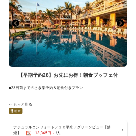
・和琉料理「ゆらぎ月」 和定食
【営業時間】07：00〜09：30（ラストオーダー09：00）
※ゆらぎ月 定休日 水曜日および日曜日
※状況により予告なく会場や時間・メニュー等が変更になる場合があ
ります。
■おもてなし
・屋外ラグーンプール 4月〜10月末迄営業予定
・半屋内アトリウムプール 通年営業
・未就学児のお子様は添い寝にて無料
・未就学児のお子様は朝食ブッフェ無料 大人の方の同伴にて
・ベビーカー・ベビーベッド貸出可 事前予約制
【早期予約28】お先にお得！朝食ブッフェ付
■注意事項
・満室等の都合により14日より前にご予約の受付を締め切らせていた
■28日前までのさき楽予約＆朝食付きプラン
だく場合がございます。
・プランお申し込み後の宿泊日、泊数、室数、人数のご変更はできま
目の前に広がる海のきらめき、まるでハワイを思わせる、
せん。
もっと見る
こころが自然に遊びだす楽園リゾートへようこそ
ご変更の際は、ご予約をお取り消しの上、改めてお申込をお願いいた
朝食
します。
朝日を浴びてキラキラと輝くビーチを眺めながら、
再予約完了日が既に14日前を経過している場合は適応されません。
ホテル自慢の自家製パン、目の前で作るふわふわオムレツに南国のフ
ナチュラルコンフォート／３０平米／グリーンビュー【禁
ルーツと種類豊富な和洋バイキングを心ゆくまでお楽しみください。
煙】
13,345円～
/人