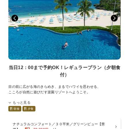
■注意事項■※ご予約前に必ずお読みください。
・満室等の都合により60日より前にご予約の受付を締め切らせていた
だく場合がございます。
・プランお申し込み後の宿泊日、泊数、室数、人数のご変更はできま
せん。
ご変更の際は、ご予約をお取り消しの上、改めてお申込をお願いい
たします。
再予約完了日が既に60日前を経過している場合は適応されません。
当日12：00まで予約OK！レギュラープラン（夕朝食
付）
目の前に広がる海のきらめき、まるでハワイを思わせる、
こころが自然に遊びだす楽園リゾートへようこそ。
もっと見る
当日12:00まで予約可能の基本夕・朝食付きプラン
朝食
夕食
オープンキッチンスタイルのレストランで
夕食はホテル自慢のシェフ達がお届けする味の競演和洋中ブッフェ
ナチュラルコンフォート／３０平米／グリーンビュー【禁
コラーロの朝食は目の前で作るふわふわオムレツに南国のフルーツと