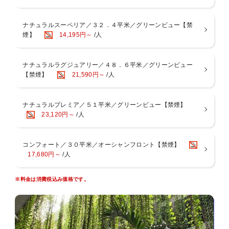
石川ＩＣより車で10分以内の立地
ホテル周辺には徒歩圏内にコンビニエンスストア・ガソリンスタンド
ナチュラルスーペリア／３２．４平米／グリーンビュー【禁
もございます。
煙】
14,195円～
/人
■お食事
＜朝食＞
２つのレストランからお選びいただけます。
ナチュラルラグジュアリー／４８．６平米／グリーンビュー
・オールデイダイニング「コラーロ」 和洋中ブッフェ
【禁煙】
21,590円～
/人
・和琉料理「ゆらぎ月」 和定食
【営業時間】07：00〜09：30（ラストオーダー09：00）
※ゆらぎ月 定休日 水曜日および日曜日
ナチュラルプレミア／５１平米／グリーンビュー【禁煙】
※状況により予告なく会場や時間・メニュー等が変更になる場合があ
23,120円～
/人
ります。
■おもてなし
コンフォート／３０平米／オーシャンフロント【禁煙】
・屋外ラグーンプール(4月〜10月末迄営業予定)
17,680円～
/人
・半屋内アトリウムプール(通年営業)
・身障者用車椅子の貸出可（事前予約制）
※料金は消費税込み価格です。
・ベビーカー・ベビーベッド貸出可（事前予約制）
■注意事項■※ご予約前に必ずお読みください。
・満室等の都合により28日より前にご予約の受付を締め切らせていた
だく場合がございます。