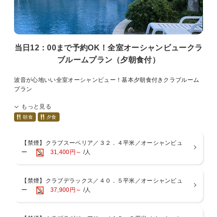
【営業時間】07：00〜09：30（ラストオーダー09：00）
※ゆらぎ月 定休日 水曜日および日曜日
※状況により予告なく会場や時間・メニュー等が変更になる場合があ
ります。
当日12：00まで予約OK！全室オーシャンビュークラ
■おもてなし
ブルームプラン（夕朝食付）
・屋外ラグーンプール （4月〜10月末迄営業予定)
・半屋内アトリウムプール(通年営業)
・未就学児のお子様は添い寝にて無料
波音が心地いい全室オーシャンビュー！基本夕朝食付きクラブルーム
・未就学児のお子様は朝食ブッフェ無料（大人の方の同伴にて）
プラン
・ベビーカー・ベビーベッド貸出可（事前予約制）
もっと見る
オープンキッチンスタイルのレストランで
夕食はホテル自慢のシェフ達がお届けする味の競演を心ゆくまでお楽
朝食
夕食
しみください。
朝食は目の前で作るふわふわオムレツに南国のフルーツと種類豊富な
【禁煙】クラブスーペリア／３２．４平米／オーシャンビュ
和洋バイキングをご用意しております。
ー
31,400円～
/人
※状況により予告なく会場や時間・メニュー等が変更になる場合があ
ります。
【禁煙】クラブデラックス／４０．５平米／オーシャンビュ
■お食事
ー
37,900円～
/人
＜夕食＞
1F オールデイダイニング「コラーロ」
営業時間／18:00〜21:00