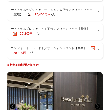
■お食事
＜朝食＞
２つのレストランからお選びいただけます。
ナチュラルラグジュアリー／４８．６平米／グリーンビュー
・オールデイダイニング「コラーロ」 和洋中ブッフェ
【禁煙】
25,400円～
/人
・和琉料理「ゆらぎ月」 和定食
【営業時間】07：00〜09：30（ラストオーダー09：00）
※ゆらぎ月 定休日 水曜日および日曜日
ナチュラルプレミア／５１平米／グリーンビュー【禁煙】
※状況により予告なく会場や時間・メニュー等が変更になる場合があ
27,200円～
/人
ります。
■おもてなし
コンフォート／３０平米／オーシャンフロント【禁煙】
・屋外ラグーンプール(4月〜10月末迄営業予定)
20,800円～
/人
・半屋内アトリウムプール(通年営業)
・身障者用車椅子の貸出可（事前予約制）
※料金は消費税込み価格です。
■ファミリー（お子様）サービス
・未就学児のお子様は添い寝にて無料
・未就学児のお子様は朝食ブッフェ無料（大人の方の同伴にて）
・ベビーカー・ベビーベッド貸出可（事前予約制）