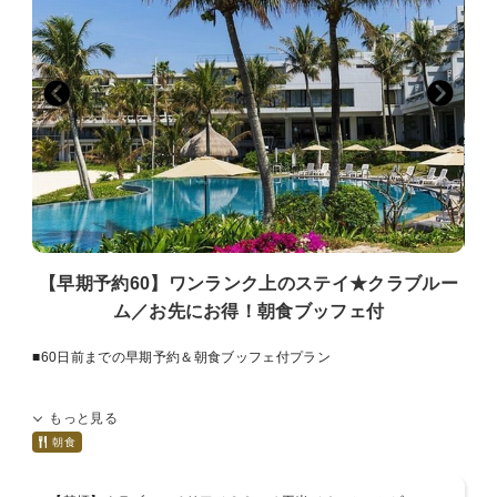
・身障者用車椅子の貸出可（事前予約制）
■ファミリー（お子様）サービス
・未就学児のお子様は添い寝にて無料
・未就学児のお子様は朝食ブッフェ無料（大人の方の同伴にて）
・ベビーカー・ベビーベッド貸出可（事前予約制）
【早期予約60】ワンランク上のステイ★クラブルー
ム／お先にお得！朝食ブッフェ付
■60日前までの早期予約＆朝食ブッフェ付プラン
◆レジデンシャルクラブサービス
もっと見る
・専用クラブラウンジにてチェックイン＆チェックアウト（14：00〜
20：00）
朝食
※ラウンジCLOSE時間帯は一般カウンターでの対応となります
・ソフトドリンク（07：30〜20：00）・スナック（14：00〜20：