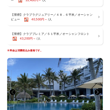
ー
33,400円～
/人
00）のフリーサービス
モーニングサービス(パン・サラダ・フルーツ・ドリンク)（07:30〜
10:00）
アペリティフサービス(ビール・ワイン・ウィスキー・泡盛・オード
【禁煙】クラブラグジュアリー／４８．６平米／オーシャン
ブル)（17:30〜20:00）
ビュー
40,500円～
/人
・ご朝食をお部屋へデリバリーサービス(要事前予約)
※ご予約はご利用日の前日18:00まで承ります。
【禁煙】クラブプレミア／５１平米／オーシャンフロント
◆滞在中フリーでご利用頂けるサービス
43,200円～
/人
・大浴場サウナ付
・スポーツジム
※料金は消費税込み価格です。
・クラブ専用駐車場
・ビーチタオル
・クラブ専用プールサイドデッキチェアー（先着順）
・ビーチパラソル（1室1本）
・デッキチェアー（1室2脚）
・パターゴルフ
・テニス（デイタイム）
■お食事
＜朝食＞
２つのレストランからお選びいただけます。
・オールデイダイニング「コラーロ」 和洋中ブッフェ
・和琉料理「ゆらぎ月」 和定食