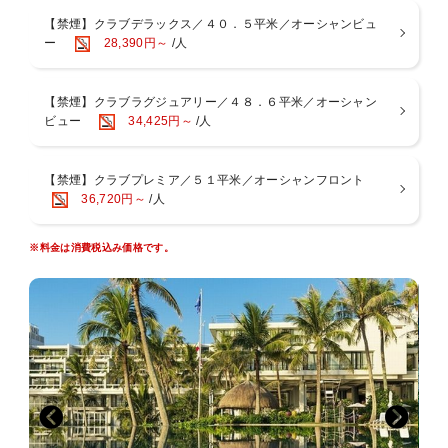
10:00）
【禁煙】クラブデラックス／４０．５平米／オーシャンビュ
アペリティフサービス(ビール・ワイン・ウィスキー・泡盛・オード
ー
28,390円～
/人
ブル)（17:30〜20:00）
◆滞在中フリーでご利用頂けるサービス
・大浴場サウナ付
【禁煙】クラブラグジュアリー／４８．６平米／オーシャン
・スポーツジム
ビュー
34,425円～
/人
・クラブ専用駐車場
・ビーチタオル
・クラブ専用プールサイドデッキチェアー（先着順）
【禁煙】クラブプレミア／５１平米／オーシャンフロント
・ビーチパラソル（1室1本）
36,720円～
/人
・デッキチェアー（1室2脚）
・パターゴルフ
※料金は消費税込み価格です。
・テニス（デイタイム）
■お食事
＜朝食＞
２つのレストランからお選びいただけます。
・オールデイダイニング「コラーロ」 和洋中ブッフェ
・和琉料理「ゆらぎ月」 和定食
【営業時間】07：00〜09：30（ラストオーダー09：00）
※ゆらぎ月 定休日 水曜日および日曜日
※状況により予告なく会場や時間・メニュー等が変更になる場合があ
ります。