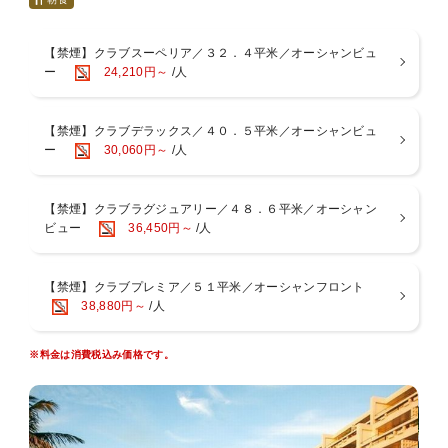
※ラウンジCLOSE時間帯は一般カウンターでの対応となります
・ソフトドリンク（07：30〜20：00）・スナック（14：00〜20：
【禁煙】クラブスーペリア／３２．４平米／オーシャンビュ
00）のフリーサービス
ー
24,210円～
/人
モーニングサービス(パン・サラダ・フルーツ・ドリンク)（07:30〜
10:00）
アペリティフサービス(ビール・ワイン・ウィスキー・泡盛・オード
【禁煙】クラブデラックス／４０．５平米／オーシャンビュ
ブル)（17:30〜20:00）
ー
30,060円～
/人
◆滞在中フリーでご利用頂けるサービス
・大浴場サウナ付
・スポーツジム
【禁煙】クラブラグジュアリー／４８．６平米／オーシャン
・クラブ専用駐車場
ビュー
36,450円～
/人
・ビーチタオル
・クラブ専用プールサイドデッキチェアー（先着順）
・ビーチパラソル（1室1本）
【禁煙】クラブプレミア／５１平米／オーシャンフロント
・デッキチェアー（1室2脚）
38,880円～
/人
・パターゴルフ
・テニス（デイタイム）
※料金は消費税込み価格です。
■お食事
＜朝食＞
２つのレストランからお選びいただけます。
・オールデイダイニング「コラーロ」 和洋中ブッフェ