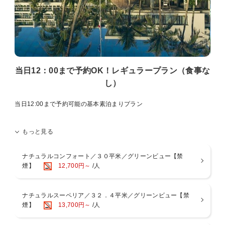
■おもてなし
・屋外ラグーンプール 4月〜10月末迄営業予定
・半屋内アトリウムプール 通年営業
・未就学児のお子様は添い寝にて無料
・未就学児のお子様は朝食ブッフェ無料 大人の方の同伴にて
・ベビーカー・ベビーベッド貸出可 事前予約制
当日12：00まで予約OK！レギュラープラン（食事な
し）
■注意事項
・満室等の都合により28日より前にご予約の受付を締め切らせていた
だく場合がございます。
当日12:00まで予約可能の基本素泊まりプラン
・プランお申し込み後の宿泊日、泊数、室数、人数のご変更はできま
せん。
目の前に広がる海のきらめき、まるでハワイを思わせる、
ご変更の際は、ご予約をお取り消しの上、改めてお申込をお願いい
もっと見る
こころが自然に遊びだす楽園リゾートへようこそ。
たします。
再予約完了日が既に28日前を経過している場合は適応されません。
石川ＩＣより車で10分以内の立地
ナチュラルコンフォート／３０平米／グリーンビュー【禁
ホテル周辺には徒歩圏内にコンビニエンスストア・ガソリンスタンド
煙】
12,700円～
/人
もございます。
ナチュラルスーペリア／３２．４平米／グリーンビュー【禁
※お食事
煙】
13,700円～
/人
このプランにお食事は含まれておりません。