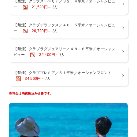
【禁煙】クラブスーペリア／３２．４平米／オーシャンビュ
00）のフリーサービス
ー
21,520円～
/人
モーニングサービス(パン・サラダ・フルーツ・ドリンク)（07:30〜
10:00）
アペリティフサービス(ビール・ワイン・ウィスキー・泡盛・オード
【禁煙】クラブデラックス／４０．５平米／オーシャンビュ
ブル)（17:30〜20:00）
ー
26,720円～
/人
◆滞在中フリーでご利用頂けるサービス
・大浴場サウナ付
・スポーツジム
【禁煙】クラブラグジュアリー／４８．６平米／オーシャン
・クラブ専用駐車場
ビュー
32,400円～
/人
・ビーチタオル
・クラブ専用プールサイドデッキチェアー（先着順）
・ビーチパラソル（1室1本）
【禁煙】クラブプレミア／５１平米／オーシャンフロント
・デッキチェアー（1室2脚）
34,560円～
/人
・パターゴルフ
・テニス（デイタイム）
※料金は消費税込み価格です。
■お食事
＜朝食＞
２つのレストランからお選びいただけます。
・オールデイダイニング「コラーロ」 和洋中ブッフェ
・和琉料理「ゆらぎ月」 和定食
【営業時間】07：00〜09：30（ラストオーダー09：00）
※ゆらぎ月 定休日 水曜日および日曜日