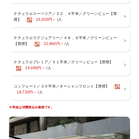
石川ＩＣより車で10分以内の立地
ホテル周辺には徒歩圏内にコンビニエンスストア・ガソリンスタンド
ナチュラルスーペリア／３２．４平米／グリーンビュー【禁
もございます。
煙】
15,030円～
/人
■お食事
＜朝食＞
２つのレストランからお選びいただけます。
ナチュラルラグジュアリー／４８．６平米／グリーンビュー
・オールデイダイニング「コラーロ」 和洋中ブッフェ
【禁煙】
22,860円～
/人
・和琉料理「ゆらぎ月」 和定食
【営業時間】07：00〜09：30（ラストオーダー09：00）
※ゆらぎ月 定休日 水曜日および日曜日
ナチュラルプレミア／５１平米／グリーンビュー【禁煙】
※状況により予告なく会場や時間・メニュー等が変更になる場合があ
24,480円～
/人
ります。
■おもてなし
コンフォート／３０平米／オーシャンフロント【禁煙】
・屋外ラグーンプール(4月〜10月末迄営業予定)
18,720円～
/人
・半屋内アトリウムプール(通年営業)
・身障者用車椅子の貸出可（事前予約制）
※料金は消費税込み価格です。
■ファミリー（お子様）サービス
・未就学児のお子様は添い寝にて無料
・未就学児のお子様は朝食ブッフェ無料（大人の方の同伴にて）
・ベビーカー・ベビーベッド貸出可（事前予約制）