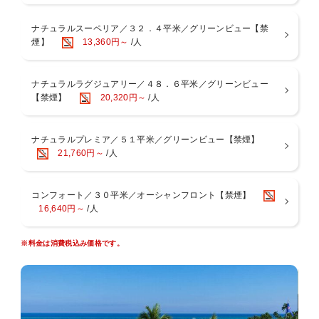
石川ＩＣより車で10分以内の立地
ナチュラルスーペリア／３２．４平米／グリーンビュー【禁
ホテル周辺には徒歩圏内にコンビニエンスストア・ガソリンスタンド
煙】
13,360円～
/人
もございます。
■お食事
＜朝食＞
ナチュラルラグジュアリー／４８．６平米／グリーンビュー
２つのレストランからお選びいただけます。
【禁煙】
20,320円～
/人
・オールデイダイニング「コラーロ」 和洋中ブッフェ
・和琉料理「ゆらぎ月」 和定食
【営業時間】07：00〜09：30（ラストオーダー09：00）
ナチュラルプレミア／５１平米／グリーンビュー【禁煙】
※ゆらぎ月 定休日 水曜日および日曜日
21,760円～
/人
※状況により予告なく会場や時間・メニュー等が変更になる場合があ
ります。
コンフォート／３０平米／オーシャンフロント【禁煙】
■おもてなし
16,640円～
/人
・屋外ラグーンプール(4月〜10月末迄営業予定)
・半屋内アトリウムプール(通年営業)
※料金は消費税込み価格です。
・身障者用車椅子の貸出可（事前予約制）
■ファミリー（お子様）サービス
・未就学児のお子様は添い寝にて無料
・未就学児のお子様は朝食ブッフェ無料（大人の方の同伴にて）
・ベビーカー・ベビーベッド貸出可（事前予約制）