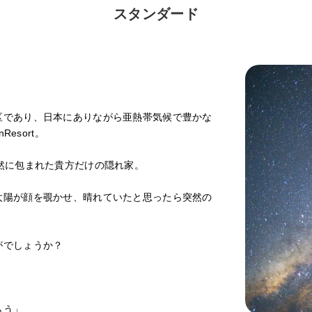
スタンダード
区であり、日本にありながら亜熱帯気候で豊かな
esort。
然に包まれた貴方だけの隠れ家。
太陽が顔を覗かせ、晴れていたと思ったら突然の
がでしょうか？
もう」