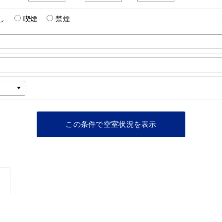
し
喫煙
禁煙