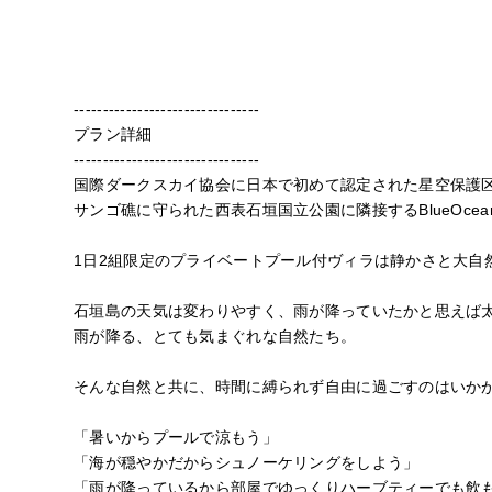
--------------------------------
プラン詳細
--------------------------------
国際ダークスカイ協会に日本で初めて認定された星空保護
サンゴ礁に守られた西表石垣国立公園に隣接するBlueOceanR
1日2組限定のプライベートプール付ヴィラは静かさと大自
石垣島の天気は変わりやすく、雨が降っていたかと思えば
雨が降る、とても気まぐれな自然たち。
そんな自然と共に、時間に縛られず自由に過ごすのはいか
「暑いからプールで涼もう」
「海が穏やかだからシュノーケリングをしよう」
「雨が降っているから部屋でゆっくりハーブティーでも飲