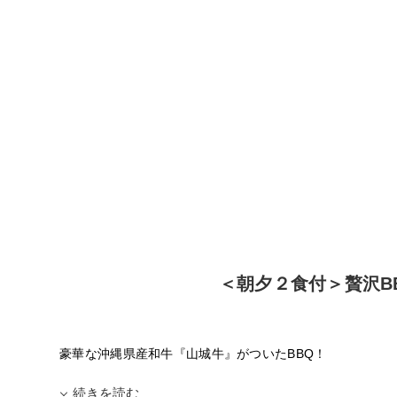
＜朝夕２食付＞贅沢B
豪華な沖縄県産和牛『山城牛』がついたBBQ！
続きを読む