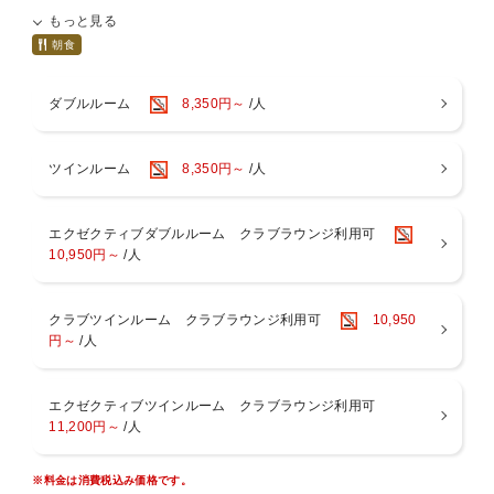
もっと見る
【 朝食 】7:00〜11:00(LO.10:30)
イタリアン食材の品揃え豊富な、「地中海の朝市」！
朝食
シェフが目の前で作るライブキッチンでは、3種のソースから選べる
ダブルルーム
8,350円～
/人
出来立てパスタや、シェフお勧め2種類の焼き立てピザをご用意して
おります。
お好みの野菜と、多彩なチーズ、豊富な種類のオリーブオイルを選ん
ツインルーム
8,350円～
/人
で作るオリジナルサラダボールもおすすめ。
数多くの日替わりデザート、クレープ生地に、お好みのフルーツやケ
ーキを包んだり、サラダを包んで作って頂くなど、楽しみながらご朝
エクゼクティブダブルルーム クラブラウンジ利用可
食をお楽しみいただけます。
10,950円～
/人
赤・白ワインを飲み放題でご提供しております。ワインに合う3種類
のチーズや、4種類のハム、デザートとご一緒にお楽しみ頂けます。
クラブツインルーム クラブラウンジ利用可
10,950
「地中海の朝市」にピッタリのワインで非日常をご堪能ください。
円～
/人
※食物アレルギー対応については公式HPにてご確認ください。
エクゼクティブツインルーム クラブラウンジ利用可
【 ウェルカムドリンク 】
11,200円～
/人
1階ラウンジで15：00〜18：00はビール(サザンスター)・美酢（ミチ
ョ）・コーヒーが飲み放題。
※料金は消費税込み価格です。