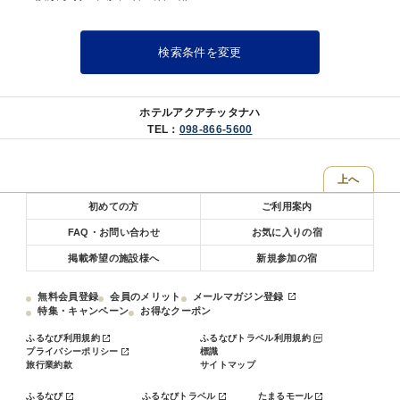
国際通りから徒歩約15分！
【 客室清掃 】
検索条件を変更
当ホテルでは環境保全の為、ご依頼が無い場合におきまして、ご滞在
中のお部屋の清掃は致しておりません。
【 駐車場 】
ホテルアクアチッタナハ
高さ制限 1.55ｍ
TEL：
098-866-5600
1，200円（税込）/泊
満車の際には近隣の駐車場をご案内。
上へ
★★当日のご朝食券もフロントにてご購入いただけます。アクアチッ
初めての方
ご利用案内
タ自慢の朝食ビュッフェを是非ご賞味くださいませ。★★
FAQ・お問い合わせ
お気に入りの宿
掲載希望の施設様へ
新規参加の宿
無料会員登録
会員のメリット
メールマガジン登録
特集・キャンペーン
お得なクーポン
ふるなび利用規約
ふるなびトラベル利用規約
プライバシーポリシー
標識
旅行業約款
サイトマップ
ふるなび
ふるなびトラベル
たまるモール