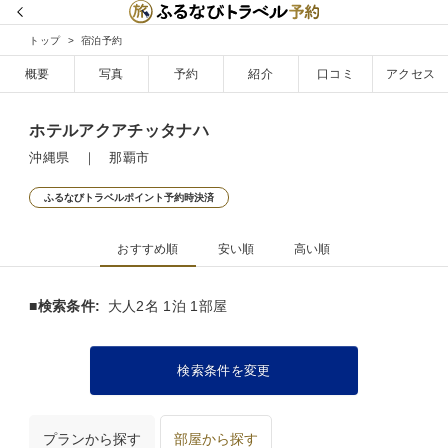
トップ
宿泊予約
概要
写真
予約
紹介
口コミ
アクセス
ホテルアクアチッタナハ
沖縄県 ｜ 那覇市
ふるなびトラベルポイント予約時決済
おすすめ順
安い順
高い順
■検索条件:
大人2名 1泊 1部屋
検索条件を変更
プランから探す
部屋から探す