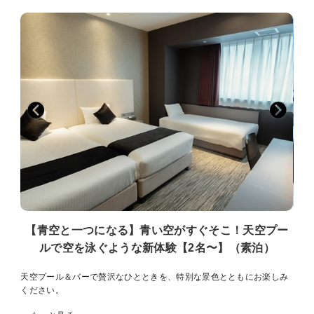
【 シースループール 】
■10：00〜19：00
■ご利用料金：無料
※刺青・TATTOが入っているお客様のプールのご利用をご遠慮いただ
いております。
【 特別な空間・ナイトシースループール 】
■19：00〜23：00
■ご利用料金
・2025年4月1日〜2025年6月30日 2，000円/1名 (1ドリンク付き)
・2025年7月1日〜2025年10月31日 3，000円/1名 (1ドリンク付き)
・2025年11月1日〜2026年3月31日 2，000円/1名 (1ドリンク付き)
※年齢制限：18歳以上のお客様のみのご利用となります。
※19：00〜23：00は刺青・TATTOが入っているお客様もプールをご
利用いただけます。
※18歳未満の方は保護者同伴でもご利用いただけません。
【青空と一つになる】青い空がすぐそこ！天空プー
【 客室清掃 】
ルで空を泳ぐような新体験【2名〜】（素泊）
当ホテルでは環境保全の為、ご依頼が無い場合におきまして、ご滞在
中のお部屋の清掃は致しておりません。
天空プール＆バーで贅沢なひとときを、特別な景色とともにお楽しみ
【 駐車場 】
ください。
高さ制限 1.55ｍ
1，200円（税込）/泊