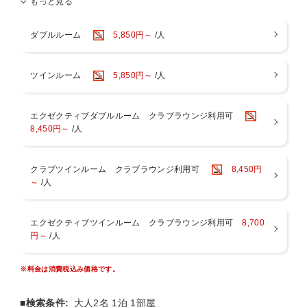
もっと見る
【 ウェルカムドリンク 】
満車の際には近隣の駐車場をご案内。
1階ラウンジで15：00〜18：00はビール(サザンスター)・美酢（ミチ
ョ）・コーヒーが飲み放題。
ダブルルーム
5,850円～
/人
旅の疲れを癒す一杯をご堪能くださいませ。
【 シースループール 】
■ 10：00〜19：00
ツインルーム
5,850円～
/人
■ご利用料金：無料
※刺青・TATTOが入っているお客様のプールのご利用をご遠慮いただ
いております。
エクゼクティブダブルルーム クラブラウンジ利用可
8,450円～
/人
【 特別な空間・ナイトシースループール 】
■19：00〜23：00
■ご利用料金
クラブツインルーム クラブラウンジ利用可
8,450円
・2025年3月31日まで 1，000円/1名 (1ドリンク付き)
～
/人
・2025年4月1日〜2025年6月30日 2，000円/1名 (1ドリンク付き)
・2025年7月1日〜2025年10月31日 3，000円/1名 (1ドリンク付き)
・2025年11月1日〜2026年3月31日 2，000円/1名 (1ドリンク付き)
エクゼクティブツインルーム クラブラウンジ利用可
8,700
※年齢制限：18歳以上のお客様のみのご利用となります。
円～
/人
※19：00〜23：00は刺青・TATTOが入っているお客様もプールをご
利用いただけます。
※18歳未満の方は保護者同伴でもご利用いただけません。
※料金は消費税込み価格です。
【 空港からのアクセス 】
那覇空港からゆいレールで約14分「美栄橋駅」下車徒歩約7分！
■検索条件:
大人2名 1泊 1部屋